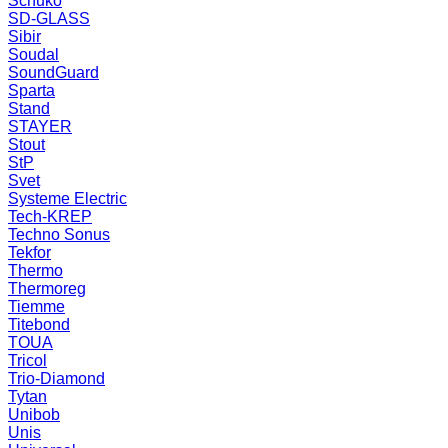
Schuko
SD-GLASS
Sibir
Soudal
SoundGuard
Sparta
Stand
STAYER
Stout
StP
Svet
Systeme Electric
Tech-KREP
Techno Sonus
Tekfor
Thermo
Thermoreg
Tiemme
Titebond
TOUA
Tricol
Trio-Diamond
Tytan
Unibob
Unis