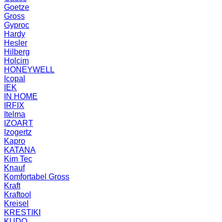
Goetze
Gross
Gyproc
Hardy
Hesler
Hilberg
Holcim
HONEYWELL
Icopal
IEK
IN HOME
IRFIX
Itelma
IZOART
Izogertz
Kapro
KATANA
Kim Tec
Knauf
Komfortabel Gross
Kraft
Kraftool
Kreisel
KRESTIKI
KUDO