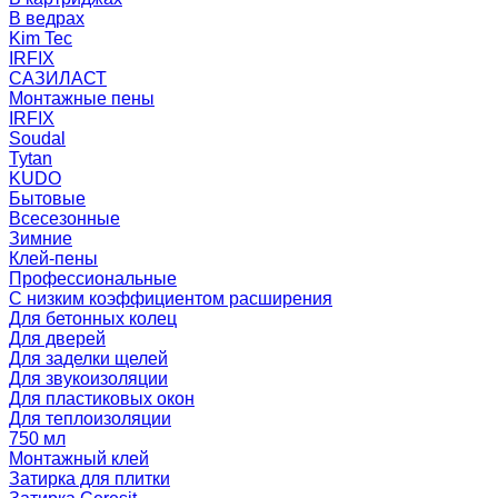
В ведрах
Kim Tec
IRFIX
САЗИЛАСТ
Монтажные пены
IRFIX
Soudal
Tytan
KUDO
Бытовые
Всесезонные
Зимние
Клей-пены
Профессиональные
С низким коэффициентом расширения
Для бетонных колец
Для дверей
Для заделки щелей
Для звукоизоляции
Для пластиковых окон
Для теплоизоляции
750 мл
Монтажный клей
Затирка для плитки