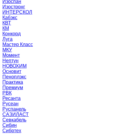
Изоспан
Изостронг
ИНТЕРСКОЛ
Кабэкс
КВТ
КМ
Конкорд
Луга
Мастер Класс
МКУ
Момент
Нептун
НОВОХИМ
Основит
Пеноплэкс
Практика
Премиум
РВК
Ресанта
Русеан
Руспанель
САЗИЛАСТ
Севкабель
Сибин
Сибртех