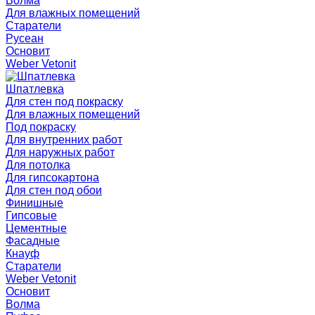
Волма
Для влажных помещений
Старатели
Русеан
Основит
Weber Vetonit
Шпатлевка
Для стен под покраску
Для влажных помещений
Под покраску
Для внутренних работ
Для наружных работ
Для потолка
Для гипсокартона
Для стен под обои
Финишные
Гипсовые
Цементные
Фасадные
Кнауф
Старатели
Weber Vetonit
Основит
Волма