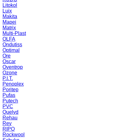
Litokol
Luix
Makita
Mapei
Matrix
Multi-Plast
OLFA
Ondutiss
Optimal
Ore
Oscar
Oventrop
Ozone
P.I.T.
Penoplex
Poritep
Pufas
Putech
PVC
Quelyd
Rehau
Rev
RIPO
Rockwool