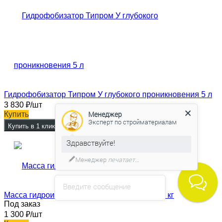
Гидрофобизатор Типром У глубокого проникновения 5 л
3 830
₽
/шт
Менеджер
Купить
Эксперт по стройматериалам
Купить в 1 клик
Здравствуйте!
Менеджер
печатает...
Введите сообщение
Масса гидроизоляционная Ceresit CR 65 20 кг
Под заказ
1 300
₽
/шт