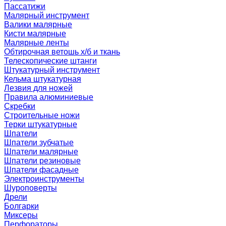
Пассатижи
Малярный инструмент
Валики малярные
Кисти малярные
Малярные ленты
Обтирочная ветошь х/б и ткань
Телескопические штанги
Штукатурный инструмент
Кельма штукатурная
Лезвия для ножей
Правила алюминиевые
Скребки
Строительные ножи
Терки штукатурные
Шпатели
Шпатели зубчатые
Шпатели малярные
Шпатели резиновые
Шпатели фасадные
Электроинструменты
Шуроповерты
Дрели
Болгарки
Миксеры
Перфораторы