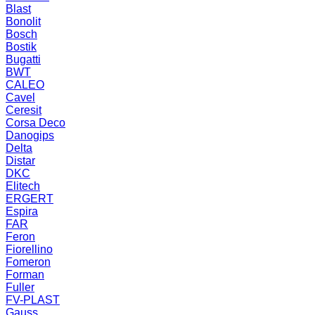
Blast
Bonolit
Bosch
Bostik
Bugatti
BWT
CALEO
Cavel
Ceresit
Corsa Deco
Danogips
Delta
Distar
DKC
Elitech
ERGERT
Espira
FAR
Feron
Fiorellino
Fomeron
Forman
Fuller
FV-PLAST
Gauss