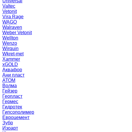
Universal
Valtec
Vetonit
Vira Rage
WAGO
Walraven
Weber Vetonit
Wellton
Wenzo
Wirquin
Wkret-met
Xammer
xGOLD
Аквафор
Ани пласт
АТОМ
Волма
Гейзер
Геопласт
Гермес
Гидротек
Гипсополимер
Евроцемент
Зубр
Изоарт