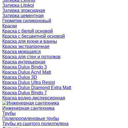
Затирка Ceresit
Затирка Litokol
Затирка эпоксидная
Затирка цементная
Герметик силиконовый
Краски
Краска с белой основой
Краска с бесцветной основой
Краска для кухни и ванны
Краска экстрапрочная
Краска моющаяся
Краска для стен и потолков
Краска интерьерная
Краска Dulux Bindo 3
Краска Dulux Acryl Matt
Краска Dulux 3D
Краска Dulux Ultra Resist
Краска Dulux Diamond Extra Matt
Краска Dulux Bindo 7
Краска водно-дисперсионная
Инженерная сантехника
Трубы
Полипропиленовые трубы
Трубы из сшитого полиэтилена