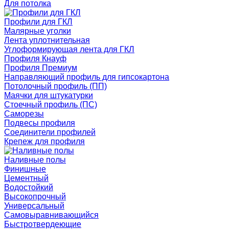
Для потолка
Профили для ГКЛ
Малярные уголки
Лента уплотнительная
Углоформирующая лента для ГКЛ
Профиля Кнауф
Профиля Премиум
Направляющий профиль для гипсокартона
Потолочный профиль (ПП)
Маячки для штукатурки
Стоечный профиль (ПС)
Саморезы
Подвесы профиля
Соединители профилей
Крепеж для профиля
Наливные полы
Финишные
Цементный
Водостойкий
Высокопрочный
Универсальный
Самовыравнивающийся
Быстротвердеющие