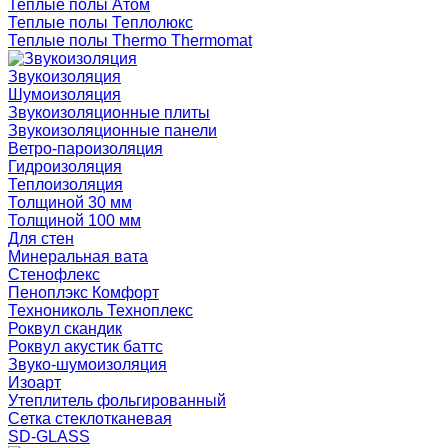
Теплые полы Атом
Теплые полы Теплолюкс
Теплые полы Thermo Thermomat
Звукоизоляция
Шумоизоляция
Звукоизоляционные плиты
Звукоизоляционные панели
Ветро-пароизоляция
Гидроизоляция
Теплоизоляция
Толщиной 30 мм
Толщиной 100 мм
Для стен
Минеральная вата
Стенофлекс
Пеноплэкс Комфорт
Технониколь Техноплекс
Роквул скандик
Роквул акустик баттс
Звуко-шумоизоляция
Изоарт
Утеплитель фольгированный
Сетка стеклотканевая
SD-GLASS