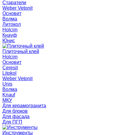
Старатели
Weber Vetonit
Основит
Волма
Литокол
Holcim
Кнауф
Юнис
Плиточный клей
Holcim
Основит
Ceresit
Litokol
Weber Vetonit
Unis
Волма
Knauf
МКУ
Для керамогранита
Для блоков
Для фасада
Для ПГП
Инструменты