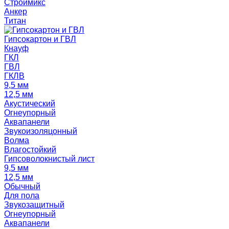
Строймикс
Анкер
Титан
Гипсокартон и ГВЛ
Кнауф
ГКЛ
ГВЛ
ГКЛВ
9,5 мм
12,5 мм
Акустический
Огнеупорный
Аквапанели
Звукоизоляцонный
Волма
Влагостойкий
Гипсоволокнистый лист
9,5 мм
12,5 мм
Обычный
Для пола
Звукозащитный
Огнеупорный
Аквапанели