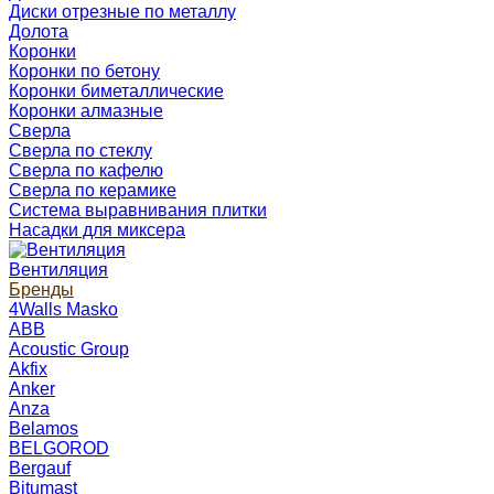
Диски отрезные по металлу
Долота
Коронки
Коронки по бетону
Коронки биметаллические
Коронки алмазные
Сверла
Сверла по стеклу
Сверла по кафелю
Сверла по керамике
Система выравнивания плитки
Насадки для миксера
Вентиляция
Бренды
4Walls Masko
ABB
Acoustic Group
Akfix
Anker
Anza
Belamos
BELGOROD
Bergauf
Bitumast