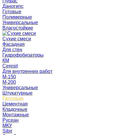
Пуфас
Даногипс
Готовые
Полимерные
Универсальные
Влагостойкие
Сухие смеси
Фасадная
Для стен
Гидрофобизаторы
КМ
Ceresit
Для внутренних работ
М-150
М-200
Универсальные
Штукатурные
Гипсовая
Цементная
Кладочные
Монтажные
Русеан
МКУ
Sibir