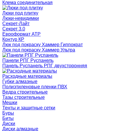
Клема соединительная
Люки под плитку
Люки-невидимки
Секрет-Лайт
Секрет 3.0
Евроформат АТР
Контур КР
Люк под покраску Хаммер Гиппократ
Люк под покраску Хаммер Ультра
Панели РПГ Руспанель
Панель Руспанель РПГ двухсторонняя
Расходные материалы
Губки алмазные
Полиэтиленовые пленки ПВХ
Ведра строительные
Тазы строительные
Мешки
Тенты и защитные сетки
Буры
Биты
Диски
Диски алмазные