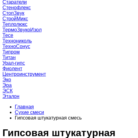
Старатели
Стенофлекс
СтопЗвук
СтройМикс
Теплолюкс
ТермоЗвукоИзол
Тесе
Технониколь
ТехноСонус
Типром
Титан
Урал-гипс
Фиолент
Центроинструмент
Эко
Эра
ЭСК
Эталон
Главная
Сухие смеси
Гипсовая штукатурная смесь
Гипсовая штукатурная