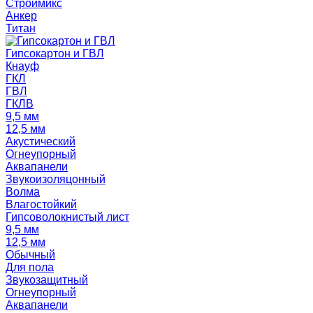
Строймикс
Анкер
Титан
Гипсокартон и ГВЛ
Кнауф
ГКЛ
ГВЛ
ГКЛВ
9,5 мм
12,5 мм
Акустический
Огнеупорный
Аквапанели
Звукоизоляцонный
Волма
Влагостойкий
Гипсоволокнистый лист
9,5 мм
12,5 мм
Обычный
Для пола
Звукозащитный
Огнеупорный
Аквапанели