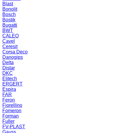
Blast
Bonolit
Bosch
Bostik
Bugatti
BWT
CALEO
Cavel
Ceresit
Corsa Deco
Danogips
Delta
Distar
DKC
Elitech
ERGERT
Espira
FAR
Feron
Fiorellino
Fomeron
Forman
Fuller
FV-PLAST
Gauss