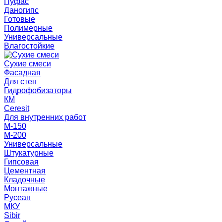
Пуфас
Даногипс
Готовые
Полимерные
Универсальные
Влагостойкие
Сухие смеси
Фасадная
Для стен
Гидрофобизаторы
КМ
Ceresit
Для внутренних работ
М-150
М-200
Универсальные
Штукатурные
Гипсовая
Цементная
Кладочные
Монтажные
Русеан
МКУ
Sibir