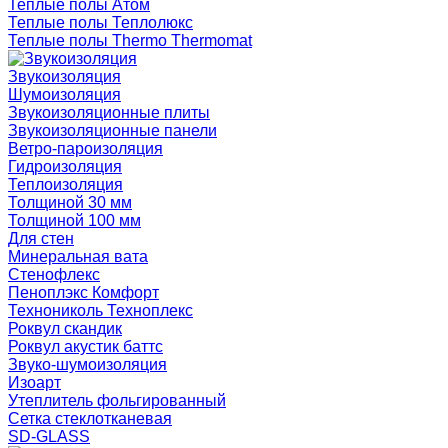
Теплые полы Атом
Теплые полы Теплолюкс
Теплые полы Thermo Thermomat
Звукоизоляция
Шумоизоляция
Звукоизоляционные плиты
Звукоизоляционные панели
Ветро-пароизоляция
Гидроизоляция
Теплоизоляция
Толщиной 30 мм
Толщиной 100 мм
Для стен
Минеральная вата
Стенофлекс
Пеноплэкс Комфорт
Технониколь Техноплекс
Роквул скандик
Роквул акустик баттс
Звуко-шумоизоляция
Изоарт
Утеплитель фольгированный
Сетка стеклотканевая
SD-GLASS