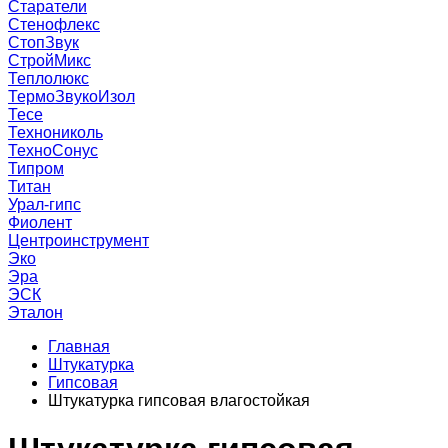
Старатели
Стенофлекс
СтопЗвук
СтройМикс
Теплолюкс
ТермоЗвукоИзол
Тесе
Технониколь
ТехноСонус
Типром
Титан
Урал-гипс
Фиолент
Центроинструмент
Эко
Эра
ЭСК
Эталон
Главная
Штукатурка
Гипсовая
Штукатурка гипсовая влагостойкая