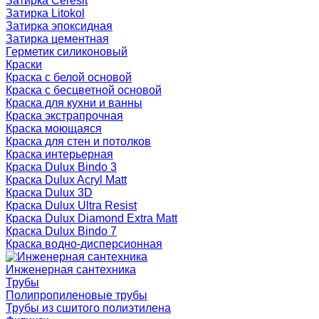
Затирка Ceresit
Затирка Litokol
Затирка эпоксидная
Затирка цементная
Герметик силиконовый
Краски
Краска с белой основой
Краска с бесцветной основой
Краска для кухни и ванны
Краска экстрапрочная
Краска моющаяся
Краска для стен и потолков
Краска интерьерная
Краска Dulux Bindo 3
Краска Dulux Acryl Matt
Краска Dulux 3D
Краска Dulux Ultra Resist
Краска Dulux Diamond Extra Matt
Краска Dulux Bindo 7
Краска водно-дисперсионная
Инженерная сантехника
Трубы
Полипропиленовые трубы
Трубы из сшитого полиэтилена