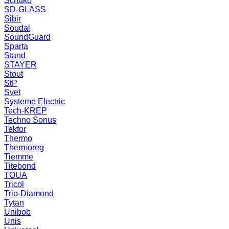
Schuko
SD-GLASS
Sibir
Soudal
SoundGuard
Sparta
Stand
STAYER
Stout
StP
Svet
Systeme Electric
Tech-KREP
Techno Sonus
Tekfor
Thermo
Thermoreg
Tiemme
Titebond
TOUA
Tricol
Trio-Diamond
Tytan
Unibob
Unis