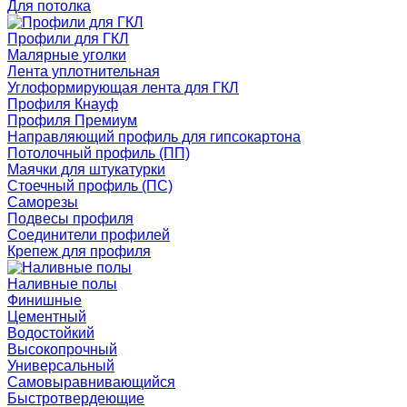
Для потолка
Профили для ГКЛ
Малярные уголки
Лента уплотнительная
Углоформирующая лента для ГКЛ
Профиля Кнауф
Профиля Премиум
Направляющий профиль для гипсокартона
Потолочный профиль (ПП)
Маячки для штукатурки
Стоечный профиль (ПС)
Саморезы
Подвесы профиля
Соединители профилей
Крепеж для профиля
Наливные полы
Финишные
Цементный
Водостойкий
Высокопрочный
Универсальный
Самовыравнивающийся
Быстротвердеющие