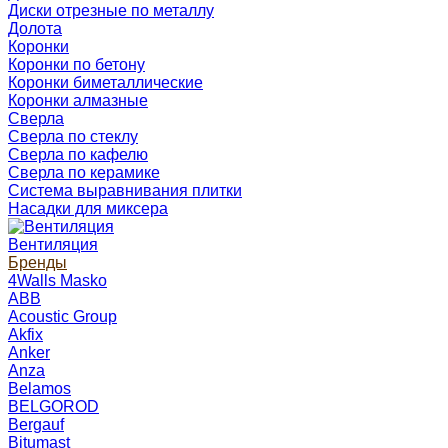
Диски отрезные по металлу
Долота
Коронки
Коронки по бетону
Коронки биметаллические
Коронки алмазные
Сверла
Сверла по стеклу
Сверла по кафелю
Сверла по керамике
Система выравнивания плитки
Насадки для миксера
Вентиляция
Бренды
4Walls Masko
ABB
Acoustic Group
Akfix
Anker
Anza
Belamos
BELGOROD
Bergauf
Bitumast