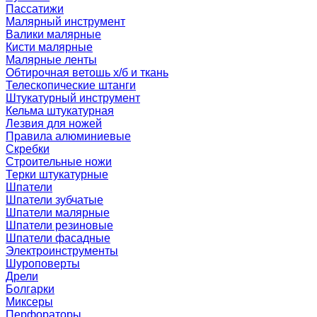
Пассатижи
Малярный инструмент
Валики малярные
Кисти малярные
Малярные ленты
Обтирочная ветошь х/б и ткань
Телескопические штанги
Штукатурный инструмент
Кельма штукатурная
Лезвия для ножей
Правила алюминиевые
Скребки
Строительные ножи
Терки штукатурные
Шпатели
Шпатели зубчатые
Шпатели малярные
Шпатели резиновые
Шпатели фасадные
Электроинструменты
Шуроповерты
Дрели
Болгарки
Миксеры
Перфораторы