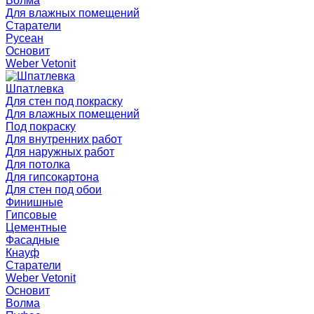
Волма
Для влажных помещений
Старатели
Русеан
Основит
Weber Vetonit
Шпатлевка
Для стен под покраску
Для влажных помещений
Под покраску
Для внутренних работ
Для наружных работ
Для потолка
Для гипсокартона
Для стен под обои
Финишные
Гипсовые
Цементные
Фасадные
Кнауф
Старатели
Weber Vetonit
Основит
Волма