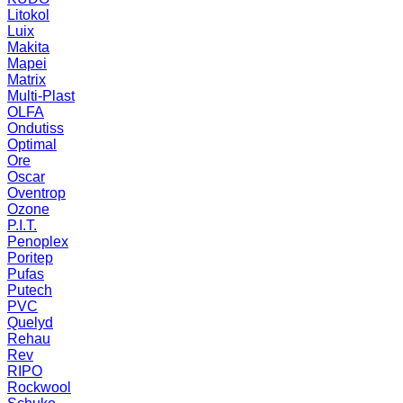
Litokol
Luix
Makita
Mapei
Matrix
Multi-Plast
OLFA
Ondutiss
Optimal
Ore
Oscar
Oventrop
Ozone
P.I.T.
Penoplex
Poritep
Pufas
Putech
PVC
Quelyd
Rehau
Rev
RIPO
Rockwool