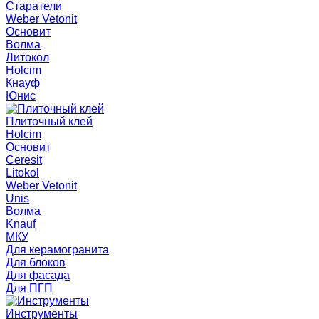
Старатели
Weber Vetonit
Основит
Волма
Литокол
Holcim
Кнауф
Юнис
Плиточный клей
Holcim
Основит
Ceresit
Litokol
Weber Vetonit
Unis
Волма
Knauf
МКУ
Для керамогранита
Для блоков
Для фасада
Для ПГП
Инструменты