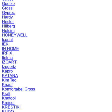
Goetze
Gross
Gyproc
Hardy
Hesler
Hilberg
Holcim
HONEYWELL
Icopal
IEK
IN HOME
IRFIX
Itelma
IZOART
Izogertz
Kapro
KATANA
Kim Tec
Knauf
Komfortabel Gross
Kraft
Kraftool
Kreisel
KRESTIKI
KUDO