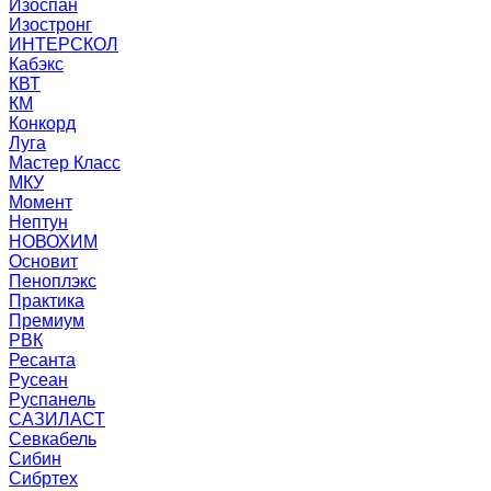
Изоспан
Изостронг
ИНТЕРСКОЛ
Кабэкс
КВТ
КМ
Конкорд
Луга
Мастер Класс
МКУ
Момент
Нептун
НОВОХИМ
Основит
Пеноплэкс
Практика
Премиум
РВК
Ресанта
Русеан
Руспанель
САЗИЛАСТ
Севкабель
Сибин
Сибртех