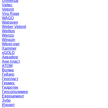
Universal
Valtec
Vetonit
Vira Rage
WAGO
Walraven
Weber Vetonit
Wellton
Wenzo
Wirquin
Wkret-met
Xammer
xGOLD
Аквафор
Ани пласт
АТОМ
Волма
Гейзер
Геопласт
Гермес
Гидротек
Гипсополимер
Евроцемент
Зубр
Изоарт