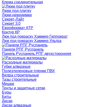
Клема соединительная
Люки под плитку
Люки-невидимки
Секрет-Лайт
Секрет 3.0
Евроформат АТР
Контур КР
Люк под покраску Хаммер Гиппократ
Люк под покраску Хаммер Ультра
Панели РПГ Руспанель
Панель Руспанель РПГ двухсторонняя
Расходные материалы
Губки алмазные
Полиэтиленовые пленки ПВХ
Ведра строительные
Тазы строительные
Мешки
Тенты и защитные сетки
Буры
Биты
Диски
Диски алмазные