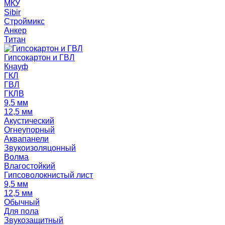
МКУ
Sibir
Строймикс
Анкер
Титан
Гипсокартон и ГВЛ
Кнауф
ГКЛ
ГВЛ
ГКЛВ
9,5 мм
12,5 мм
Акустический
Огнеупорный
Аквапанели
Звукоизоляцонный
Волма
Влагостойкий
Гипсоволокнистый лист
9,5 мм
12,5 мм
Обычный
Для пола
Звукозащитный