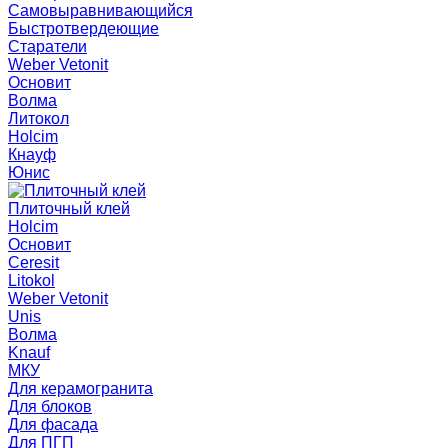
Самовыравнивающийся
Быстротвердеющие
Старатели
Weber Vetonit
Основит
Волма
Литокол
Holcim
Кнауф
Юнис
Плиточный клей
Holcim
Основит
Ceresit
Litokol
Weber Vetonit
Unis
Волма
Knauf
МКУ
Для керамогранита
Для блоков
Для фасада
Для ПГП