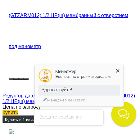
Менеджер
Эксперт по стройматериалам
Здравствуйте!
Редуктор давления Goetze G06F-1/2H (SP) (GTZARM012)
Менеджер
печатает...
1/2 НР(ш) мембранный с отверстием под манометр
Цена по запросу
Купить
Введите сообщение
Купить в 1 клик