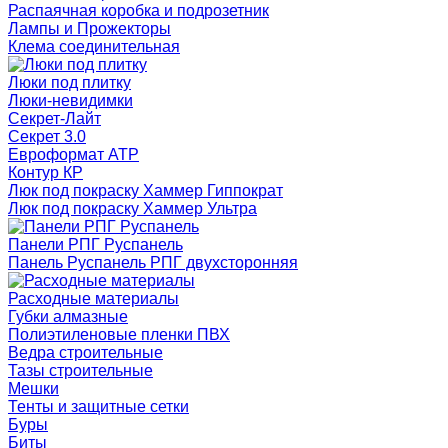
Распаячная коробка и подрозетник
Лампы и Прожекторы
Клема соединительная
Люки под плитку
Люки-невидимки
Секрет-Лайт
Секрет 3.0
Евроформат АТР
Контур КР
Люк под покраску Хаммер Гиппократ
Люк под покраску Хаммер Ультра
Панели РПГ Руспанель
Панель Руспанель РПГ двухсторонняя
Расходные материалы
Губки алмазные
Полиэтиленовые пленки ПВХ
Ведра строительные
Тазы строительные
Мешки
Тенты и защитные сетки
Буры
Биты