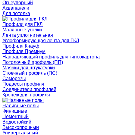
Огнеупорный
Аквапанели
Для потолка
Профили для ГКЛ
Малярные уголки
Лента уплотнительная
Углоформирующая лента для ГКЛ
Профиля Кнауф
Профиля Премиум
Направляющий профиль для гипсокартона
Потолочный профиль (ПП)
Маячки для штукатурки
Стоечный профиль (ПС)
Саморезы
Подвесы профиля
Соединители профилей
Крепеж для профиля
Наливные полы
Финишные
Цементный
Водостойкий
Высокопрочный
Универсальный