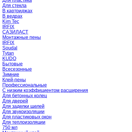
Для пластика
Для стекла
В картриджах
В ведрах
Kim Tec
IRFIX
САЗИЛАСТ
Монтажные пены
IRFIX
Soudal
Tytan
KUDO
Бытовые
Всесезонные
Зимние
Клей-пены
Профессиональные
С низким коэффициентом расширения
Для бетонных колец
Для дверей
Для заделки щелей
Для звукоизоляции
Для пластиковых окон
Для теплоизоляции
750 мл