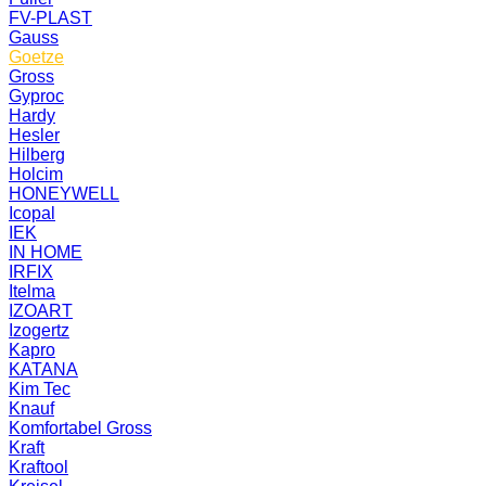
FV-PLAST
Gauss
Goetze
Gross
Gyproc
Hardy
Hesler
Hilberg
Holcim
HONEYWELL
Icopal
IEK
IN HOME
IRFIX
Itelma
IZOART
Izogertz
Kapro
KATANA
Kim Tec
Knauf
Komfortabel Gross
Kraft
Kraftool