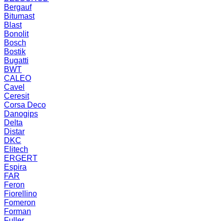
Bergauf
Bitumast
Blast
Bonolit
Bosch
Bostik
Bugatti
BWT
CALEO
Cavel
Ceresit
Corsa Deco
Danogips
Delta
Distar
DKC
Elitech
ERGERT
Espira
FAR
Feron
Fiorellino
Fomeron
Forman
Fuller