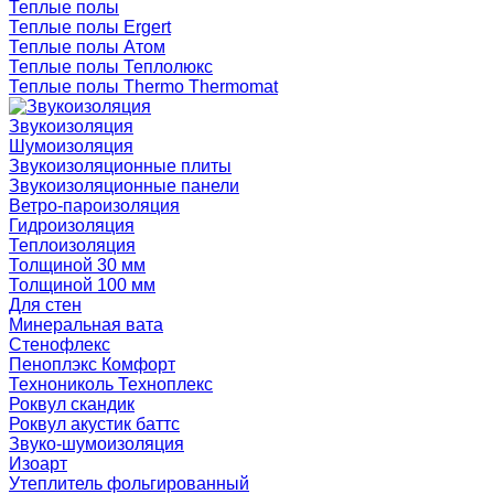
Теплые полы
Теплые полы Ergert
Теплые полы Атом
Теплые полы Теплолюкс
Теплые полы Thermo Thermomat
Звукоизоляция
Шумоизоляция
Звукоизоляционные плиты
Звукоизоляционные панели
Ветро-пароизоляция
Гидроизоляция
Теплоизоляция
Толщиной 30 мм
Толщиной 100 мм
Для стен
Минеральная вата
Стенофлекс
Пеноплэкс Комфорт
Технониколь Техноплекс
Роквул скандик
Роквул акустик баттс
Звуко-шумоизоляция
Изоарт
Утеплитель фольгированный