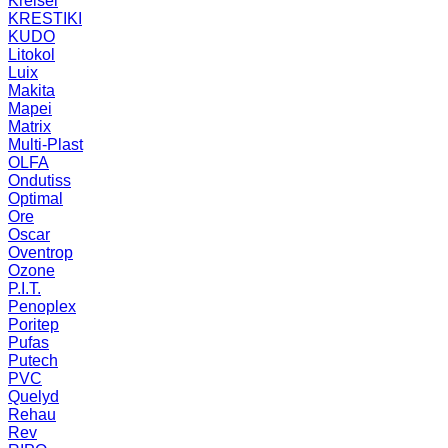
Kreisel
KRESTIKI
KUDO
Litokol
Luix
Makita
Mapei
Matrix
Multi-Plast
OLFA
Ondutiss
Optimal
Ore
Oscar
Oventrop
Ozone
P.I.T.
Penoplex
Poritep
Pufas
Putech
PVC
Quelyd
Rehau
Rev