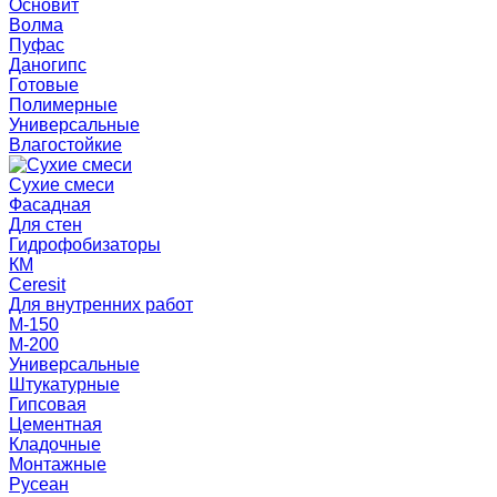
Основит
Волма
Пуфас
Даногипс
Готовые
Полимерные
Универсальные
Влагостойкие
Сухие смеси
Фасадная
Для стен
Гидрофобизаторы
КМ
Ceresit
Для внутренних работ
М-150
М-200
Универсальные
Штукатурные
Гипсовая
Цементная
Кладочные
Монтажные
Русеан