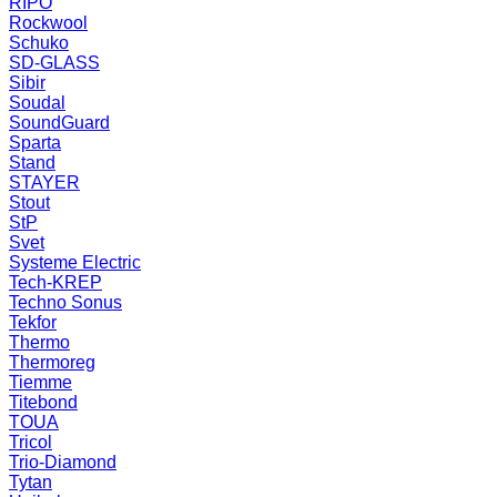
RIPO
Rockwool
Schuko
SD-GLASS
Sibir
Soudal
SoundGuard
Sparta
Stand
STAYER
Stout
StP
Svet
Systeme Electric
Tech-KREP
Techno Sonus
Tekfor
Thermo
Thermoreg
Tiemme
Titebond
TOUA
Tricol
Trio-Diamond
Tytan