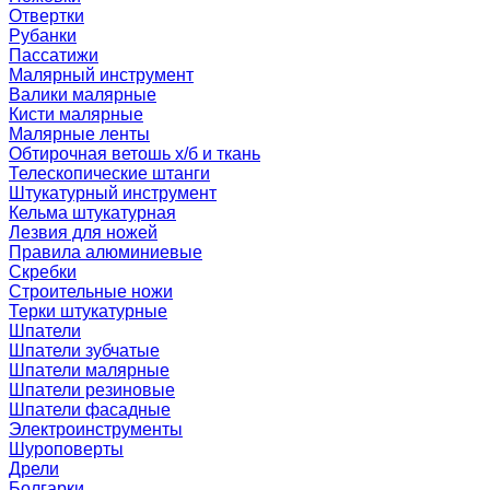
Отвертки
Рубанки
Пассатижи
Малярный инструмент
Валики малярные
Кисти малярные
Малярные ленты
Обтирочная ветошь х/б и ткань
Телескопические штанги
Штукатурный инструмент
Кельма штукатурная
Лезвия для ножей
Правила алюминиевые
Скребки
Строительные ножи
Терки штукатурные
Шпатели
Шпатели зубчатые
Шпатели малярные
Шпатели резиновые
Шпатели фасадные
Электроинструменты
Шуроповерты
Дрели
Болгарки