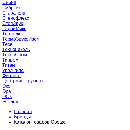
Сибин
Сибртех
Старатели
Стенофлекс
СтопЗвук
СтройМикс
Теплолюкс
ТермоЗвукоИзол
Тесе
Технониколь
ТехноСонус
Типром
Титан
Урал-гипс
Фиолент
Центроинструмент
Эко
Эра
ЭСК
Эталон
Главная
Бренды
Каталог товаров Goetze