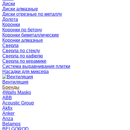
Диски
Диски алмазные
Диски отрезные по металлу
Долота
Коронки
Коронки по бетону
Коронки биметаллические
Коронки алмазные
Сверла
Сверла по стеклу
Сверла по кафелю
Сверла по керамике
Система выравнивания плитки
Насадки для миксера
Вентиляция
Бренды
4Walls Masko
ABB
Acoustic Group
Akfix
Anker
Anza
Belamos
BELGOROD