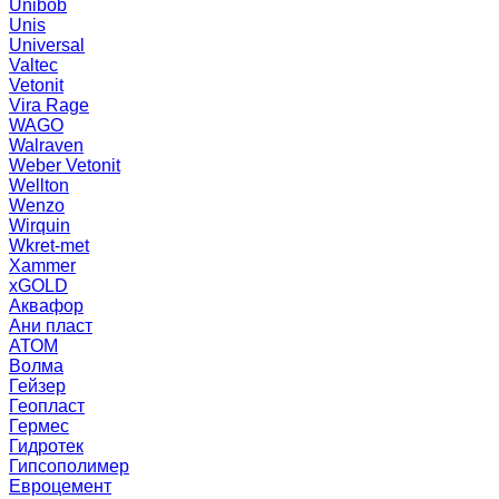
Unibob
Unis
Universal
Valtec
Vetonit
Vira Rage
WAGO
Walraven
Weber Vetonit
Wellton
Wenzo
Wirquin
Wkret-met
Xammer
xGOLD
Аквафор
Ани пласт
АТОМ
Волма
Гейзер
Геопласт
Гермес
Гидротек
Гипсополимер
Евроцемент