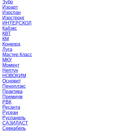
Зубр
Изоарт
Изоспан
Изостронг
ИНТЕРСКОЛ
Кабэкс
КВТ
КМ
Конкорд
Луга
Мастер Класс
МКУ
Момент
Нептун
НОВОХИМ
Основит
Пеноплэкс
Практика
Премиум
РВК
Ресанта
Русеан
Руспанель
САЗИЛАСТ
Севкабель