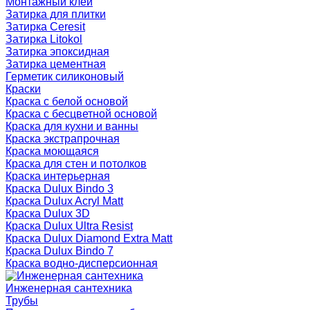
Монтажный клей
Затирка для плитки
Затирка Ceresit
Затирка Litokol
Затирка эпоксидная
Затирка цементная
Герметик силиконовый
Краски
Краска с белой основой
Краска с бесцветной основой
Краска для кухни и ванны
Краска экстрапрочная
Краска моющаяся
Краска для стен и потолков
Краска интерьерная
Краска Dulux Bindo 3
Краска Dulux Acryl Matt
Краска Dulux 3D
Краска Dulux Ultra Resist
Краска Dulux Diamond Extra Matt
Краска Dulux Bindo 7
Краска водно-дисперсионная
Инженерная сантехника
Трубы