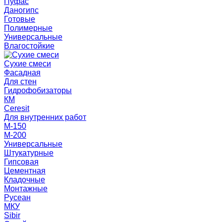
Пуфас
Даногипс
Готовые
Полимерные
Универсальные
Влагостойкие
Сухие смеси
Фасадная
Для стен
Гидрофобизаторы
КМ
Ceresit
Для внутренних работ
М-150
М-200
Универсальные
Штукатурные
Гипсовая
Цементная
Кладочные
Монтажные
Русеан
МКУ
Sibir