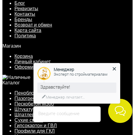
Блог
Реквизиты
Контакты
Бренды
Возврат и обмен
Карта сайта
Политика
Магазин
Корзина
Личный кабинет
Оформить заказ
Менеджер
Эксперт по стройматериалам
Каталог
Здравствуйте!
Пеноблоки
Менеджер
печатает...
Пазогребневые плиты
Пескобетон М300
Штукатурка
Введите сообщение
Шпатлевка
Сухие смеси
Гипсокартон и ГВЛ
Профили для ГКЛ