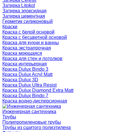
Затирка Ceresit
Затирка Litokol
Затирка эпоксидная
Затирка цементная
Герметик силиконовый
Краски
Краска с белой основой
Краска с бесцветной основой
Краска для кухни и ванны
Краска экстрапрочная
Краска моющаяся
Краска для стен и потолков
Краска интерьерная
Краска Dulux Bindo 3
Краска Dulux Acryl Matt
Краска Dulux 3D
Краска Dulux Ultra Resist
Краска Dulux Diamond Extra Matt
Краска Dulux Bindo 7
Краска водно-дисперсионная
Инженерная сантехника
Трубы
Полипропиленовые трубы
Трубы из сшитого полиэтилена