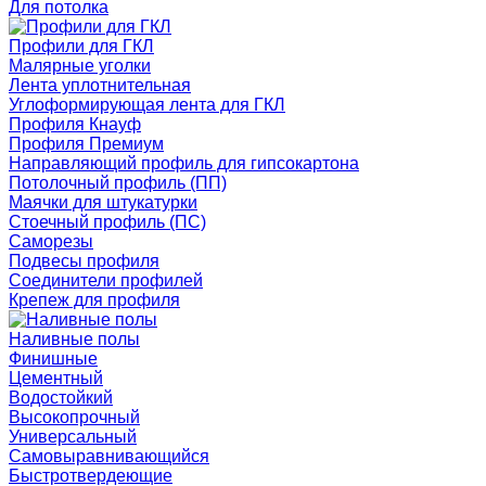
Для потолка
Профили для ГКЛ
Малярные уголки
Лента уплотнительная
Углоформирующая лента для ГКЛ
Профиля Кнауф
Профиля Премиум
Направляющий профиль для гипсокартона
Потолочный профиль (ПП)
Маячки для штукатурки
Стоечный профиль (ПС)
Саморезы
Подвесы профиля
Соединители профилей
Крепеж для профиля
Наливные полы
Финишные
Цементный
Водостойкий
Высокопрочный
Универсальный
Самовыравнивающийся
Быстротвердеющие