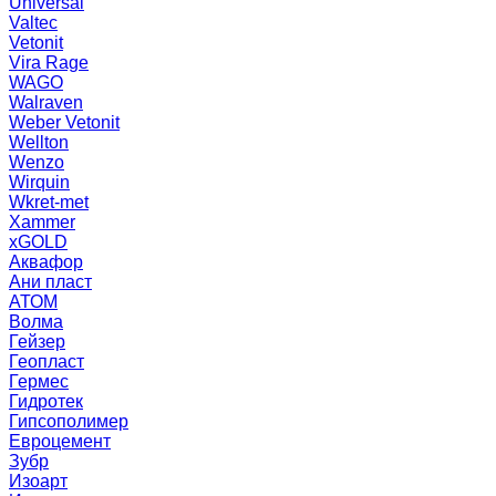
Universal
Valtec
Vetonit
Vira Rage
WAGO
Walraven
Weber Vetonit
Wellton
Wenzo
Wirquin
Wkret-met
Xammer
xGOLD
Аквафор
Ани пласт
АТОМ
Волма
Гейзер
Геопласт
Гермес
Гидротек
Гипсополимер
Евроцемент
Зубр
Изоарт