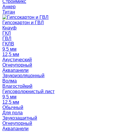
Строймикс
Анкер
Титан
Гипсокартон и ГВЛ
Кнауф
ГКЛ
ГВЛ
ГКЛВ
9,5 мм
12,5 мм
Акустический
Огнеупорный
Аквапанели
Звукоизоляцонный
Волма
Влагостойкий
Гипсоволокнистый лист
9,5 мм
12,5 мм
Обычный
Для пола
Звукозащитный
Огнеупорный
Аквапанели