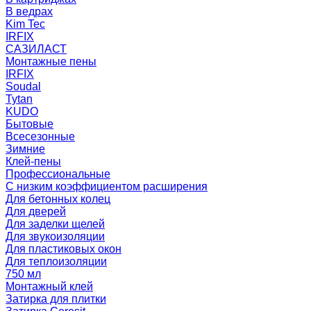
В ведрах
Kim Tec
IRFIX
САЗИЛАСТ
Монтажные пены
IRFIX
Soudal
Tytan
KUDO
Бытовые
Всесезонные
Зимние
Клей-пены
Профессиональные
С низким коэффициентом расширения
Для бетонных колец
Для дверей
Для заделки щелей
Для звукоизоляции
Для пластиковых окон
Для теплоизоляции
750 мл
Монтажный клей
Затирка для плитки