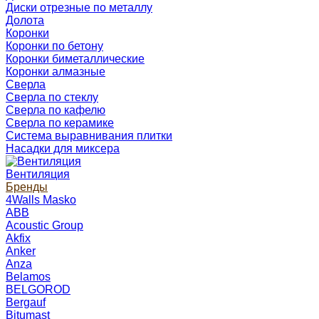
Диски отрезные по металлу
Долота
Коронки
Коронки по бетону
Коронки биметаллические
Коронки алмазные
Сверла
Сверла по стеклу
Сверла по кафелю
Сверла по керамике
Система выравнивания плитки
Насадки для миксера
Вентиляция
Бренды
4Walls Masko
ABB
Acoustic Group
Akfix
Anker
Anza
Belamos
BELGOROD
Bergauf
Bitumast