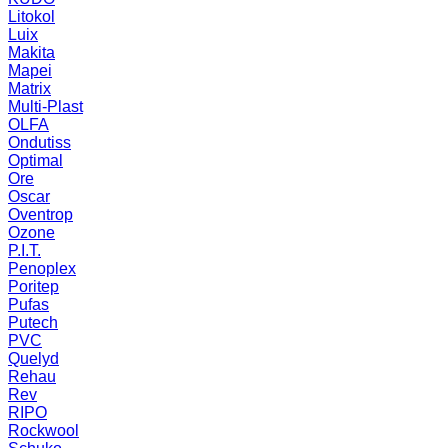
Litokol
Luix
Makita
Mapei
Matrix
Multi-Plast
OLFA
Ondutiss
Optimal
Ore
Oscar
Oventrop
Ozone
P.I.T.
Penoplex
Poritep
Pufas
Putech
PVC
Quelyd
Rehau
Rev
RIPO
Rockwool