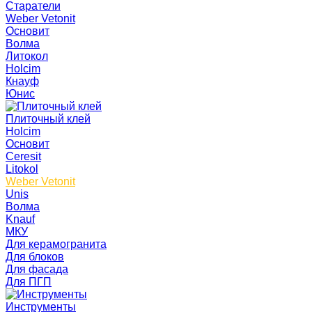
Старатели
Weber Vetonit
Основит
Волма
Литокол
Holcim
Кнауф
Юнис
Плиточный клей
Holcim
Основит
Ceresit
Litokol
Weber Vetonit
Unis
Волма
Knauf
МКУ
Для керамогранита
Для блоков
Для фасада
Для ПГП
Инструменты