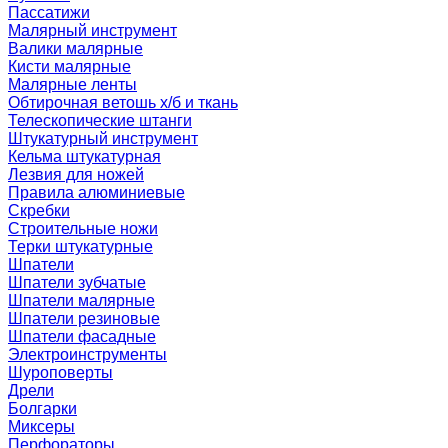
Пассатижи
Малярный инструмент
Валики малярные
Кисти малярные
Малярные ленты
Обтирочная ветошь х/б и ткань
Телескопические штанги
Штукатурный инструмент
Кельма штукатурная
Лезвия для ножей
Правила алюминиевые
Скребки
Строительные ножи
Терки штукатурные
Шпатели
Шпатели зубчатые
Шпатели малярные
Шпатели резиновые
Шпатели фасадные
Электроинструменты
Шуроповерты
Дрели
Болгарки
Миксеры
Перфораторы