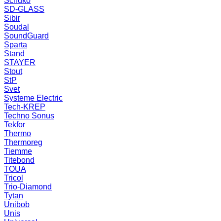
Schuko
SD-GLASS
Sibir
Soudal
SoundGuard
Sparta
Stand
STAYER
Stout
StP
Svet
Systeme Electric
Tech-KREP
Techno Sonus
Tekfor
Thermo
Thermoreg
Tiemme
Titebond
TOUA
Tricol
Trio-Diamond
Tytan
Unibob
Unis