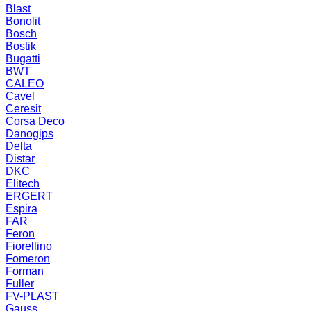
Blast
Bonolit
Bosch
Bostik
Bugatti
BWT
CALEO
Cavel
Ceresit
Corsa Deco
Danogips
Delta
Distar
DKC
Elitech
ERGERT
Espira
FAR
Feron
Fiorellino
Fomeron
Forman
Fuller
FV-PLAST
Gauss