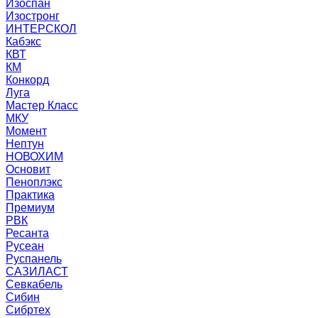
Изоспан
Изостронг
ИНТЕРСКОЛ
Кабэкс
КВТ
КМ
Конкорд
Луга
Мастер Класс
МКУ
Момент
Нептун
НОВОХИМ
Основит
Пеноплэкс
Практика
Премиум
РВК
Ресанта
Русеан
Руспанель
САЗИЛАСТ
Севкабель
Сибин
Сибртех