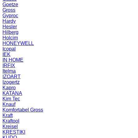
Goetze
Gross
Gyproc
Hardy
Hesler
Hilberg
Holcim
HONEYWELL
Icopal
IEK
IN HOME
IRFIX
Itelma
IZOART
Izogertz
Kapro
KATANA
Kim Tec
Knauf
Komfortabel Gross
Kraft
Kraftool
Kreisel
KRESTIKI
KUDO