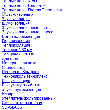
Теплые полы Атом
Теплые полы Теплолюкс
Теплые полы Thermo Thermomat
Звукоизоляция
Шумоизоляция
Звукоизоляционные плиты
Звукоизоляционные панели
Ветро-пароизоляция
Гидроизоляция
Теплоизоляция
Толщиной 30 мм
Толщиной 100 мм
Для стен
Минеральная вата
Стенофлекс
Пеноплэкс Комфорт
Технониколь Техноплекс
Роквул скандик
Роквул акустик баттс
Звуко-шумоизоляция
Изоарт
Утеплитель фольгированный
Сетка стеклотканевая
SD-GLASS