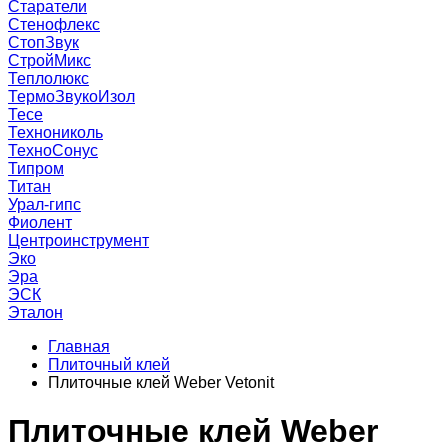
Старатели
Стенофлекс
СтопЗвук
СтройМикс
Теплолюкс
ТермоЗвукоИзол
Тесе
Технониколь
ТехноСонус
Типром
Титан
Урал-гипс
Фиолент
Центроинструмент
Эко
Эра
ЭСК
Эталон
Главная
Плиточный клей
Плиточные клей Weber Vetonit
Плиточные клей Weber