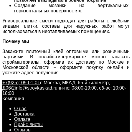
позволяет выкладывать ровное покрытие.
Создание мозаики на вертикальных,
горизонтальных поверхностях.
Универсальные смеси подходят для работы с любыми
видами плитки, составы для наружных работ могут
использоваться в неотапливаемых помещениях.
Почему мы
Закажите плиточный клей оптовыми или розничными
партиями. В онлайн-гипермаркете можно заказать
стройматериалы, оформив их доставку по Москве и
Московской области – оформите покупку онлайн и
укажите адрес получения.
+7(925)109-01-01
г. Москва, МКАД, 65-й километр,
Д06/2
info@stroykaskad.ru
пн-пс: 08:00-19:00, сб-вс: 10:00-
18:00
Компания
О нас
Доставка
Оплата
Прайс-листы
Отзывы