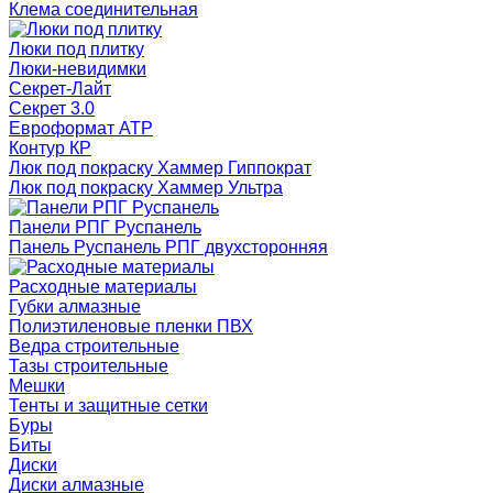
Клема соединительная
Люки под плитку
Люки-невидимки
Секрет-Лайт
Секрет 3.0
Евроформат АТР
Контур КР
Люк под покраску Хаммер Гиппократ
Люк под покраску Хаммер Ультра
Панели РПГ Руспанель
Панель Руспанель РПГ двухсторонняя
Расходные материалы
Губки алмазные
Полиэтиленовые пленки ПВХ
Ведра строительные
Тазы строительные
Мешки
Тенты и защитные сетки
Буры
Биты
Диски
Диски алмазные