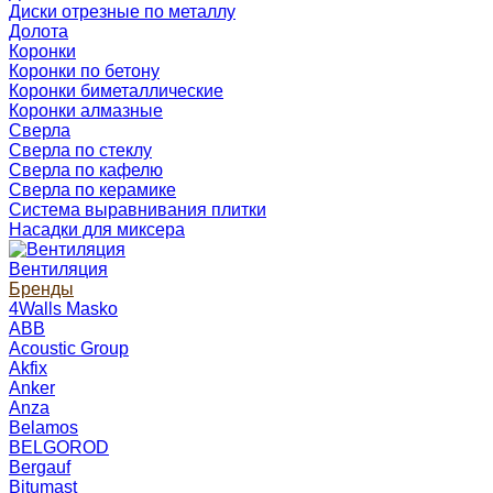
Диски отрезные по металлу
Долота
Коронки
Коронки по бетону
Коронки биметаллические
Коронки алмазные
Сверла
Сверла по стеклу
Сверла по кафелю
Сверла по керамике
Система выравнивания плитки
Насадки для миксера
Вентиляция
Бренды
4Walls Masko
ABB
Acoustic Group
Akfix
Anker
Anza
Belamos
BELGOROD
Bergauf
Bitumast