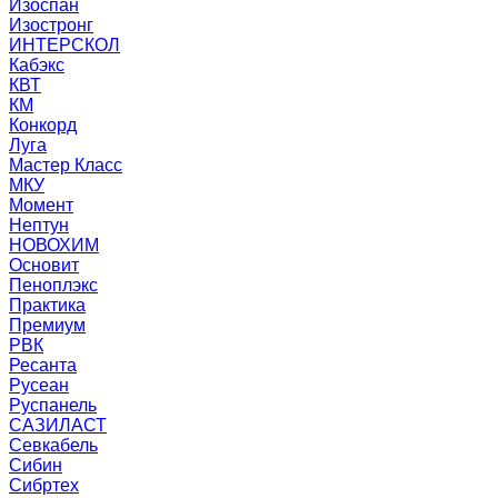
Изоспан
Изостронг
ИНТЕРСКОЛ
Кабэкс
КВТ
КМ
Конкорд
Луга
Мастер Класс
МКУ
Момент
Нептун
НОВОХИМ
Основит
Пеноплэкс
Практика
Премиум
РВК
Ресанта
Русеан
Руспанель
САЗИЛАСТ
Севкабель
Сибин
Сибртех