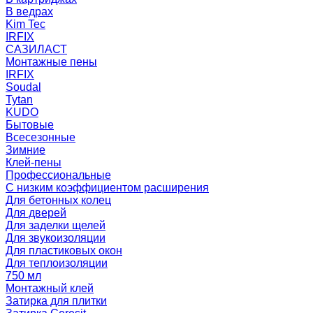
В ведрах
Kim Tec
IRFIX
САЗИЛАСТ
Монтажные пены
IRFIX
Soudal
Tytan
KUDO
Бытовые
Всесезонные
Зимние
Клей-пены
Профессиональные
С низким коэффициентом расширения
Для бетонных колец
Для дверей
Для заделки щелей
Для звукоизоляции
Для пластиковых окон
Для теплоизоляции
750 мл
Монтажный клей
Затирка для плитки