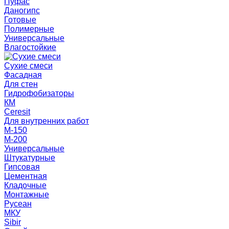
Пуфас
Даногипс
Готовые
Полимерные
Универсальные
Влагостойкие
Сухие смеси
Фасадная
Для стен
Гидрофобизаторы
КМ
Ceresit
Для внутренних работ
М-150
М-200
Универсальные
Штукатурные
Гипсовая
Цементная
Кладочные
Монтажные
Русеан
МКУ
Sibir