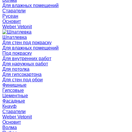
Волма
Для влажных помещений
Старатели
Русеан
Основит
Weber Vetonit
Шпатлевка
Для стен под покраску
Для влажных помещений
Под покраску
Для внутренних работ
Для наружных работ
Для потолка
Для гипсокартона
Для стен под обои
Финишные
Гипсовые
Цементные
Фасадные
Кнауф
Старатели
Weber Vetonit
Основит
Волма