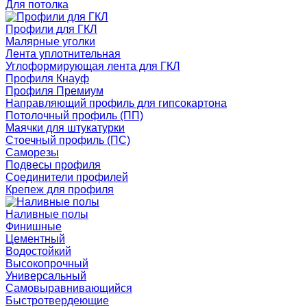
Для потолка
Профили для ГКЛ
Малярные уголки
Лента уплотнительная
Углоформирующая лента для ГКЛ
Профиля Кнауф
Профиля Премиум
Направляющий профиль для гипсокартона
Потолочный профиль (ПП)
Маячки для штукатурки
Стоечный профиль (ПС)
Саморезы
Подвесы профиля
Соединители профилей
Крепеж для профиля
Наливные полы
Финишные
Цементный
Водостойкий
Высокопрочный
Универсальный
Самовыравнивающийся
Быстротвердеющие