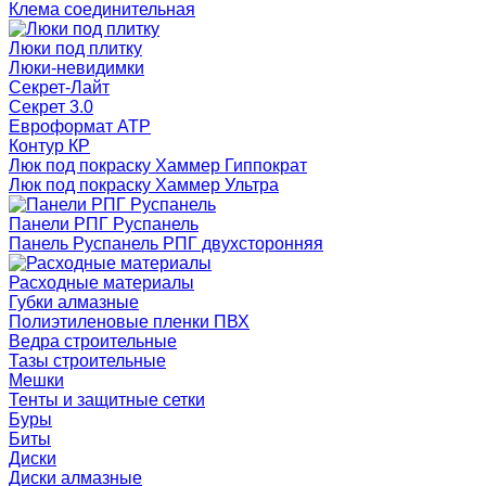
Клема соединительная
Люки под плитку
Люки-невидимки
Секрет-Лайт
Секрет 3.0
Евроформат АТР
Контур КР
Люк под покраску Хаммер Гиппократ
Люк под покраску Хаммер Ультра
Панели РПГ Руспанель
Панель Руспанель РПГ двухсторонняя
Расходные материалы
Губки алмазные
Полиэтиленовые пленки ПВХ
Ведра строительные
Тазы строительные
Мешки
Тенты и защитные сетки
Буры
Биты
Диски
Диски алмазные