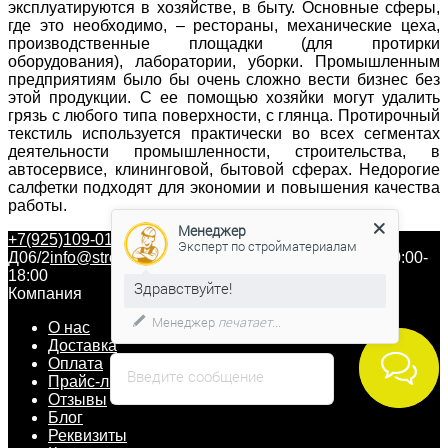
эксплуатируются в хозяйстве, в быту. Основные сферы,
где это необходимо, – рестораны, механические цеха,
производственные площадки (для протирки
оборудования), лаборатории, уборки. Промышленным
предприятиям было бы очень сложно вести бизнес без
этой продукции. С ее помощью хозяйки могут удалить
грязь с любого типа поверхности, с глянца. Протирочный
текстиль используется практически во всех сегментах
деятельности промышленности, строительства, в
автосервисе, клининговой, бытовой сферах. Недорогие
салфетки подходят для экономии и повышения качества
работы.
Менеджер
+7(925)109-01-01
г. Москва, МКАД, 65-й километр,
Эксперт по стройматериалам
Д06/2
info@stroykaskad.ru
пн-пс: 08:00-19:00, сб-вс: 10:00-
18:00
Здравствуйте!
Компания
Менеджер
печатает...
О нас
Доставка
Оплата
Введите сообщение
Прайс-листы
Отзывы
Блог
Реквизиты