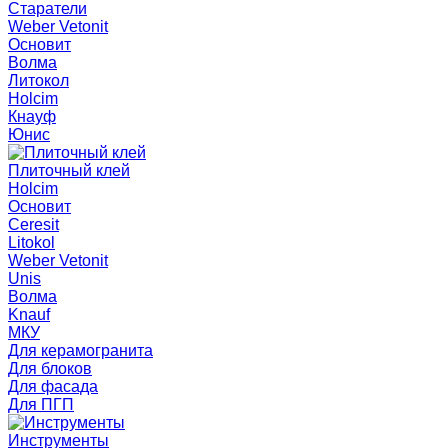
Старатели
Weber Vetonit
Основит
Волма
Литокол
Holcim
Кнауф
Юнис
Плиточный клей
Holcim
Основит
Ceresit
Litokol
Weber Vetonit
Unis
Волма
Knauf
МКУ
Для керамогранита
Для блоков
Для фасада
Для ПГП
Инструменты