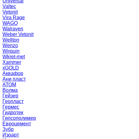
Universal
Valtec
Vetonit
Vira Rage
WAGO
Walraven
Weber Vetonit
Wellton
Wenzo
Wirquin
Wkret-met
Xammer
xGOLD
Аквафор
Ани пласт
АТОМ
Волма
Гейзер
Геопласт
Гермес
Гидротек
Гипсополимер
Евроцемент
Зубр
Изоарт