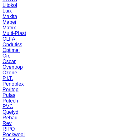
Litokol
Luix
Makita
Mapei
Matrix
Multi-Plast
OLFA
Ondutiss
Optimal
Ore
Oscar
Oventrop
Ozone
P.I.T.
Penoplex
Poritep
Pufas
Putech
PVC
Quelyd
Rehau
Rev
RIPO
Rockwool