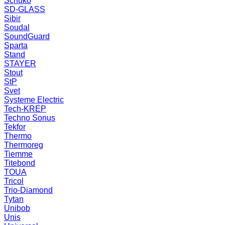
Schuko
SD-GLASS
Sibir
Soudal
SoundGuard
Sparta
Stand
STAYER
Stout
StP
Svet
Systeme Electric
Tech-KREP
Techno Sonus
Tekfor
Thermo
Thermoreg
Tiemme
Titebond
TOUA
Tricol
Trio-Diamond
Tytan
Unibob
Unis