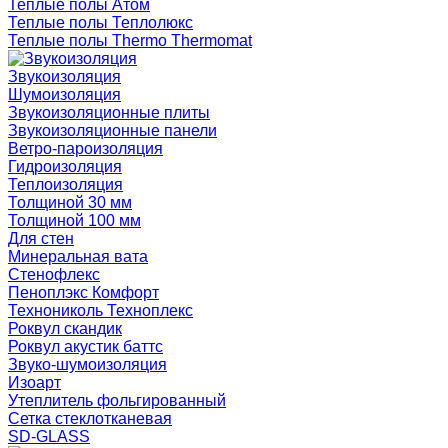
Теплые полы Атом
Теплые полы Теплолюкс
Теплые полы Thermo Thermomat
Звукоизоляция
Шумоизоляция
Звукоизоляционные плиты
Звукоизоляционные панели
Ветро-пароизоляция
Гидроизоляция
Теплоизоляция
Толщиной 30 мм
Толщиной 100 мм
Для стен
Минеральная вата
Стенофлекс
Пеноплэкс Комфорт
Технониколь Техноплекс
Роквул скандик
Роквул акустик баттс
Звуко-шумоизоляция
Изоарт
Утеплитель фольгированный
Сетка стеклотканевая
SD-GLASS