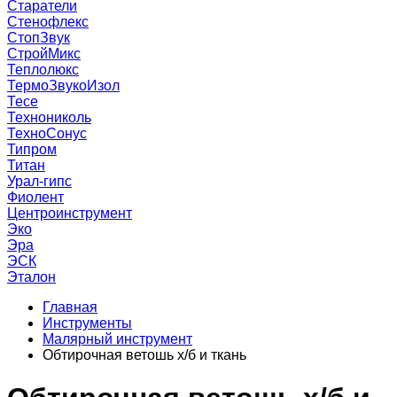
Старатели
Стенофлекс
СтопЗвук
СтройМикс
Теплолюкс
ТермоЗвукоИзол
Тесе
Технониколь
ТехноСонус
Типром
Титан
Урал-гипс
Фиолент
Центроинструмент
Эко
Эра
ЭСК
Эталон
Главная
Инструменты
Малярный инструмент
Обтирочная ветошь х/б и ткань