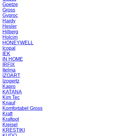
Goetze
Gross
Gyproc
Hardy
Hesler
Hilberg
Holcim
HONEYWELL
Icopal
IEK
IN HOME
IRFIX
Itelma
IZOART
Izogertz
Kapro
KATANA
Kim Tec
Knauf
Komfortabel Gross
Kraft
Kraftool
Kreisel
KRESTIKI
KUDO