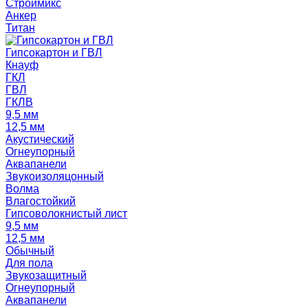
Строймикс
Анкер
Титан
Гипсокартон и ГВЛ
Кнауф
ГКЛ
ГВЛ
ГКЛВ
9,5 мм
12,5 мм
Акустический
Огнеупорный
Аквапанели
Звукоизоляцонный
Волма
Влагостойкий
Гипсоволокнистый лист
9,5 мм
12,5 мм
Обычный
Для пола
Звукозащитный
Огнеупорный
Аквапанели