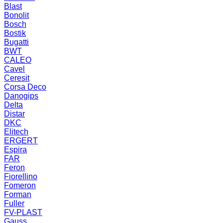
Blast
Bonolit
Bosch
Bostik
Bugatti
BWT
CALEO
Cavel
Ceresit
Corsa Deco
Danogips
Delta
Distar
DKC
Elitech
ERGERT
Espira
FAR
Feron
Fiorellino
Fomeron
Forman
Fuller
FV-PLAST
Gauss