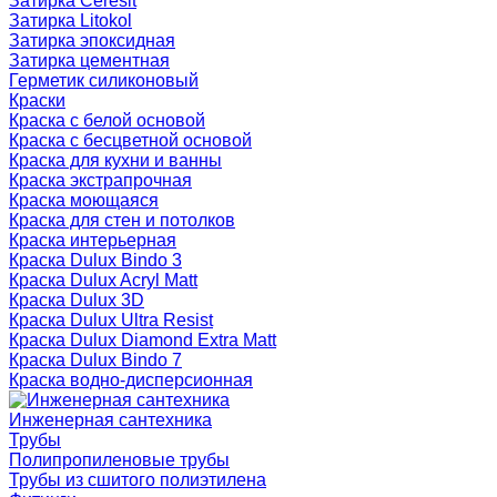
Затирка Ceresit
Затирка Litokol
Затирка эпоксидная
Затирка цементная
Герметик силиконовый
Краски
Краска с белой основой
Краска с бесцветной основой
Краска для кухни и ванны
Краска экстрапрочная
Краска моющаяся
Краска для стен и потолков
Краска интерьерная
Краска Dulux Bindo 3
Краска Dulux Acryl Matt
Краска Dulux 3D
Краска Dulux Ultra Resist
Краска Dulux Diamond Extra Matt
Краска Dulux Bindo 7
Краска водно-дисперсионная
Инженерная сантехника
Трубы
Полипропиленовые трубы
Трубы из сшитого полиэтилена