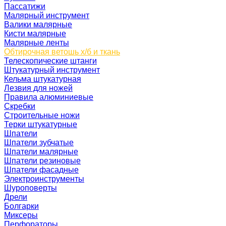
Пассатижи
Малярный инструмент
Валики малярные
Кисти малярные
Малярные ленты
Обтирочная ветошь х/б и ткань
Телескопические штанги
Штукатурный инструмент
Кельма штукатурная
Лезвия для ножей
Правила алюминиевые
Скребки
Строительные ножи
Терки штукатурные
Шпатели
Шпатели зубчатые
Шпатели малярные
Шпатели резиновые
Шпатели фасадные
Электроинструменты
Шуроповерты
Дрели
Болгарки
Миксеры
Перфораторы