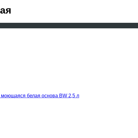
ная
я моющаяся белая основа BW 2,5 л