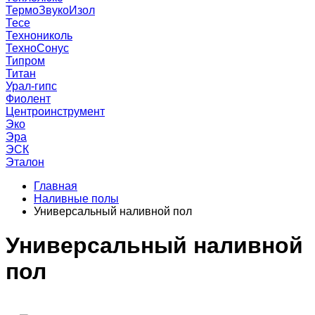
ТермоЗвукоИзол
Тесе
Технониколь
ТехноСонус
Типром
Титан
Урал-гипс
Фиолент
Центроинструмент
Эко
Эра
ЭСК
Эталон
Главная
Наливные полы
Универсальный наливной пол
Универсальный наливной
пол