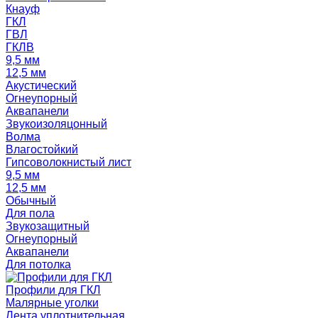
Кнауф
ГКЛ
ГВЛ
ГКЛВ
9,5 мм
12,5 мм
Акустический
Огнеупорный
Аквапанели
Звукоизоляцонный
Волма
Влагостойкий
Гипсоволокнистый лист
9,5 мм
12,5 мм
Обычный
Для пола
Звукозащитный
Огнеупорный
Аквапанели
Для потолка
Профили для ГКЛ
Малярные уголки
Лента уплотнительная