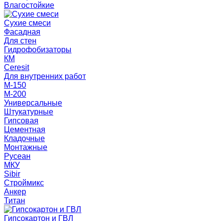
Влагостойкие
Сухие смеси
Фасадная
Для стен
Гидрофобизаторы
КМ
Ceresit
Для внутренних работ
М-150
М-200
Универсальные
Штукатурные
Гипсовая
Цементная
Кладочные
Монтажные
Русеан
МКУ
Sibir
Строймикс
Анкер
Титан
Гипсокартон и ГВЛ