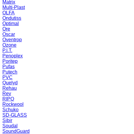
Matrix
Multi-Plast
OLFA
Ondutiss
Optimal
Ore
Oscar
Oventrop
Ozone
P.I.T.
Penoplex
Poritep
Pufas
Putech
PVC
Quelyd
Rehau
Rev
RIPO
Rockwool
Schuko
SD-GLASS
Sibir
Soudal
SoundGuard