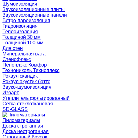
Шумоизоляция
Звукоизоляционные плиты
Звукоизоляционные панели
Ветро-пароизоляция
Гидроизоляция
Теплоизоляция
Толщиной 30 мм
Толщиной 100 мм
Для стен
Минеральная вата
Стенофлекс
Пеноплэкс Комфорт
Технониколь Техноплекс
Роквул скандик
Роквул акустик баттс
Звуко-шумоизоляция
Изоарт
Утеплитель фольгированный
Сетка стеклотканевая
SD-GLASS
Пиломатериалы
Доска строганная
Доска нестроганная
Строганный брусок