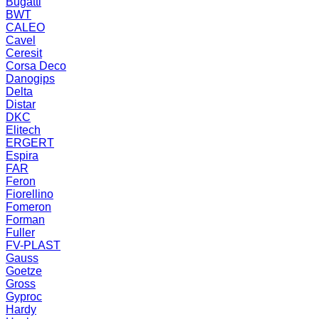
Bugatti
BWT
CALEO
Cavel
Ceresit
Corsa Deco
Danogips
Delta
Distar
DKC
Elitech
ERGERT
Espira
FAR
Feron
Fiorellino
Fomeron
Forman
Fuller
FV-PLAST
Gauss
Goetze
Gross
Gyproc
Hardy