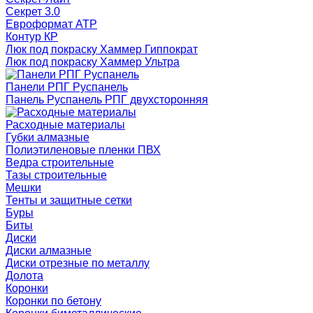
Секрет 3.0
Евроформат АТР
Контур КР
Люк под покраску Хаммер Гиппократ
Люк под покраску Хаммер Ультра
Панели РПГ Руспанель
Панель Руспанель РПГ двухсторонняя
Расходные материалы
Губки алмазные
Полиэтиленовые пленки ПВХ
Ведра строительные
Тазы строительные
Мешки
Тенты и защитные сетки
Буры
Биты
Диски
Диски алмазные
Диски отрезные по металлу
Долота
Коронки
Коронки по бетону