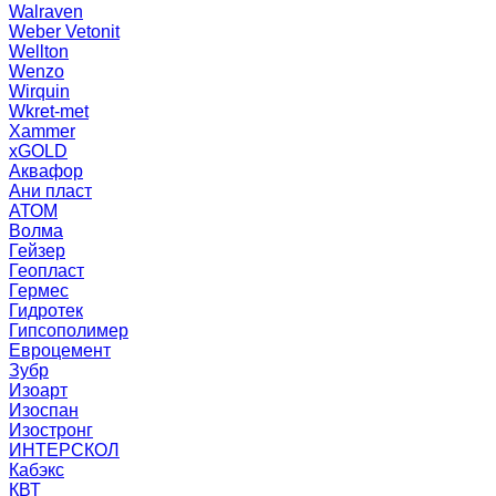
Walraven
Weber Vetonit
Wellton
Wenzo
Wirquin
Wkret-met
Xammer
xGOLD
Аквафор
Ани пласт
АТОМ
Волма
Гейзер
Геопласт
Гермес
Гидротек
Гипсополимер
Евроцемент
Зубр
Изоарт
Изоспан
Изостронг
ИНТЕРСКОЛ
Кабэкс
КВТ