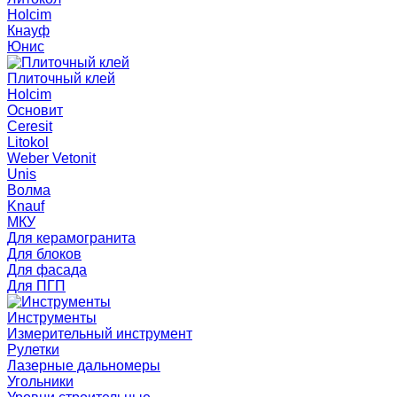
Holcim
Кнауф
Юнис
Плиточный клей
Holcim
Основит
Ceresit
Litokol
Weber Vetonit
Unis
Волма
Knauf
МКУ
Для керамогранита
Для блоков
Для фасада
Для ПГП
Инструменты
Измерительный инструмент
Рулетки
Лазерные дальномеры
Угольники