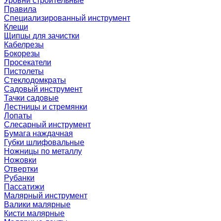
Уровни строительные
Правила
Специализированный инструмент
Клещи
Щипцы для зачистки
Кабелрезы
Бокорезы
Просекатели
Пистолеты
Стеклодомкраты
Садовый инструмент
Тачки садовые
Лестницы и стремянки
Лопаты
Слесарный инструмент
Бумага наждачная
Губки шлифовальные
Ножницы по металлу
Ножовки
Отвертки
Рубанки
Пассатижи
Малярный инструмент
Валики малярные
Кисти малярные