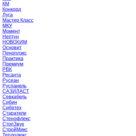
КМ
Конкорд
Луга
Мастер Класс
МКУ
Момент
Нептун
НОВОХИМ
Основит
Пеноплэкс
Практика
Премиум
РВК
Ресанта
Русеан
Руспанель
САЗИЛАСТ
Севкабель
Сибин
Сибртех
Старатели
Стенофлекс
СтопЗвук
СтройМикс
Теплолюкс