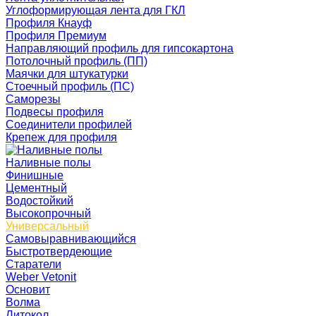
Углоформирующая лента для ГКЛ
Профиля Кнауф
Профиля Премиум
Направляющий профиль для гипсокартона
Потолочный профиль (ПП)
Маячки для штукатурки
Стоечный профиль (ПС)
Саморезы
Подвесы профиля
Соединители профилей
Крепеж для профиля
Наливные полы
Финишные
Цементный
Водостойкий
Высокопрочный
Универсальный
Самовыравнивающийся
Быстротвердеющие
Старатели
Weber Vetonit
Основит
Волма
Литокол