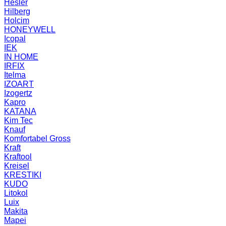
Hesler
Hilberg
Holcim
HONEYWELL
Icopal
IEK
IN HOME
IRFIX
Itelma
IZOART
Izogertz
Kapro
KATANA
Kim Tec
Knauf
Komfortabel Gross
Kraft
Kraftool
Kreisel
KRESTIKI
KUDO
Litokol
Luix
Makita
Mapei