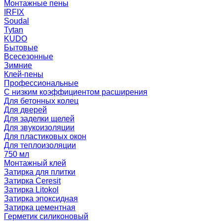
Монтажные пены
IRFIX
Soudal
Tytan
KUDO
Бытовые
Всесезонные
Зимние
Клей-пены
Профессиональные
С низким коэффициентом расширения
Для бетонных колец
Для дверей
Для заделки щелей
Для звукоизоляции
Для пластиковых окон
Для теплоизоляции
750 мл
Монтажный клей
Затирка для плитки
Затирка Ceresit
Затирка Litokol
Затирка эпоксидная
Затирка цементная
Герметик силиконовый