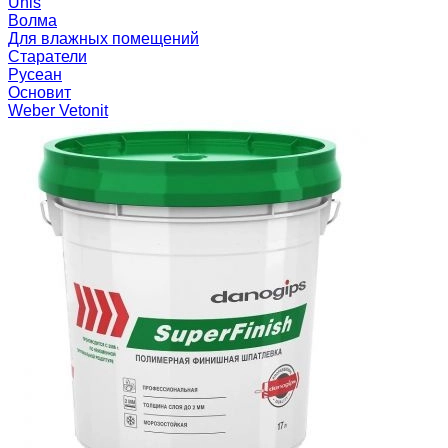
Unis
Волма
Для влажных помещений
Старатели
Русеан
Основит
Weber Vetonit