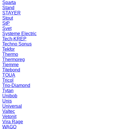
Sparta
Stand
STAYER
Stout
StP
Svet
Systeme Electric
Tech-KREP
Techno Sonus
Tekfor
Thermo
Thermoreg
Tiemme
Titebond
TOUA
Tricol
Trio-Diamond
Tytan
Unibob
Unis
Universal
Valtec
Vetonit
Vira Rage
WAGO