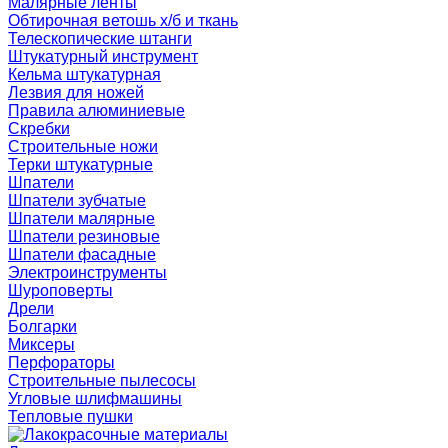
Малярные ленты
Обтирочная ветошь х/б и ткань
Телескопические штанги
Штукатурный инструмент
Кельма штукатурная
Лезвия для ножей
Правила алюминиевые
Скребки
Строительные ножи
Терки штукатурные
Шпатели
Шпатели зубчатые
Шпатели малярные
Шпатели резиновые
Шпатели фасадные
Электроинструменты
Шуроповерты
Дрели
Болгарки
Миксеры
Перфораторы
Строительные пылесосы
Угловые шлифмашины
Тепловые пушки