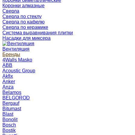
Коронки биметаллические
Коронки алмазные
Сверла
Сверла по стеклу
Сверла по кафелю
Сверла по керамике
Система выравнивания плитки
Насадки для миксера
Вентиляция
Бренды
4Walls Masko
ABB
Acoustic Group
Akfix
Anker
Anza
Belamos
BELGOROD
Bergauf
Bitumast
Blast
Bonolit
Bosch
Bostik