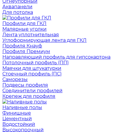
Огнеупорный
Аквапанели
Для потолка
Профили для ГКЛ
Малярные уголки
Лента уплотнительная
Углоформирующая лента для ГКЛ
Профиля Кнауф
Профиля Премиум
Направляющий профиль для гипсокартона
Потолочный профиль (ПП)
Маячки для штукатурки
Стоечный профиль (ПС)
Саморезы
Подвесы профиля
Соединители профилей
Крепеж для профиля
Наливные полы
Финишные
Цементный
Водостойкий
Высокопрочный