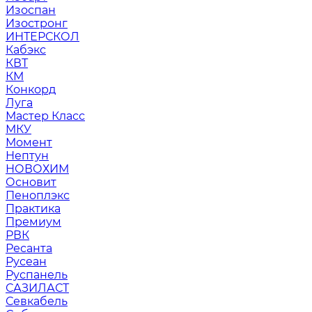
Изоспан
Изостронг
ИНТЕРСКОЛ
Кабэкс
КВТ
КМ
Конкорд
Луга
Мастер Класс
МКУ
Момент
Нептун
НОВОХИМ
Основит
Пеноплэкс
Практика
Премиум
РВК
Ресанта
Русеан
Руспанель
САЗИЛАСТ
Севкабель