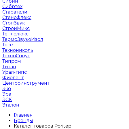
Сибин
Сибртех
Старатели
Стенофлекс
СтопЗвук
СтройМикс
Теплолюкс
ТермоЗвукоИзол
Тесе
Технониколь
ТехноСонус
Типром
Титан
Урал-гипс
Фиолент
Центроинструмент
Эко
Эра
ЭСК
Эталон
Главная
Бренды
Каталог товаров Poritep