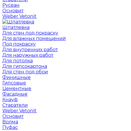
Русеан
Основит
Weber Vetonit
Шпатлевка
Для стен под покраску
Для влажных помещений
Под покраску
Для внутренних работ
Для наружных работ
Для потолка
Для гипсокартона
Для стен под обои
Финишные
Гипсовые
Цементные
Фасадные
Кнауф
Старатели
Weber Vetonit
Основит
Волма
Пуфас