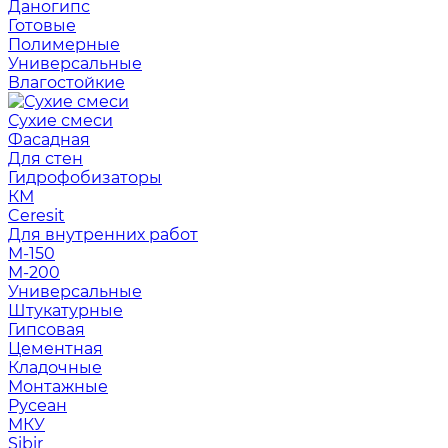
Даногипс
Готовые
Полимерные
Универсальные
Влагостойкие
Сухие смеси
Фасадная
Для стен
Гидрофобизаторы
КМ
Ceresit
Для внутренних работ
М-150
М-200
Универсальные
Штукатурные
Гипсовая
Цементная
Кладочные
Монтажные
Русеан
МКУ
Sibir