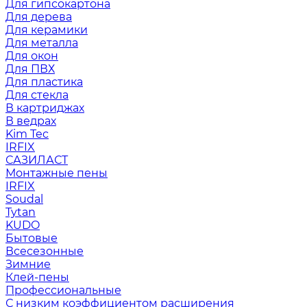
Для гипсокартона
Для дерева
Для керамики
Для металла
Для окон
Для ПВХ
Для пластика
Для стекла
В картриджах
В ведрах
Kim Tec
IRFIX
САЗИЛАСТ
Монтажные пены
IRFIX
Soudal
Tytan
KUDO
Бытовые
Всесезонные
Зимние
Клей-пены
Профессиональные
С низким коэффициентом расширения