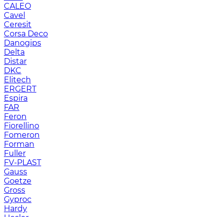
CALEO
Cavel
Ceresit
Corsa Deco
Danogips
Delta
Distar
DKC
Elitech
ERGERT
Espira
FAR
Feron
Fiorellino
Fomeron
Forman
Fuller
FV-PLAST
Gauss
Goetze
Gross
Gyproc
Hardy