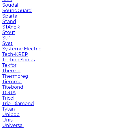
Soudal
SoundGuard
Sparta
Stand
STAYER
Stout
StP
Svet
Systeme Electric
Tech-KREP
Techno Sonus
Tekfor
Thermo
Thermoreg
Tiemme
Titebond
TOUA
Tricol
Trio-Diamond
Tytan
Unibob
Unis
Universal