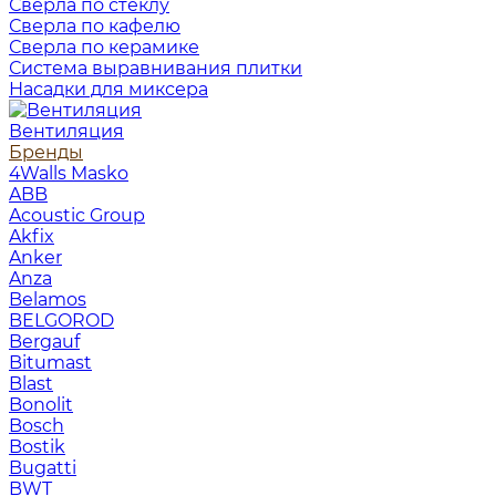
Сверла по стеклу
Сверла по кафелю
Сверла по керамике
Система выравнивания плитки
Насадки для миксера
Вентиляция
Бренды
4Walls Masko
ABB
Acoustic Group
Akfix
Anker
Anza
Belamos
BELGOROD
Bergauf
Bitumast
Blast
Bonolit
Bosch
Bostik
Bugatti
BWT