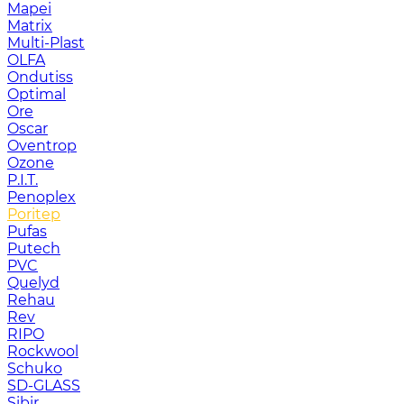
Mapei
Matrix
Multi-Plast
OLFA
Ondutiss
Optimal
Ore
Oscar
Oventrop
Ozone
P.I.T.
Penoplex
Poritep
Pufas
Putech
PVC
Quelyd
Rehau
Rev
RIPO
Rockwool
Schuko
SD-GLASS
Sibir