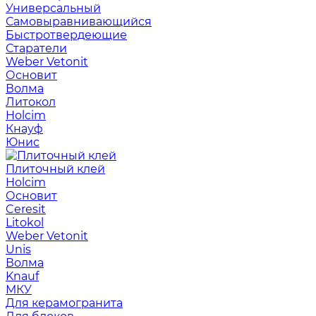
Универсальный
Самовыравнивающийся
Быстротвердеющие
Старатели
Weber Vetonit
Основит
Волма
Литокол
Holcim
Кнауф
Юнис
Плиточный клей
Holcim
Основит
Ceresit
Litokol
Weber Vetonit
Unis
Волма
Knauf
МКУ
Для керамогранита