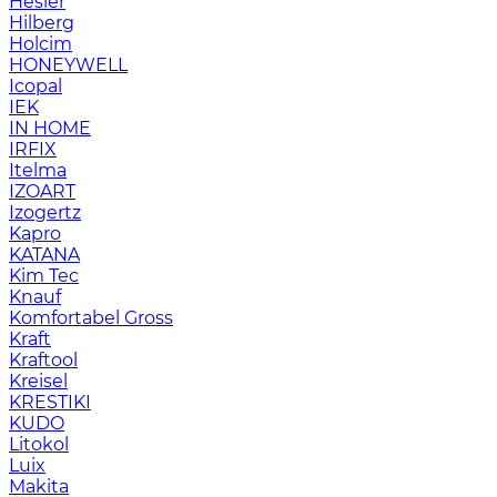
Hesler
Hilberg
Holcim
HONEYWELL
Icopal
IEK
IN HOME
IRFIX
Itelma
IZOART
Izogertz
Kapro
KATANA
Kim Tec
Knauf
Komfortabel Gross
Kraft
Kraftool
Kreisel
KRESTIKI
KUDO
Litokol
Luix
Makita