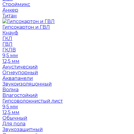
Строймикс
Анкер
Титан
Гипсокартон и ГВЛ
Кнауф
ГКЛ
ГВЛ
ГКЛВ
9,5 мм
12,5 мм
Акустический
Огнеупорный
Аквапанели
Звукоизоляцонный
Волма
Влагостойкий
Гипсоволокнистый лист
9,5 мм
12,5 мм
Обычный
Для пола
Звукозащитный