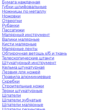
Бумага наждачная
Губки шлифовальные
Ножницы по металлу
Ножовки
Отвертки
Рубанки
Пассатижи
Малярный инструмент
Валики малярные
Кисти малярные
Малярные ленты
Обтирочная ветошь х/б и ткань
Телескопические штанги
Штукатурный инструмент
Кельма штукатурная
Лезвия для ножей
Правила алюминиевые
Скребки
Строительные ножи
Терки штукатурные
Шпатели
Шпатели зубчатые
Шпатели малярные
Шпатели резиновые