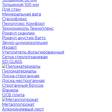
Толщиной 100 мм
Для стен
Минеральная вата
Стенофлекс
Пеноплэкс Комфорт
Технониколь Техноплекс
Роквул скандик
Роквул акустик баттс
Звуко-шумоизоляция
Изоарт
Утеплитель фольгированный
Сетка стеклотканевая
SD-GLASS
Пиломатериалы
Доска строганная
Доска нестроганная
Строганный брусок
Фанера
ОСБ плита
Металлопрокат
Алюминиевый лист