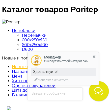
Каталог товаров Poritep
Пеноблоки
Перемычки
600х250х150
600х250х100
D600
Менеджер
Новые и популярные
Эксперт по стройматериалам
Новые и популярные
Здравствуйте!
Название
Цена
Менеджер
печатает...
Хиты продаж
Оценка покупателей
Дата добавления
Введите сообщение
В наличии