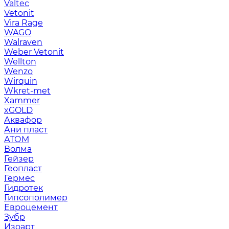
Valtec
Vetonit
Vira Rage
WAGO
Walraven
Weber Vetonit
Wellton
Wenzo
Wirquin
Wkret-met
Xammer
xGOLD
Аквафор
Ани пласт
АТОМ
Волма
Гейзер
Геопласт
Гермес
Гидротек
Гипсополимер
Евроцемент
Зубр
Изоарт