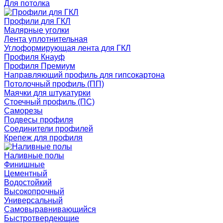
Для потолка
Профили для ГКЛ
Малярные уголки
Лента уплотнительная
Углоформирующая лента для ГКЛ
Профиля Кнауф
Профиля Премиум
Направляющий профиль для гипсокартона
Потолочный профиль (ПП)
Маячки для штукатурки
Стоечный профиль (ПС)
Саморезы
Подвесы профиля
Соединители профилей
Крепеж для профиля
Наливные полы
Финишные
Цементный
Водостойкий
Высокопрочный
Универсальный
Самовыравнивающийся
Быстротвердеющие