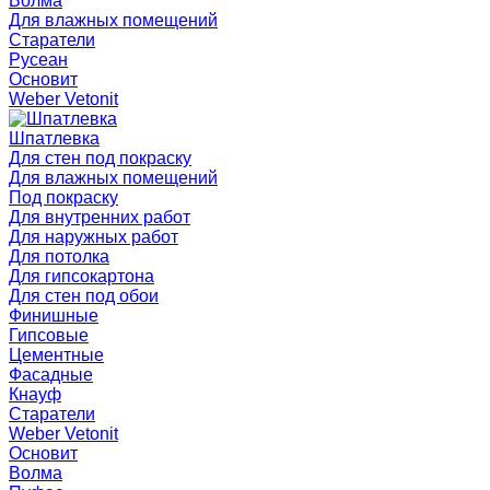
Волма
Для влажных помещений
Старатели
Русеан
Основит
Weber Vetonit
Шпатлевка
Для стен под покраску
Для влажных помещений
Под покраску
Для внутренних работ
Для наружных работ
Для потолка
Для гипсокартона
Для стен под обои
Финишные
Гипсовые
Цементные
Фасадные
Кнауф
Старатели
Weber Vetonit
Основит
Волма