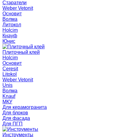
Старатели
Weber Vetonit
Основит
Волма
Литокол
Holcim
Кнауф
Юнис
Плиточный клей
Holcim
Основит
Ceresit
Litokol
Weber Vetonit
Unis
Волма
Knauf
МКУ
Для керамогранита
Для блоков
Для фасада
Для ПГП
Инструменты