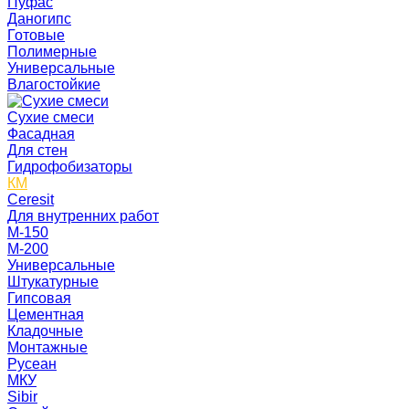
Пуфас
Даногипс
Готовые
Полимерные
Универсальные
Влагостойкие
Сухие смеси
Фасадная
Для стен
Гидрофобизаторы
КМ
Ceresit
Для внутренних работ
М-150
М-200
Универсальные
Штукатурные
Гипсовая
Цементная
Кладочные
Монтажные
Русеан
МКУ
Sibir