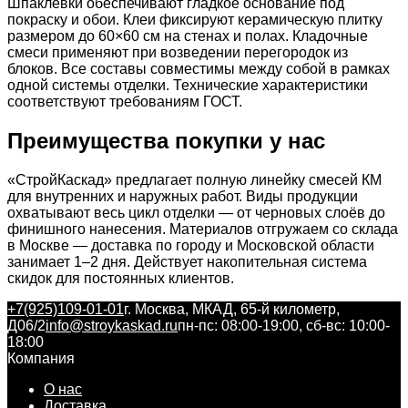
Шпаклёвки обеспечивают гладкое основание под
покраску и обои. Клеи фиксируют керамическую плитку
размером до 60×60 см на стенах и полах. Кладочные
смеси применяют при возведении перегородок из
блоков. Все составы совместимы между собой в рамках
одной системы отделки. Технические характеристики
соответствуют требованиям ГОСТ.
Преимущества покупки у нас
«СтройКаскад» предлагает полную линейку смесей КМ
для внутренних и наружных работ. Виды продукции
охватывают весь цикл отделки — от черновых слоёв до
финишного нанесения. Материалов отгружаем со склада
в Москве — доставка по городу и Московской области
занимает 1–2 дня. Действует накопительная система
скидок для постоянных клиентов.
+7(925)109-01-01
г. Москва, МКАД, 65-й километр,
Д06/2
info@stroykaskad.ru
пн-пс: 08:00-19:00, сб-вс: 10:00-
18:00
Компания
О нас
Доставка