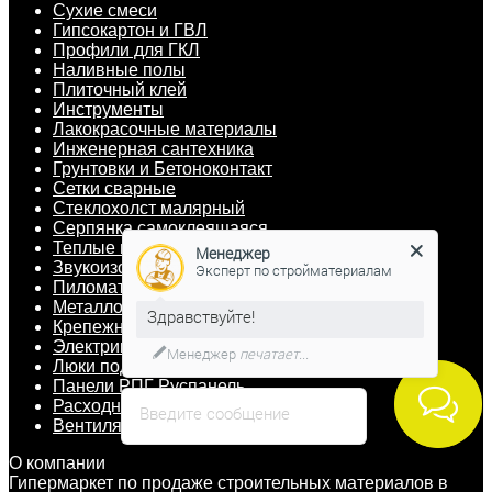
Сухие смеси
Гипсокартон и ГВЛ
Профили для ГКЛ
Наливные полы
Плиточный клей
Инструменты
Лакокрасочные материалы
Инженерная сантехника
Грунтовки и Бетоноконтакт
Сетки сварные
Cтеклохолст малярный
Серпянка самоклеящаяся
Теплые полы
Менеджер
Звукоизоляция
Эксперт по стройматериалам
Пиломатериалы
Металлопрокат
Здравствуйте!
Крепежные изделия
Электрика
Менеджер
печатает...
Люки под плитку
Панели РПГ Руспанель
Расходные материалы
Введите сообщение
Вентиляция
О компании
Гипермаркет по продаже строительных материалов в