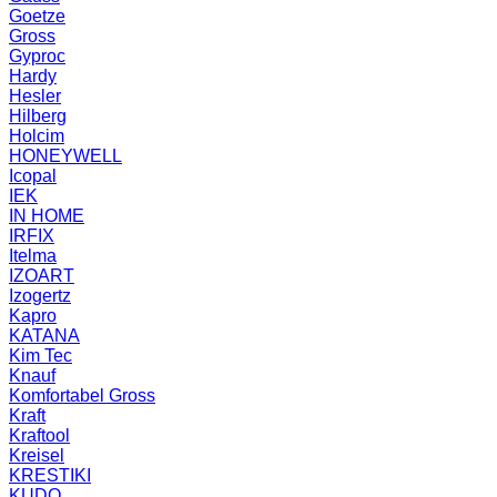
Goetze
Gross
Gyproc
Hardy
Hesler
Hilberg
Holcim
HONEYWELL
Icopal
IEK
IN HOME
IRFIX
Itelma
IZOART
Izogertz
Kapro
KATANA
Kim Tec
Knauf
Komfortabel Gross
Kraft
Kraftool
Kreisel
KRESTIKI
KUDO