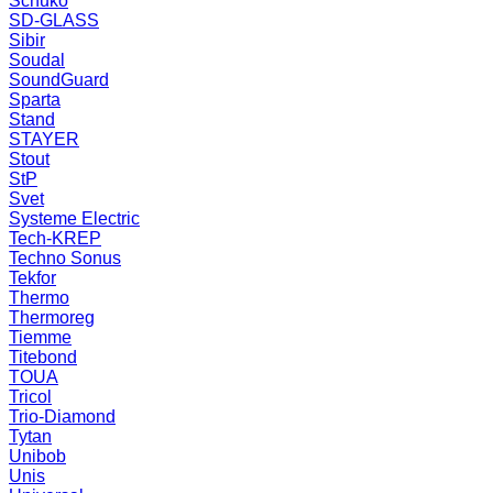
Schuko
SD-GLASS
Sibir
Soudal
SoundGuard
Sparta
Stand
STAYER
Stout
StP
Svet
Systeme Electric
Tech-KREP
Techno Sonus
Tekfor
Thermo
Thermoreg
Tiemme
Titebond
TOUA
Tricol
Trio-Diamond
Tytan
Unibob
Unis