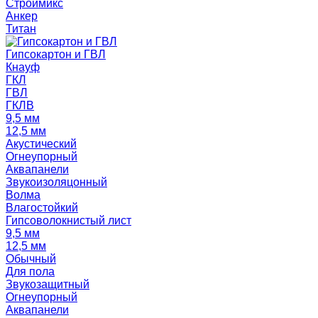
Строймикс
Анкер
Титан
Гипсокартон и ГВЛ
Кнауф
ГКЛ
ГВЛ
ГКЛВ
9,5 мм
12,5 мм
Акустический
Огнеупорный
Аквапанели
Звукоизоляцонный
Волма
Влагостойкий
Гипсоволокнистый лист
9,5 мм
12,5 мм
Обычный
Для пола
Звукозащитный
Огнеупорный
Аквапанели