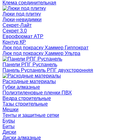
Клема соединительная
Люки под плитку
Люки-невидимки
Секрет-Лайт
Секрет 3.0
Евроформат АТР
Контур КР
Люк под покраску Хаммер Гиппократ
Люк под покраску Хаммер Ультра
Панели РПГ Руспанель
Панель Руспанель РПГ двухсторонняя
Расходные материалы
Губки алмазные
Полиэтиленовые пленки ПВХ
Ведра строительные
Тазы строительные
Мешки
Тенты и защитные сетки
Буры
Биты
Диски
Диски алмазные