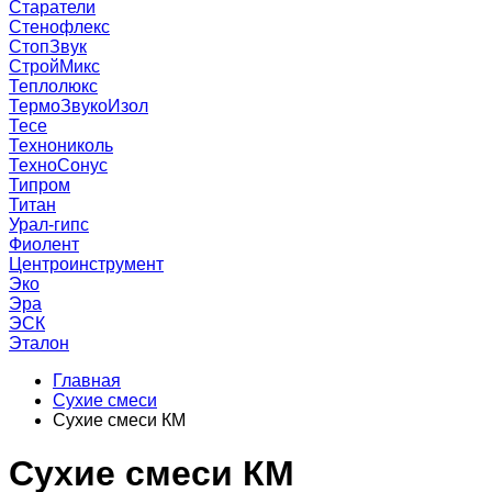
Старатели
Стенофлекс
СтопЗвук
СтройМикс
Теплолюкс
ТермоЗвукоИзол
Тесе
Технониколь
ТехноСонус
Типром
Титан
Урал-гипс
Фиолент
Центроинструмент
Эко
Эра
ЭСК
Эталон
Главная
Сухие смеси
Сухие смеси КМ
Сухие смеси КМ