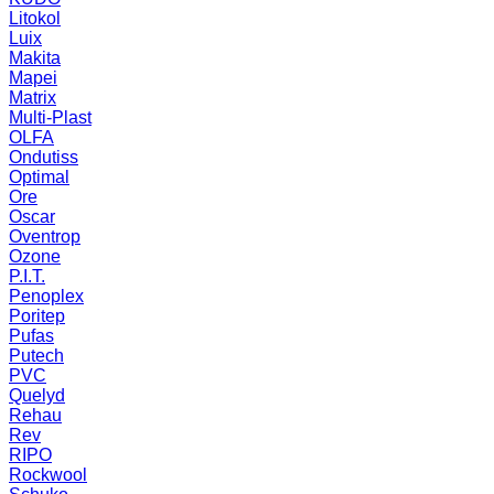
Litokol
Luix
Makita
Mapei
Matrix
Multi-Plast
OLFA
Ondutiss
Optimal
Ore
Oscar
Oventrop
Ozone
P.I.T.
Penoplex
Poritep
Pufas
Putech
PVC
Quelyd
Rehau
Rev
RIPO
Rockwool