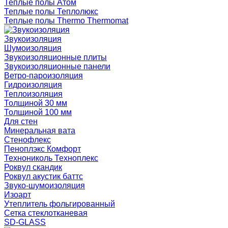
Теплые полы Атом
Теплые полы Теплолюкс
Теплые полы Thermo Thermomat
Звукоизоляция
Шумоизоляция
Звукоизоляционные плиты
Звукоизоляционные панели
Ветро-пароизоляция
Гидроизоляция
Теплоизоляция
Толщиной 30 мм
Толщиной 100 мм
Для стен
Минеральная вата
Стенофлекс
Пеноплэкс Комфорт
Технониколь Техноплекс
Роквул скандик
Роквул акустик баттс
Звуко-шумоизоляция
Изоарт
Утеплитель фольгированный
Сетка стеклотканевая
SD-GLASS