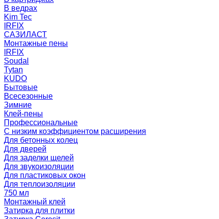
В ведрах
Kim Tec
IRFIX
САЗИЛАСТ
Монтажные пены
IRFIX
Soudal
Tytan
KUDO
Бытовые
Всесезонные
Зимние
Клей-пены
Профессиональные
С низким коэффициентом расширения
Для бетонных колец
Для дверей
Для заделки щелей
Для звукоизоляции
Для пластиковых окон
Для теплоизоляции
750 мл
Монтажный клей
Затирка для плитки