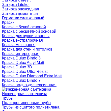
Затирка Ceresit
Затирка Litokol
Затирка эпоксидная
Затирка цементная
Герметик силиконовый
Краски
Краска с белой основой
Краска с бесцветной основой
Краска для кухни и ванны
Краска экстрапрочная
Краска моющаяся
Краска для стен и потолков
Краска интерьерная
Краска Dulux Bindo 3
Краска Dulux Acryl Matt
Краска Dulux 3D
Краска Dulux Ultra Resist
Краска Dulux Diamond Extra Matt
Краска Dulux Bindo 7
Краска водно-дисперсионная
Инженерная сантехника
Трубы
Полипропиленовые трубы
Трубы из сшитого полиэтилена