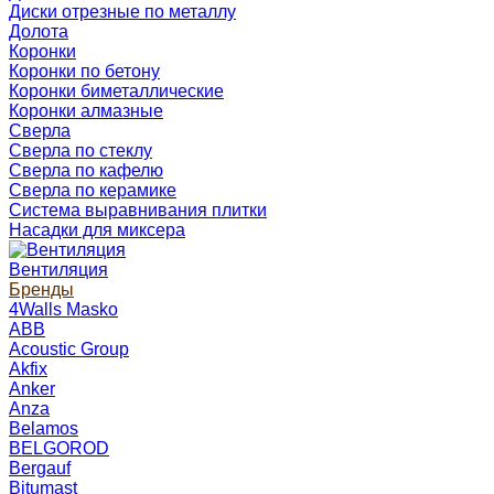
Диски отрезные по металлу
Долота
Коронки
Коронки по бетону
Коронки биметаллические
Коронки алмазные
Сверла
Сверла по стеклу
Сверла по кафелю
Сверла по керамике
Система выравнивания плитки
Насадки для миксера
Вентиляция
Бренды
4Walls Masko
ABB
Acoustic Group
Akfix
Anker
Anza
Belamos
BELGOROD
Bergauf
Bitumast