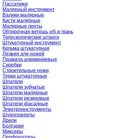
Пассатижи
Малярный инструмент
Валики малярные
Кисти малярные
Малярные ленты
Обтирочная ветошь х/б и ткань
Телескопические штанги
Штукатурный инструмент
Кельма штукатурная
Лезвия для ножей
Правила алюминиевые
Скребки
Строительные ножи
Терки штукатурные
Шпатели
Шпатели зубчатые
Шпатели малярные
Шпатели резиновые
Шпатели фасадные
Электроинструменты
Шуроповерты
Дрели
Болгарки
Миксеры
Перфораторы