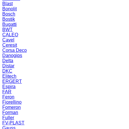
Blast
Bonolit
Bosch
Bostik
Bugatti
BWT
CALEO
Cavel
Ceresit
Corsa Deco
Danogips
Delta
Distar
DKC
Elitech
ERGERT
Espira
FAR
Feron
Fiorellino
Fomeron
Forman
Fuller
FV-PLAST
Gauss