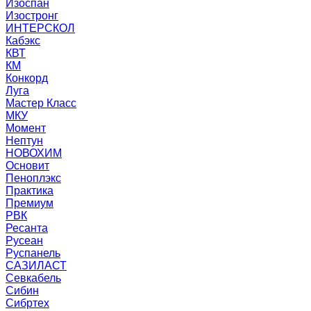
Изоспан
Изостронг
ИНТЕРСКОЛ
Кабэкс
КВТ
КМ
Конкорд
Луга
Мастер Класс
МКУ
Момент
Нептун
НОВОХИМ
Основит
Пеноплэкс
Практика
Премиум
РВК
Ресанта
Русеан
Руспанель
САЗИЛАСТ
Севкабель
Сибин
Сибртех