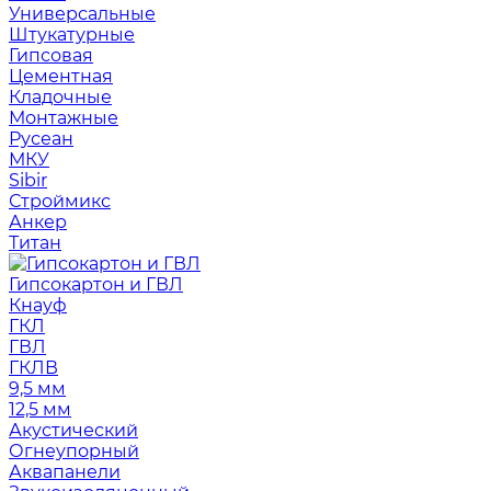
Универсальные
Штукатурные
Гипсовая
Цементная
Кладочные
Монтажные
Русеан
МКУ
Sibir
Строймикс
Анкер
Титан
Гипсокартон и ГВЛ
Кнауф
ГКЛ
ГВЛ
ГКЛВ
9,5 мм
12,5 мм
Акустический
Огнеупорный
Аквапанели