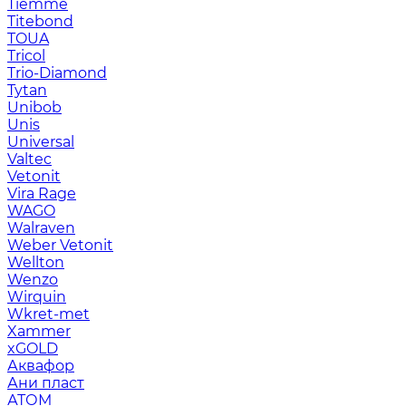
Tiemme
Titebond
TOUA
Tricol
Trio-Diamond
Tytan
Unibob
Unis
Universal
Valtec
Vetonit
Vira Rage
WAGO
Walraven
Weber Vetonit
Wellton
Wenzo
Wirquin
Wkret-met
Xammer
xGOLD
Аквафор
Ани пласт
АТОМ