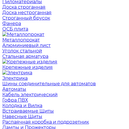
Пиломатериалы
Доска строганная
Доска нестроганная
Строганный брусок
Фанера
ОСБ плита
Металлопрокат
Алюминиевый лист
Уголок стальной
Стальная арматура
Крепежные изделия
Электрика
Шины соединительные для автоматов
Автоматы
Кабель электрический
Гофра ПВХ
Колодка и Вилка
Встраиваемые Щиты
Навесные Щиты
Распаячная коробка и подрозетник
Лампы и Прожекторы