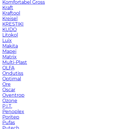
Komfortabel Gross
Kraft
Kraftool
Kreisel
KRESTIKI
KUDO
Litokol
Luix
Makita
Mapei
Matrix
Multi-Plast
OLFA
Ondutiss
Optimal
Ore
Oscar
Oventrop
Ozone
P.I.T.
Penoplex
Poritep
Pufas
Putech