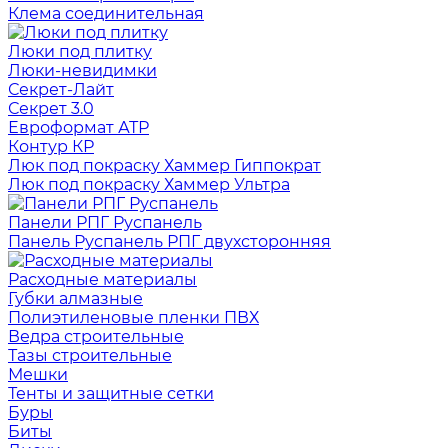
Клема соединительная
Люки под плитку
Люки-невидимки
Секрет-Лайт
Секрет 3.0
Евроформат АТР
Контур КР
Люк под покраску Хаммер Гиппократ
Люк под покраску Хаммер Ультра
Панели РПГ Руспанель
Панель Руспанель РПГ двухсторонняя
Расходные материалы
Губки алмазные
Полиэтиленовые пленки ПВХ
Ведра строительные
Тазы строительные
Мешки
Тенты и защитные сетки
Буры
Биты