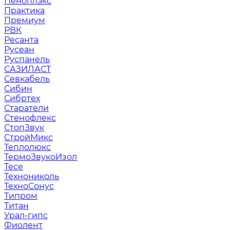
Пеноплэкс
Практика
Премиум
РВК
Ресанта
Русеан
Руспанель
САЗИЛАСТ
Севкабель
Сибин
Сибртех
Старатели
Стенофлекс
СтопЗвук
СтройМикс
Теплолюкс
ТермоЗвукоИзол
Тесе
Технониколь
ТехноСонус
Типром
Титан
Урал-гипс
Фиолент