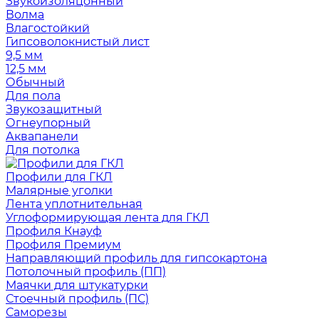
Звукоизоляцонный
Волма
Влагостойкий
Гипсоволокнистый лист
9,5 мм
12,5 мм
Обычный
Для пола
Звукозащитный
Огнеупорный
Аквапанели
Для потолка
Профили для ГКЛ
Малярные уголки
Лента уплотнительная
Углоформирующая лента для ГКЛ
Профиля Кнауф
Профиля Премиум
Направляющий профиль для гипсокартона
Потолочный профиль (ПП)
Маячки для штукатурки
Стоечный профиль (ПС)
Саморезы