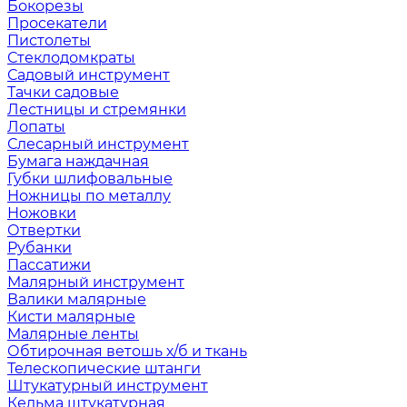
Бокорезы
Просекатели
Пистолеты
Стеклодомкраты
Садовый инструмент
Тачки садовые
Лестницы и стремянки
Лопаты
Слесарный инструмент
Бумага наждачная
Губки шлифовальные
Ножницы по металлу
Ножовки
Отвертки
Рубанки
Пассатижи
Малярный инструмент
Валики малярные
Кисти малярные
Малярные ленты
Обтирочная ветошь х/б и ткань
Телескопические штанги
Штукатурный инструмент
Кельма штукатурная