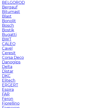
BELGOROD
Bergauf
Bitumast
Blast
Bonolit
Bosch
Bostik
Bugatti
BWT
CALEO
Cavel
Ceresit
Corsa Deco
Danogips
Delta
Distar
DKC
Elitech
ERGERT
Espira
FAR
Feron
Fiorellino
Fomeron