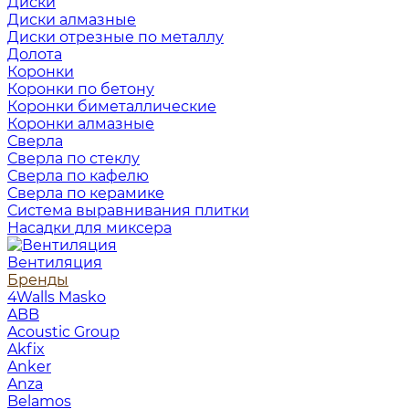
Диски
Диски алмазные
Диски отрезные по металлу
Долота
Коронки
Коронки по бетону
Коронки биметаллические
Коронки алмазные
Сверла
Сверла по стеклу
Сверла по кафелю
Сверла по керамике
Система выравнивания плитки
Насадки для миксера
Вентиляция
Бренды
4Walls Masko
ABB
Acoustic Group
Akfix
Anker
Anza
Belamos