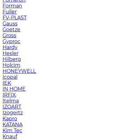
Forman
Fuller
FV-PLAST
Gauss
Goetze
Gross
Gyproc
Hardy
Hesler
Hilberg
Holcim
HONEYWELL
Icopal
IEK
IN HOME
IRFIX
Itelma
IZOART
Izogertz
Kapro
KATANA
Kim Tec
Knauf