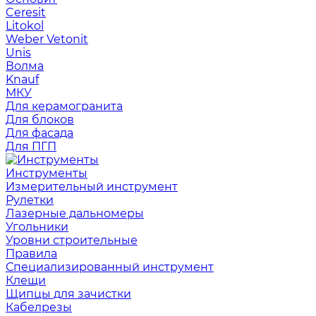
Ceresit
Litokol
Weber Vetonit
Unis
Волма
Knauf
МКУ
Для керамогранита
Для блоков
Для фасада
Для ПГП
Инструменты
Измерительный инструмент
Рулетки
Лазерные дальномеры
Угольники
Уровни строительные
Правила
Специализированный инструмент
Клещи
Щипцы для зачистки
Кабелрезы