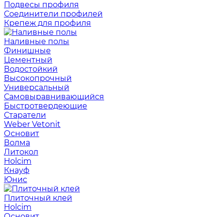
Подвесы профиля
Соединители профилей
Крепеж для профиля
Наливные полы
Финишные
Цементный
Водостойкий
Высокопрочный
Универсальный
Самовыравнивающийся
Быстротвердеющие
Старатели
Weber Vetonit
Основит
Волма
Литокол
Holcim
Кнауф
Юнис
Плиточный клей
Holcim
Основит