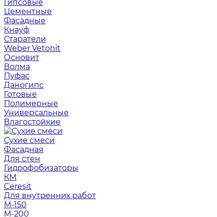
Гипсовые
Цементные
Фасадные
Кнауф
Старатели
Weber Vetonit
Основит
Волма
Пуфас
Даногипс
Готовые
Полимерные
Универсальные
Влагостойкие
Сухие смеси
Фасадная
Для стен
Гидрофобизаторы
КМ
Ceresit
Для внутренних работ
М-150
М-200