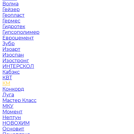
Волма
Гейзер
Геопласт
Гермес
Гидротек
Гипсополимер
Евроцемент
Зубр
Изоарт
Изоспан
Изостронг
ИНТЕРСКОЛ
Кабэкс
КВТ
КМ
Конкорд
Луга
Мастер Класс
МКУ
Момент
Нептун
НОВОХИМ
Основит