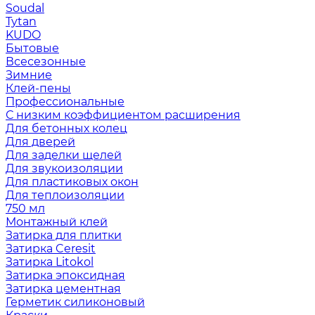
Soudal
Tytan
KUDO
Бытовые
Всесезонные
Зимние
Клей-пены
Профессиональные
С низким коэффициентом расширения
Для бетонных колец
Для дверей
Для заделки щелей
Для звукоизоляции
Для пластиковых окон
Для теплоизоляции
750 мл
Монтажный клей
Затирка для плитки
Затирка Ceresit
Затирка Litokol
Затирка эпоксидная
Затирка цементная
Герметик силиконовый