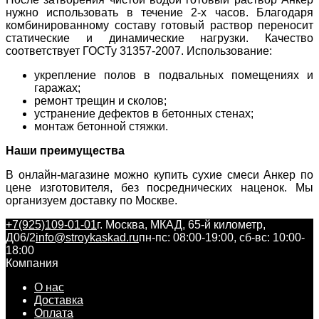
нужно использовать в течение 2-х часов. Благодаря
комбинированному составу готовый раствор переносит
статические и динамические нагрузки. Качество
соответствует ГОСТу 31357-2007. Использование:
укрепление полов в подвальных помещениях и
гаражах;
ремонт трещин и сколов;
устранение дефектов в бетонных стенах;
монтаж бетонной стяжки.
Наши преимущества
В онлайн-магазине можно купить сухие смеси Анкер по
цене изготовителя, без посреднических наценок. Мы
организуем доставку по Москве.
+7(925)109-01-01
г. Москва, МКАД, 65-й километр,
Д06/2
info@stroykaskad.ru
пн-пс: 08:00-19:00, сб-вс: 10:00-
18:00
Компания
О нас
Доставка
Оплата