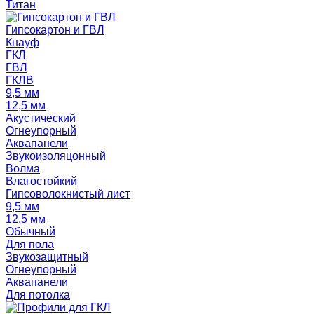
Титан
Гипсокартон и ГВЛ
Кнауф
ГКЛ
ГВЛ
ГКЛВ
9,5 мм
12,5 мм
Акустический
Огнеупорный
Аквапанели
Звукоизоляцонный
Волма
Влагостойкий
Гипсоволокнистый лист
9,5 мм
12,5 мм
Обычный
Для пола
Звукозащитный
Огнеупорный
Аквапанели
Для потолка