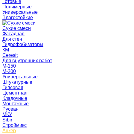
Готовые
Полимерные
Универсальные
Влагостойкие
Сухие смеси
Фасадная
Для стен
Гидрофобизаторы
КМ
Ceresit
Для внутренних работ
М-150
М-200
Универсальные
Штукатурные
Гипсовая
Цементная
Кладочные
Монтажные
Русеан
МКУ
Sibir
Строймикс
Анкер