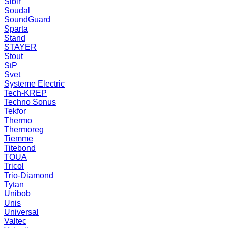
Sibir
Soudal
SoundGuard
Sparta
Stand
STAYER
Stout
StP
Svet
Systeme Electric
Tech-KREP
Techno Sonus
Tekfor
Thermo
Thermoreg
Tiemme
Titebond
TOUA
Tricol
Trio-Diamond
Tytan
Unibob
Unis
Universal
Valtec