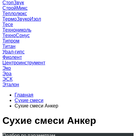
СтопЗвук
СтройМикс
Теплолюкс
ТермоЗвукоИзол
Тесе
Технониколь
ТехноСонус
Типром
Титан
Урал-гипс
Фиолент
Центроинструмент
Эко
Эра
ЭСК
Эталон
Главная
Сухие смеси
Сухие смеси Анкер
Сухие смеси Анкер
Подбор по параметрам