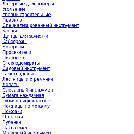
Лазерные дальномеры
Угольники
Уровни строительные
Правила
Специализированный инструмент
Клещи
Щипцы для зачистки
Кабелрезы
Бокорезы
Просекатели
Пистолеты
Стеклодомкраты
Садовый инструмент
Тачки садовые
Лестницы и стремянки
Лопаты
Слесарный инструмент
Бумага наждачная
Губки шлифовальные
Ножницы по металлу
Ножовки
Отвертки
Рубанки
Пассатижи
Малярный инструмент