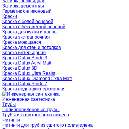
Затирка эпоксидная
Затирка цементная
Герметик силиконовый
Краски
Краска с белой основой
Краска с бесцветной основой
Краска для кухни и ванны
Краска экстрапрочная
Краска моющаяся
Краска для стен и потолков
Краска интерьерная
Краска Dulux Bindo 3
Краска Dulux Acryl Matt
Краска Dulux 3D
Краска Dulux Ultra Resist
Краска Dulux Diamond Extra Matt
Краска Dulux Bindo 7
Краска водно-дисперсионная
Инженерная сантехника
Трубы
Полипропиленовые трубы
Трубы из сшитого полиэтилена
Фитинги
Фитинги для труб из сшитого полиэтилена