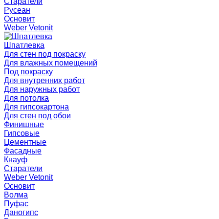
Старатели
Русеан
Основит
Weber Vetonit
Шпатлевка
Для стен под покраску
Для влажных помещений
Под покраску
Для внутренних работ
Для наружных работ
Для потолка
Для гипсокартона
Для стен под обои
Финишные
Гипсовые
Цементные
Фасадные
Кнауф
Старатели
Weber Vetonit
Основит
Волма
Пуфас
Даногипс