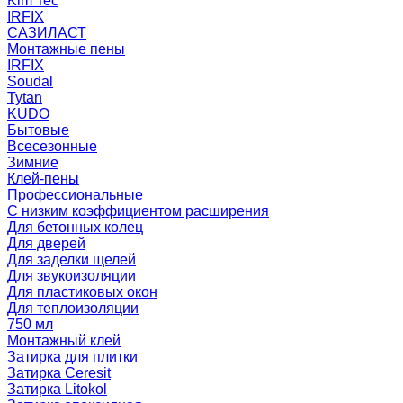
Kim Tec
IRFIX
САЗИЛАСТ
Монтажные пены
IRFIX
Soudal
Tytan
KUDO
Бытовые
Всесезонные
Зимние
Клей-пены
Профессиональные
С низким коэффициентом расширения
Для бетонных колец
Для дверей
Для заделки щелей
Для звукоизоляции
Для пластиковых окон
Для теплоизоляции
750 мл
Монтажный клей
Затирка для плитки
Затирка Ceresit
Затирка Litokol