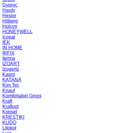
Gyproc
Hardy
Hesler
Hilberg
Holcim
HONEYWELL
Icopal
IEK
IN HOME
IRFIX
Itelma
IZOART
Izogertz
Kapro
KATANA
Kim Tec
Knauf
Komfortabel Gross
Kraft
Kraftool
Kreisel
KRESTIKI
KUDO
Litokol