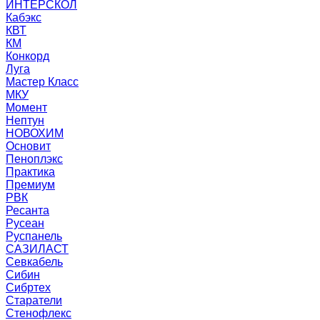
ИНТЕРСКОЛ
Кабэкс
КВТ
КМ
Конкорд
Луга
Мастер Класс
МКУ
Момент
Нептун
НОВОХИМ
Основит
Пеноплэкс
Практика
Премиум
РВК
Ресанта
Русеан
Руспанель
САЗИЛАСТ
Севкабель
Сибин
Сибртех
Старатели
Стенофлекс