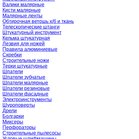
Валики малярные
Кисти малярные
Малярные ленты
Обтирочная ветошь х/б и ткань
Телескопические штанги
Штукатурный инструмент
Кельма штукатурная
Лезвия для ножей
Правила алюминиевые
Скребки
Строительные ножи
Терки штукатурные
Шпатели
Шпатели зубчатые
Шпатели малярные
Шпатели резиновые
Шпатели фасадные
Электроинструменты
Шуроповерты
Дрели
Болгарки
Миксеры
Перфораторы
Строительные пылесосы
Угловые шлифмашины