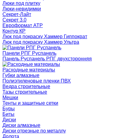
Люки под плитку
Люки-невидимки
Секрет-Лайт
Секрет 3.0
Евроформат АТР
Контур КР
Люк под покраску Хаммер Гиппократ
Люк под покраску Хаммер Ультра
Панели РПГ Руспанель
Панель Руспанель РПГ двухсторонняя
Расходные материалы
Губки алмазные
Полиэтиленовые пленки ПВХ
Ведра строительные
Тазы строительные
Мешки
Тенты и защитные сетки
Буры
Биты
Диски
Диски алмазные
Диски отрезные по металлу
Долота