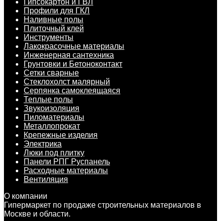
Гипсокартон и ГВЛ
Профили для ГКЛ
Наливные полы
Плиточный клей
Инструменты
Лакокрасочные материалы
Инженерная сантехника
Грунтовки и Бетоноконтакт
Сетки сварные
Cтеклохолст малярный
Серпянка самоклеящаяся
Теплые полы
Звукоизоляция
Пиломатериалы
Металлопрокат
Крепежные изделия
Электрика
Люки под плитку
Панели РПГ Руспанель
Расходные материалы
Вентиляция
О компании
Гипермаркет по продаже строительных материалов в
Москве и области.