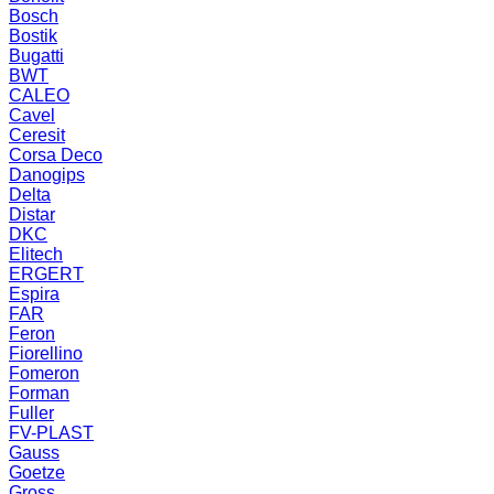
Bosch
Bostik
Bugatti
BWT
CALEO
Cavel
Ceresit
Corsa Deco
Danogips
Delta
Distar
DKC
Elitech
ERGERT
Espira
FAR
Feron
Fiorellino
Fomeron
Forman
Fuller
FV-PLAST
Gauss
Goetze
Gross