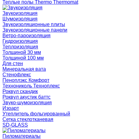
Теплые полы Thermo Thermomat
Звукоизоляция
Шумоизоляция
Звукоизоляционные плиты
Звукоизоляционные панели
Ветро-пароизоляция
Гидроизоляция
Теплоизоляция
Толщиной 30 мм
Толщиной 100 мм
Для стен
Минеральная вата
Стенофлекс
Пеноплэкс Комфорт
Технониколь Техноплекс
Роквул скандик
Роквул акустик баттс
Звуко-шумоизоляция
Изоарт
Утеплитель фольгированный
Сетка стеклотканевая
SD-GLASS
Пиломатериалы