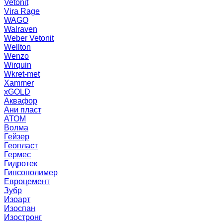
Vetonit
Vira Rage
WAGO
Walraven
Weber Vetonit
Wellton
Wenzo
Wirquin
Wkret-met
Xammer
xGOLD
Аквафор
Ани пласт
АТОМ
Волма
Гейзер
Геопласт
Гермес
Гидротек
Гипсополимер
Евроцемент
Зубр
Изоарт
Изоспан
Изостронг