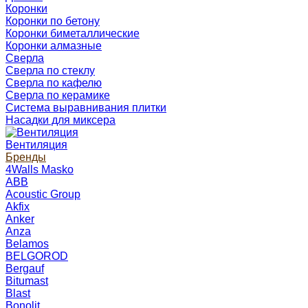
Коронки
Коронки по бетону
Коронки биметаллические
Коронки алмазные
Сверла
Сверла по стеклу
Сверла по кафелю
Сверла по керамике
Система выравнивания плитки
Насадки для миксера
Вентиляция
Бренды
4Walls Masko
ABB
Acoustic Group
Akfix
Anker
Anza
Belamos
BELGOROD
Bergauf
Bitumast
Blast
Bonolit