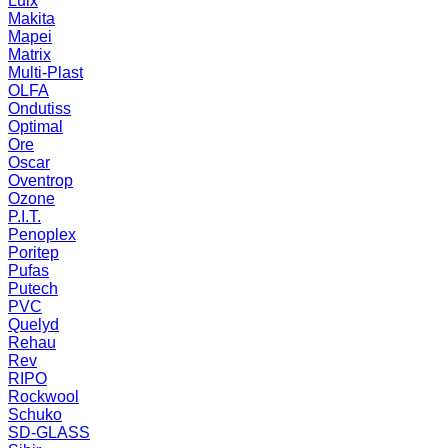
Luix
Makita
Mapei
Matrix
Multi-Plast
OLFA
Ondutiss
Optimal
Ore
Oscar
Oventrop
Ozone
P.I.T.
Penoplex
Poritep
Pufas
Putech
PVC
Quelyd
Rehau
Rev
RIPO
Rockwool
Schuko
SD-GLASS