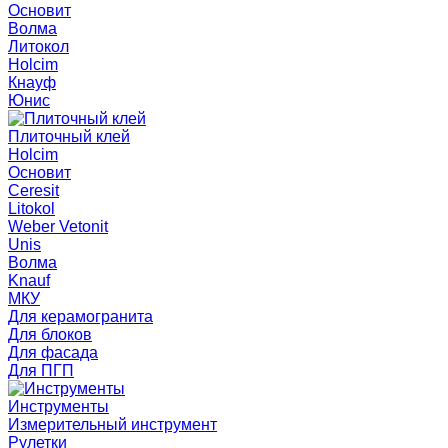
Основит
Волма
Литокол
Holcim
Кнауф
Юнис
Плиточный клей
Holcim
Основит
Ceresit
Litokol
Weber Vetonit
Unis
Волма
Knauf
МКУ
Для керамогранита
Для блоков
Для фасада
Для ПГП
Инструменты
Измерительный инструмент
Рулетки