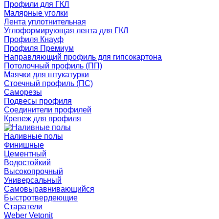
Профили для ГКЛ
Малярные уголки
Лента уплотнительная
Углоформирующая лента для ГКЛ
Профиля Кнауф
Профиля Премиум
Направляющий профиль для гипсокартона
Потолочный профиль (ПП)
Маячки для штукатурки
Стоечный профиль (ПС)
Саморезы
Подвесы профиля
Соединители профилей
Крепеж для профиля
Наливные полы
Финишные
Цементный
Водостойкий
Высокопрочный
Универсальный
Самовыравнивающийся
Быстротвердеющие
Старатели
Weber Vetonit