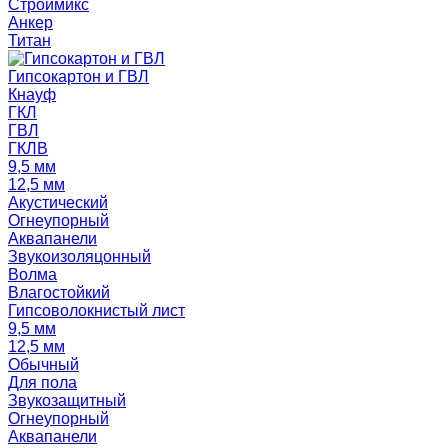
Строймикс
Анкер
Титан
Гипсокартон и ГВЛ
Кнауф
ГКЛ
ГВЛ
ГКЛВ
9,5 мм
12,5 мм
Акустический
Огнеупорный
Аквапанели
Звукоизоляцонный
Волма
Влагостойкий
Гипсоволокнистый лист
9,5 мм
12,5 мм
Обычный
Для пола
Звукозащитный
Огнеупорный
Аквапанели