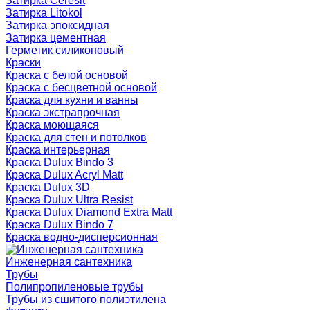
Затирка Ceresit
Затирка Litokol
Затирка эпоксидная
Затирка цементная
Герметик силиконовый
Краски
Краска с белой основой
Краска с бесцветной основой
Краска для кухни и ванны
Краска экстрапрочная
Краска моющаяся
Краска для стен и потолков
Краска интерьерная
Краска Dulux Bindo 3
Краска Dulux Acryl Matt
Краска Dulux 3D
Краска Dulux Ultra Resist
Краска Dulux Diamond Extra Matt
Краска Dulux Bindo 7
Краска водно-дисперсионная
Инженерная сантехника
Трубы
Полипропиленовые трубы
Трубы из сшитого полиэтилена