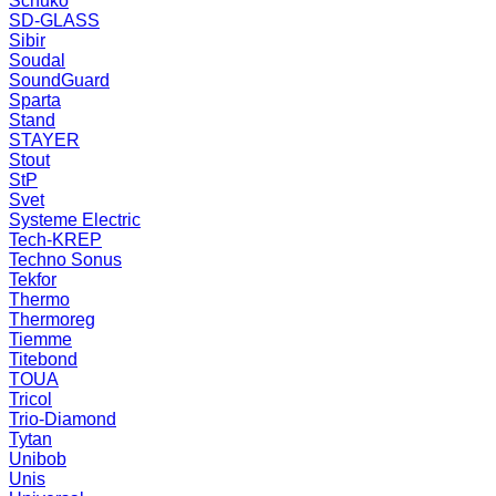
Schuko
SD-GLASS
Sibir
Soudal
SoundGuard
Sparta
Stand
STAYER
Stout
StP
Svet
Systeme Electric
Tech-KREP
Techno Sonus
Tekfor
Thermo
Thermoreg
Tiemme
Titebond
TOUA
Tricol
Trio-Diamond
Tytan
Unibob
Unis