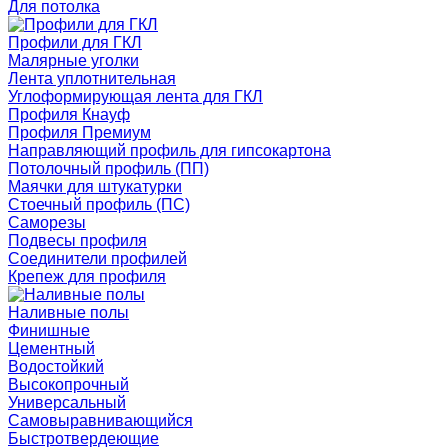
Для потолка
Профили для ГКЛ
Малярные уголки
Лента уплотнительная
Углоформирующая лента для ГКЛ
Профиля Кнауф
Профиля Премиум
Направляющий профиль для гипсокартона
Потолочный профиль (ПП)
Маячки для штукатурки
Стоечный профиль (ПС)
Саморезы
Подвесы профиля
Соединители профилей
Крепеж для профиля
Наливные полы
Финишные
Цементный
Водостойкий
Высокопрочный
Универсальный
Самовыравнивающийся
Быстротвердеющие