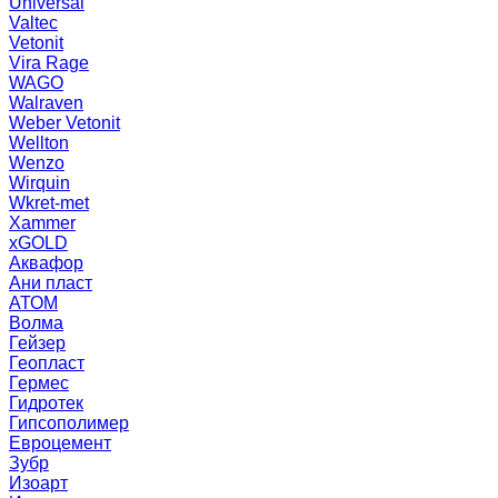
Universal
Valtec
Vetonit
Vira Rage
WAGO
Walraven
Weber Vetonit
Wellton
Wenzo
Wirquin
Wkret-met
Xammer
xGOLD
Аквафор
Ани пласт
АТОМ
Волма
Гейзер
Геопласт
Гермес
Гидротек
Гипсополимер
Евроцемент
Зубр
Изоарт