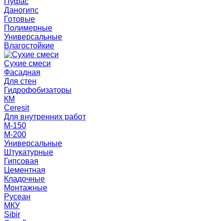
Пуфас
Даногипс
Готовые
Полимерные
Универсальные
Влагостойкие
Сухие смеси
Фасадная
Для стен
Гидрофобизаторы
КМ
Ceresit
Для внутренних работ
М-150
М-200
Универсальные
Штукатурные
Гипсовая
Цементная
Кладочные
Монтажные
Русеан
МКУ
Sibir