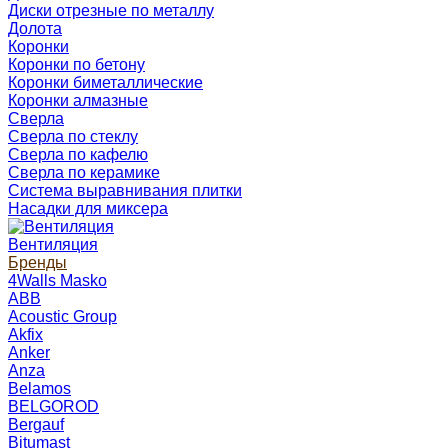
Диски отрезные по металлу
Долота
Коронки
Коронки по бетону
Коронки биметаллические
Коронки алмазные
Сверла
Сверла по стеклу
Сверла по кафелю
Сверла по керамике
Система выравнивания плитки
Насадки для миксера
Вентиляция
Бренды
4Walls Masko
ABB
Acoustic Group
Akfix
Anker
Anza
Belamos
BELGOROD
Bergauf
Bitumast