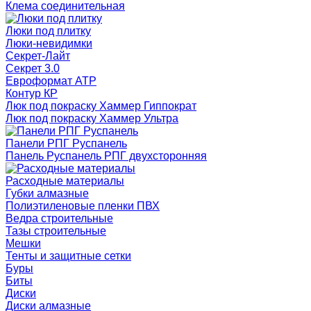
Клема соединительная
Люки под плитку
Люки-невидимки
Секрет-Лайт
Секрет 3.0
Евроформат АТР
Контур КР
Люк под покраску Хаммер Гиппократ
Люк под покраску Хаммер Ультра
Панели РПГ Руспанель
Панель Руспанель РПГ двухсторонняя
Расходные материалы
Губки алмазные
Полиэтиленовые пленки ПВХ
Ведра строительные
Тазы строительные
Мешки
Тенты и защитные сетки
Буры
Биты
Диски
Диски алмазные