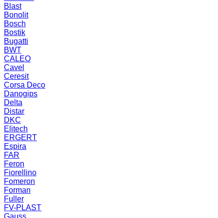
Blast
Bonolit
Bosch
Bostik
Bugatti
BWT
CALEO
Cavel
Ceresit
Corsa Deco
Danogips
Delta
Distar
DKC
Elitech
ERGERT
Espira
FAR
Feron
Fiorellino
Fomeron
Forman
Fuller
FV-PLAST
Gauss