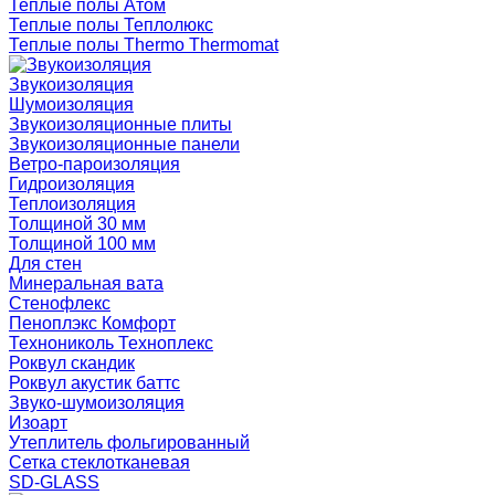
Теплые полы Атом
Теплые полы Теплолюкс
Теплые полы Thermo Thermomat
Звукоизоляция
Шумоизоляция
Звукоизоляционные плиты
Звукоизоляционные панели
Ветро-пароизоляция
Гидроизоляция
Теплоизоляция
Толщиной 30 мм
Толщиной 100 мм
Для стен
Минеральная вата
Стенофлекс
Пеноплэкс Комфорт
Технониколь Техноплекс
Роквул скандик
Роквул акустик баттс
Звуко-шумоизоляция
Изоарт
Утеплитель фольгированный
Сетка стеклотканевая
SD-GLASS