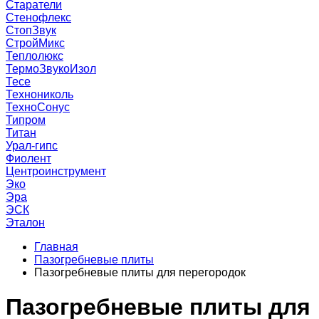
Старатели
Стенофлекс
СтопЗвук
СтройМикс
Теплолюкс
ТермоЗвукоИзол
Тесе
Технониколь
ТехноСонус
Типром
Титан
Урал-гипс
Фиолент
Центроинструмент
Эко
Эра
ЭСК
Эталон
Главная
Пазогребневые плиты
Пазогребневые плиты для перегородок
Пазогребневые плиты для