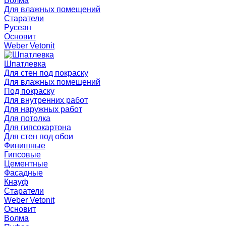
Волма
Для влажных помещений
Старатели
Русеан
Основит
Weber Vetonit
Шпатлевка
Для стен под покраску
Для влажных помещений
Под покраску
Для внутренних работ
Для наружных работ
Для потолка
Для гипсокартона
Для стен под обои
Финишные
Гипсовые
Цементные
Фасадные
Кнауф
Старатели
Weber Vetonit
Основит
Волма