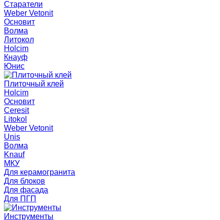
Старатели
Weber Vetonit
Основит
Волма
Литокол
Holcim
Кнауф
Юнис
Плиточный клей
Holcim
Основит
Ceresit
Litokol
Weber Vetonit
Unis
Волма
Knauf
МКУ
Для керамогранита
Для блоков
Для фасада
Для ПГП
Инструменты