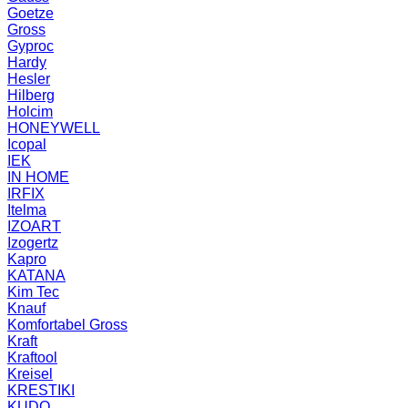
Goetze
Gross
Gyproc
Hardy
Hesler
Hilberg
Holcim
HONEYWELL
Icopal
IEK
IN HOME
IRFIX
Itelma
IZOART
Izogertz
Kapro
KATANA
Kim Tec
Knauf
Komfortabel Gross
Kraft
Kraftool
Kreisel
KRESTIKI
KUDO