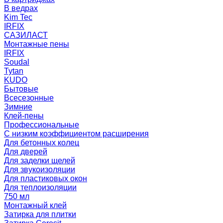
В ведрах
Kim Tec
IRFIX
САЗИЛАСТ
Монтажные пены
IRFIX
Soudal
Tytan
KUDO
Бытовые
Всесезонные
Зимние
Клей-пены
Профессиональные
С низким коэффициентом расширения
Для бетонных колец
Для дверей
Для заделки щелей
Для звукоизоляции
Для пластиковых окон
Для теплоизоляции
750 мл
Монтажный клей
Затирка для плитки