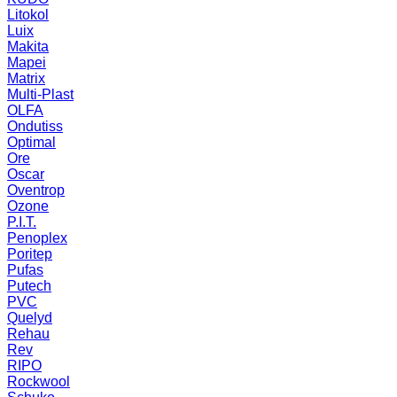
Litokol
Luix
Makita
Mapei
Matrix
Multi-Plast
OLFA
Ondutiss
Optimal
Ore
Oscar
Oventrop
Ozone
P.I.T.
Penoplex
Poritep
Pufas
Putech
PVC
Quelyd
Rehau
Rev
RIPO
Rockwool