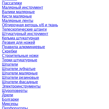
Пассатижи
Малярный инструмент
Валики малярные
Кисти малярные
Малярные ленты
Обтирочная ветошь х/б и ткань
Телескопические штанги
Штукатурный инструмент
Кельма штукатурная
Лезвия для ножей
Правила алюминиевые
Скребки
Строительные ножи
Терки штукатурные
Шпатели
Шпатели зубчатые
Шпатели малярные
Шпатели резиновые
Шпатели фасадные
Электроинструменты
Шуроповерты
Дрели
Болгарки
Миксеры
Перфораторы