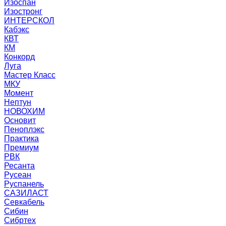
Изоспан
Изостронг
ИНТЕРСКОЛ
Кабэкс
КВТ
КМ
Конкорд
Луга
Мастер Класс
МКУ
Момент
Нептун
НОВОХИМ
Основит
Пеноплэкс
Практика
Премиум
РВК
Ресанта
Русеан
Руспанель
САЗИЛАСТ
Севкабель
Сибин
Сибртех