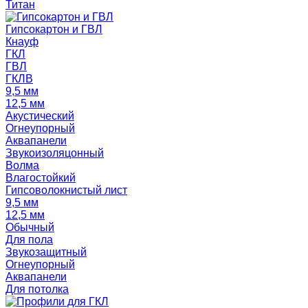
Титан
Гипсокартон и ГВЛ
Кнауф
ГКЛ
ГВЛ
ГКЛВ
9,5 мм
12,5 мм
Акустический
Огнеупорный
Аквапанели
Звукоизоляцонный
Волма
Влагостойкий
Гипсоволокнистый лист
9,5 мм
12,5 мм
Обычный
Для пола
Звукозащитный
Огнеупорный
Аквапанели
Для потолка