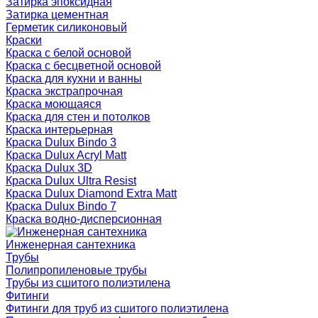
Затирка эпоксидная
Затирка цементная
Герметик силиконовый
Краски
Краска с белой основой
Краска с бесцветной основой
Краска для кухни и ванны
Краска экстрапрочная
Краска моющаяся
Краска для стен и потолков
Краска интерьерная
Краска Dulux Bindo 3
Краска Dulux Acryl Matt
Краска Dulux 3D
Краска Dulux Ultra Resist
Краска Dulux Diamond Extra Matt
Краска Dulux Bindo 7
Краска водно-дисперсионная
Инженерная сантехника
Трубы
Полипропиленовые трубы
Трубы из сшитого полиэтилена
Фитинги
Фитинги для труб из сшитого полиэтилена