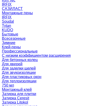
Kim Tec
IRFIX
САЗИЛАСТ
Монтажные пены
IRFIX
Soudal
Tytan
KUDO
Бытовые
Всесезонные
Зимние
Клей-пены
Профессиональные
С низким коэффициентом расширения
Для бетонных колец
Для дверей
Для заделки щелей
Для звукоизоляции
Для пластиковых окон
Для теплоизоляции
750 мл
Монтажный клей
Затирка для плитки
Затирка Ceresit
Затирка Litokol