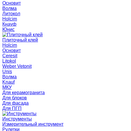
Основит
Волма
Литокол
Holcim
Кнауф
Юнис
Плиточный клей
Holcim
Основит
Ceresit
Litokol
Weber Vetonit
Unis
Волма
Knauf
МКУ
Для керамогранита
Для блоков
Для фасада
Для ПГП
Инструменты
Измерительный инструмент
Рулетки