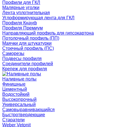
Профили для ГКЛ
Малярные уголки
Лента уплотнительная
Углоформирующая лента для ГКЛ
Профиля Кнауф
Профиля Премиум
Направляющий профиль для гипсокартона
Потолочный профиль (ПП)
Маячки для штукатурки
Стоечный профиль (ПС)
Саморезы
Подвесы профиля
Соединители профилей
Крепеж для профиля
Наливные полы
Финишные
Цементный
Водостойкий
Высокопрочный
Универсальный
Самовыравнивающийся
Быстротвердеющие
Старатели
Weber Vetonit