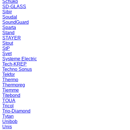
Schuko
SD-GLASS
Sibir
Soudal
SoundGuard
Sparta
Stand
STAYER
Stout
StP
Svet
Systeme Electric
Tech-KREP
Techno Sonus
Tekfor
Thermo
Thermoreg
Tiemme
Titebond
TOUA
Tricol
Trio-Diamond
Tytan
Unibob
Unis