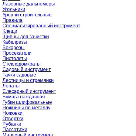
Лазерные дальномеры
Угольники
Уровни строительные
Правила
Специализированный инструмент
Клещи
Щипцы для зачистки
Кабелрезы
Бокорезы
Просекатели
Пистолеты
Стеклодомкраты
Садовый инструмент
Тачки садовые
Лестницы и стремянки
Лопаты
Слесарный инструмент
Бумага наждачная
Губки шлифовальные
Ножницы по металлу
Ножовки
Отвертки
Рубанки
Пассатижи
Малярный инструмент