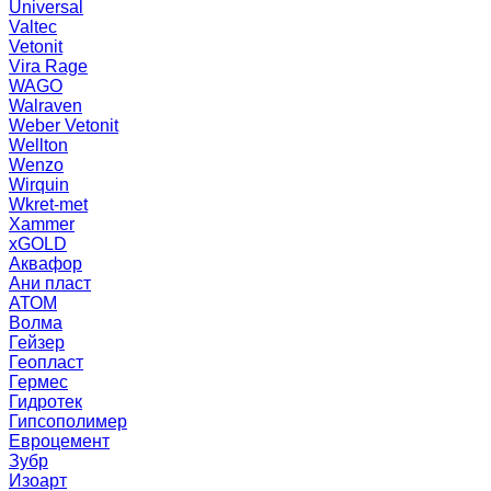
Universal
Valtec
Vetonit
Vira Rage
WAGO
Walraven
Weber Vetonit
Wellton
Wenzo
Wirquin
Wkret-met
Xammer
xGOLD
Аквафор
Ани пласт
АТОМ
Волма
Гейзер
Геопласт
Гермес
Гидротек
Гипсополимер
Евроцемент
Зубр
Изоарт