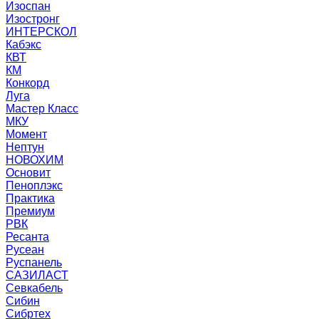
Изоспан
Изостронг
ИНТЕРСКОЛ
Кабэкс
КВТ
КМ
Конкорд
Луга
Мастер Класс
МКУ
Момент
Нептун
НОВОХИМ
Основит
Пеноплэкс
Практика
Премиум
РВК
Ресанта
Русеан
Руспанель
САЗИЛАСТ
Севкабель
Сибин
Сибртех