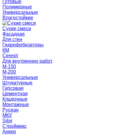
Готовые
Полимерные
Универсальные
Влагостойкие
Сухие смеси
Фасадная
Для стен
Гидрофобизаторы
КМ
Ceresit
Для внутренних работ
М-150
М-200
Универсальные
Штукатурные
Гипсовая
Цементная
Кладочные
Монтажные
Русеан
МКУ
Sibir
Строймикс
Анкер