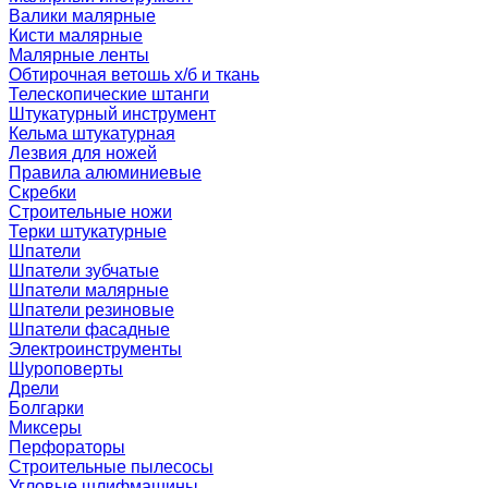
Валики малярные
Кисти малярные
Малярные ленты
Обтирочная ветошь х/б и ткань
Телескопические штанги
Штукатурный инструмент
Кельма штукатурная
Лезвия для ножей
Правила алюминиевые
Скребки
Строительные ножи
Терки штукатурные
Шпатели
Шпатели зубчатые
Шпатели малярные
Шпатели резиновые
Шпатели фасадные
Электроинструменты
Шуроповерты
Дрели
Болгарки
Миксеры
Перфораторы
Строительные пылесосы
Угловые шлифмашины