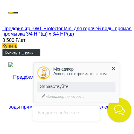
Предфильтр BWT Protector Mini для горячей воды прямая
промывка 3/4 НР(ш) х 3/4 НР(ш)
8 500
₽
/шт
Купить
Купить в 1 клик
Менеджер
Эксперт по стройматериалам
Здравствуйте!
Менеджер
печатает...
Введите сообщение