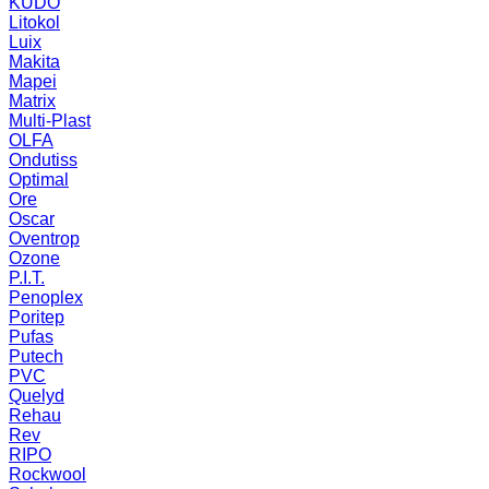
KUDO
Litokol
Luix
Makita
Mapei
Matrix
Multi-Plast
OLFA
Ondutiss
Optimal
Ore
Oscar
Oventrop
Ozone
P.I.T.
Penoplex
Poritep
Pufas
Putech
PVC
Quelyd
Rehau
Rev
RIPO
Rockwool