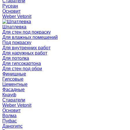
Старатели
Русеан
Основит
Weber Vetonit
Шпатлевка
Для стен под покраску
Для влажных помещений
Под покраску
Для внутренних работ
Для наружных работ
Для потолка
Для гипсокартона
Для стен под обои
Финишные
Гипсовые
Цементные
Фасадные
Кнауф
Старатели
Weber Vetonit
Основит
Волма
Пуфас
Даногипс