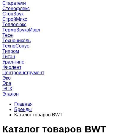
Старатели
Стенофлекс
СтопЗвук
СтройМикс
Теплолюкс
ТермоЗвукоИзол
Тесе
Технониколь
ТехноСонус
Типром
Титан
Урал-гипс
Фиолент
Центроинструмент
Эко
Эра
ЭСК
Эталон
Главная
Бренды
Каталог товаров BWT
Каталог товаров BWT