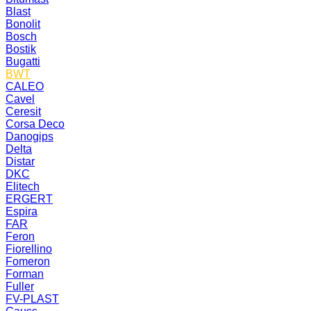
Blast
Bonolit
Bosch
Bostik
Bugatti
BWT
CALEO
Cavel
Ceresit
Corsa Deco
Danogips
Delta
Distar
DKC
Elitech
ERGERT
Espira
FAR
Feron
Fiorellino
Fomeron
Forman
Fuller
FV-PLAST