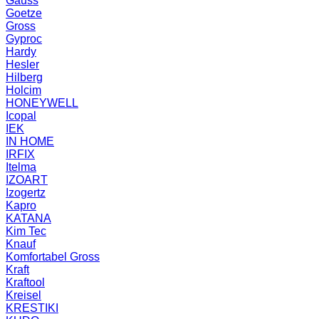
Gauss
Goetze
Gross
Gyproc
Hardy
Hesler
Hilberg
Holcim
HONEYWELL
Icopal
IEK
IN HOME
IRFIX
Itelma
IZOART
Izogertz
Kapro
KATANA
Kim Tec
Knauf
Komfortabel Gross
Kraft
Kraftool
Kreisel
KRESTIKI