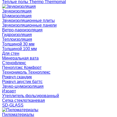
Теплые полы Thermo Thermomat
Звукоизоляция
Шумоизоляция
Звукоизоляционные плиты
Звукоизоляционные панели
Ветро-пароизоляция
Гидроизоляция
Теплоизоляция
Толщиной 30 мм
Толщиной 100 мм
Для стен
Минеральная вата
Стенофлекс
Пеноплэкс Комфорт
Технониколь Техноплекс
Роквул скандик
Роквул акустик баттс
Звуко-шумоизоляция
Изоарт
Утеплитель фольгированный
Сетка стеклотканевая
SD-GLASS
Пиломатериалы