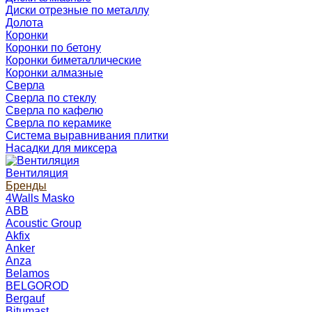
Диски отрезные по металлу
Долота
Коронки
Коронки по бетону
Коронки биметаллические
Коронки алмазные
Сверла
Сверла по стеклу
Сверла по кафелю
Сверла по керамике
Система выравнивания плитки
Насадки для миксера
Вентиляция
Бренды
4Walls Masko
ABB
Acoustic Group
Akfix
Anker
Anza
Belamos
BELGOROD
Bergauf
Bitumast