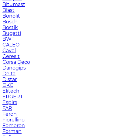
Bitumast
Blast
Bonolit
Bosch
Bostik
Bugatti
BWT
CALEO
Cavel
Ceresit
Corsa Deco
Danogips
Delta
Distar
DKC
Elitech
ERGERT
Espira
FAR
Feron
Fiorellino
Fomeron
Forman