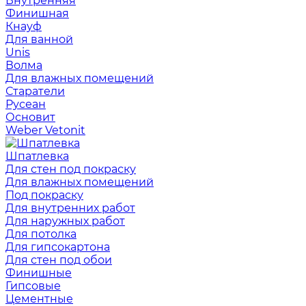
Внутренняя
Финишная
Кнауф
Для ванной
Unis
Волма
Для влажных помещений
Старатели
Русеан
Основит
Weber Vetonit
Шпатлевка
Для стен под покраску
Для влажных помещений
Под покраску
Для внутренних работ
Для наружных работ
Для потолка
Для гипсокартона
Для стен под обои
Финишные
Гипсовые
Цементные