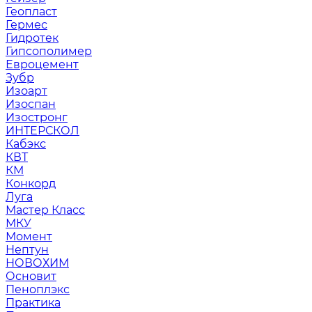
Геопласт
Гермес
Гидротек
Гипсополимер
Евроцемент
Зубр
Изоарт
Изоспан
Изостронг
ИНТЕРСКОЛ
Кабэкс
КВТ
КМ
Конкорд
Луга
Мастер Класс
МКУ
Момент
Нептун
НОВОХИМ
Основит
Пеноплэкс
Практика