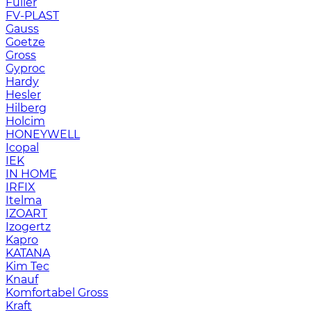
Fuller
FV-PLAST
Gauss
Goetze
Gross
Gyproc
Hardy
Hesler
Hilberg
Holcim
HONEYWELL
Icopal
IEK
IN HOME
IRFIX
Itelma
IZOART
Izogertz
Kapro
KATANA
Kim Tec
Knauf
Komfortabel Gross
Kraft