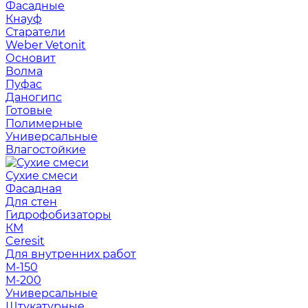
Фасадные
Кнауф
Старатели
Weber Vetonit
Основит
Волма
Пуфас
Даногипс
Готовые
Полимерные
Универсальные
Влагостойкие
Сухие смеси
Фасадная
Для стен
Гидрофобизаторы
КМ
Ceresit
Для внутренних работ
М-150
М-200
Универсальные
Штукатурные