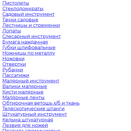
Пистолеты
Стеклодомкраты
Садовый инструмент
Тачки садовые
Лестницы и стремянки
Лопаты
Слесарный инструмент
Бумага наждачная
Губки шлифовальные
Ножницы по металлу
Ножовки
Отвертки
Рубанки
Пассатижи
Малярный инструмент
Валики малярные
Кисти малярные
Малярные ленты
Обтирочная ветошь х/б и ткань
Телескопические штанги
Штукатурный инструмент
Кельма штукатурная
Лезвия для ножей
Правила алюминиевые