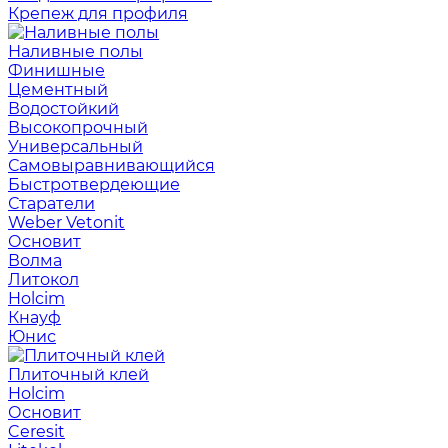
Крепеж для профиля
Наливные полы
Финишные
Цементный
Водостойкий
Высокопрочный
Универсальный
Самовыравнивающийся
Быстротвердеющие
Старатели
Weber Vetonit
Основит
Волма
Литокол
Holcim
Кнауф
Юнис
Плиточный клей
Holcim
Основит
Ceresit