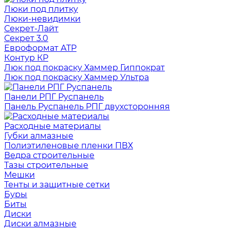
Люки под плитку
Люки-невидимки
Секрет-Лайт
Секрет 3.0
Евроформат АТР
Контур КР
Люк под покраску Хаммер Гиппократ
Люк под покраску Хаммер Ультра
Панели РПГ Руспанель
Панель Руспанель РПГ двухсторонняя
Расходные материалы
Губки алмазные
Полиэтиленовые пленки ПВХ
Ведра строительные
Тазы строительные
Мешки
Тенты и защитные сетки
Буры
Биты
Диски
Диски алмазные