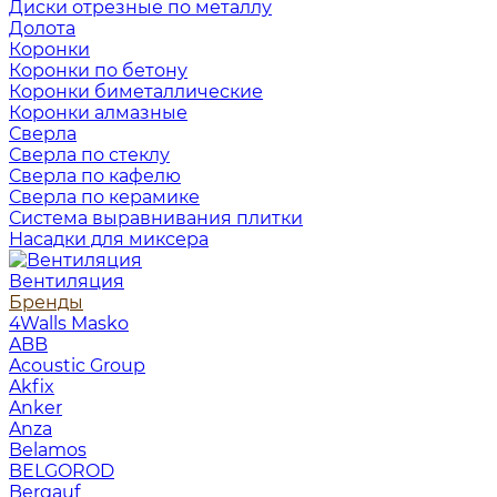
Диски отрезные по металлу
Долота
Коронки
Коронки по бетону
Коронки биметаллические
Коронки алмазные
Сверла
Сверла по стеклу
Сверла по кафелю
Сверла по керамике
Система выравнивания плитки
Насадки для миксера
Вентиляция
Бренды
4Walls Masko
ABB
Acoustic Group
Akfix
Anker
Anza
Belamos
BELGOROD
Bergauf