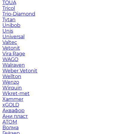
TOUA
Tricol
Trio-Diamond
Tytan
Unibob
Unis
Universal
Valtec
Vetonit
Vira Rage
WAGO
Walraven
Weber Vetonit
Wellton
Wenzo
Wirquin
Wkret-met
Xammer
xGOLD
Аквафор
Ани пласт
АТОМ
Волма
Гейзер