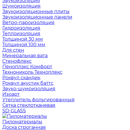
Звукоизоляция
Шумоизоляция
Звукоизоляционные плиты
Звукоизоляционные панели
Ветро-пароизоляция
Гидроизоляция
Теплоизоляция
Толщиной 30 мм
Толщиной 100 мм
Для стен
Минеральная вата
Стенофлекс
Пеноплэкс Комфорт
Технониколь Техноплекс
Роквул скандик
Роквул акустик баттс
Звуко-шумоизоляция
Изоарт
Утеплитель фольгированный
Сетка стеклотканевая
SD-GLASS
Пиломатериалы
Доска строганная