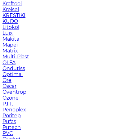
Kraftool
Kreisel
KRESTIKI
KUDO
Litokol
Luix
Makita
Mapei
Matrix
Multi-Plast
OLFA
Ondutiss
Optimal
Ore
Oscar
Oventrop
Ozone
P.I.T.
Penoplex
Poritep
Pufas
Putech
PVC