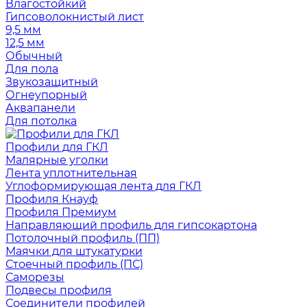
Влагостойкий
Гипсоволокнистый лист
9,5 мм
12,5 мм
Обычный
Для пола
Звукозащитный
Огнеупорный
Аквапанели
Для потолка
Профили для ГКЛ
Малярные уголки
Лента уплотнительная
Углоформирующая лента для ГКЛ
Профиля Кнауф
Профиля Премиум
Направляющий профиль для гипсокартона
Потолочный профиль (ПП)
Маячки для штукатурки
Стоечный профиль (ПС)
Саморезы
Подвесы профиля
Соединители профилей