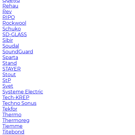
Quelyd
Rehau
Rev
RIPO
Rockwool
Schuko
SD-GLASS
Sibir
Soudal
SoundGuard
Sparta
Stand
STAYER
Stout
StP
Svet
Systeme Electric
Tech-KREP
Techno Sonus
Tekfor
Thermo
Thermoreg
Tiemme
Titebond