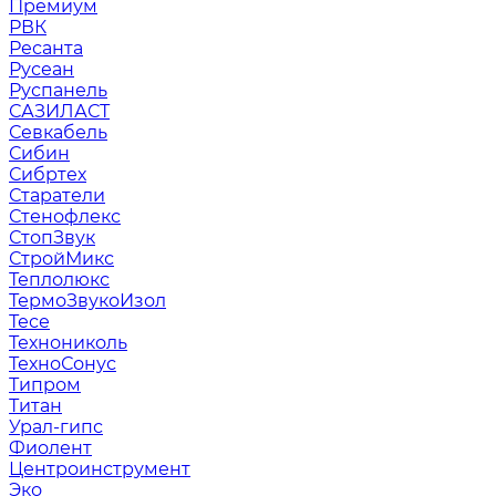
Премиум
РВК
Ресанта
Русеан
Руспанель
САЗИЛАСТ
Севкабель
Сибин
Сибртех
Старатели
Стенофлекс
СтопЗвук
СтройМикс
Теплолюкс
ТермоЗвукоИзол
Тесе
Технониколь
ТехноСонус
Типром
Титан
Урал-гипс
Фиолент
Центроинструмент
Эко