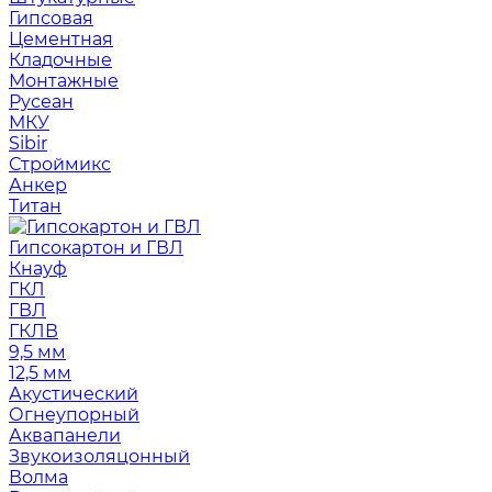
Гипсовая
Цементная
Кладочные
Монтажные
Русеан
МКУ
Sibir
Строймикс
Анкер
Титан
Гипсокартон и ГВЛ
Кнауф
ГКЛ
ГВЛ
ГКЛВ
9,5 мм
12,5 мм
Акустический
Огнеупорный
Аквапанели
Звукоизоляцонный
Волма