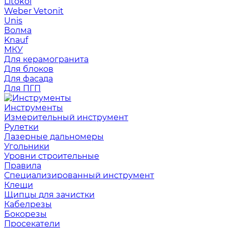
Litokol
Weber Vetonit
Unis
Волма
Knauf
МКУ
Для керамогранита
Для блоков
Для фасада
Для ПГП
Инструменты
Измерительный инструмент
Рулетки
Лазерные дальномеры
Угольники
Уровни строительные
Правила
Специализированный инструмент
Клещи
Щипцы для зачистки
Кабелрезы
Бокорезы
Просекатели