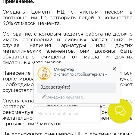
Применение
.
Смешать Цемент НЦ с чистым песком в
соотношении 1:2, затворить водой в количестве
40% от массы цемента.
Основание, с которым ведется работа не должно
иметь расслоений и сильных загрязнений. В
случае наличия арматуры или других
металлических элементов, они должны быть
обязательно очищены от масла и других
смазочных материалов.
Менеджер
Нанесение раствора может производиться
Эксперт по стройматериалам
торкетированием или пневмонабрызгом. В случае
необходимости работа с раствором может
Здравствуйте!
осуществляться и при помощи шпателя.
Менеджер
печатает...
Спустя сутки после укладки гидроизоляционного
раствора, поверхность конструкции
рекомендуется увлажнить. Конструкцию
Введите сообщение
желательно поддерживать увлажненной на
протяжении 7-ми суток.
Не допускается смешивать НЦ с другими видами