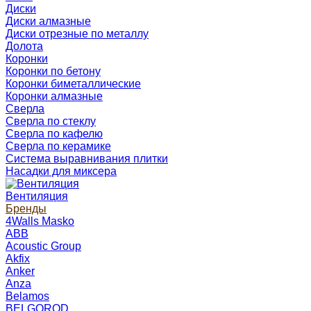
Диски
Диски алмазные
Диски отрезные по металлу
Долота
Коронки
Коронки по бетону
Коронки биметаллические
Коронки алмазные
Сверла
Сверла по стеклу
Сверла по кафелю
Сверла по керамике
Система выравнивания плитки
Насадки для миксера
Вентиляция
Бренды
4Walls Masko
ABB
Acoustic Group
Akfix
Anker
Anza
Belamos
BELGOROD