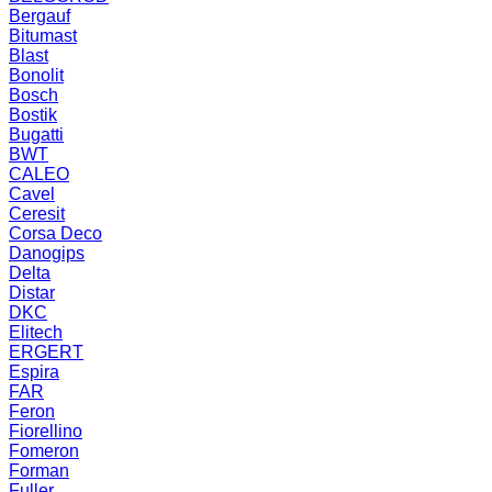
Bergauf
Bitumast
Blast
Bonolit
Bosch
Bostik
Bugatti
BWT
CALEO
Cavel
Ceresit
Corsa Deco
Danogips
Delta
Distar
DKC
Elitech
ERGERT
Espira
FAR
Feron
Fiorellino
Fomeron
Forman
Fuller