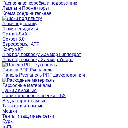
Распаячная коробка и подрозетник
Лампы и Прожекторы
Клема соединительная
Люки под плитку
Люки-невидимки
Секрет-Лайт
Секрет 3.0
Евроформат АТР
Контур КР
Люк под покраску Хаммер Гиппократ
Люк под покраску Хаммер Ультра
Панели РПГ Руспанель
Панель Руспанель РПГ двухсторонняя
Расходные материалы
Губки алмазные
Полиэтиленовые пленки ПВХ
Ведра строительные
Тазы строительные
Мешки
Тенты и защитные сетки
Буры
Биты