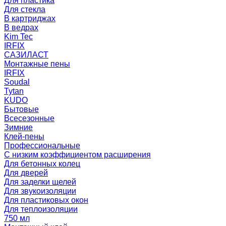
Для пластика
Для стекла
В картриджах
В ведрах
Kim Tec
IRFIX
САЗИЛАСТ
Монтажные пены
IRFIX
Soudal
Tytan
KUDO
Бытовые
Всесезонные
Зимние
Клей-пены
Профессиональные
С низким коэффициентом расширения
Для бетонных колец
Для дверей
Для заделки щелей
Для звукоизоляции
Для пластиковых окон
Для теплоизоляции
750 мл