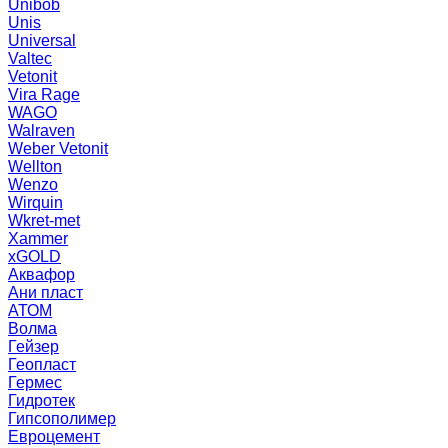
Unibob
Unis
Universal
Valtec
Vetonit
Vira Rage
WAGO
Walraven
Weber Vetonit
Wellton
Wenzo
Wirquin
Wkret-met
Xammer
xGOLD
Аквафор
Ани пласт
АТОМ
Волма
Гейзер
Геопласт
Гермес
Гидротек
Гипсополимер
Евроцемент