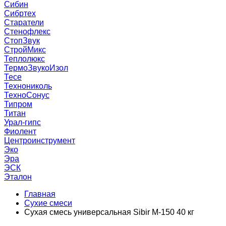
Сибин
Сибртех
Старатели
Стенофлекс
СтопЗвук
СтройМикс
Теплолюкс
ТермоЗвукоИзол
Тесе
Технониколь
ТехноСонус
Типром
Титан
Урал-гипс
Фиолент
Центроинструмент
Эко
Эра
ЭСК
Эталон
Главная
Сухие смеси
Сухая смесь универсальная Sibir М-150 40 кг