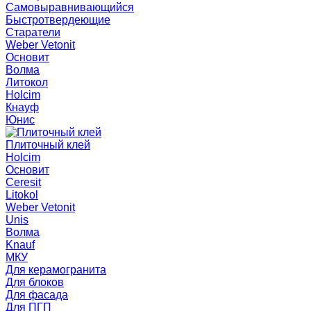
Самовыравнивающийся
Быстротвердеющие
Старатели
Weber Vetonit
Основит
Волма
Литокол
Holcim
Кнауф
Юнис
Плиточный клей
Holcim
Основит
Ceresit
Litokol
Weber Vetonit
Unis
Волма
Knauf
МКУ
Для керамогранита
Для блоков
Для фасада
Для ПГП