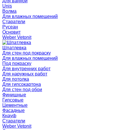
Для ванной
Unis
Волма
Для влажных помещений
Старатели
Русеан
Основит
Weber Vetonit
Шпатлевка
Для стен под покраску
Для влажных помещений
Под покраску
Для внутренних работ
Для наружных работ
Для потолка
Для гипсокартона
Для стен под обои
Финишные
Гипсовые
Цементные
Фасадные
Кнауф
Старатели
Weber Vetonit