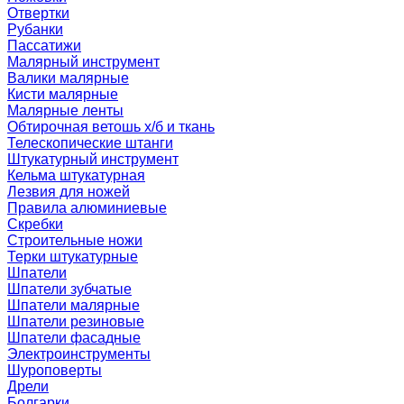
Отвертки
Рубанки
Пассатижи
Малярный инструмент
Валики малярные
Кисти малярные
Малярные ленты
Обтирочная ветошь х/б и ткань
Телескопические штанги
Штукатурный инструмент
Кельма штукатурная
Лезвия для ножей
Правила алюминиевые
Скребки
Строительные ножи
Терки штукатурные
Шпатели
Шпатели зубчатые
Шпатели малярные
Шпатели резиновые
Шпатели фасадные
Электроинструменты
Шуроповерты
Дрели
Болгарки