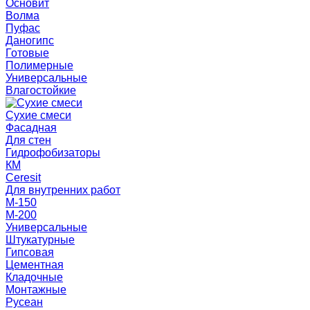
Основит
Волма
Пуфас
Даногипс
Готовые
Полимерные
Универсальные
Влагостойкие
Сухие смеси
Фасадная
Для стен
Гидрофобизаторы
КМ
Ceresit
Для внутренних работ
М-150
М-200
Универсальные
Штукатурные
Гипсовая
Цементная
Кладочные
Монтажные
Русеан