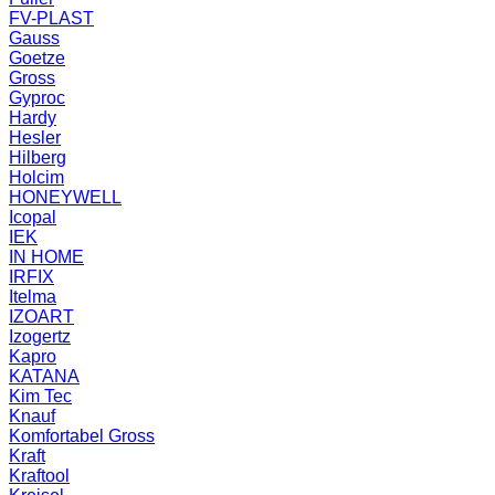
FV-PLAST
Gauss
Goetze
Gross
Gyproc
Hardy
Hesler
Hilberg
Holcim
HONEYWELL
Icopal
IEK
IN HOME
IRFIX
Itelma
IZOART
Izogertz
Kapro
KATANA
Kim Tec
Knauf
Komfortabel Gross
Kraft
Kraftool