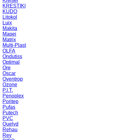
Kreisel
KRESTIKI
KUDO
Litokol
Luix
Makita
Mapei
Matrix
Multi-Plast
OLFA
Ondutiss
Optimal
Ore
Oscar
Oventrop
Ozone
P.I.T.
Penoplex
Poritep
Pufas
Putech
PVC
Quelyd
Rehau
Rev