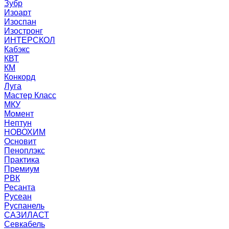
Зубр
Изоарт
Изоспан
Изостронг
ИНТЕРСКОЛ
Кабэкс
КВТ
КМ
Конкорд
Луга
Мастер Класс
МКУ
Момент
Нептун
НОВОХИМ
Основит
Пеноплэкс
Практика
Премиум
РВК
Ресанта
Русеан
Руспанель
САЗИЛАСТ
Севкабель