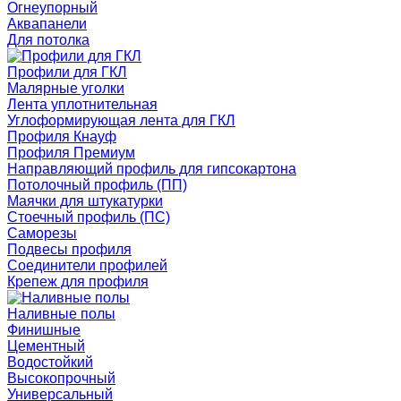
Огнеупорный
Аквапанели
Для потолка
Профили для ГКЛ
Малярные уголки
Лента уплотнительная
Углоформирующая лента для ГКЛ
Профиля Кнауф
Профиля Премиум
Направляющий профиль для гипсокартона
Потолочный профиль (ПП)
Маячки для штукатурки
Стоечный профиль (ПС)
Саморезы
Подвесы профиля
Соединители профилей
Крепеж для профиля
Наливные полы
Финишные
Цементный
Водостойкий
Высокопрочный
Универсальный