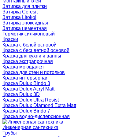
Монтажный клей
Затирка для плитки
Затирка Ceresit
Затирка Litokol
Затирка эпоксидная
Затирка цементная
Герметик силиконовый
Краски
Краска с белой основой
Краска с бесцветной основой
Краска для кухни и ванны
Краска экстрапрочная
Краска моющаяся
Краска для стен и потолков
Краска интерьерная
Краска Dulux Bindo 3
Краска Dulux Acryl Matt
Краска Dulux 3D
Краска Dulux Ultra Resist
Краска Dulux Diamond Extra Matt
Краска Dulux Bindo 7
Краска водно-дисперсионная
Инженерная сантехника
Трубы