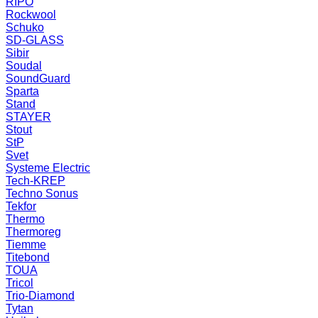
RIPO
Rockwool
Schuko
SD-GLASS
Sibir
Soudal
SoundGuard
Sparta
Stand
STAYER
Stout
StP
Svet
Systeme Electric
Tech-KREP
Techno Sonus
Tekfor
Thermo
Thermoreg
Tiemme
Titebond
TOUA
Tricol
Trio-Diamond
Tytan