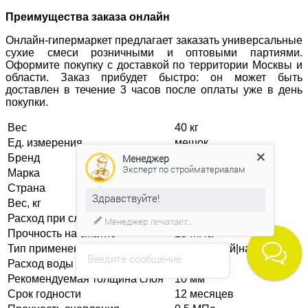
Преимущества заказа онлайн
Онлайн-гипермаркет предлагает заказать универсальные
сухие смеси розничными и оптовыми партиями.
Оформите покупку с доставкой по территории Москвы и
области. Заказ прибудет быстро: он может быть
доставлен в течение 3 часов после оплаты уже в день
покупки.
Вес
40 кг
Ед. измерения
мешок
Бренд
Русеан
Менеджер
Эксперт по стройматериалам
Марка
М150
Страна
Россия
Здравствуйте!
Вес, кг
40 кг
Расход при слое 1 мм
1.7-1.8 кг/кв.м
Менеджер
печатает...
Прочность на сжатие
15 МПа
Тип применения
Внутренний|наружный
Введите сообщение
Расход воды на 1 кг смеси
0.15-0.16 л
Рекомендуемая толщина слоя
10 мм
Срок годности
12 месяцев