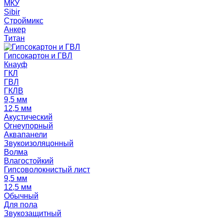
МКУ
Sibir
Строймикс
Анкер
Титан
Гипсокартон и ГВЛ
Кнауф
ГКЛ
ГВЛ
ГКЛВ
9,5 мм
12,5 мм
Акустический
Огнеупорный
Аквапанели
Звукоизоляцонный
Волма
Влагостойкий
Гипсоволокнистый лист
9,5 мм
12,5 мм
Обычный
Для пола
Звукозащитный