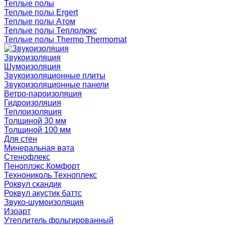
Теплые полы
Теплые полы Ergert
Теплые полы Атом
Теплые полы Теплолюкс
Теплые полы Thermo Thermomat
Звукоизоляция
Шумоизоляция
Звукоизоляционные плиты
Звукоизоляционные панели
Ветро-пароизоляция
Гидроизоляция
Теплоизоляция
Толщиной 30 мм
Толщиной 100 мм
Для стен
Минеральная вата
Стенофлекс
Пеноплэкс Комфорт
Технониколь Техноплекс
Роквул скандик
Роквул акустик баттс
Звуко-шумоизоляция
Изоарт
Утеплитель фольгированный