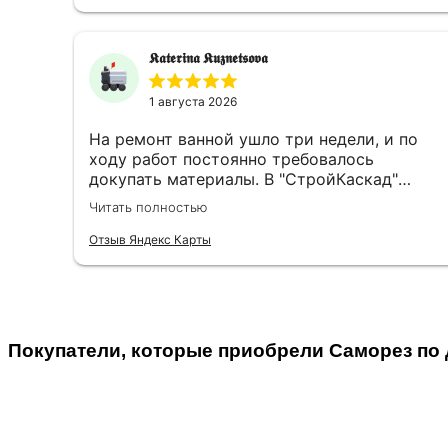
𝕶𝖆𝖙𝖊𝖗𝖎𝖓𝖆 𝕶𝖚𝖟𝖓𝖊𝖙𝖘𝖔𝖛𝖆
1 августа 2026
На ремонт ванной ушло три недели, и по
ходу работ постоянно требовалось
докупать материалы. В "СтройКаскад"
менеджеры быстро находили всё
Читать полностью
необходимое, а однажды даже доходчиво
объяснили, какую грунтовку выбрать для
Отзыв Яндекс Карты
плитки на гипсокартон, не ограничиваясь
сухим артикулом. Доставка всегда была
чёткой, что помогало при поэтапном
ведении ремонта.
Покупатели, которые приобрели Саморез по д