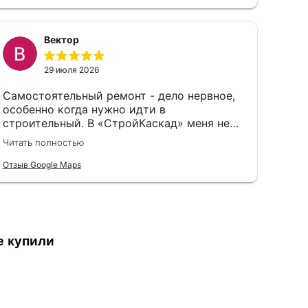
Вектор
29 июля 2026
Самостоятельный ремонт - дело нервное,
особенно когда нужно идти в
строительный. В «СтройКаскад» меня не
стали судить за неопытность, а просто
Читать полностью
объяснили, что и как лучше выбрать.
Отзыв Google Maps
е купили