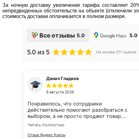
За ночную доставку увеличение тарифа составляет 20% 
непредвиденных обстоятельств на объекте (отключили эле
стоимость доставки оплачивается в полном размере.
Все отзывы
5.0
5.0
5.0
из 5
На основе
217
оценок
Данил Гладков
6 августа 2026
Понравилось, что сотрудники
действительно помогают разобраться с
выбором, а не просто продают товар.
Подсказали оптимальное решение и ничего
Читать полностью
лишнего не навязывали. Остался доволен и
качеством продукции, и обслуживанием.
Отзыв Яндекс Карты