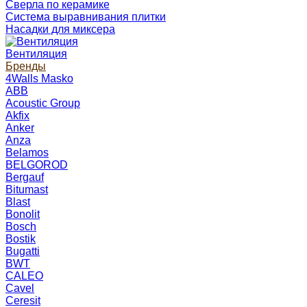
Сверла по керамике
Система выравнивания плитки
Насадки для миксера
Вентиляция
Бренды
4Walls Masko
ABB
Acoustic Group
Akfix
Anker
Anza
Belamos
BELGOROD
Bergauf
Bitumast
Blast
Bonolit
Bosch
Bostik
Bugatti
BWT
CALEO
Cavel
Ceresit