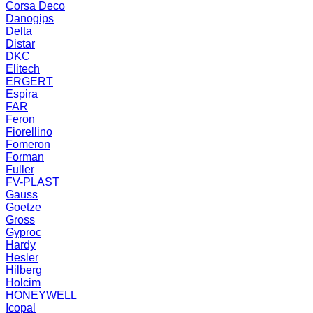
Corsa Deco
Danogips
Delta
Distar
DKC
Elitech
ERGERT
Espira
FAR
Feron
Fiorellino
Fomeron
Forman
Fuller
FV-PLAST
Gauss
Goetze
Gross
Gyproc
Hardy
Hesler
Hilberg
Holcim
HONEYWELL
Icopal