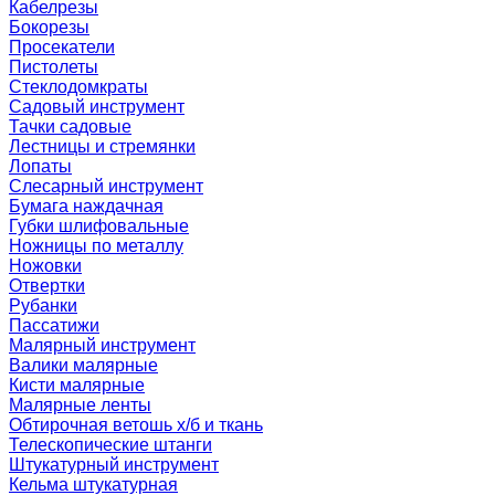
Кабелрезы
Бокорезы
Просекатели
Пистолеты
Стеклодомкраты
Садовый инструмент
Тачки садовые
Лестницы и стремянки
Лопаты
Слесарный инструмент
Бумага наждачная
Губки шлифовальные
Ножницы по металлу
Ножовки
Отвертки
Рубанки
Пассатижи
Малярный инструмент
Валики малярные
Кисти малярные
Малярные ленты
Обтирочная ветошь х/б и ткань
Телескопические штанги
Штукатурный инструмент
Кельма штукатурная