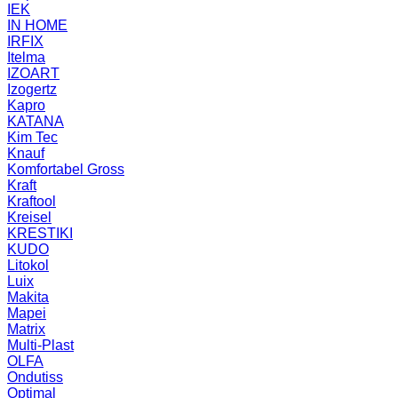
IEK
IN HOME
IRFIX
Itelma
IZOART
Izogertz
Kapro
KATANA
Kim Tec
Knauf
Komfortabel Gross
Kraft
Kraftool
Kreisel
KRESTIKI
KUDO
Litokol
Luix
Makita
Mapei
Matrix
Multi-Plast
OLFA
Ondutiss
Optimal