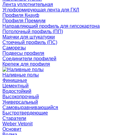
Лента уплотнительная
Углоформирующая лента для ГКЛ
Профиля Кнауф
Профиля Премиум
Направляющий профиль для гипсокартона
Потолочный профиль (ПП)
Маячки для штукатурки
Стоечный профиль (ПС)
Саморезы
Подвесы профиля
Соединители профилей
Крепеж для профиля
Наливные полы
Финишные
Цементный
Водостойкий
Высокопрочный
Универсальный
Самовыравнивающийся
Быстротвердеющие
Старатели
Weber Vetonit
Основит
Волма