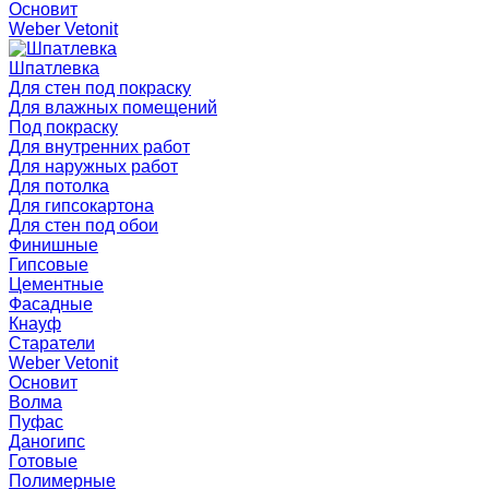
Основит
Weber Vetonit
Шпатлевка
Для стен под покраску
Для влажных помещений
Под покраску
Для внутренних работ
Для наружных работ
Для потолка
Для гипсокартона
Для стен под обои
Финишные
Гипсовые
Цементные
Фасадные
Кнауф
Старатели
Weber Vetonit
Основит
Волма
Пуфас
Даногипс
Готовые
Полимерные