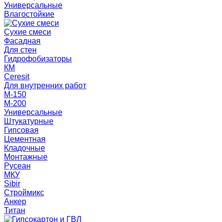
Универсальные
Влагостойкие
Сухие смеси
Фасадная
Для стен
Гидрофобизаторы
КМ
Ceresit
Для внутренних работ
М-150
М-200
Универсальные
Штукатурные
Гипсовая
Цементная
Кладочные
Монтажные
Русеан
МКУ
Sibir
Строймикс
Анкер
Титан