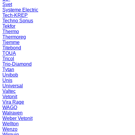
Svet
Systeme Electric
Tech-KREP
Techno Sonus
Tekfor
Thermo
Thermoreg
Tiemme
Titebond
TOUA
Tricol
Trio-Diamond
Tytan
Unibob
Unis
Universal
Valtec
Vetonit
Vira Rage
WAGO
Walraven
Weber Vetonit
Wellton
Wenzo
Wirquin