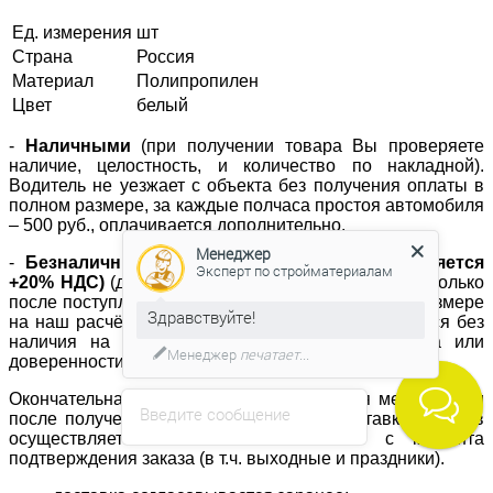
Ед. измерения
шт
Страна
Россия
Материал
Полипропилен
Цвет
белый
-
Наличными
(при получении товара Вы проверяете
наличие, целостность, и количество по накладной).
Водитель не уезжает с объекта без получения оплаты в
полном размере, за каждые полчаса простоя автомобиля
– 500 руб., оплачивается дополнительно.
Менеджер
-
Безналичный расчет (к стоимости прибавляется
Эксперт по стройматериалам
+20% НДС)
(доставка материала осуществляется только
после поступления денежных средств в полном размере
Здравствуйте!
на наш расчётный счёт; отгрузка не осуществляется без
наличия на объекте печати компании заказчика или
Менеджер
печатает...
доверенности с синей печатью).
Окончательная стоимость устанавливается менеджером
Введите сообщение
после получения и обработки заказа. Доставка товаров
осуществляется в течение 3-х часов с момента
подтверждения заказа (в т.ч. выходные и праздники).