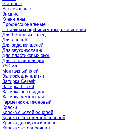
Бытовые
Всесезонные
Зимние
Клей-пены
Профессиональные
С низким коэффициентом расширения
Для бетонных колец
Для дверей
Для заделки щелей
Для звукоизоляции
Для пластиковых окон
Для теплоизоляции
750 мл
Монтажный клей
Затирка для плитки
Затирка Ceresit
Затирка Litokol
Затирка эпоксидная
Затирка цементная
Герметик силиконовый
Краски
Краска с белой основой
Краска с бесцветной основой
Краска для кухни и ванны
Краска экстрапрочная