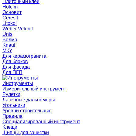
Плиточный клей
Holcim
Основит
Ceresit
Litokol
Weber Vetonit
Unis
Волма
Knauf
МКУ
Для керамогранита
Для блоков
Для фасада
Для ПГП
Инструменты
Измерительный инструмент
Рулетки
Лазерные дальномеры
Угольники
Уровни строительные
Правила
Специализированный инструмент
Клещи
Щипцы для зачистки