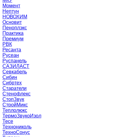
МКУ
Момент
Нептун
НОВОХИМ
Основит
Пеноплэкс
Практика
Премиум
РВК
Ресанта
Русеан
Руспанель
САЗИЛАСТ
Севкабель
Сибин
Сибртех
Старатели
Стенофлекс
СтопЗвук
СтройМикс
Теплолюкс
ТермоЗвукоИзол
Тесе
Технониколь
ТехноСонус