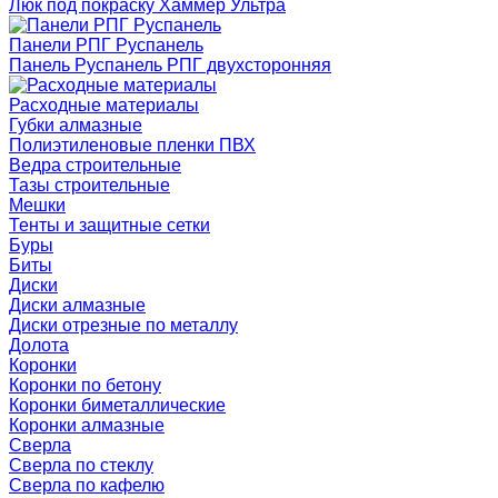
Люк под покраску Хаммер Ультра
Панели РПГ Руспанель
Панель Руспанель РПГ двухсторонняя
Расходные материалы
Губки алмазные
Полиэтиленовые пленки ПВХ
Ведра строительные
Тазы строительные
Мешки
Тенты и защитные сетки
Буры
Биты
Диски
Диски алмазные
Диски отрезные по металлу
Долота
Коронки
Коронки по бетону
Коронки биметаллические
Коронки алмазные
Сверла
Сверла по стеклу
Сверла по кафелю