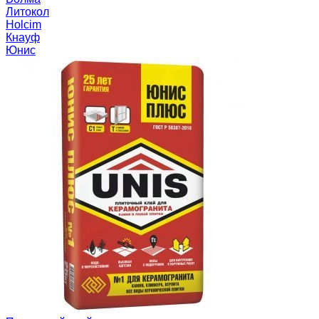
Литокол
Holcim
Кнауф
Юнис