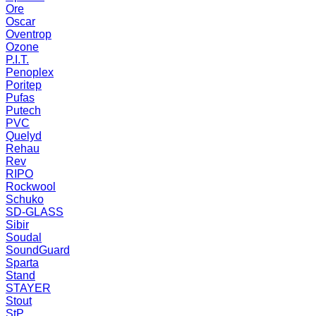
Ore
Oscar
Oventrop
Ozone
P.I.T.
Penoplex
Poritep
Pufas
Putech
PVC
Quelyd
Rehau
Rev
RIPO
Rockwool
Schuko
SD-GLASS
Sibir
Soudal
SoundGuard
Sparta
Stand
STAYER
Stout
StP