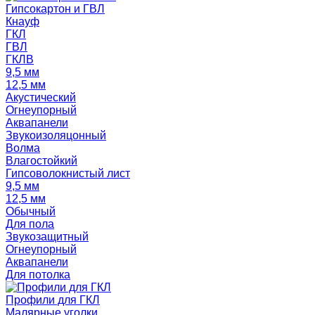
Гипсокартон и ГВЛ
Кнауф
ГКЛ
ГВЛ
ГКЛВ
9,5 мм
12,5 мм
Акустический
Огнеупорный
Аквапанели
Звукоизоляцонный
Волма
Влагостойкий
Гипсоволокнистый лист
9,5 мм
12,5 мм
Обычный
Для пола
Звукозащитный
Огнеупорный
Аквапанели
Для потолка
Профили для ГКЛ
Малярные уголки