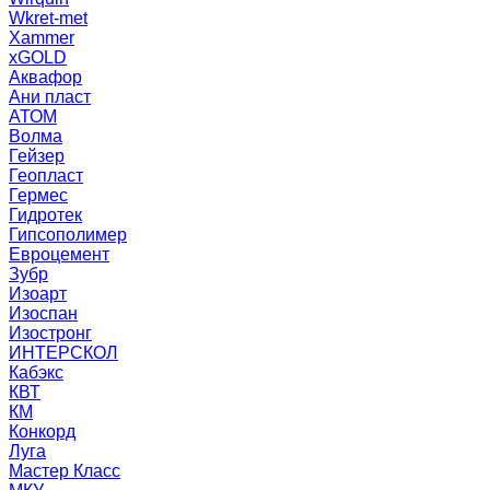
Wkret-met
Xammer
xGOLD
Аквафор
Ани пласт
АТОМ
Волма
Гейзер
Геопласт
Гермес
Гидротек
Гипсополимер
Евроцемент
Зубр
Изоарт
Изоспан
Изостронг
ИНТЕРСКОЛ
Кабэкс
КВТ
КМ
Конкорд
Луга
Мастер Класс