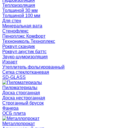
Гидроизоляция
Теплоизоляция
Толщиной 30 мм
Толщиной 100 мм
Для стен
Минеральная вата
Стенофлекс
Пеноплэкс Комфорт
Технониколь Техноплекс
Роквул скандик
Роквул акустик баттс
Звуко-шумоизоляция
Изоарт
Утеплитель фольгированный
Сетка стеклотканевая
SD-GLASS
Пиломатериалы
Доска строганная
Доска нестроганная
Строганный брусок
Фанера
ОСБ плита
Металлопрокат