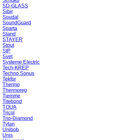
Schuko
SD-GLASS
Sibir
Soudal
SoundGuard
Sparta
Stand
STAYER
Stout
StP
Svet
Systeme Electric
Tech-KREP
Techno Sonus
Tekfor
Thermo
Thermoreg
Tiemme
Titebond
TOUA
Tricol
Trio-Diamond
Tytan
Unibob
Unis