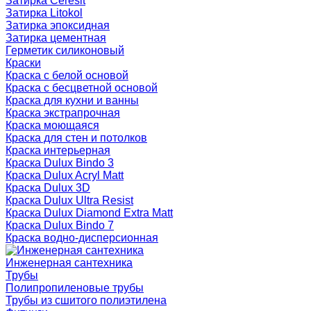
Затирка Ceresit
Затирка Litokol
Затирка эпоксидная
Затирка цементная
Герметик силиконовый
Краски
Краска с белой основой
Краска с бесцветной основой
Краска для кухни и ванны
Краска экстрапрочная
Краска моющаяся
Краска для стен и потолков
Краска интерьерная
Краска Dulux Bindo 3
Краска Dulux Acryl Matt
Краска Dulux 3D
Краска Dulux Ultra Resist
Краска Dulux Diamond Extra Matt
Краска Dulux Bindo 7
Краска водно-дисперсионная
Инженерная сантехника
Трубы
Полипропиленовые трубы
Трубы из сшитого полиэтилена