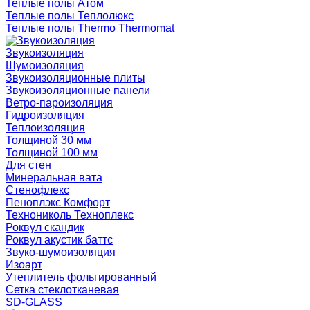
Теплые полы Атом
Теплые полы Теплолюкс
Теплые полы Thermo Thermomat
Звукоизоляция
Шумоизоляция
Звукоизоляционные плиты
Звукоизоляционные панели
Ветро-пароизоляция
Гидроизоляция
Теплоизоляция
Толщиной 30 мм
Толщиной 100 мм
Для стен
Минеральная вата
Стенофлекс
Пеноплэкс Комфорт
Технониколь Техноплекс
Роквул скандик
Роквул акустик баттс
Звуко-шумоизоляция
Изоарт
Утеплитель фольгированный
Сетка стеклотканевая
SD-GLASS