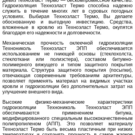
Девиз Техноэласт Термо — бескомпромиссное качество.
Гидроизоляция Техноэласт Термо способна надежно
служить в течение многих лет в суровых погодных
условиях. Выбирая Техноэласт Термо, Вы делаете
обоснованную и выгодную инвестицию. Средства,
вложенные в кровлю из Техноэласт Термо, окупятся
благодаря его надежности и долговечности.
Механическая прочность оклеечной гидроизоляции
Технониколь Техноэласт ЭПП обеспечивается
использованием не гниющей основы (стеклохолста,
стеклоткани или полиэстера), составом битумно-
полимерного вяжущего и типом защитного покрытия
материала. Структура защитного покрытия (посыпки),
отвечающая современным требованиям архитектуры,
позволяет применять материал на видимых участках
кровли и гидроизоляции без дополнительных затрат на
улучшение внешнего вида.
Высокие физико-механические характеристики
гидроизоляции Технониколь Техноэласт ЭПП
обеспечиваются применением битума,
модифицированного специальным высококачественным
полипропиленом (АПП). Это позволяет материалу
Техноэласт Термо быть весьма пластичным при низких
температурах и сохранять прочность в самое жаркое