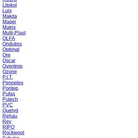
Litokol
Luix
Makita
Mapei
Matrix
Multi-Plast
OLFA
Ondutiss
Optimal
Ore
Oscar
Oventrop
Ozone
P.I.T.
Penoplex
Poritep
Pufas
Putech
PVC
Quelyd
Rehau
Rev
RIPO
Rockwool