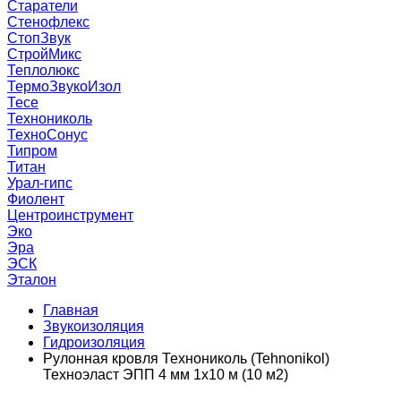
Старатели
Стенофлекс
СтопЗвук
СтройМикс
Теплолюкс
ТермоЗвукоИзол
Тесе
Технониколь
ТехноСонус
Типром
Титан
Урал-гипс
Фиолент
Центроинструмент
Эко
Эра
ЭСК
Эталон
Главная
Звукоизоляция
Гидроизоляция
Рулонная кровля Технониколь (Tehnonikol)
Техноэласт ЭПП 4 мм 1х10 м (10 м2)