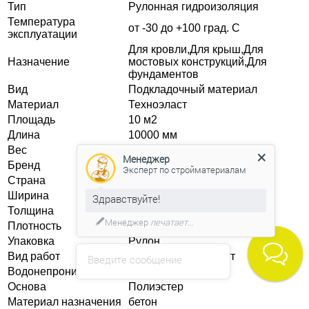
Тип
Рулонная гидроизоляция
Температура
от -30 до +100 град. C
эксплуатации
Для кровли,Для крыш,Для
Назначение
мостовых конструкций,Для
фундаментов
Вид
Подкладочный материал
Материал
Техноэласт
Площадь
10 м2
Длина
10000 мм
Вес
49.5 кг
Менеджер
Бренд
Технониколь
Эксперт по стройматериалам
Страна
Россия
Ширина
1000 мм
Здравствуйте!
Толщина
4 мм
Менеджер
печатает...
Плотность
4,4 кг/м2
Упаковка
Рулон
Вид работ
Для наружных работ
Введите сообщение
Водонепроницаемость
W2, W0
Основа
Полиэстер
Материал назначения
бетон