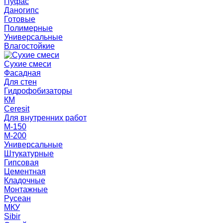
Пуфас
Даногипс
Готовые
Полимерные
Универсальные
Влагостойкие
Сухие смеси
Фасадная
Для стен
Гидрофобизаторы
КМ
Ceresit
Для внутренних работ
М-150
М-200
Универсальные
Штукатурные
Гипсовая
Цементная
Кладочные
Монтажные
Русеан
МКУ
Sibir