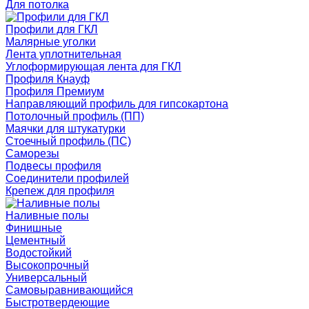
Для потолка
Профили для ГКЛ
Малярные уголки
Лента уплотнительная
Углоформирующая лента для ГКЛ
Профиля Кнауф
Профиля Премиум
Направляющий профиль для гипсокартона
Потолочный профиль (ПП)
Маячки для штукатурки
Стоечный профиль (ПС)
Саморезы
Подвесы профиля
Соединители профилей
Крепеж для профиля
Наливные полы
Финишные
Цементный
Водостойкий
Высокопрочный
Универсальный
Самовыравнивающийся
Быстротвердеющие