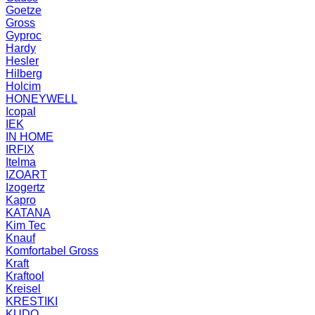
Goetze
Gross
Gyproc
Hardy
Hesler
Hilberg
Holcim
HONEYWELL
Icopal
IEK
IN HOME
IRFIX
Itelma
IZOART
Izogertz
Kapro
KATANA
Kim Tec
Knauf
Komfortabel Gross
Kraft
Kraftool
Kreisel
KRESTIKI
KUDO