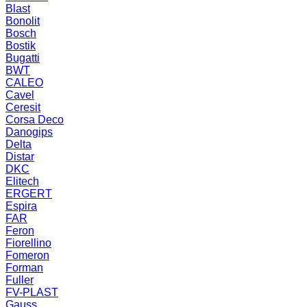
Blast
Bonolit
Bosch
Bostik
Bugatti
BWT
CALEO
Cavel
Ceresit
Corsa Deco
Danogips
Delta
Distar
DKC
Elitech
ERGERT
Espira
FAR
Feron
Fiorellino
Fomeron
Forman
Fuller
FV-PLAST
Gauss