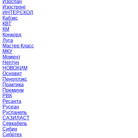
Изоспан
Изостронг
ИНТЕРСКОЛ
Кабэкс
КВТ
КМ
Конкорд
Луга
Мастер Класс
МКУ
Момент
Нептун
НОВОХИМ
Основит
Пеноплэкс
Практика
Премиум
РВК
Ресанта
Русеан
Руспанель
САЗИЛАСТ
Севкабель
Сибин
Сибртех