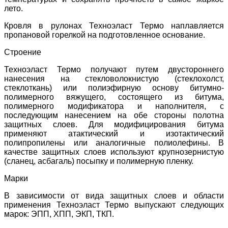
лето.
Кровля в рулонах Техноэласт Термо наплавляется
пропановой горелкой на подготовленное основание.
Строение
Техноэласт Термо получают путем двустороннего
нанесения на стекловолокнистую (стеклохолст,
стеклоткань) или полиэфирную основу битумно-
полимерного вяжущего, состоящего из битума,
полимерного модификатора и наполнителя, с
последующим нанесением на обе стороны полотна
защитных слоев. Для модифицирования битума
применяют атактический и изотактический
полипропилены или аналогичные полиолефины. В
качестве защитных слоев используют крупнозернистую
(сланец, асбагаль) посыпку и полимерную пленку.
Марки
В зависимости от вида защитных слоев и области
применения Техноэласт Термо выпускают следующих
марок: ЭПП, ХПП, ЭКП, ТКП.