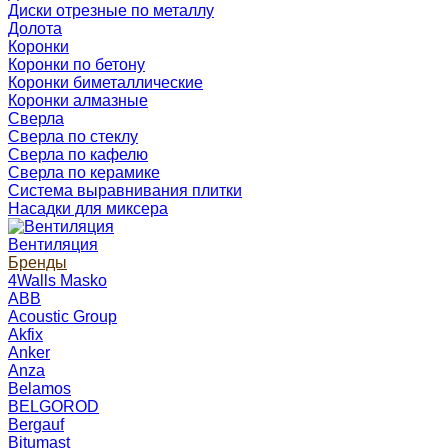
Диски отрезные по металлу
Долота
Коронки
Коронки по бетону
Коронки биметаллические
Коронки алмазные
Сверла
Сверла по стеклу
Сверла по кафелю
Сверла по керамике
Система выравнивания плитки
Насадки для миксера
Вентиляция
Бренды
4Walls Masko
ABB
Acoustic Group
Akfix
Anker
Anza
Belamos
BELGOROD
Bergauf
Bitumast