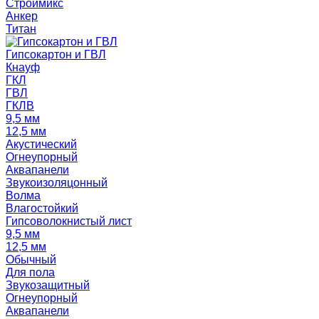
Строймикс
Анкер
Титан
Гипсокартон и ГВЛ
Кнауф
ГКЛ
ГВЛ
ГКЛВ
9,5 мм
12,5 мм
Акустический
Огнеупорный
Аквапанели
Звукоизоляцонный
Волма
Влагостойкий
Гипсоволокнистый лист
9,5 мм
12,5 мм
Обычный
Для пола
Звукозащитный
Огнеупорный
Аквапанели