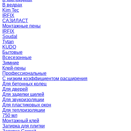
В ведрах
Kim Tec
IRFIX
САЗИЛАСТ
Монтажные пены
IRFIX
Soudal
Tytan
KUDO
Бытовые
Всесезонные
Зимние
Клей-пены
Профессиональные
С низким коэффициентом расширения
Для бетонных колец
Для дверей
Для заделки щелей
Для звукоизоляции
Для пластиковых окон
Для теплоизоляции
750 мл
Монтажный клей
Затирка для плитки