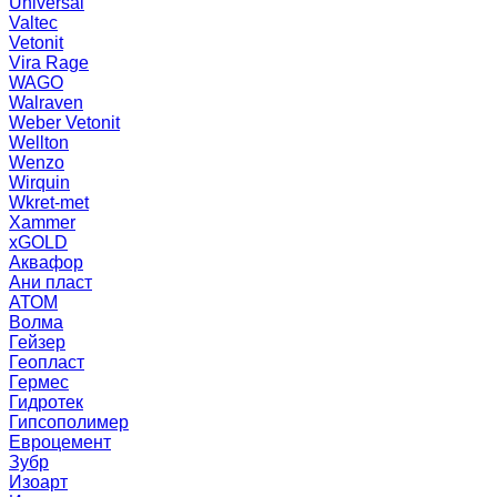
Universal
Valtec
Vetonit
Vira Rage
WAGO
Walraven
Weber Vetonit
Wellton
Wenzo
Wirquin
Wkret-met
Xammer
xGOLD
Аквафор
Ани пласт
АТОМ
Волма
Гейзер
Геопласт
Гермес
Гидротек
Гипсополимер
Евроцемент
Зубр
Изоарт