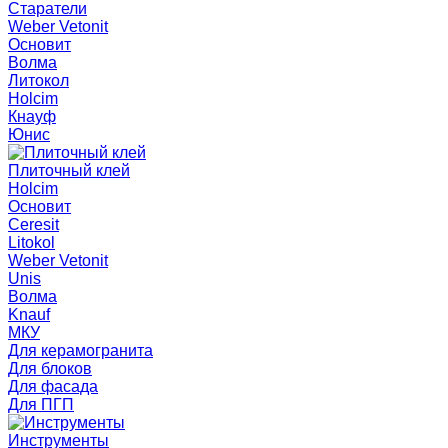
Старатели
Weber Vetonit
Основит
Волма
Литокол
Holcim
Кнауф
Юнис
Плиточный клей
Holcim
Основит
Ceresit
Litokol
Weber Vetonit
Unis
Волма
Knauf
МКУ
Для керамогранита
Для блоков
Для фасада
Для ПГП
Инструменты