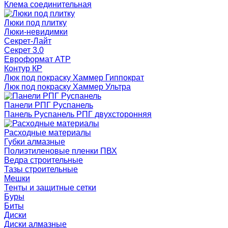
Клема соединительная
Люки под плитку
Люки-невидимки
Секрет-Лайт
Секрет 3.0
Евроформат АТР
Контур КР
Люк под покраску Хаммер Гиппократ
Люк под покраску Хаммер Ультра
Панели РПГ Руспанель
Панель Руспанель РПГ двухсторонняя
Расходные материалы
Губки алмазные
Полиэтиленовые пленки ПВХ
Ведра строительные
Тазы строительные
Мешки
Тенты и защитные сетки
Буры
Биты
Диски
Диски алмазные