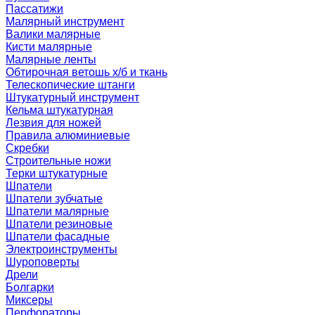
Пассатижи
Малярный инструмент
Валики малярные
Кисти малярные
Малярные ленты
Обтирочная ветошь х/б и ткань
Телескопические штанги
Штукатурный инструмент
Кельма штукатурная
Лезвия для ножей
Правила алюминиевые
Скребки
Строительные ножи
Терки штукатурные
Шпатели
Шпатели зубчатые
Шпатели малярные
Шпатели резиновые
Шпатели фасадные
Электроинструменты
Шуроповерты
Дрели
Болгарки
Миксеры
Перфораторы