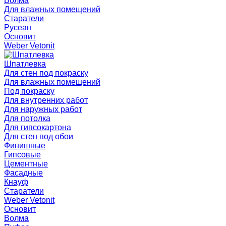
Волма
Для влажных помещений
Старатели
Русеан
Основит
Weber Vetonit
Шпатлевка
Для стен под покраску
Для влажных помещений
Под покраску
Для внутренних работ
Для наружных работ
Для потолка
Для гипсокартона
Для стен под обои
Финишные
Гипсовые
Цементные
Фасадные
Кнауф
Старатели
Weber Vetonit
Основит
Волма