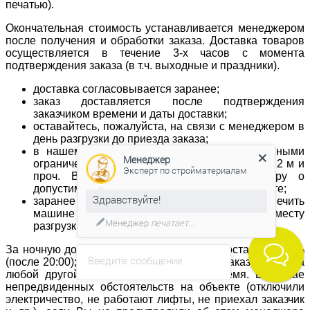
печатью).
Окончательная стоимость устанавливается менеджером
после получения и обработки заказа. Доставка товаров
осуществляется в течение 3-х часов с момента
подтверждения заказа (в т.ч. выходные и праздники).
доставка согласовывается заранее;
заказ доставляется после подтверждения
заказчиком времени и даты доставки;
оставайтесь, пожалуйста, на связи с менеджером в
день разгрузки до приезда заказа;
в нашем автопарке есть автомобили с разными
Менеджер
ограничениями по габаритам – до 2-х м, до 2,2 м и
Эксперт по стройматериалам
проч. Важно заранее сообщить менеджеру о
допустимых ограничениях на объекте по высоте;
Здравствуйте!
заранее позаботьтесь о том, чтобы обеспечить
машине беспрепятственный подъезд к месту
Менеджер
печатает...
разгрузки.
За ночную доставку увеличение тарифа составляет 20%
Введите сообщение
(после 20:00);Товар доставляется в день заказа, либо на
любой другой удобный для Вас день/время. В случае
непредвиденных обстоятельств на объекте (отключили
электричество, не работают лифты, не приехал заказчик