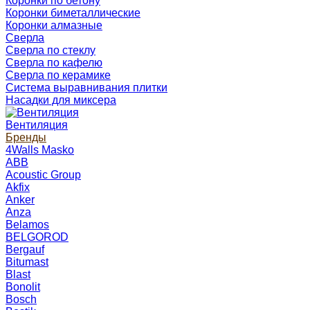
Коронки по бетону
Коронки биметаллические
Коронки алмазные
Сверла
Сверла по стеклу
Сверла по кафелю
Сверла по керамике
Система выравнивания плитки
Насадки для миксера
Вентиляция
Бренды
4Walls Masko
ABB
Acoustic Group
Akfix
Anker
Anza
Belamos
BELGOROD
Bergauf
Bitumast
Blast
Bonolit
Bosch