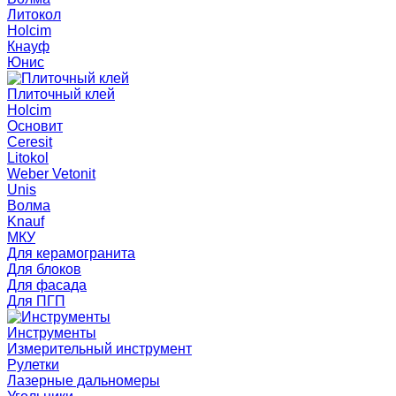
Литокол
Holcim
Кнауф
Юнис
Плиточный клей
Holcim
Основит
Ceresit
Litokol
Weber Vetonit
Unis
Волма
Knauf
МКУ
Для керамогранита
Для блоков
Для фасада
Для ПГП
Инструменты
Измерительный инструмент
Рулетки
Лазерные дальномеры