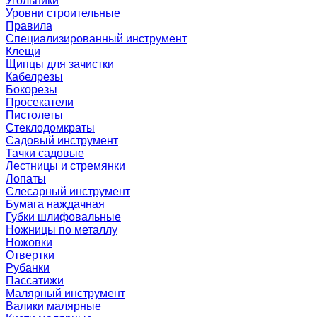
Угольники
Уровни строительные
Правила
Специализированный инструмент
Клещи
Щипцы для зачистки
Кабелрезы
Бокорезы
Просекатели
Пистолеты
Стеклодомкраты
Садовый инструмент
Тачки садовые
Лестницы и стремянки
Лопаты
Слесарный инструмент
Бумага наждачная
Губки шлифовальные
Ножницы по металлу
Ножовки
Отвертки
Рубанки
Пассатижи
Малярный инструмент
Валики малярные