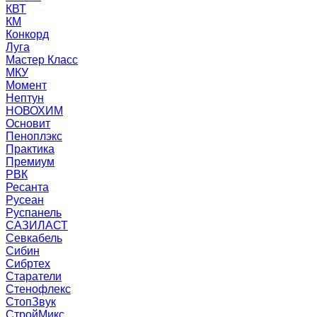
КВТ
КМ
Конкорд
Луга
Мастер Класс
МКУ
Момент
Нептун
НОВОХИМ
Основит
Пеноплэкс
Практика
Премиум
РВК
Ресанта
Русеан
Руспанель
САЗИЛАСТ
Севкабель
Сибин
Сибртех
Старатели
Стенофлекс
СтопЗвук
СтройМикс