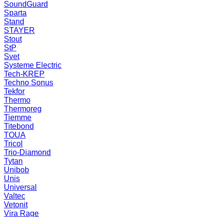
SoundGuard
Sparta
Stand
STAYER
Stout
StP
Svet
Systeme Electric
Tech-KREP
Techno Sonus
Tekfor
Thermo
Thermoreg
Tiemme
Titebond
TOUA
Tricol
Trio-Diamond
Tytan
Unibob
Unis
Universal
Valtec
Vetonit
Vira Rage