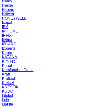
Hardy
Hesler
Hilberg
Holcim
HONEYWELL
Icopal
IEK
IN HOME
IRFIX
Itelma
IZOART
Izogertz
Kapro
KATANA
Kim Tec
Knauf
Komfortabel Gross
Kraft
Kraftool
Kreisel
KRESTIKI
KUDO
Litokol
Luix
Makita