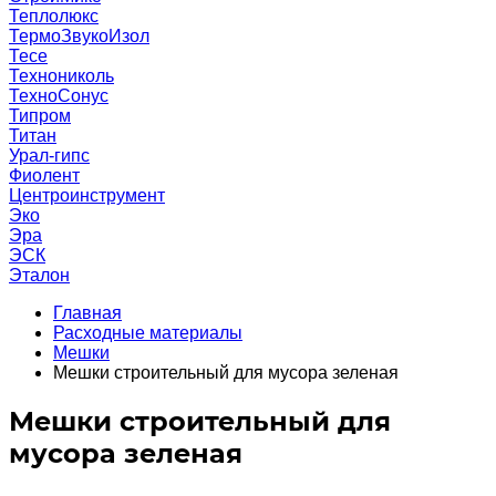
Теплолюкс
ТермоЗвукоИзол
Тесе
Технониколь
ТехноСонус
Типром
Титан
Урал-гипс
Фиолент
Центроинструмент
Эко
Эра
ЭСК
Эталон
Главная
Расходные материалы
Мешки
Мешки строительный для мусора зеленая
Мешки строительный для
мусора зеленая