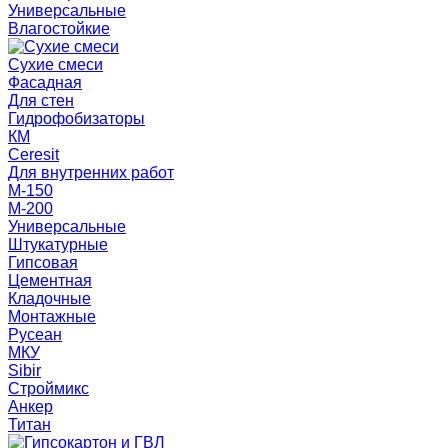
Универсальные
Влагостойкие
Сухие смеси
Фасадная
Для стен
Гидрофобизаторы
КМ
Ceresit
Для внутренних работ
М-150
М-200
Универсальные
Штукатурные
Гипсовая
Цементная
Кладочные
Монтажные
Русеан
МКУ
Sibir
Строймикс
Анкер
Титан