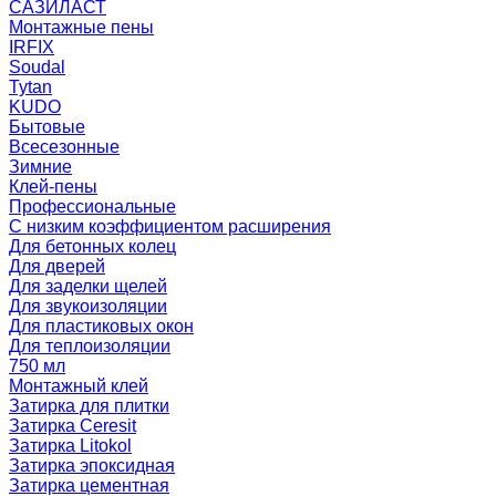
САЗИЛАСТ
Монтажные пены
IRFIX
Soudal
Tytan
KUDO
Бытовые
Всесезонные
Зимние
Клей-пены
Профессиональные
С низким коэффициентом расширения
Для бетонных колец
Для дверей
Для заделки щелей
Для звукоизоляции
Для пластиковых окон
Для теплоизоляции
750 мл
Монтажный клей
Затирка для плитки
Затирка Ceresit
Затирка Litokol
Затирка эпоксидная
Затирка цементная