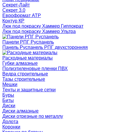
Секрет-Лайт
Секрет 3.0
Евроформат АТР
Контур КР
Люк под покраску Хаммер Гиппократ
Люк под покраску Хаммер Ультра
Панели РПГ Руспанель
Панель Руспанель РПГ двухсторонняя
Расходные материалы
Губки алмазные
Полиэтиленовые пленки ПВХ
Ведра строительные
Тазы строительные
Мешки
Тенты и защитные сетки
Буры
Биты
Диски
Диски алмазные
Диски отрезные по металлу
Долота
Коронки