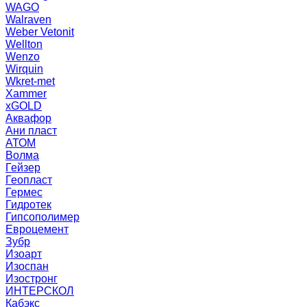
WAGO
Walraven
Weber Vetonit
Wellton
Wenzo
Wirquin
Wkret-met
Xammer
xGOLD
Аквафор
Ани пласт
АТОМ
Волма
Гейзер
Геопласт
Гермес
Гидротек
Гипсополимер
Евроцемент
Зубр
Изоарт
Изоспан
Изостронг
ИНТЕРСКОЛ
Кабэкс