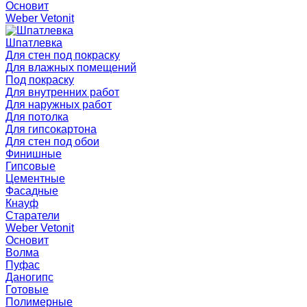
Основит
Weber Vetonit
Шпатлевка
Для стен под покраску
Для влажных помещений
Под покраску
Для внутренних работ
Для наружных работ
Для потолка
Для гипсокартона
Для стен под обои
Финишные
Гипсовые
Цементные
Фасадные
Кнауф
Старатели
Weber Vetonit
Основит
Волма
Пуфас
Даногипс
Готовые
Полимерные