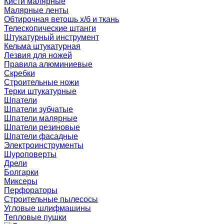
Кисти малярные
Малярные ленты
Обтирочная ветошь х/б и ткань
Телескопические штанги
Штукатурный инструмент
Кельма штукатурная
Лезвия для ножей
Правила алюминиевые
Скребки
Строительные ножи
Терки штукатурные
Шпатели
Шпатели зубчатые
Шпатели малярные
Шпатели резиновые
Шпатели фасадные
Электроинструменты
Шуроповерты
Дрели
Болгарки
Миксеры
Перфораторы
Строительные пылесосы
Угловые шлифмашины
Тепловые пушки