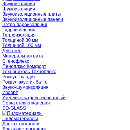
Звукоизоляция
Шумоизоляция
Звукоизоляционные плиты
Звукоизоляционные панели
Ветро-пароизоляция
Гидроизоляция
Теплоизоляция
Толщиной 30 мм
Толщиной 100 мм
Для стен
Минеральная вата
Стенофлекс
Пеноплэкс Комфорт
Технониколь Техноплекс
Роквул скандик
Роквул акустик баттс
Звуко-шумоизоляция
Изоарт
Утеплитель фольгированный
Сетка стеклотканевая
SD-GLASS
Пиломатериалы
Доска строганная
Доска нестроганная