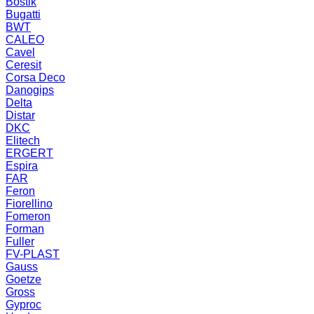
Bostik
Bugatti
BWT
CALEO
Cavel
Ceresit
Corsa Deco
Danogips
Delta
Distar
DKC
Elitech
ERGERT
Espira
FAR
Feron
Fiorellino
Fomeron
Forman
Fuller
FV-PLAST
Gauss
Goetze
Gross
Gyproc