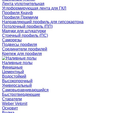
Лента уплотнительная
Углоформирующая лента для ГКЛ
Профиля Кнауф
Профиля Премиум
Направляющий профиль для гипсокартона
Потолочный профиль (ПП)
Маячки для штукатурки
Стоечный профиль (ПС)
Саморезы
Подвесы профиля
Соединители профилей
Крепеж для профиля
Наливные полы
Финишные
Цементный
Водостойкий
Высокопрочный
Универсальный
Самовыравнивающийся
Быстротвердеющие
Старатели
Weber Vetonit
Основит
Волма