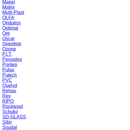
Mapei
Matrix
Multi-Plast
OLFA
Ondutiss
Optimal
Ore
Oscar
Oventrop
Ozone
P.I.T.
Penoplex
Poritep
Pufas
Putech
PVC
Quelyd
Rehau
Rev
RIPO
Rockwool
Schuko
SD-GLASS
Sibir
Soudal