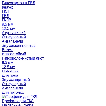
Гипсокартон и ГВЛ
Кнауф
ГКЛ
ГВЛ
ГКЛВ
9,5 мм
12,5 мм
Акустический
Огнеупорный
Аквапанели
Звукоизоляцонный
Волма
Влагостойкий
Гипсоволокнистый лист
9,5 мм
12,5 мм
Обычный
Для пола
Звукозащитный
Огнеупорный
Аквапанели
Для потолка
Профили для ГКЛ
Малярные уголки