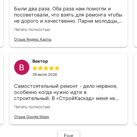
Были два раза. Оба раза нам помогли и
посоветовали, что взять для ремонта чтобы
не дорого и качественно. Парни молодцы,
чуть не экскурсию провели по магазину)
Читать полностью
Цены тоже нормальные
Отзыв Яндекс Карты
Вектор
29 июля 2026
Самостоятельный ремонт - дело нервное,
особенно когда нужно идти в
строительный. В «СтройКаскад» меня не
стали судить за неопытность, а просто
Читать полностью
объяснили, что и как лучше выбрать.
Отзыв Google Maps
Еще