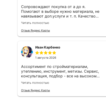
Сопровождают покупка от а до я.
Помогают в выборе нужно материала, не
навязывают доп.услуги и т. п. Качество
работы, ценами и качеством продукции
Читать полностью
доволен!
Отзыв Яндекс Карты
Иван Карбенко
1 августа 2026
Ассортимент по стройматериалам,
утеплению, инструмент, метизы. Сервис,
консультация, подбор - все на высоком
уровне. Рекомендую. Отличный магазин для
Читать полностью
строительства и ремонта.
Отзыв Яндекс Карты