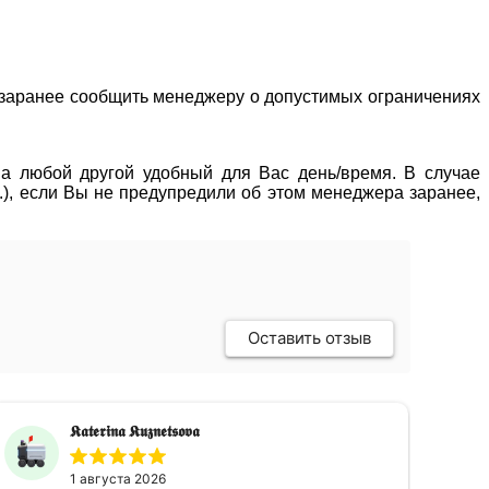
о заранее сообщить менеджеру о допустимых ограничениях
 на любой другой удобный для Вас день/время. В случае
р.), если Вы не предупредили об этом менеджера заранее,
Оставить отзыв
𝕶𝖆𝖙𝖊𝖗𝖎𝖓𝖆 𝕶𝖚𝖟𝖓𝖊𝖙𝖘𝖔𝖛𝖆
1 августа 2026