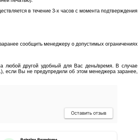
иней печатью).
ествляется в течение 3-х часов с момента подтверждения
о заранее сообщить менеджеру о допустимых ограничениях
 на любой другой удобный для Вас день/время. В случае
р.), если Вы не предупредили об этом менеджера заранее,
Оставить отзыв
𝕶𝖆𝖙𝖊𝖗𝖎𝖓𝖆 𝕶𝖚𝖟𝖓𝖊𝖙𝖘𝖔𝖛𝖆