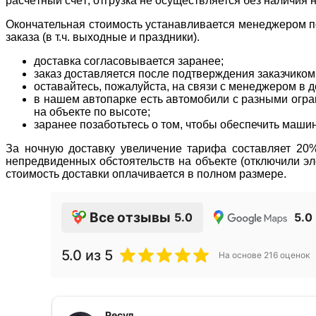
расчётный счёт; отгрузка не осуществляется без наличия 
Окончательная стоимость устанавливается менеджером по
заказа (в т.ч. выходные и праздники).
доставка согласовывается заранее;
заказ доставляется после подтверждения заказчиком
оставайтесь, пожалуйста, на связи с менеджером в де
в нашем автопарке есть автомобили с разными огран
на объекте по высоте;
заранее позаботьтесь о том, чтобы обеспечить маши
За ночную доставку увеличение тарифа составляет 20% 
непредвиденных обстоятельств на объекте (отключили эле
стоимость доставки оплачивается в полном размере.
Все отзывы
5.0
5.0
5.0
из 5
На основе
216
оценок
Ресул