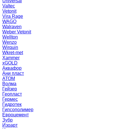
Universal
Valtec
Vetonit
Vira Rage
WAGO
Walraven
Weber Vetonit
Wellton
Wenzo
Wirquin
Wkret-met
Xammer
xGOLD
Аквафор
Ани пласт
АТОМ
Волма
Гейзер
Геопласт
Гермес
Гидротек
Гипсополимер
Евроцемент
Зубр
Изоарт