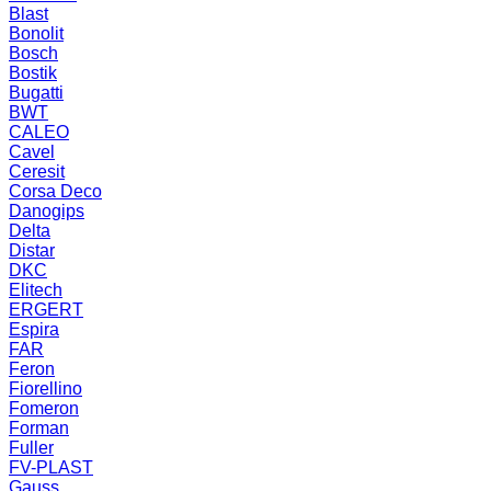
Blast
Bonolit
Bosch
Bostik
Bugatti
BWT
CALEO
Cavel
Ceresit
Corsa Deco
Danogips
Delta
Distar
DKC
Elitech
ERGERT
Espira
FAR
Feron
Fiorellino
Fomeron
Forman
Fuller
FV-PLAST
Gauss