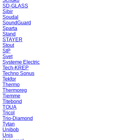
Schuko
SD-GLASS
Sibir
Soudal
SoundGuard
Sparta
Stand
STAYER
Stout
StP
Svet
Systeme Electric
Tech-KREP
Techno Sonus
Tekfor
Thermo
Thermoreg
Tiemme
Titebond
TOUA
Tricol
Trio-Diamond
Tytan
Unibob
Unis