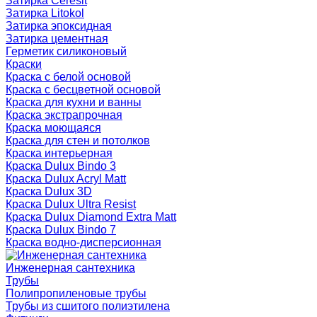
Затирка Ceresit
Затирка Litokol
Затирка эпоксидная
Затирка цементная
Герметик силиконовый
Краски
Краска с белой основой
Краска с бесцветной основой
Краска для кухни и ванны
Краска экстрапрочная
Краска моющаяся
Краска для стен и потолков
Краска интерьерная
Краска Dulux Bindo 3
Краска Dulux Acryl Matt
Краска Dulux 3D
Краска Dulux Ultra Resist
Краска Dulux Diamond Extra Matt
Краска Dulux Bindo 7
Краска водно-дисперсионная
Инженерная сантехника
Трубы
Полипропиленовые трубы
Трубы из сшитого полиэтилена