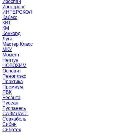
Изоспан
Изостронг
ИНТЕРСКОЛ
Кабэкс
КВТ
КМ
Конкорд
Луга
Мастер Класс
МКУ
Момент
Нептун
НОВОХИМ
Основит
Пеноплэкс
Практика
Премиум
РВК
Ресанта
Русеан
Руспанель
САЗИЛАСТ
Севкабель
Сибин
Сибртех