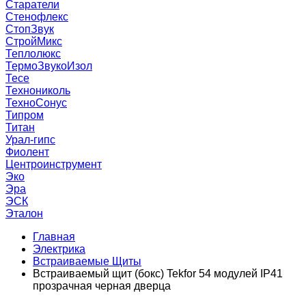
Старатели
Стенофлекс
СтопЗвук
СтройМикс
Теплолюкс
ТермоЗвукоИзол
Тесе
Технониколь
ТехноСонус
Типром
Титан
Урал-гипс
Фиолент
Центроинструмент
Эко
Эра
ЭСК
Эталон
Главная
Электрика
Встраиваемые Щиты
Встраиваемый щит (бокс) Tekfor 54 модулей IP41
прозрачная черная дверца