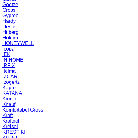
Goetze
Gross
Gyproc
Hardy
Hesler
Hilberg
Holcim
HONEYWELL
Icopal
IEK
IN HOME
IRFIX
Itelma
IZOART
Izogertz
Kapro
KATANA
Kim Tec
Knauf
Komfortabel Gross
Kraft
Kraftool
Kreisel
KRESTIKI
KUDO