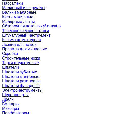
Пассатижи
Малярный инструмент
Валики малярные
Кисти малярные
Малярные ленты
Обтирочная ветошь х/б и ткань
Телескопические штанги
Штукатурный инструмент
Кельма штукатурная
Лезвия для ножей
Правила алюминиевые
Скребки
Строительные ножи
Терки штукатурные
Шпатели
Шпатели зубчатые
Шпатели малярные
Шпатели резиновые
Шпатели фасадные
Электроинструменты
Шуроповерты
Дрели
Болгарки
Миксеры
Перфораторы