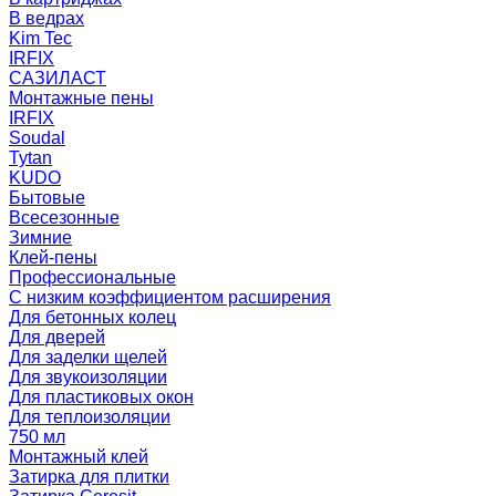
В ведрах
Kim Tec
IRFIX
САЗИЛАСТ
Монтажные пены
IRFIX
Soudal
Tytan
KUDO
Бытовые
Всесезонные
Зимние
Клей-пены
Профессиональные
С низким коэффициентом расширения
Для бетонных колец
Для дверей
Для заделки щелей
Для звукоизоляции
Для пластиковых окон
Для теплоизоляции
750 мл
Монтажный клей
Затирка для плитки