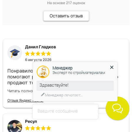
На основе
217
оценок
Оставить отзыв
Данил Гладков
6 августа 2026
Менеджер
Понравилось, что сотрудники действительно
Эксперт по стройматериалам
помогают разобраться с выбором, а не просто
продают товар. Подсказали оптимальное
Здравствуйте!
решение и ничего лишнего не навязывали.
Читать полностью
Остался доволен и качеством продукции, и
Менеджер
печатает...
обслуживанием.
Отзыв Яндекс Карты
Введите сообщение
Ресул