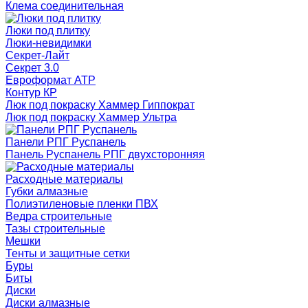
Клема соединительная
Люки под плитку
Люки-невидимки
Секрет-Лайт
Секрет 3.0
Евроформат АТР
Контур КР
Люк под покраску Хаммер Гиппократ
Люк под покраску Хаммер Ультра
Панели РПГ Руспанель
Панель Руспанель РПГ двухсторонняя
Расходные материалы
Губки алмазные
Полиэтиленовые пленки ПВХ
Ведра строительные
Тазы строительные
Мешки
Тенты и защитные сетки
Буры
Биты
Диски
Диски алмазные