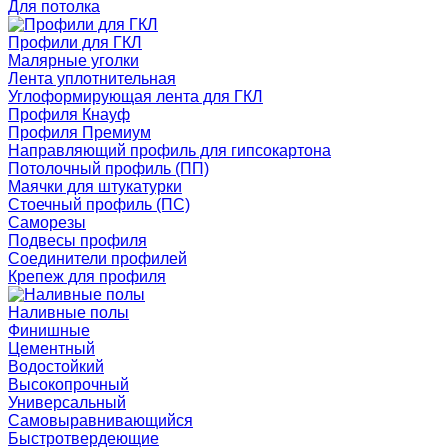
Для потолка
Профили для ГКЛ
Малярные уголки
Лента уплотнительная
Углоформирующая лента для ГКЛ
Профиля Кнауф
Профиля Премиум
Направляющий профиль для гипсокартона
Потолочный профиль (ПП)
Маячки для штукатурки
Стоечный профиль (ПС)
Саморезы
Подвесы профиля
Соединители профилей
Крепеж для профиля
Наливные полы
Финишные
Цементный
Водостойкий
Высокопрочный
Универсальный
Самовыравнивающийся
Быстротвердеющие