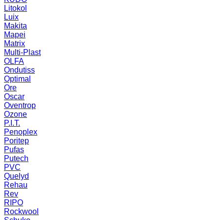
Litokol
Luix
Makita
Mapei
Matrix
Multi-Plast
OLFA
Ondutiss
Optimal
Ore
Oscar
Oventrop
Ozone
P.I.T.
Penoplex
Poritep
Pufas
Putech
PVC
Quelyd
Rehau
Rev
RIPO
Rockwool