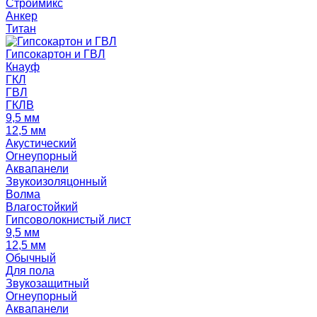
Строймикс
Анкер
Титан
Гипсокартон и ГВЛ
Кнауф
ГКЛ
ГВЛ
ГКЛВ
9,5 мм
12,5 мм
Акустический
Огнеупорный
Аквапанели
Звукоизоляцонный
Волма
Влагостойкий
Гипсоволокнистый лист
9,5 мм
12,5 мм
Обычный
Для пола
Звукозащитный
Огнеупорный
Аквапанели