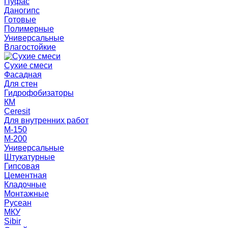
Пуфас
Даногипс
Готовые
Полимерные
Универсальные
Влагостойкие
Сухие смеси
Фасадная
Для стен
Гидрофобизаторы
КМ
Ceresit
Для внутренних работ
М-150
М-200
Универсальные
Штукатурные
Гипсовая
Цементная
Кладочные
Монтажные
Русеан
МКУ
Sibir