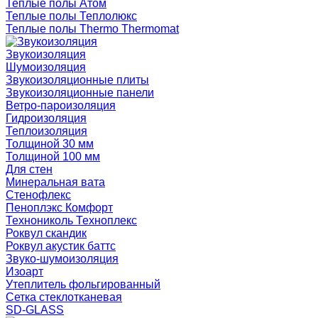
Теплые полы Атом
Теплые полы Теплолюкс
Теплые полы Thermo Thermomat
Звукоизоляция
Шумоизоляция
Звукоизоляционные плиты
Звукоизоляционные панели
Ветро-пароизоляция
Гидроизоляция
Теплоизоляция
Толщиной 30 мм
Толщиной 100 мм
Для стен
Минеральная вата
Стенофлекс
Пеноплэкс Комфорт
Технониколь Техноплекс
Роквул скандик
Роквул акустик баттс
Звуко-шумоизоляция
Изоарт
Утеплитель фольгированный
Сетка стеклотканевая
SD-GLASS