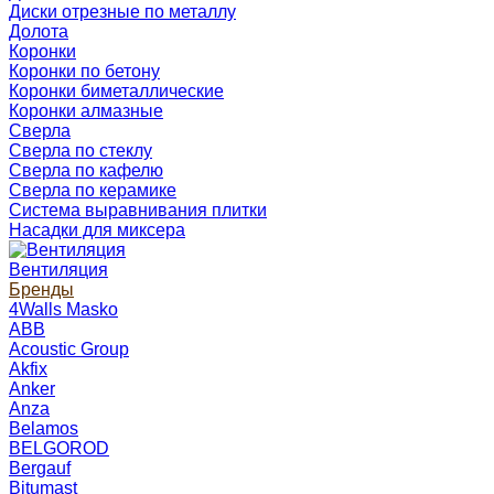
Диски отрезные по металлу
Долота
Коронки
Коронки по бетону
Коронки биметаллические
Коронки алмазные
Сверла
Сверла по стеклу
Сверла по кафелю
Сверла по керамике
Система выравнивания плитки
Насадки для миксера
Вентиляция
Бренды
4Walls Masko
ABB
Acoustic Group
Akfix
Anker
Anza
Belamos
BELGOROD
Bergauf
Bitumast