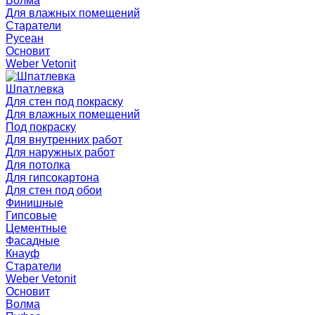
Волма
Для влажных помещений
Старатели
Русеан
Основит
Weber Vetonit
Шпатлевка
Для стен под покраску
Для влажных помещений
Под покраску
Для внутренних работ
Для наружных работ
Для потолка
Для гипсокартона
Для стен под обои
Финишные
Гипсовые
Цементные
Фасадные
Кнауф
Старатели
Weber Vetonit
Основит
Волма