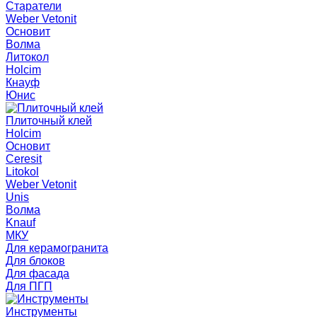
Старатели
Weber Vetonit
Основит
Волма
Литокол
Holcim
Кнауф
Юнис
Плиточный клей
Holcim
Основит
Ceresit
Litokol
Weber Vetonit
Unis
Волма
Knauf
МКУ
Для керамогранита
Для блоков
Для фасада
Для ПГП
Инструменты