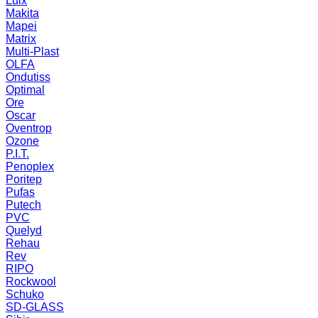
Luix
Makita
Mapei
Matrix
Multi-Plast
OLFA
Ondutiss
Optimal
Ore
Oscar
Oventrop
Ozone
P.I.T.
Penoplex
Poritep
Pufas
Putech
PVC
Quelyd
Rehau
Rev
RIPO
Rockwool
Schuko
SD-GLASS