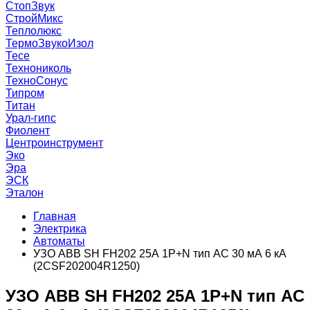
СтопЗвук
СтройМикс
Теплолюкс
ТермоЗвукоИзол
Тесе
Технониколь
ТехноСонус
Типром
Титан
Урал-гипс
Фиолент
Центроинструмент
Эко
Эра
ЭСК
Эталон
Главная
Электрика
Автоматы
УЗО ABB SH FH202 25А 1P+N тип AC 30 мА 6 кА
(2CSF202004R1250)
УЗО ABB SH FH202 25А 1P+N тип AC