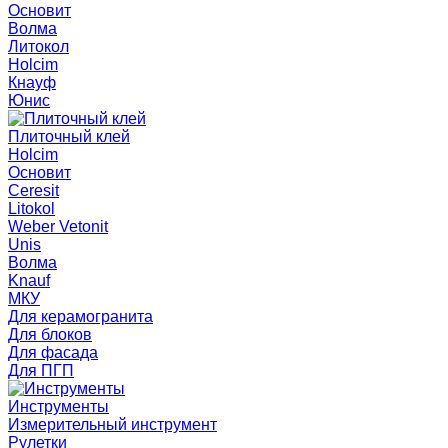
Основит
Волма
Литокол
Holcim
Кнауф
Юнис
Плиточный клей
Holcim
Основит
Ceresit
Litokol
Weber Vetonit
Unis
Волма
Knauf
МКУ
Для керамогранита
Для блоков
Для фасада
Для ПГП
Инструменты
Измерительный инструмент
Рулетки