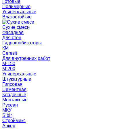
Готовые
Полимерные
Универсальные
Влагостойкие
Сухие смеси
Фасадная
Для стен
Гидрофобизаторы
КМ
Ceresit
Для внутренних работ
М-150
М-200
Универсальные
Штукатурные
Гипсовая
Цементная
Кладочные
Монтажные
Русеан
МКУ
Sibir
Строймикс
Анкер