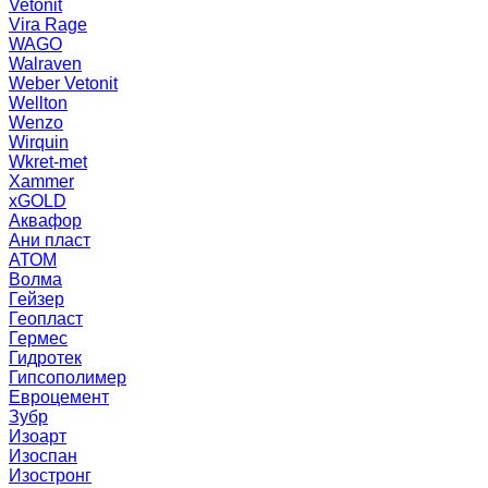
Vetonit
Vira Rage
WAGO
Walraven
Weber Vetonit
Wellton
Wenzo
Wirquin
Wkret-met
Xammer
xGOLD
Аквафор
Ани пласт
АТОМ
Волма
Гейзер
Геопласт
Гермес
Гидротек
Гипсополимер
Евроцемент
Зубр
Изоарт
Изоспан
Изостронг