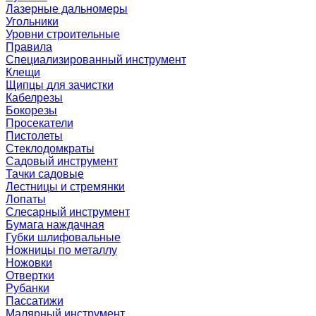
Лазерные дальномеры
Угольники
Уровни строительные
Правила
Специализированный инструмент
Клещи
Щипцы для зачистки
Кабелрезы
Бокорезы
Просекатели
Пистолеты
Стеклодомкраты
Садовый инструмент
Тачки садовые
Лестницы и стремянки
Лопаты
Слесарный инструмент
Бумага наждачная
Губки шлифовальные
Ножницы по металлу
Ножовки
Отвертки
Рубанки
Пассатижи
Малярный инструмент