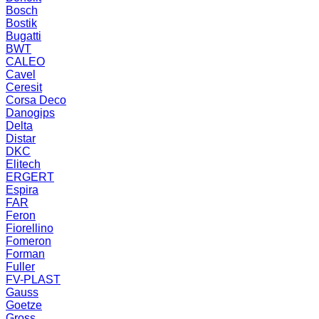
Bosch
Bostik
Bugatti
BWT
CALEO
Cavel
Ceresit
Corsa Deco
Danogips
Delta
Distar
DKC
Elitech
ERGERT
Espira
FAR
Feron
Fiorellino
Fomeron
Forman
Fuller
FV-PLAST
Gauss
Goetze
Gross