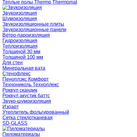
Теплые полы Thermo Thermomat
Звукоизоляция
Шумоизоляция
Звукоизоляционные плиты
Звукоизоляционные панели
Ветро-пароизоляция
Гидроизоляция
Теплоизоляция
Толщиной 30 мм
Толщиной 100 мм
Для стен
Минеральная вата
Стенофлекс
Пеноплэкс Комфорт
Технониколь Техноплекс
Роквул скандик
Роквул акустик баттс
Звуко-шумоизоляция
Изоарт
Утеплитель фольгированный
Сетка стеклотканевая
SD-GLASS
Пиломатериалы