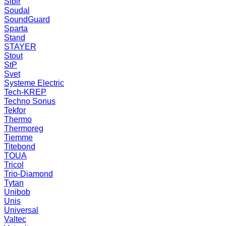
Sibir
Soudal
SoundGuard
Sparta
Stand
STAYER
Stout
StP
Svet
Systeme Electric
Tech-KREP
Techno Sonus
Tekfor
Thermo
Thermoreg
Tiemme
Titebond
TOUA
Tricol
Trio-Diamond
Tytan
Unibob
Unis
Universal
Valtec