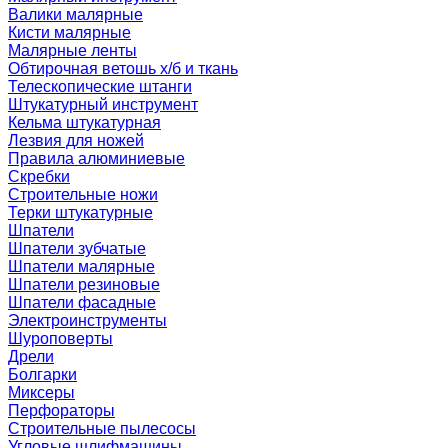
Валики малярные
Кисти малярные
Малярные ленты
Обтирочная ветошь х/б и ткань
Телескопические штанги
Штукатурный инструмент
Кельма штукатурная
Лезвия для ножей
Правила алюминиевые
Скребки
Строительные ножи
Терки штукатурные
Шпатели
Шпатели зубчатые
Шпатели малярные
Шпатели резиновые
Шпатели фасадные
Электроинструменты
Шуроповерты
Дрели
Болгарки
Миксеры
Перфораторы
Строительные пылесосы
Угловые шлифмашины