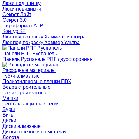
Люки под плитку
Люки-невидимки
Секрет-Лайт
Секрет 3.0
Евроформат АТР
Контур КР
Люк под покраску Хаммер Гиппократ
Люк под покраску Хаммер Ультра
Панели РПГ Руспанель
Панель Руспанель РПГ двухсторонняя
Расходные материалы
Губки алмазные
Полиэтиленовые пленки ПВХ
Ведра строительные
Тазы строительные
Мешки
Тенты и защитные сетки
Буры
Биты
Диски
Диски алмазные
Диски отрезные по металлу
Долота