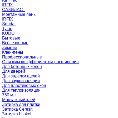
Kim Tec
IRFIX
САЗИЛАСТ
Монтажные пены
IRFIX
Soudal
Tytan
KUDO
Бытовые
Всесезонные
Зимние
Клей-пены
Профессиональные
С низким коэффициентом расширения
Для бетонных колец
Для дверей
Для заделки щелей
Для звукоизоляции
Для пластиковых окон
Для теплоизоляции
750 мл
Монтажный клей
Затирка для плитки
Затирка Ceresit
Затирка Litokol