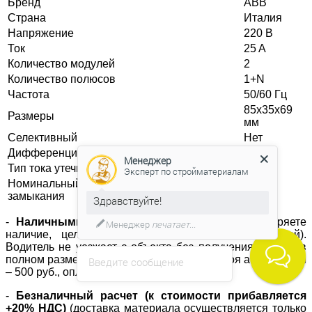
Бренд
ABB
Страна
Италия
Напряжение
220 В
Ток
25 A
Количество модулей
2
Количество полюсов
1+N
Частота
50/60 Гц
85х35х69
Размеры
мм
Селективный
Нет
Дифференциальный ток
30 мА
Менеджер
Тип тока утечки
AC
Эксперт по стройматериалам
Номинальный условный ток короткого
6 кA
замыкания
Здравствуйте!
-
Наличными
(при получении товара Вы проверяете
Менеджер
печатает...
наличие, целостность, и количество по накладной).
Водитель не уезжает с объекта без получения оплаты в
полном размере, за каждые полчаса простоя автомобиля
Введите сообщение
– 500 руб., оплачивается дополнительно.
-
Безналичный расчет (к стоимости прибавляется
+20% НДС)
(доставка материала осуществляется только