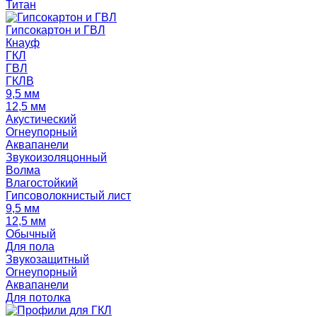
Титан
Гипсокартон и ГВЛ
Кнауф
ГКЛ
ГВЛ
ГКЛВ
9,5 мм
12,5 мм
Акустический
Огнеупорный
Аквапанели
Звукоизоляцонный
Волма
Влагостойкий
Гипсоволокнистый лист
9,5 мм
12,5 мм
Обычный
Для пола
Звукозащитный
Огнеупорный
Аквапанели
Для потолка