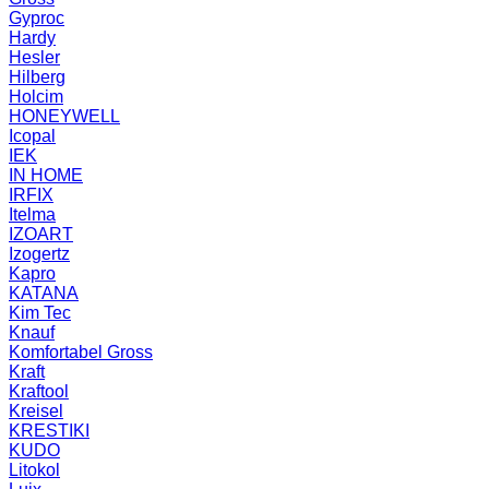
Gyproc
Hardy
Hesler
Hilberg
Holcim
HONEYWELL
Icopal
IEK
IN HOME
IRFIX
Itelma
IZOART
Izogertz
Kapro
KATANA
Kim Tec
Knauf
Komfortabel Gross
Kraft
Kraftool
Kreisel
KRESTIKI
KUDO
Litokol