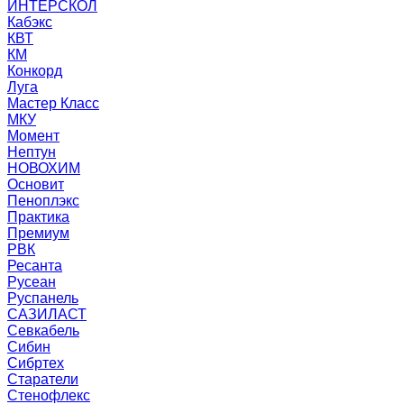
ИНТЕРСКОЛ
Кабэкс
КВТ
КМ
Конкорд
Луга
Мастер Класс
МКУ
Момент
Нептун
НОВОХИМ
Основит
Пеноплэкс
Практика
Премиум
РВК
Ресанта
Русеан
Руспанель
САЗИЛАСТ
Севкабель
Сибин
Сибртех
Старатели
Стенофлекс