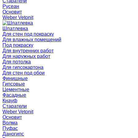
Старатели
Русеан
Основит
Weber Vetonit
Шпатлевка
Для стен под покраску
Для влажных помещений
Под покраску
Для внутренних работ
Для наружных работ
Для потолка
Для гипсокартона
Для стен под обои
Финишные
Гипсовые
Цементные
Фасадные
Кнауф
Старатели
Weber Vetonit
Основит
Волма
Пуфас
Даногипс