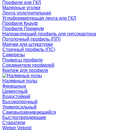
Профили для ГКЛ
Малярные уголки
Лента уплотнительная
Углоформирующая лента для ГКЛ
Профиля Кнауф
Профиля Премиум
Направляющий профиль для гипсокартона
Потолочный профиль (ПП)
Маячки для штукатурки
Стоечный профиль (ПС)
Саморезы
Подвесы профиля
Соединители профилей
Крепеж для профиля
Наливные полы
Финишные
Цементный
Водостойкий
Высокопрочный
Универсальный
Самовыравнивающийся
Быстротвердеющие
Старатели
Weber Vetonit