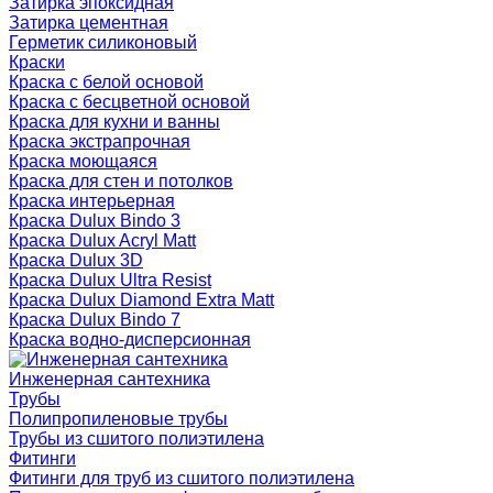
Затирка эпоксидная
Затирка цементная
Герметик силиконовый
Краски
Краска с белой основой
Краска с бесцветной основой
Краска для кухни и ванны
Краска экстрапрочная
Краска моющаяся
Краска для стен и потолков
Краска интерьерная
Краска Dulux Bindo 3
Краска Dulux Acryl Matt
Краска Dulux 3D
Краска Dulux Ultra Resist
Краска Dulux Diamond Extra Matt
Краска Dulux Bindo 7
Краска водно-дисперсионная
Инженерная сантехника
Трубы
Полипропиленовые трубы
Трубы из сшитого полиэтилена
Фитинги
Фитинги для труб из сшитого полиэтилена