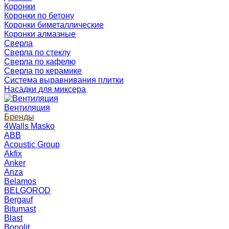
Коронки
Коронки по бетону
Коронки биметаллические
Коронки алмазные
Сверла
Сверла по стеклу
Сверла по кафелю
Сверла по керамике
Система выравнивания плитки
Насадки для миксера
Вентиляция
Бренды
4Walls Masko
ABB
Acoustic Group
Akfix
Anker
Anza
Belamos
BELGOROD
Bergauf
Bitumast
Blast
Bonolit