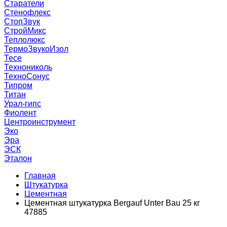
Старатели
Стенофлекс
СтопЗвук
СтройМикс
Теплолюкс
ТермоЗвукоИзол
Тесе
Технониколь
ТехноСонус
Типром
Титан
Урал-гипс
Фиолент
Центроинструмент
Эко
Эра
ЭСК
Эталон
Главная
Штукатурка
Цементная
Цементная штукатурка Bergauf Unter Bau 25 кг
47885