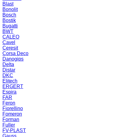
Blast
Bonolit
Bosch
Bostik
Bugatti
BWT
CALEO
Cavel
Ceresit
Corsa Deco
Danogips
Delta
Distar
DKC
Elitech
ERGERT
Espira
FAR
Feron
Fiorellino
Fomeron
Forman
Fuller
FV-PLAST
Gauss