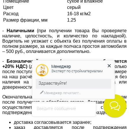
Помещение
сухое и влажное
Цвет
серый
Расход
16-18 кг/м2
Размер фракции, мм
1.25
-
Наличными
(при получении товара Вы проверяете
наличие, целостность, и количество по накладной).
Водитель не уезжает с объекта без получения оплаты в
полном размере, за каждые полчаса простоя автомобиля
– 500 руб., оплачивается дополнительно.
-
Безналичный расчет (к стоимости прибавляется
Менеджер
+20% НДС)
(доставка материала осуществляется только
Эксперт по стройматериалам
после поступления денежных средств в полном размере
на наш расчётный счёт; отгрузка не осуществляется без
наличия на объекте печати компании заказчика или
Здравствуйте!
доверенности с синей печатью).
Менеджер
печатает...
Окончательная стоимость устанавливается менеджером
после получения и обработки заказа. Доставка товаров
осуществляется в течение 3-х часов с момента
Введите сообщение
подтверждения заказа (в т.ч. выходные и праздники).
доставка согласовывается заранее;
заказ доставляется после подтверждения