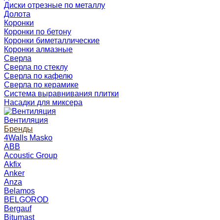
Диски отрезные по металлу
Долота
Коронки
Коронки по бетону
Коронки биметаллические
Коронки алмазные
Сверла
Сверла по стеклу
Сверла по кафелю
Сверла по керамике
Система выравнивания плитки
Насадки для миксера
Вентиляция
Бренды
4Walls Masko
ABB
Acoustic Group
Akfix
Anker
Anza
Belamos
BELGOROD
Bergauf
Bitumast