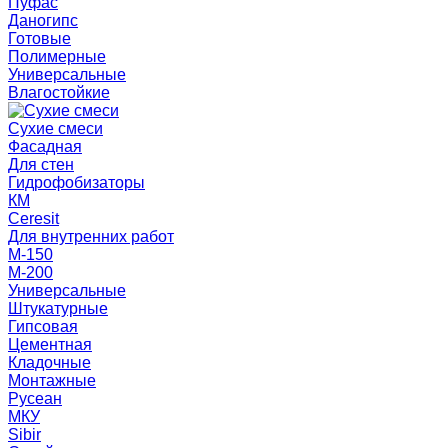
Пуфас
Даногипс
Готовые
Полимерные
Универсальные
Влагостойкие
Сухие смеси
Фасадная
Для стен
Гидрофобизаторы
КМ
Ceresit
Для внутренних работ
М-150
М-200
Универсальные
Штукатурные
Гипсовая
Цементная
Кладочные
Монтажные
Русеан
МКУ
Sibir