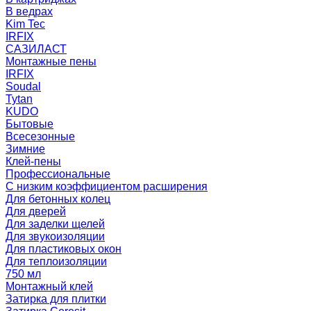
В ведрах
Kim Tec
IRFIX
САЗИЛАСТ
Монтажные пены
IRFIX
Soudal
Tytan
KUDO
Бытовые
Всесезонные
Зимние
Клей-пены
Профессиональные
С низким коэффициентом расширения
Для бетонных колец
Для дверей
Для заделки щелей
Для звукоизоляции
Для пластиковых окон
Для теплоизоляции
750 мл
Монтажный клей
Затирка для плитки