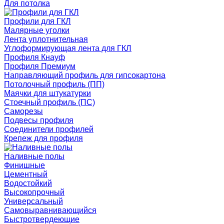
Для потолка
Профили для ГКЛ
Малярные уголки
Лента уплотнительная
Углоформирующая лента для ГКЛ
Профиля Кнауф
Профиля Премиум
Направляющий профиль для гипсокартона
Потолочный профиль (ПП)
Маячки для штукатурки
Стоечный профиль (ПС)
Саморезы
Подвесы профиля
Соединители профилей
Крепеж для профиля
Наливные полы
Финишные
Цементный
Водостойкий
Высокопрочный
Универсальный
Самовыравнивающийся
Быстротвердеющие