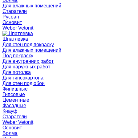
Волма
Для влажных помещений
Старатели
Русеан
Основит
Weber Vetonit
Шпатлевка
Для стен под покраску
Для влажных помещений
Под покраску
Для внутренних работ
Для наружных работ
Для потолка
Для гипсокартона
Для стен под обои
Финишные
Гипсовые
Цементные
Фасадные
Кнауф
Старатели
Weber Vetonit
Основит
Волма