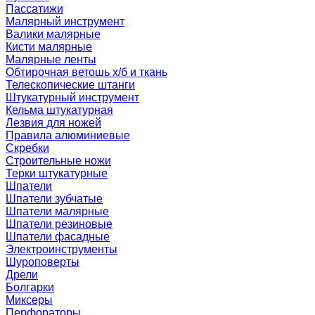
Пассатижи
Малярный инструмент
Валики малярные
Кисти малярные
Малярные ленты
Обтирочная ветошь х/б и ткань
Телескопические штанги
Штукатурный инструмент
Кельма штукатурная
Лезвия для ножей
Правила алюминиевые
Скребки
Строительные ножи
Терки штукатурные
Шпатели
Шпатели зубчатые
Шпатели малярные
Шпатели резиновые
Шпатели фасадные
Электроинструменты
Шуроповерты
Дрели
Болгарки
Миксеры
Перфораторы