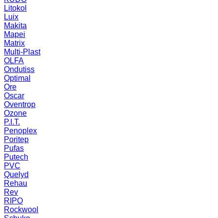
Litokol
Luix
Makita
Mapei
Matrix
Multi-Plast
OLFA
Ondutiss
Optimal
Ore
Oscar
Oventrop
Ozone
P.I.T.
Penoplex
Poritep
Pufas
Putech
PVC
Quelyd
Rehau
Rev
RIPO
Rockwool