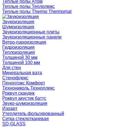
Теплые полы Атом
Теплые полы Теплолюкс
Теплые полы Thermo Thermomat
Звукоизоляция
Шумоизоляция
Звукоизоляционные плиты
Звукоизоляционные панели
Ветро-пароизоляция
Гидроизоляция
Теплоизоляция
Толщиной 30 мм
Толщиной 100 мм
Для стен
Минеральная вата
Стенофлекс
Пеноплэкс Комфорт
Технониколь Техноплекс
Роквул скандик
Роквул акустик баттс
Звуко-шумоизоляция
Изоарт
Утеплитель фольгированный
Сетка стеклотканевая
SD-GLASS