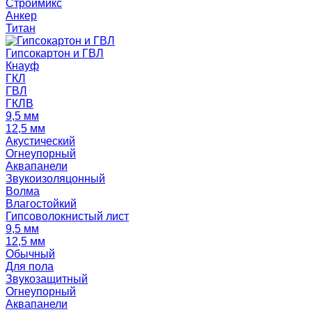
Строймикс
Анкер
Титан
Гипсокартон и ГВЛ
Кнауф
ГКЛ
ГВЛ
ГКЛВ
9,5 мм
12,5 мм
Акустический
Огнеупорный
Аквапанели
Звукоизоляцонный
Волма
Влагостойкий
Гипсоволокнистый лист
9,5 мм
12,5 мм
Обычный
Для пола
Звукозащитный
Огнеупорный
Аквапанели