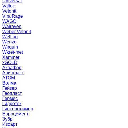
Universal
Valtec
Vetonit
Vira Rage
WAGO
Walraven
Weber Vetonit
Wellton
Wenzo
Wirquin
Wkret-met
Xammer
xGOLD
Аквафор
Ани пласт
АТОМ
Волма
Гейзер
Геопласт
Гермес
Гидротек
Гипсополимер
Евроцемент
Зубр
Изоарт