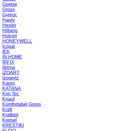
Goetze
Gross
Gyproc
Hardy
Hesler
Hilberg
Holcim
HONEYWELL
Icopal
IEK
IN HOME
IRFIX
Itelma
IZOART
Izogertz
Kapro
KATANA
Kim Tec
Knauf
Komfortabel Gross
Kraft
Kraftool
Kreisel
KRESTIKI
KUDO