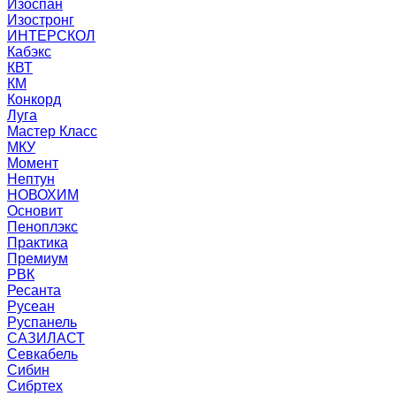
Изоспан
Изостронг
ИНТЕРСКОЛ
Кабэкс
КВТ
КМ
Конкорд
Луга
Мастер Класс
МКУ
Момент
Нептун
НОВОХИМ
Основит
Пеноплэкс
Практика
Премиум
РВК
Ресанта
Русеан
Руспанель
САЗИЛАСТ
Севкабель
Сибин
Сибртех