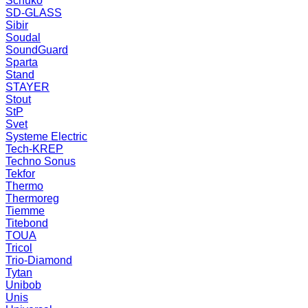
Schuko
SD-GLASS
Sibir
Soudal
SoundGuard
Sparta
Stand
STAYER
Stout
StP
Svet
Systeme Electric
Tech-KREP
Techno Sonus
Tekfor
Thermo
Thermoreg
Tiemme
Titebond
TOUA
Tricol
Trio-Diamond
Tytan
Unibob
Unis