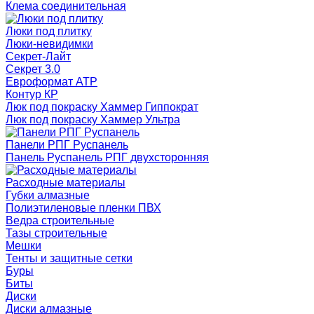
Клема соединительная
Люки под плитку
Люки-невидимки
Секрет-Лайт
Секрет 3.0
Евроформат АТР
Контур КР
Люк под покраску Хаммер Гиппократ
Люк под покраску Хаммер Ультра
Панели РПГ Руспанель
Панель Руспанель РПГ двухсторонняя
Расходные материалы
Губки алмазные
Полиэтиленовые пленки ПВХ
Ведра строительные
Тазы строительные
Мешки
Тенты и защитные сетки
Буры
Биты
Диски
Диски алмазные