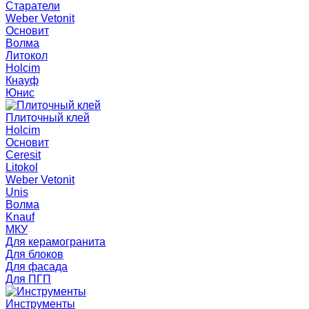
Старатели
Weber Vetonit
Основит
Волма
Литокол
Holcim
Кнауф
Юнис
Плиточный клей
Holcim
Основит
Ceresit
Litokol
Weber Vetonit
Unis
Волма
Knauf
МКУ
Для керамогранита
Для блоков
Для фасада
Для ПГП
Инструменты