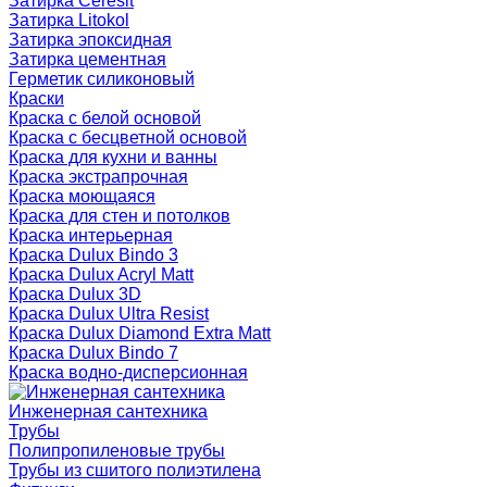
Затирка Ceresit
Затирка Litokol
Затирка эпоксидная
Затирка цементная
Герметик силиконовый
Краски
Краска с белой основой
Краска с бесцветной основой
Краска для кухни и ванны
Краска экстрапрочная
Краска моющаяся
Краска для стен и потолков
Краска интерьерная
Краска Dulux Bindo 3
Краска Dulux Acryl Matt
Краска Dulux 3D
Краска Dulux Ultra Resist
Краска Dulux Diamond Extra Matt
Краска Dulux Bindo 7
Краска водно-дисперсионная
Инженерная сантехника
Трубы
Полипропиленовые трубы
Трубы из сшитого полиэтилена