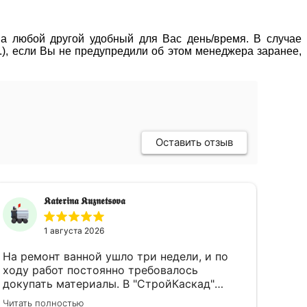
 на любой другой удобный для Вас день/время. В случае
р.), если Вы не предупредили об этом менеджера заранее,
Оставить отзыв
𝕶𝖆𝖙𝖊𝖗𝖎𝖓𝖆 𝕶𝖚𝖟𝖓𝖊𝖙𝖘𝖔𝖛𝖆
1 августа 2026
На ремонт ванной ушло три недели, и по
ходу работ постоянно требовалось
докупать материалы. В "СтройКаскад"
менеджеры быстро находили всё
Читать полностью