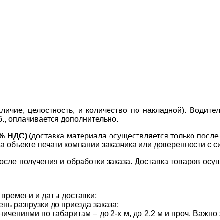
ичие, целостность, и количество по накладной). Водите
б., оплачивается дополнительно.
0% НДС)
(доставка материала осуществляется только посл
на объекте печати компании заказчика или доверенности с с
сле получения и обработки заказа. Доставка товаров осущ
 времени и даты доставки;
нь разгрузки до приезда заказа;
ичениями по габаритам – до 2-х м, до 2,2 м и проч. Важн