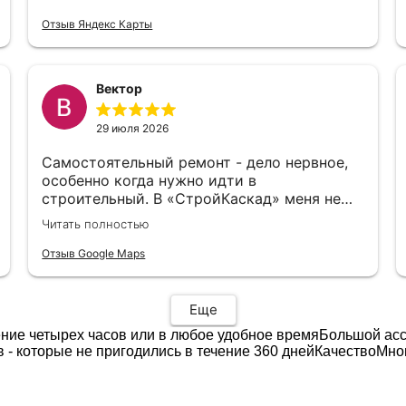
Цены тоже нормальные
Отзыв Яндекс Карты
Вектор
29 июля 2026
Самостоятельный ремонт - дело нервное,
особенно когда нужно идти в
строительный. В «СтройКаскад» меня не
стали судить за неопытность, а просто
Читать полностью
объяснили, что и как лучше выбрать.
Отзыв Google Maps
Еще
ение четырех часов или в любое удобное время
Большой ас
 - которые не пригодились в течение 360 дней
Качество
Мно