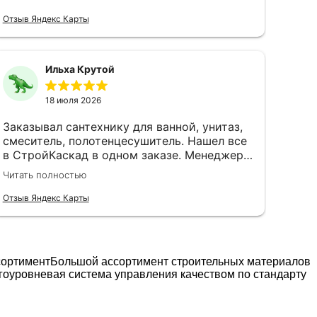
необходимое, а однажды даже доходчиво
объяснили, какую грунтовку выбрать для
Отзыв Яндекс Карты
плитки на гипсокартон, не ограничиваясь
сухим артикулом. Доставка всегда была
чёткой, что помогало при поэтапном
Ильха Крутой
ведении ремонта.
18 июля 2026
Заказывал сантехнику для ванной, унитаз,
смеситель, полотенцесушитель. Нашел все
в СтройКаскад в одном заказе. Менеджер
помог разобраться с совместимостью
Читать полностью
смесителя и душевой стойки, оказывается,
там есть нюансы которые я бы сам не
Отзыв Яндекс Карты
заметил. Доставили все разом. Сантехник
сказал что подобрано правильно, ничего
переделывать не пришлось.
сортимент
Большой ассортимент строительных материалов
гоуровневая система управления качеством по стандарту