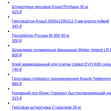
Штукатурка гипсовая Knauf Ротбанд 30 кг
425
₽
Гипсокартон Knauf 2000х1200х12,5 мм влагостойкий
345
₽
Пескобетон Русеан М-300 40 кг
300
₽
Шпаклевка полимерная финишная Weber Vetonit LR P
800
₽
Клей армированный для плитки Litokol EVO K80 серая
740
₽
Грунтовка глубокого проникновения Кнауф Тифенгру
960
₽
Наливной пол Юнис Горизонт быстротвердеющий уни
315
₽
Гипсовая штукатурка Старатели 30 кг