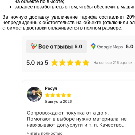
на объекте по высоте;
заранее позаботьтесь о том, чтобы обеспечить маши
За ночную доставку увеличение тарифа составляет 20% 
непредвиденных обстоятельств на объекте (отключили эле
стоимость доставки оплачивается в полном размере.
Все отзывы
5.0
5.0
5.0
из 5
На основе
216
оценок
Ресул
5 августа 2026
Сопровождают покупка от а до я.
Помогают в выборе нужно материала, не
навязывают доп.услуги и т. п. Качество
работы, ценами и качеством продукции
Читать полностью