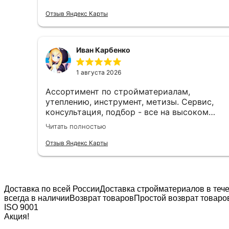
доволен!
Отзыв Яндекс Карты
Иван Карбенко
1 августа 2026
Ассортимент по стройматериалам,
утеплению, инструмент, метизы. Сервис,
консультация, подбор - все на высоком
уровне. Рекомендую. Отличный магазин для
Читать полностью
строительства и ремонта.
Отзыв Яндекс Карты
Доставка по всей России
Доставка стройматериалов в теч
всегда в наличии
Возврат товаров
Простой возврат товаров
ISO 9001
Акция!