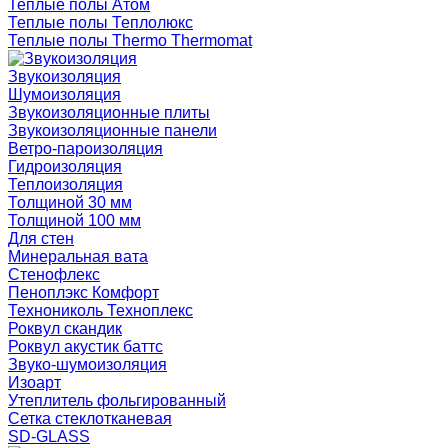
Теплые полы Атом
Теплые полы Теплолюкс
Теплые полы Thermo Thermomat
Звукоизоляция
Шумоизоляция
Звукоизоляционные плиты
Звукоизоляционные панели
Ветро-пароизоляция
Гидроизоляция
Теплоизоляция
Толщиной 30 мм
Толщиной 100 мм
Для стен
Минеральная вата
Стенофлекс
Пеноплэкс Комфорт
Технониколь Техноплекс
Роквул скандик
Роквул акустик баттс
Звуко-шумоизоляция
Изоарт
Утеплитель фольгированный
Сетка стеклотканевая
SD-GLASS