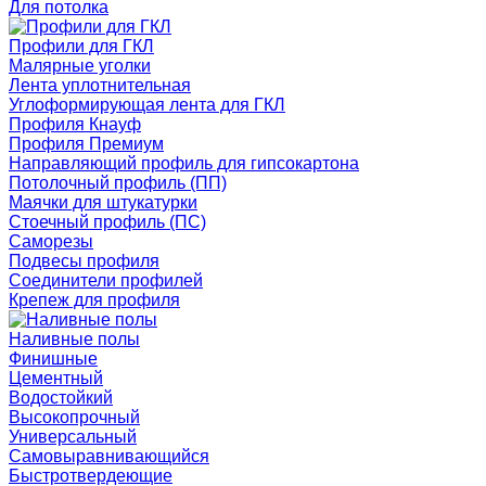
Для потолка
Профили для ГКЛ
Малярные уголки
Лента уплотнительная
Углоформирующая лента для ГКЛ
Профиля Кнауф
Профиля Премиум
Направляющий профиль для гипсокартона
Потолочный профиль (ПП)
Маячки для штукатурки
Стоечный профиль (ПС)
Саморезы
Подвесы профиля
Соединители профилей
Крепеж для профиля
Наливные полы
Финишные
Цементный
Водостойкий
Высокопрочный
Универсальный
Самовыравнивающийся
Быстротвердеющие