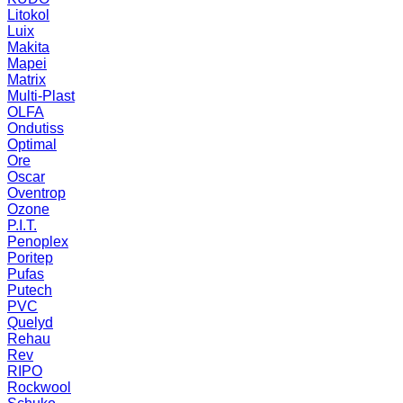
Litokol
Luix
Makita
Mapei
Matrix
Multi-Plast
OLFA
Ondutiss
Optimal
Ore
Oscar
Oventrop
Ozone
P.I.T.
Penoplex
Poritep
Pufas
Putech
PVC
Quelyd
Rehau
Rev
RIPO
Rockwool