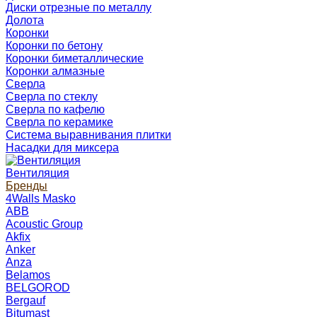
Диски отрезные по металлу
Долота
Коронки
Коронки по бетону
Коронки биметаллические
Коронки алмазные
Сверла
Сверла по стеклу
Сверла по кафелю
Сверла по керамике
Система выравнивания плитки
Насадки для миксера
Вентиляция
Бренды
4Walls Masko
ABB
Acoustic Group
Akfix
Anker
Anza
Belamos
BELGOROD
Bergauf
Bitumast