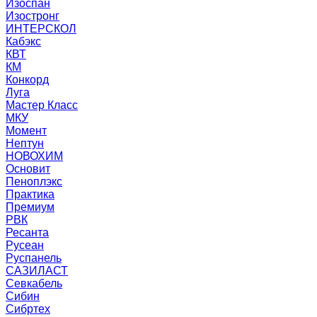
Изоспан
Изостронг
ИНТЕРСКОЛ
Кабэкс
КВТ
КМ
Конкорд
Луга
Мастер Класс
МКУ
Момент
Нептун
НОВОХИМ
Основит
Пеноплэкс
Практика
Премиум
РВК
Ресанта
Русеан
Руспанель
САЗИЛАСТ
Севкабель
Сибин
Сибртех