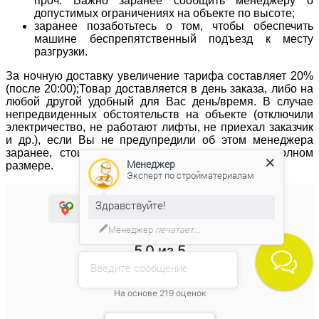
проч. Важно заранее сообщить менеджеру о
допустимых ограничениях на объекте по высоте;
заранее позаботьтесь о том, чтобы обеспечить
машине беспрепятственный подъезд к месту
разгрузки.
За ночную доставку увеличение тарифа составляет 20%
(после 20:00);Товар доставляется в день заказа, либо на
любой другой удобный для Вас день/время. В случае
непредвиденных обстоятельств на объекте (отключили
электричество, не работают лифты, не приехал заказчик
и др.), если Вы не предупредили об этом менеджера
заранее, стоимость доставки оплачивается в полном
Менеджер
размере.
Эксперт по стройматериалам
Здравствуйте!
5.0
5.0
5.0
Менеджер
печатает...
5.0
из 5
Введите сообщение
На основе
219
оценок