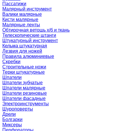
Пассатижи
Малярный инструмент
Валики малярные
Кисти малярные
Малярные ленты
Обтирочная ветошь х/б и ткань
Телескопические штанги
Штукатурный инструмент
Кельма штукатурная
Лезвия для ножей
Правила алюминиевые
Скребки
Строительные ножи
Терки штукатурные
Шпатели
Шпатели зубчатые
Шпатели малярные
Шпатели резиновые
Шпатели фасадные
Электроинструменты
Шуроповерты
Дрели
Болгарки
Миксеры
Перфораторы