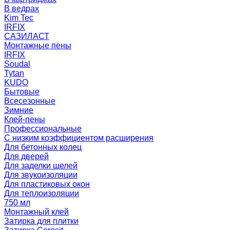
В ведрах
Kim Tec
IRFIX
САЗИЛАСТ
Монтажные пены
IRFIX
Soudal
Tytan
KUDO
Бытовые
Всесезонные
Зимние
Клей-пены
Профессиональные
С низким коэффициентом расширения
Для бетонных колец
Для дверей
Для заделки щелей
Для звукоизоляции
Для пластиковых окон
Для теплоизоляции
750 мл
Монтажный клей
Затирка для плитки