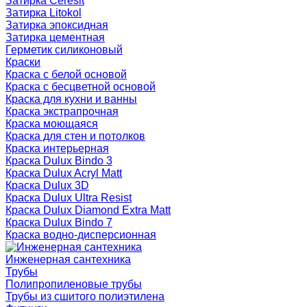
Затирка Ceresit
Затирка Litokol
Затирка эпоксидная
Затирка цементная
Герметик силиконовый
Краски
Краска с белой основой
Краска с бесцветной основой
Краска для кухни и ванны
Краска экстрапрочная
Краска моющаяся
Краска для стен и потолков
Краска интерьерная
Краска Dulux Bindo 3
Краска Dulux Acryl Matt
Краска Dulux 3D
Краска Dulux Ultra Resist
Краска Dulux Diamond Extra Matt
Краска Dulux Bindo 7
Краска водно-дисперсионная
Инженерная сантехника
Трубы
Полипропиленовые трубы
Трубы из сшитого полиэтилена