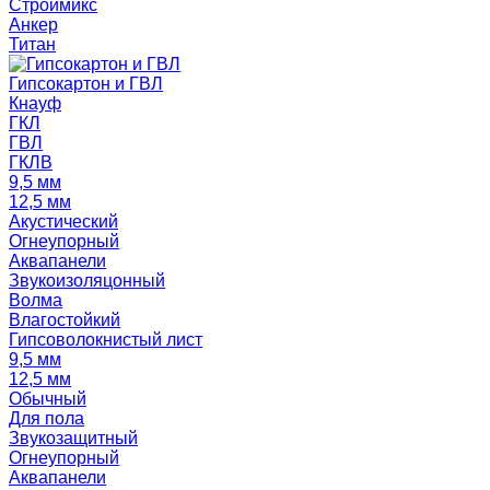
Строймикс
Анкер
Титан
Гипсокартон и ГВЛ
Кнауф
ГКЛ
ГВЛ
ГКЛВ
9,5 мм
12,5 мм
Акустический
Огнеупорный
Аквапанели
Звукоизоляцонный
Волма
Влагостойкий
Гипсоволокнистый лист
9,5 мм
12,5 мм
Обычный
Для пола
Звукозащитный
Огнеупорный
Аквапанели