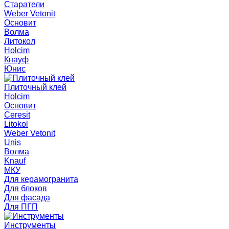
Старатели
Weber Vetonit
Основит
Волма
Литокол
Holcim
Кнауф
Юнис
Плиточный клей
Holcim
Основит
Ceresit
Litokol
Weber Vetonit
Unis
Волма
Knauf
МКУ
Для керамогранита
Для блоков
Для фасада
Для ПГП
Инструменты