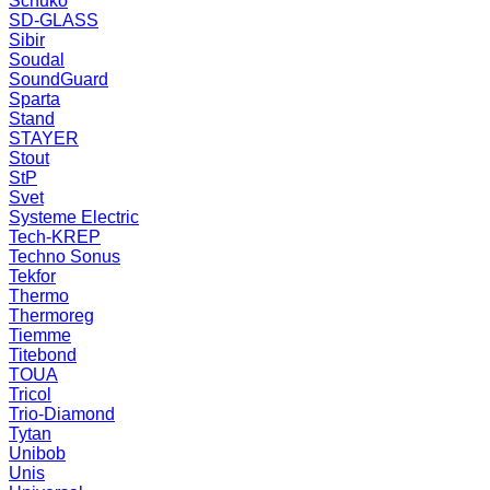
Schuko
SD-GLASS
Sibir
Soudal
SoundGuard
Sparta
Stand
STAYER
Stout
StP
Svet
Systeme Electric
Tech-KREP
Techno Sonus
Tekfor
Thermo
Thermoreg
Tiemme
Titebond
TOUA
Tricol
Trio-Diamond
Tytan
Unibob
Unis