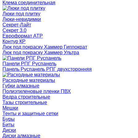
Клема соединительная
Люки под плитку
Люки-невидимки
Секрет-Лайт
Секрет 3.0
Евроформат АТР
Контур КР
Люк под покраску Хаммер Гиппократ
Люк под покраску Хаммер Ультра
Панели РПГ Руспанель
Панель Руспанель РПГ двухсторонняя
Расходные материалы
Губки алмазные
Полиэтиленовые пленки ПВХ
Ведра строительные
Тазы строительные
Мешки
Тенты и защитные сетки
Буры
Биты
Диски
Диски алмазные