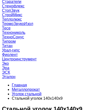
Старатели
Стенофлекс
СтопЗвук
СтройМикс
Теплолюкс
ТермоЗвукоИзол
Тесе
Технониколь
ТехноСонус
Типром
Титан
Урал-гипс
Фиолент
Центроинструмент
Эко
Эра
ЭСК
Эталон
Главная
Металлопрокат
Уголок стальной
Стальной уголок 140х140х9
Стальной уголок 140х140х9