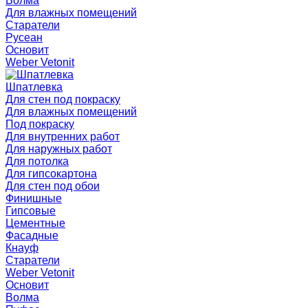
Волма
Для влажных помещений
Старатели
Русеан
Основит
Weber Vetonit
Шпатлевка
Для стен под покраску
Для влажных помещений
Под покраску
Для внутренних работ
Для наружных работ
Для потолка
Для гипсокартона
Для стен под обои
Финишные
Гипсовые
Цементные
Фасадные
Кнауф
Старатели
Weber Vetonit
Основит
Волма