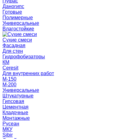
Пуфас
Даногипс
Готовые
Полимерные
Универсальные
Влагостойкие
Сухие смеси
Фасадная
Для стен
Гидрофобизаторы
КМ
Ceresit
Для внутренних работ
М-150
М-200
Универсальные
Штукатурные
Гипсовая
Цементная
Кладочные
Монтажные
Русеан
МКУ
Sibir