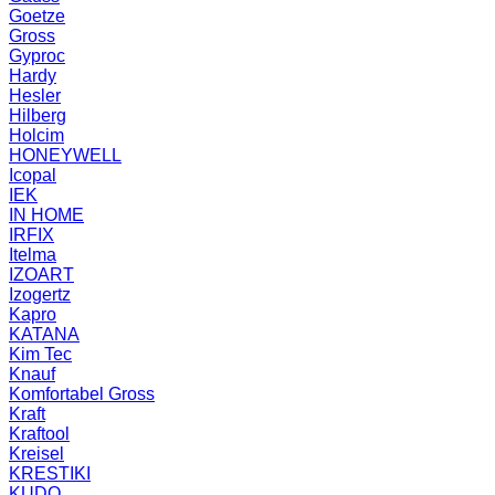
Goetze
Gross
Gyproc
Hardy
Hesler
Hilberg
Holcim
HONEYWELL
Icopal
IEK
IN HOME
IRFIX
Itelma
IZOART
Izogertz
Kapro
KATANA
Kim Tec
Knauf
Komfortabel Gross
Kraft
Kraftool
Kreisel
KRESTIKI
KUDO