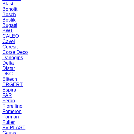
Blast
Bonolit
Bosch
Bostik
Bugatti
BWT
CALEO
Cavel
Ceresit
Corsa Deco
Danogips
Delta
Distar
DKC
Elitech
ERGERT
Espira
FAR
Feron
Fiorellino
Fomeron
Forman
Fuller
FV-PLAST
Gauss