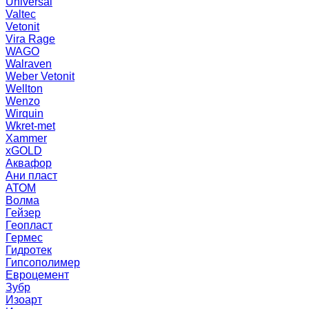
Universal
Valtec
Vetonit
Vira Rage
WAGO
Walraven
Weber Vetonit
Wellton
Wenzo
Wirquin
Wkret-met
Xammer
xGOLD
Аквафор
Ани пласт
АТОМ
Волма
Гейзер
Геопласт
Гермес
Гидротек
Гипсополимер
Евроцемент
Зубр
Изоарт