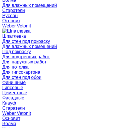
Волма
Для влажных помещений
Старатели
Русеан
Основит
Weber Vetonit
Шпатлевка
Для стен под покраску
Для влажных помещений
Под покраску
Для внутренних работ
Для наружных работ
Для потолка
Для гипсокартона
Для стен под обои
Финишные
Гипсовые
Цементные
Фасадные
Кнауф
Старатели
Weber Vetonit
Основит
Волма