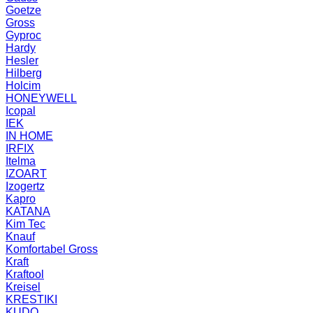
Goetze
Gross
Gyproc
Hardy
Hesler
Hilberg
Holcim
HONEYWELL
Icopal
IEK
IN HOME
IRFIX
Itelma
IZOART
Izogertz
Kapro
KATANA
Kim Tec
Knauf
Komfortabel Gross
Kraft
Kraftool
Kreisel
KRESTIKI
KUDO