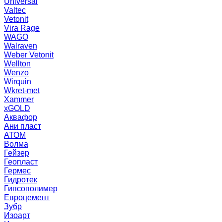
Universal
Valtec
Vetonit
Vira Rage
WAGO
Walraven
Weber Vetonit
Wellton
Wenzo
Wirquin
Wkret-met
Xammer
xGOLD
Аквафор
Ани пласт
АТОМ
Волма
Гейзер
Геопласт
Гермес
Гидротек
Гипсополимер
Евроцемент
Зубр
Изоарт