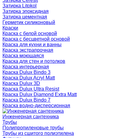
Затирка Ceresit
Затирка Litokol
Затирка эпоксидная
Затирка цементная
Герметик силиконовый
Краски
Краска с белой основой
Краска с бесцветной основой
Краска для кухни и ванны
Краска экстрапрочная
Краска моющаяся
Краска для стен и потолков
Краска интерьерная
Краска Dulux Bindo 3
Краска Dulux Acryl Matt
Краска Dulux 3D
Краска Dulux Ultra Resist
Краска Dulux Diamond Extra Matt
Краска Dulux Bindo 7
Краска водно-дисперсионная
Инженерная сантехника
Трубы
Полипропиленовые трубы
Трубы из сшитого полиэтилена