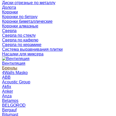
Диски отрезные по металлу
Долота
Коронки
Коронки по бетону
Коронки биметаллические
Коронки алмазные
Сверла
Сверла по стеклу
Сверла по кафелю
Сверла по керамике
Система выравнивания плитки
Насадки для миксера
Вентиляция
Бренды
4Walls Masko
ABB
Acoustic Group
Akfix
Anker
Anza
Belamos
BELGOROD
Bergauf
Bitumast