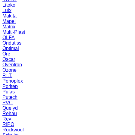
Litokol
Luix
Makita
Mapei
Matrix
Multi-Plast
OLFA
Ondutiss
Optimal
Ore
Oscar
Oventrop
Ozone
P.I.T.
Penoplex
Poritep
Pufas
Putech
PVC
Quelyd
Rehau
Rev
RIPO
Rockwool