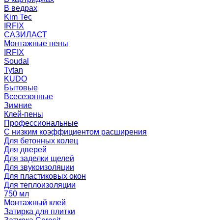
В ведрах
Kim Tec
IRFIX
САЗИЛАСТ
Монтажные пены
IRFIX
Soudal
Tytan
KUDO
Бытовые
Всесезонные
Зимние
Клей-пены
Профессиональные
С низким коэффициентом расширения
Для бетонных колец
Для дверей
Для заделки щелей
Для звукоизоляции
Для пластиковых окон
Для теплоизоляции
750 мл
Монтажный клей
Затирка для плитки