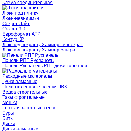
Клема соединительная
Люки под плитку
Люки-невидимки
Секрет-Лайт
Секрет 3.0
Евроформат АТР
Контур КР
Люк под покраску Хаммер Гиппократ
Люк под покраску Хаммер Ультра
Панели РПГ Руспанель
Панель Руспанель РПГ двухсторонняя
Расходные материалы
Губки алмазные
Полиэтиленовые пленки ПВХ
Ведра строительные
Тазы строительные
Мешки
Тенты и защитные сетки
Буры
Биты
Диски
Диски алмазные