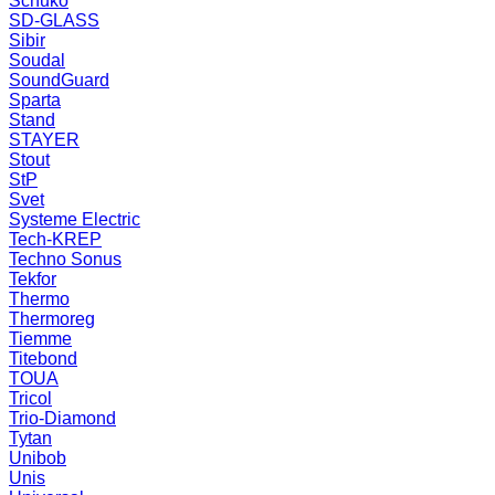
Schuko
SD-GLASS
Sibir
Soudal
SoundGuard
Sparta
Stand
STAYER
Stout
StP
Svet
Systeme Electric
Tech-KREP
Techno Sonus
Tekfor
Thermo
Thermoreg
Tiemme
Titebond
TOUA
Tricol
Trio-Diamond
Tytan
Unibob
Unis