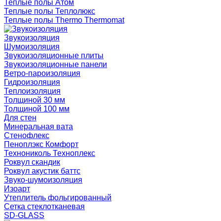
Теплые полы Атом
Теплые полы Теплолюкс
Теплые полы Thermo Thermomat
Звукоизоляция
Шумоизоляция
Звукоизоляционные плиты
Звукоизоляционные панели
Ветро-пароизоляция
Гидроизоляция
Теплоизоляция
Толщиной 30 мм
Толщиной 100 мм
Для стен
Минеральная вата
Стенофлекс
Пеноплэкс Комфорт
Технониколь Техноплекс
Роквул скандик
Роквул акустик баттс
Звуко-шумоизоляция
Изоарт
Утеплитель фольгированный
Сетка стеклотканевая
SD-GLASS