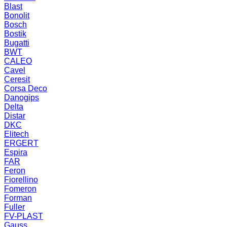
Blast
Bonolit
Bosch
Bostik
Bugatti
BWT
CALEO
Cavel
Ceresit
Corsa Deco
Danogips
Delta
Distar
DKC
Elitech
ERGERT
Espira
FAR
Feron
Fiorellino
Fomeron
Forman
Fuller
FV-PLAST
Gauss