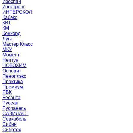
Изоспан
Изостронг
ИНТЕРСКОЛ
Кабэкс
КВТ
КМ
Конкорд
Луга
Мастер Класс
МКУ
Момент
Нептун
НОВОХИМ
Основит
Пеноплэкс
Практика
Премиум
РВК
Ресанта
Русеан
Руспанель
САЗИЛАСТ
Севкабель
Сибин
Сибртех