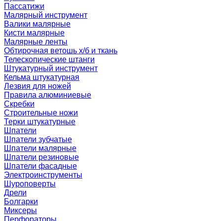
Пассатижи
Малярный инструмент
Валики малярные
Кисти малярные
Малярные ленты
Обтирочная ветошь х/б и ткань
Телескопические штанги
Штукатурный инструмент
Кельма штукатурная
Лезвия для ножей
Правила алюминиевые
Скребки
Строительные ножи
Терки штукатурные
Шпатели
Шпатели зубчатые
Шпатели малярные
Шпатели резиновые
Шпатели фасадные
Электроинструменты
Шуроповерты
Дрели
Болгарки
Миксеры
Перфораторы