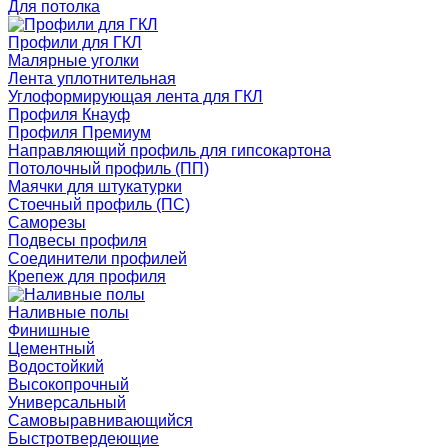
Для потолка
Профили для ГКЛ
Малярные уголки
Лента уплотнительная
Углоформирующая лента для ГКЛ
Профиля Кнауф
Профиля Премиум
Направляющий профиль для гипсокартона
Потолочный профиль (ПП)
Маячки для штукатурки
Стоечный профиль (ПС)
Саморезы
Подвесы профиля
Соединители профилей
Крепеж для профиля
Наливные полы
Финишные
Цементный
Водостойкий
Высокопрочный
Универсальный
Самовыравнивающийся
Быстротвердеющие