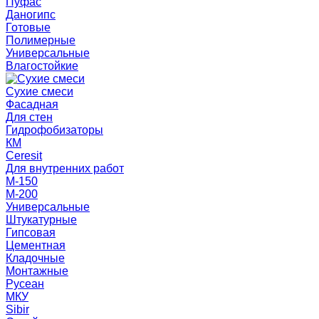
Пуфас
Даногипс
Готовые
Полимерные
Универсальные
Влагостойкие
Сухие смеси
Фасадная
Для стен
Гидрофобизаторы
КМ
Ceresit
Для внутренних работ
М-150
М-200
Универсальные
Штукатурные
Гипсовая
Цементная
Кладочные
Монтажные
Русеан
МКУ
Sibir