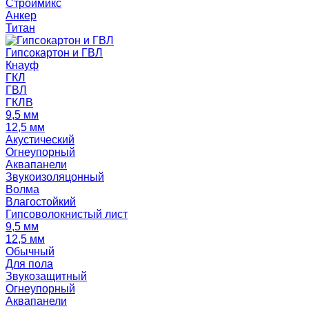
Строймикс
Анкер
Титан
Гипсокартон и ГВЛ
Кнауф
ГКЛ
ГВЛ
ГКЛВ
9,5 мм
12,5 мм
Акустический
Огнеупорный
Аквапанели
Звукоизоляцонный
Волма
Влагостойкий
Гипсоволокнистый лист
9,5 мм
12,5 мм
Обычный
Для пола
Звукозащитный
Огнеупорный
Аквапанели