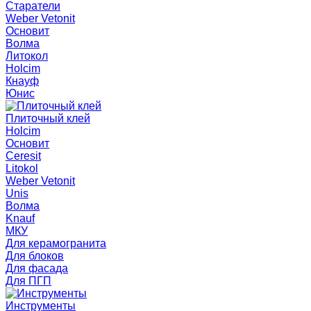
Старатели
Weber Vetonit
Основит
Волма
Литокол
Holcim
Кнауф
Юнис
Плиточный клей
Holcim
Основит
Ceresit
Litokol
Weber Vetonit
Unis
Волма
Knauf
МКУ
Для керамогранита
Для блоков
Для фасада
Для ПГП
Инструменты