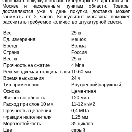
Оформите покупку в онлайн гипермаркете с доставкой по
Москве и населенным пунктам области. Товары
доставляются уже в день покупки, доставка может
занимать от 3 часов. Консультант магазина поможет
рассчитать требуемое количество штукатурной смеси.
Вес
25 кг
Ед. измерения
мешок
Бренд
Волма
Страна
Россия
Вес, кг
25 кг
Прочность на сжатие
4 Мпа
Рекомендуемая толщина слоя
10-60 мм
Время высыхания
24 ч
Тип применения
Внутренний|наружный
Основа
Цементная
Жизнеспособность
120 мин
Расход при слое 10 мм
11-12 кг/м2
Прочность сцепления
0,4 МПа
Фракция наполнителя
1,25 мм
Морозостойкость
35 циклов
Цвет
серый