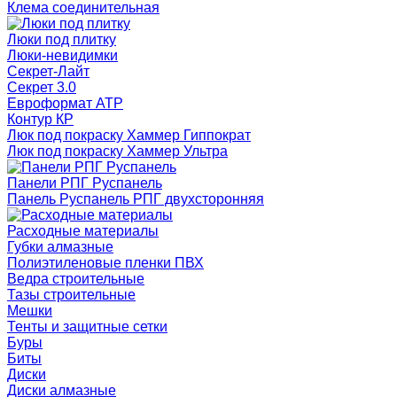
Клема соединительная
Люки под плитку
Люки-невидимки
Секрет-Лайт
Секрет 3.0
Евроформат АТР
Контур КР
Люк под покраску Хаммер Гиппократ
Люк под покраску Хаммер Ультра
Панели РПГ Руспанель
Панель Руспанель РПГ двухсторонняя
Расходные материалы
Губки алмазные
Полиэтиленовые пленки ПВХ
Ведра строительные
Тазы строительные
Мешки
Тенты и защитные сетки
Буры
Биты
Диски
Диски алмазные