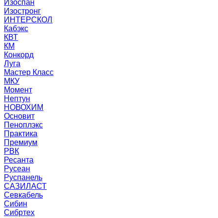
Изоспан
Изостронг
ИНТЕРСКОЛ
Кабэкс
КВТ
КМ
Конкорд
Луга
Мастер Класс
МКУ
Момент
Нептун
НОВОХИМ
Основит
Пеноплэкс
Практика
Премиум
РВК
Ресанта
Русеан
Руспанель
САЗИЛАСТ
Севкабель
Сибин
Сибртех