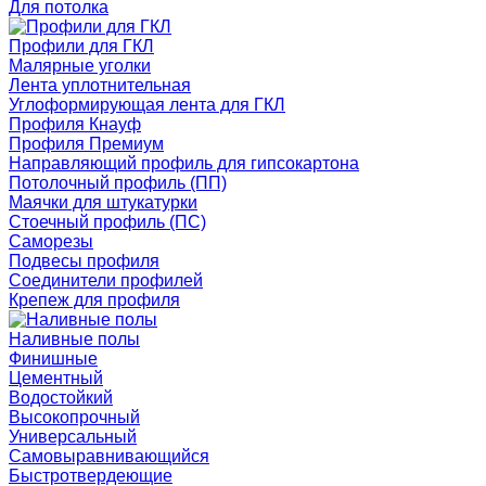
Для потолка
Профили для ГКЛ
Малярные уголки
Лента уплотнительная
Углоформирующая лента для ГКЛ
Профиля Кнауф
Профиля Премиум
Направляющий профиль для гипсокартона
Потолочный профиль (ПП)
Маячки для штукатурки
Стоечный профиль (ПС)
Саморезы
Подвесы профиля
Соединители профилей
Крепеж для профиля
Наливные полы
Финишные
Цементный
Водостойкий
Высокопрочный
Универсальный
Самовыравнивающийся
Быстротвердеющие