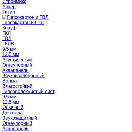
Строймикс
Анкер
Титан
Гипсокартон и ГВЛ
Кнауф
ГКЛ
ГВЛ
ГКЛВ
9,5 мм
12,5 мм
Акустический
Огнеупорный
Аквапанели
Звукоизоляцонный
Волма
Влагостойкий
Гипсоволокнистый лист
9,5 мм
12,5 мм
Обычный
Для пола
Звукозащитный
Огнеупорный
Аквапанели