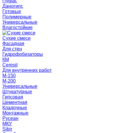
Пуфас
Даногипс
Готовые
Полимерные
Универсальные
Влагостойкие
Сухие смеси
Фасадная
Для стен
Гидрофобизаторы
КМ
Ceresit
Для внутренних работ
М-150
М-200
Универсальные
Штукатурные
Гипсовая
Цементная
Кладочные
Монтажные
Русеан
МКУ
Sibir