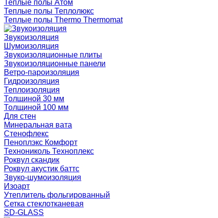
Теплые полы Атом
Теплые полы Теплолюкс
Теплые полы Thermo Thermomat
Звукоизоляция
Шумоизоляция
Звукоизоляционные плиты
Звукоизоляционные панели
Ветро-пароизоляция
Гидроизоляция
Теплоизоляция
Толщиной 30 мм
Толщиной 100 мм
Для стен
Минеральная вата
Стенофлекс
Пеноплэкс Комфорт
Технониколь Техноплекс
Роквул скандик
Роквул акустик баттс
Звуко-шумоизоляция
Изоарт
Утеплитель фольгированный
Сетка стеклотканевая
SD-GLASS