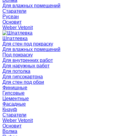
Волма
Для влажных помещений
Старатели
Русеан
Основит
Weber Vetonit
Шпатлевка
Для стен под покраску
Для влажных помещений
Под покраску
Для внутренних работ
Для наружных работ
Для потолка
Для гипсокартона
Для стен под обои
Финишные
Гипсовые
Цементные
Фасадные
Кнауф
Старатели
Weber Vetonit
Основит
Волма