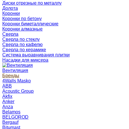
Диски отрезные по металлу
Долота
Коронки
Коронки по бетону
Коронки биметаллические
Коронки алмазные
Сверла
Сверла по стеклу
Сверла по кафелю
Сверла по керамике
Система выравнивания плитки
Насадки для миксера
Вентиляция
Бренды
4Walls Masko
ABB
Acoustic Group
Akfix
Anker
Anza
Belamos
BELGOROD
Bergauf
Bitumast