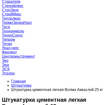
Старатели
Стенофлекс
СтопЗвук
СтройМикс
Теплолюкс
ТермоЗвукоИзол
Тесе
Технониколь
ТехноСонус
Типром
Титан
Урал-гипс
Фиолент
Центроинструмент
Эко
Эра
ЭСК
Эталон
Главная
Штукатурка
Штукатурка цементная легкая Волма Акваслой 25 кг
Штукатурка цементная легкая