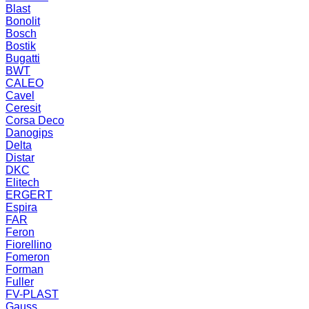
Blast
Bonolit
Bosch
Bostik
Bugatti
BWT
CALEO
Cavel
Ceresit
Corsa Deco
Danogips
Delta
Distar
DKC
Elitech
ERGERT
Espira
FAR
Feron
Fiorellino
Fomeron
Forman
Fuller
FV-PLAST
Gauss