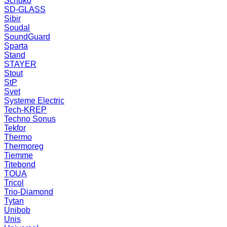
Schuko
SD-GLASS
Sibir
Soudal
SoundGuard
Sparta
Stand
STAYER
Stout
StP
Svet
Systeme Electric
Tech-KREP
Techno Sonus
Tekfor
Thermo
Thermoreg
Tiemme
Titebond
TOUA
Tricol
Trio-Diamond
Tytan
Unibob
Unis