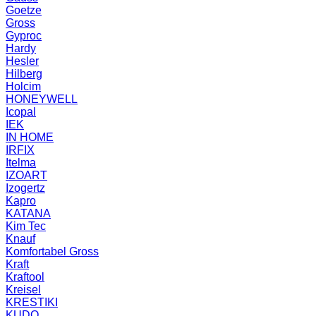
Goetze
Gross
Gyproc
Hardy
Hesler
Hilberg
Holcim
HONEYWELL
Icopal
IEK
IN HOME
IRFIX
Itelma
IZOART
Izogertz
Kapro
KATANA
Kim Tec
Knauf
Komfortabel Gross
Kraft
Kraftool
Kreisel
KRESTIKI
KUDO