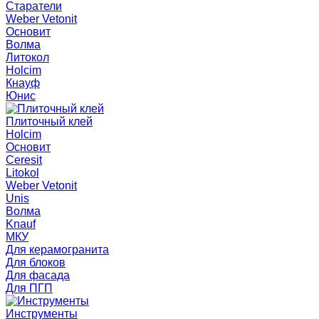
Старатели
Weber Vetonit
Основит
Волма
Литокол
Holcim
Кнауф
Юнис
Плиточный клей
Holcim
Основит
Ceresit
Litokol
Weber Vetonit
Unis
Волма
Knauf
МКУ
Для керамогранита
Для блоков
Для фасада
Для ПГП
Инструменты