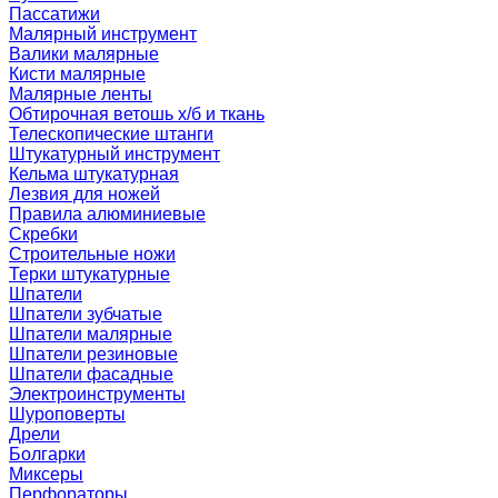
Пассатижи
Малярный инструмент
Валики малярные
Кисти малярные
Малярные ленты
Обтирочная ветошь х/б и ткань
Телескопические штанги
Штукатурный инструмент
Кельма штукатурная
Лезвия для ножей
Правила алюминиевые
Скребки
Строительные ножи
Терки штукатурные
Шпатели
Шпатели зубчатые
Шпатели малярные
Шпатели резиновые
Шпатели фасадные
Электроинструменты
Шуроповерты
Дрели
Болгарки
Миксеры
Перфораторы