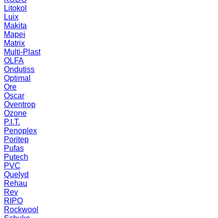
Litokol
Luix
Makita
Mapei
Matrix
Multi-Plast
OLFA
Ondutiss
Optimal
Ore
Oscar
Oventrop
Ozone
P.I.T.
Penoplex
Poritep
Pufas
Putech
PVC
Quelyd
Rehau
Rev
RIPO
Rockwool