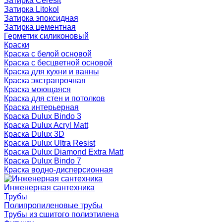
Затирка Ceresit
Затирка Litokol
Затирка эпоксидная
Затирка цементная
Герметик силиконовый
Краски
Краска с белой основой
Краска с бесцветной основой
Краска для кухни и ванны
Краска экстрапрочная
Краска моющаяся
Краска для стен и потолков
Краска интерьерная
Краска Dulux Bindo 3
Краска Dulux Acryl Matt
Краска Dulux 3D
Краска Dulux Ultra Resist
Краска Dulux Diamond Extra Matt
Краска Dulux Bindo 7
Краска водно-дисперсионная
Инженерная сантехника
Трубы
Полипропиленовые трубы
Трубы из сшитого полиэтилена