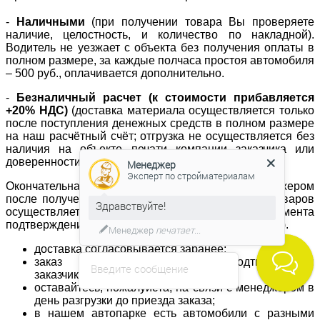
-
Наличными
(при получении товара Вы проверяете
наличие, целостность, и количество по накладной).
Водитель не уезжает с объекта без получения оплаты в
полном размере, за каждые полчаса простоя автомобиля
– 500 руб., оплачивается дополнительно.
-
Безналичный расчет (к стоимости прибавляется
+20% НДС)
(доставка материала осуществляется только
после поступления денежных средств в полном размере
на наш расчётный счёт; отгрузка не осуществляется без
наличия на объекте печати компании заказчика или
доверенности с синей печатью).
Менеджер
Эксперт по стройматериалам
Окончательная стоимость устанавливается менеджером
после получения и обработки заказа. Доставка товаров
Здравствуйте!
осуществляется в течение 3-х часов с момента
подтверждения заказа (в т.ч. выходные и праздники).
Менеджер
печатает...
доставка согласовывается заранее;
заказ доставляется после подтверждения
Введите сообщение
заказчиком времени и даты доставки;
оставайтесь, пожалуйста, на связи с менеджером в
день разгрузки до приезда заказа;
в нашем автопарке есть автомобили с разными