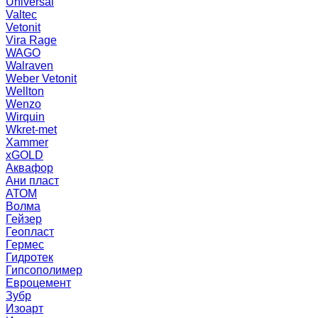
Universal
Valtec
Vetonit
Vira Rage
WAGO
Walraven
Weber Vetonit
Wellton
Wenzo
Wirquin
Wkret-met
Xammer
xGOLD
Аквафор
Ани пласт
АТОМ
Волма
Гейзер
Геопласт
Гермес
Гидротек
Гипсополимер
Евроцемент
Зубр
Изоарт