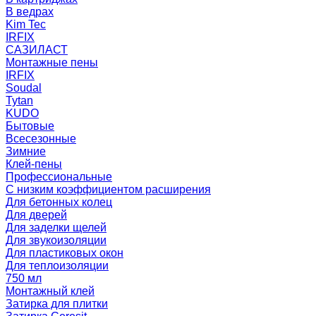
В ведрах
Kim Tec
IRFIX
САЗИЛАСТ
Монтажные пены
IRFIX
Soudal
Tytan
KUDO
Бытовые
Всесезонные
Зимние
Клей-пены
Профессиональные
С низким коэффициентом расширения
Для бетонных колец
Для дверей
Для заделки щелей
Для звукоизоляции
Для пластиковых окон
Для теплоизоляции
750 мл
Монтажный клей
Затирка для плитки