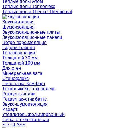
Теплые полы Атом
Теплые полы Теплолюкс
Теплые полы Thermo Thermomat
Звукоизоляция
Шумоизоляция
Звукоизоляционные плиты
Звукоизоляционные панели
Ветро-пароизоляция
Гидроизоляция
Теплоизоляция
Толщиной 30 мм
Толщиной 100 мм
Для стен
Минеральная вата
Стенофлекс
Пеноплэкс Комфорт
Технониколь Техноплекс
Роквул скандик
Роквул акустик баттс
Звуко-шумоизоляция
Изоарт
Утеплитель фольгированный
Сетка стеклотканевая
SD-GLASS