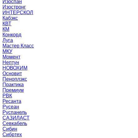
Изоспан
Изостронг
ИНТЕРСКОЛ
Кабэкс
КВТ
КМ
Конкорд
Луга
Мастер Класс
МКУ
Момент
Нептун
НОВОХИМ
Основит
Пеноплэкс
Практика
Премиум
РВК
Ресанта
Русеан
Руспанель
САЗИЛАСТ
Севкабель
Сибин
Сибртех