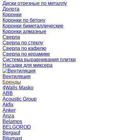
Диски отрезные по металлу
Долота
Коронки
Коронки по бетону
Коронки биметаллические
Коронки алмазные
Сверла
Сверла по стеклу
Сверла по кафелю
Сверла по керамике
Система выравнивания плитки
Насадки для миксера
Вентиляция
Бренды
4Walls Masko
ABB
Acoustic Group
Akfix
Anker
Anza
Belamos
BELGOROD
Bergauf
Bitumast