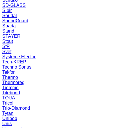
Schuko
SD-GLASS
Sibir
Soudal
SoundGuard
Sparta
Stand
STAYER
Stout
StP
Svet
Systeme Electric
Tech-KREP
Techno Sonus
Tekfor
Thermo
Thermoreg
Tiemme
Titebond
TOUA
Tricol
Trio-Diamond
Tytan
Unibob
Unis