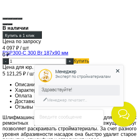
В наличии
Купить в 1 клик
Цена по запросу
4 097
₽
/ шт
0
₽
Купить
-
+
Цена для юр. лиц и при оплате по qr коду:
Менеджер
5 121,25
₽
/ шт
Эксперт по стройматериалам
Описание
Здравствуйте!
Характеристики
Оплата
Менеджер
печатает...
Доставка
Отзывы
Введите сообщение
Шлифмашина может применяться для разных
ремонтных работ, меняя насадки. Режущий круг
позволяет раскраивать стройматериалы. За счет разного
уровня абразивности насадок она быстро удалит старое