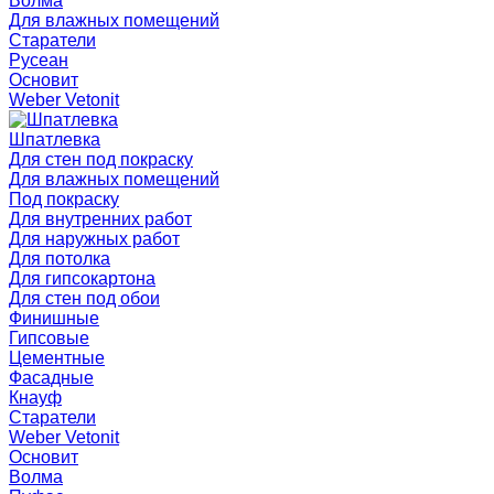
Волма
Для влажных помещений
Старатели
Русеан
Основит
Weber Vetonit
Шпатлевка
Для стен под покраску
Для влажных помещений
Под покраску
Для внутренних работ
Для наружных работ
Для потолка
Для гипсокартона
Для стен под обои
Финишные
Гипсовые
Цементные
Фасадные
Кнауф
Старатели
Weber Vetonit
Основит
Волма