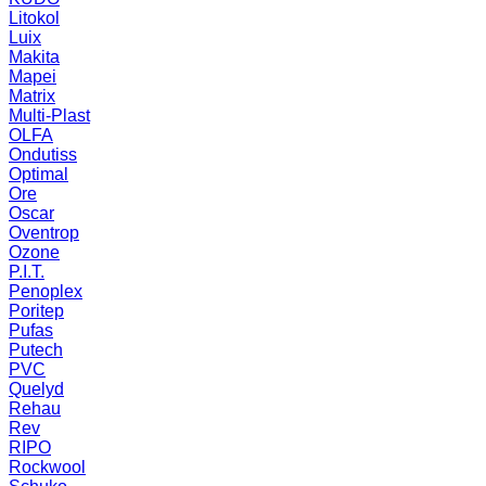
Litokol
Luix
Makita
Mapei
Matrix
Multi-Plast
OLFA
Ondutiss
Optimal
Ore
Oscar
Oventrop
Ozone
P.I.T.
Penoplex
Poritep
Pufas
Putech
PVC
Quelyd
Rehau
Rev
RIPO
Rockwool