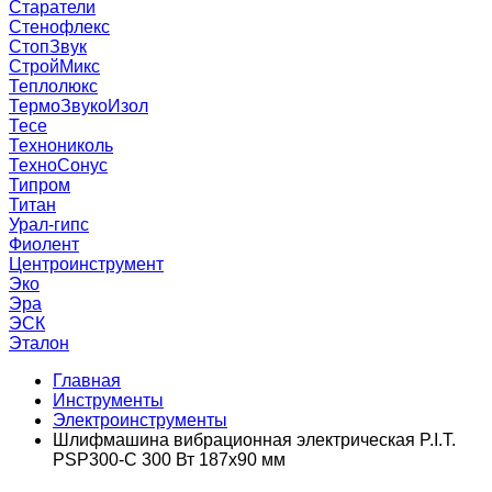
Старатели
Стенофлекс
СтопЗвук
СтройМикс
Теплолюкс
ТермоЗвукоИзол
Тесе
Технониколь
ТехноСонус
Типром
Титан
Урал-гипс
Фиолент
Центроинструмент
Эко
Эра
ЭСК
Эталон
Главная
Инструменты
Электроинструменты
Шлифмашина вибрационная электрическая P.I.T.
PSP300-C 300 Вт 187х90 мм