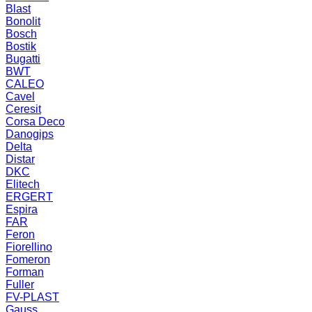
Blast
Bonolit
Bosch
Bostik
Bugatti
BWT
CALEO
Cavel
Ceresit
Corsa Deco
Danogips
Delta
Distar
DKC
Elitech
ERGERT
Espira
FAR
Feron
Fiorellino
Fomeron
Forman
Fuller
FV-PLAST
Gauss