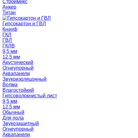
Строймикс
Анкер
Титан
Гипсокартон и ГВЛ
Кнауф
ГКЛ
ГВЛ
ГКЛВ
9,5 мм
12,5 мм
Акустический
Огнеупорный
Аквапанели
Звукоизоляцонный
Волма
Влагостойкий
Гипсоволокнистый лист
9,5 мм
12,5 мм
Обычный
Для пола
Звукозащитный
Огнеупорный
Аквапанели