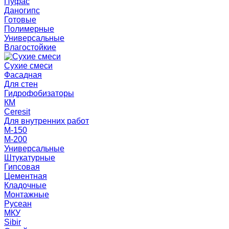
Пуфас
Даногипс
Готовые
Полимерные
Универсальные
Влагостойкие
Сухие смеси
Фасадная
Для стен
Гидрофобизаторы
КМ
Ceresit
Для внутренних работ
М-150
М-200
Универсальные
Штукатурные
Гипсовая
Цементная
Кладочные
Монтажные
Русеан
МКУ
Sibir