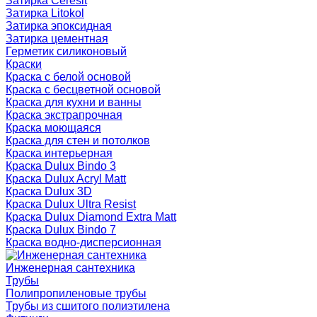
Затирка Ceresit
Затирка Litokol
Затирка эпоксидная
Затирка цементная
Герметик силиконовый
Краски
Краска с белой основой
Краска с бесцветной основой
Краска для кухни и ванны
Краска экстрапрочная
Краска моющаяся
Краска для стен и потолков
Краска интерьерная
Краска Dulux Bindo 3
Краска Dulux Acryl Matt
Краска Dulux 3D
Краска Dulux Ultra Resist
Краска Dulux Diamond Extra Matt
Краска Dulux Bindo 7
Краска водно-дисперсионная
Инженерная сантехника
Трубы
Полипропиленовые трубы
Трубы из сшитого полиэтилена