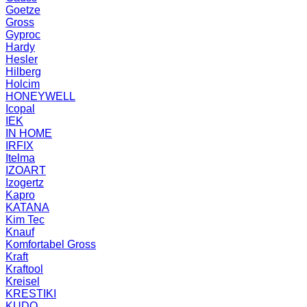
Goetze
Gross
Gyproc
Hardy
Hesler
Hilberg
Holcim
HONEYWELL
Icopal
IEK
IN HOME
IRFIX
Itelma
IZOART
Izogertz
Kapro
KATANA
Kim Tec
Knauf
Komfortabel Gross
Kraft
Kraftool
Kreisel
KRESTIKI
KUDO