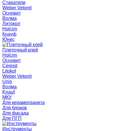
Старатели
Weber Vetonit
Основит
Волма
Литокол
Holcim
Кнауф
Юнис
Плиточный клей
Holcim
Основит
Ceresit
Litokol
Weber Vetonit
Unis
Волма
Knauf
МКУ
Для керамогранита
Для блоков
Для фасада
Для ПГП
Инструменты