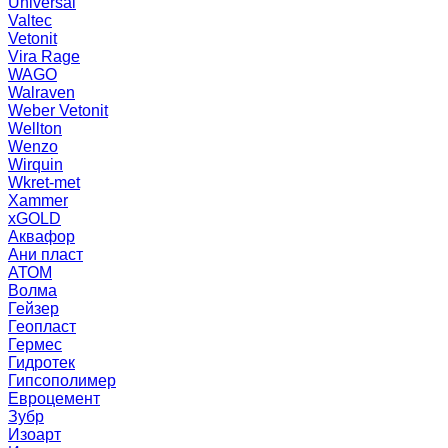
Universal
Valtec
Vetonit
Vira Rage
WAGO
Walraven
Weber Vetonit
Wellton
Wenzo
Wirquin
Wkret-met
Xammer
xGOLD
Аквафор
Ани пласт
АТОМ
Волма
Гейзер
Геопласт
Гермес
Гидротек
Гипсополимер
Евроцемент
Зубр
Изоарт