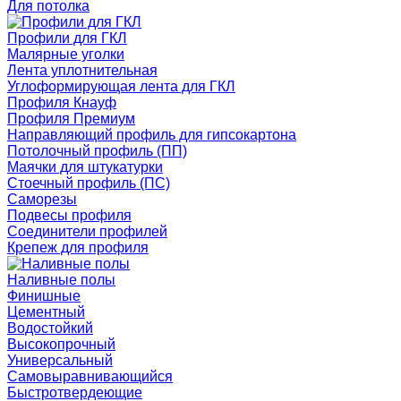
Для потолка
Профили для ГКЛ
Малярные уголки
Лента уплотнительная
Углоформирующая лента для ГКЛ
Профиля Кнауф
Профиля Премиум
Направляющий профиль для гипсокартона
Потолочный профиль (ПП)
Маячки для штукатурки
Стоечный профиль (ПС)
Саморезы
Подвесы профиля
Соединители профилей
Крепеж для профиля
Наливные полы
Финишные
Цементный
Водостойкий
Высокопрочный
Универсальный
Самовыравнивающийся
Быстротвердеющие