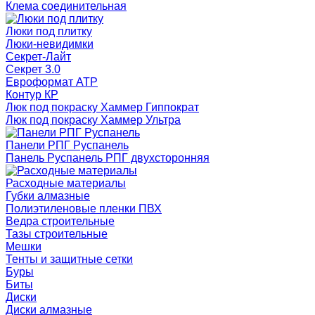
Клема соединительная
Люки под плитку
Люки-невидимки
Секрет-Лайт
Секрет 3.0
Евроформат АТР
Контур КР
Люк под покраску Хаммер Гиппократ
Люк под покраску Хаммер Ультра
Панели РПГ Руспанель
Панель Руспанель РПГ двухсторонняя
Расходные материалы
Губки алмазные
Полиэтиленовые пленки ПВХ
Ведра строительные
Тазы строительные
Мешки
Тенты и защитные сетки
Буры
Биты
Диски
Диски алмазные