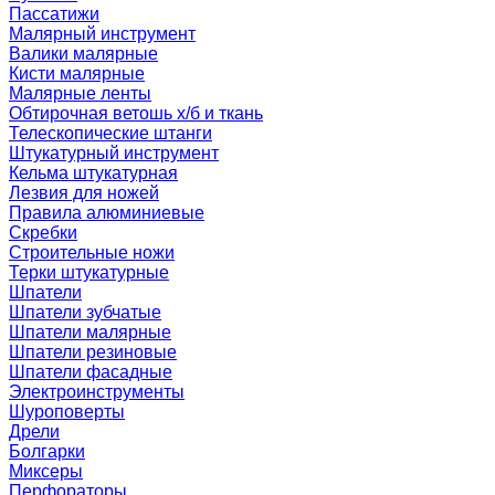
Пассатижи
Малярный инструмент
Валики малярные
Кисти малярные
Малярные ленты
Обтирочная ветошь х/б и ткань
Телескопические штанги
Штукатурный инструмент
Кельма штукатурная
Лезвия для ножей
Правила алюминиевые
Скребки
Строительные ножи
Терки штукатурные
Шпатели
Шпатели зубчатые
Шпатели малярные
Шпатели резиновые
Шпатели фасадные
Электроинструменты
Шуроповерты
Дрели
Болгарки
Миксеры
Перфораторы