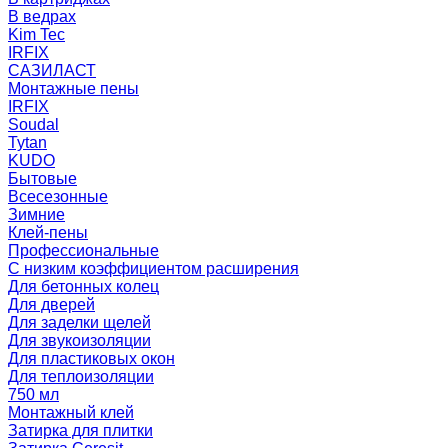
В ведрах
Kim Tec
IRFIX
САЗИЛАСТ
Монтажные пены
IRFIX
Soudal
Tytan
KUDO
Бытовые
Всесезонные
Зимние
Клей-пены
Профессиональные
С низким коэффициентом расширения
Для бетонных колец
Для дверей
Для заделки щелей
Для звукоизоляции
Для пластиковых окон
Для теплоизоляции
750 мл
Монтажный клей
Затирка для плитки