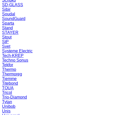
Schuko
SD-GLASS
Sibir
Soudal
SoundGuard
Sparta
Stand
STAYER
Stout
StP
Svet
Systeme Electric
Tech-KREP
Techno Sonus
Tekfor
Thermo
Thermoreg
Tiemme
Titebond
TOUA
Tricol
Trio-Diamond
Tytan
Unibob
Unis