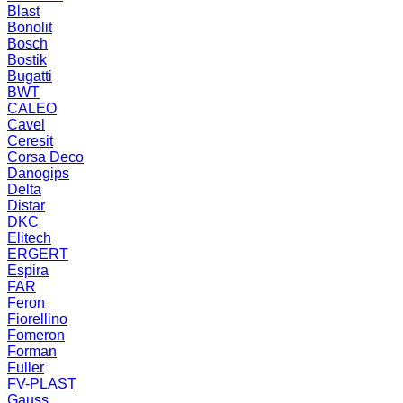
Blast
Bonolit
Bosch
Bostik
Bugatti
BWT
CALEO
Cavel
Ceresit
Corsa Deco
Danogips
Delta
Distar
DKC
Elitech
ERGERT
Espira
FAR
Feron
Fiorellino
Fomeron
Forman
Fuller
FV-PLAST
Gauss