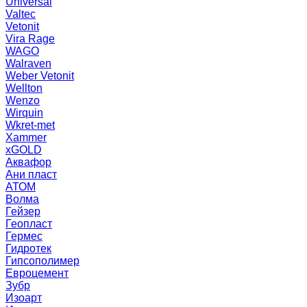
Universal
Valtec
Vetonit
Vira Rage
WAGO
Walraven
Weber Vetonit
Wellton
Wenzo
Wirquin
Wkret-met
Xammer
xGOLD
Аквафор
Ани пласт
АТОМ
Волма
Гейзер
Геопласт
Гермес
Гидротек
Гипсополимер
Евроцемент
Зубр
Изоарт