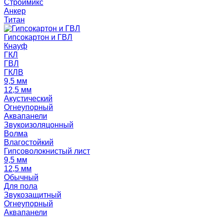
Строймикс
Анкер
Титан
Гипсокартон и ГВЛ
Кнауф
ГКЛ
ГВЛ
ГКЛВ
9,5 мм
12,5 мм
Акустический
Огнеупорный
Аквапанели
Звукоизоляцонный
Волма
Влагостойкий
Гипсоволокнистый лист
9,5 мм
12,5 мм
Обычный
Для пола
Звукозащитный
Огнеупорный
Аквапанели