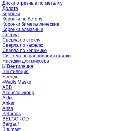
Диски отрезные по металлу
Долота
Коронки
Коронки по бетону
Коронки биметаллические
Коронки алмазные
Сверла
Сверла по стеклу
Сверла по кафелю
Сверла по керамике
Система выравнивания плитки
Насадки для миксера
Вентиляция
Бренды
4Walls Masko
ABB
Acoustic Group
Akfix
Anker
Anza
Belamos
BELGOROD
Bergauf
Bitumast