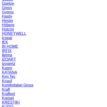
Goetze
Gross
Gyproc
Hardy
Hesler
Hilberg
Holcim
HONEYWELL
Icopal
IEK
IN HOME
IRFIX
Itelma
IZOART
Izogertz
Kapro
KATANA
Kim Tec
Knauf
Komfortabel Gross
Kraft
Kraftool
Kreisel
KRESTIKI
KUDO