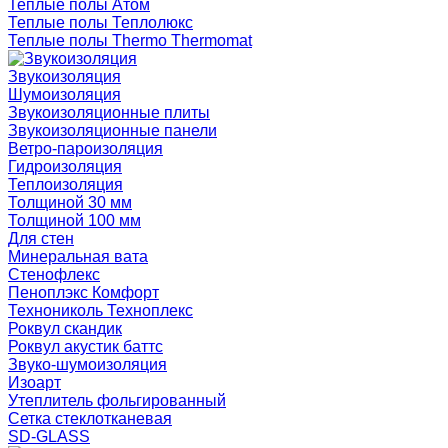
Теплые полы Атом
Теплые полы Теплолюкс
Теплые полы Thermo Thermomat
Звукоизоляция
Шумоизоляция
Звукоизоляционные плиты
Звукоизоляционные панели
Ветро-пароизоляция
Гидроизоляция
Теплоизоляция
Толщиной 30 мм
Толщиной 100 мм
Для стен
Минеральная вата
Стенофлекс
Пеноплэкс Комфорт
Технониколь Техноплекс
Роквул скандик
Роквул акустик баттс
Звуко-шумоизоляция
Изоарт
Утеплитель фольгированный
Сетка стеклотканевая
SD-GLASS