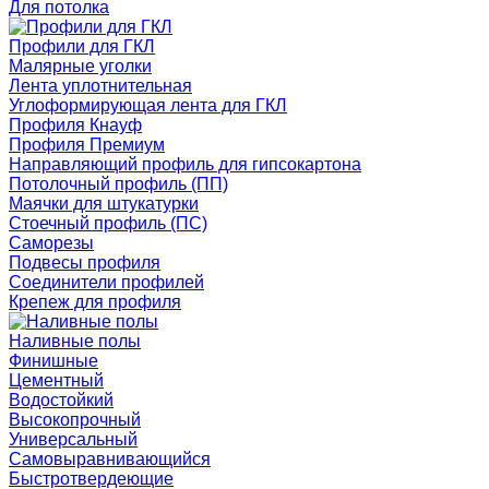
Для потолка
Профили для ГКЛ
Малярные уголки
Лента уплотнительная
Углоформирующая лента для ГКЛ
Профиля Кнауф
Профиля Премиум
Направляющий профиль для гипсокартона
Потолочный профиль (ПП)
Маячки для штукатурки
Стоечный профиль (ПС)
Саморезы
Подвесы профиля
Соединители профилей
Крепеж для профиля
Наливные полы
Финишные
Цементный
Водостойкий
Высокопрочный
Универсальный
Самовыравнивающийся
Быстротвердеющие