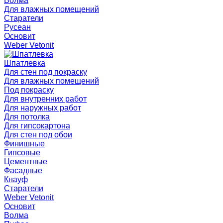
Волма
Для влажных помещений
Старатели
Русеан
Основит
Weber Vetonit
Шпатлевка
Для стен под покраску
Для влажных помещений
Под покраску
Для внутренних работ
Для наружных работ
Для потолка
Для гипсокартона
Для стен под обои
Финишные
Гипсовые
Цементные
Фасадные
Кнауф
Старатели
Weber Vetonit
Основит
Волма