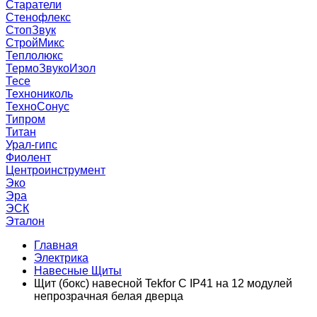
Старатели
Стенофлекс
СтопЗвук
СтройМикс
Теплолюкс
ТермоЗвукоИзол
Тесе
Технониколь
ТехноСонус
Типром
Титан
Урал-гипс
Фиолент
Центроинструмент
Эко
Эра
ЭСК
Эталон
Главная
Электрика
Навесные Щиты
Щит (бокс) навесной Tekfor C IP41 на 12 модулей
непрозрачная белая дверца