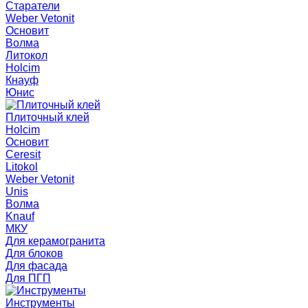
Старатели
Weber Vetonit
Основит
Волма
Литокол
Holcim
Кнауф
Юнис
Плиточный клей
Holcim
Основит
Ceresit
Litokol
Weber Vetonit
Unis
Волма
Knauf
МКУ
Для керамогранита
Для блоков
Для фасада
Для ПГП
Инструменты