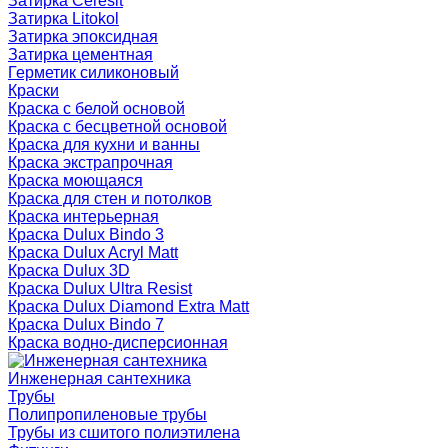
Затирка Ceresit
Затирка Litokol
Затирка эпоксидная
Затирка цементная
Герметик силиконовый
Краски
Краска с белой основой
Краска с бесцветной основой
Краска для кухни и ванны
Краска экстрапрочная
Краска моющаяся
Краска для стен и потолков
Краска интерьерная
Краска Dulux Bindo 3
Краска Dulux Acryl Matt
Краска Dulux 3D
Краска Dulux Ultra Resist
Краска Dulux Diamond Extra Matt
Краска Dulux Bindo 7
Краска водно-дисперсионная
Инженерная сантехника
Трубы
Полипропиленовые трубы
Трубы из сшитого полиэтилена