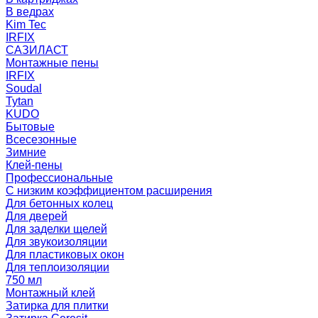
В ведрах
Kim Tec
IRFIX
САЗИЛАСТ
Монтажные пены
IRFIX
Soudal
Tytan
KUDO
Бытовые
Всесезонные
Зимние
Клей-пены
Профессиональные
С низким коэффициентом расширения
Для бетонных колец
Для дверей
Для заделки щелей
Для звукоизоляции
Для пластиковых окон
Для теплоизоляции
750 мл
Монтажный клей
Затирка для плитки