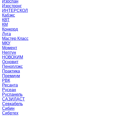
Изоспан
Изостронг
ИНТЕРСКОЛ
Кабэкс
КВТ
КМ
Конкорд
Луга
Мастер Класс
МКУ
Момент
Нептун
НОВОХИМ
Основит
Пеноплэкс
Практика
Премиум
РВК
Ресанта
Русеан
Руспанель
САЗИЛАСТ
Севкабель
Сибин
Сибртех