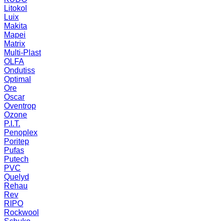
Litokol
Luix
Makita
Mapei
Matrix
Multi-Plast
OLFA
Ondutiss
Optimal
Ore
Oscar
Oventrop
Ozone
P.I.T.
Penoplex
Poritep
Pufas
Putech
PVC
Quelyd
Rehau
Rev
RIPO
Rockwool