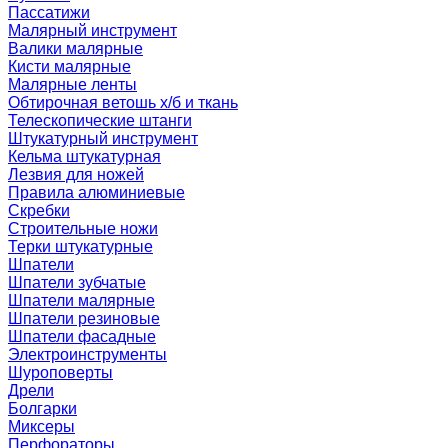
Пассатижи
Малярный инструмент
Валики малярные
Кисти малярные
Малярные ленты
Обтирочная ветошь х/б и ткань
Телескопические штанги
Штукатурный инструмент
Кельма штукатурная
Лезвия для ножей
Правила алюминиевые
Скребки
Строительные ножи
Терки штукатурные
Шпатели
Шпатели зубчатые
Шпатели малярные
Шпатели резиновые
Шпатели фасадные
Электроинструменты
Шуроповерты
Дрели
Болгарки
Миксеры
Перфораторы