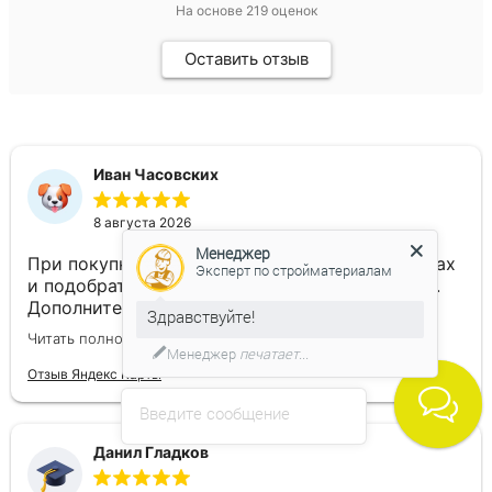
На основе
219
оценок
Оставить отзыв
Иван Часовских
8 августа 2026
Менеджер
При покупке помогли разобраться в материалах
Эксперт по стройматериалам
и подобрать нужный вариант под нашу задачу.
Дополнительные позиции не навязывали,
Здравствуйте!
объясняли по существу. В итоге остались
Читать полностью
довольны и товаром, и обслуживанием.
Менеджер
печатает...
Отзыв Яндекс Карты
Введите сообщение
Данил Гладков