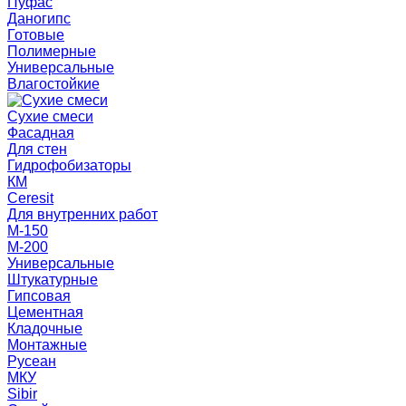
Пуфас
Даногипс
Готовые
Полимерные
Универсальные
Влагостойкие
Сухие смеси
Фасадная
Для стен
Гидрофобизаторы
КМ
Ceresit
Для внутренних работ
М-150
М-200
Универсальные
Штукатурные
Гипсовая
Цементная
Кладочные
Монтажные
Русеан
МКУ
Sibir