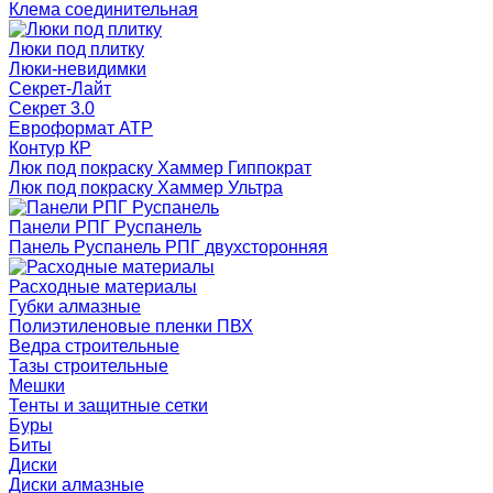
Клема соединительная
Люки под плитку
Люки-невидимки
Секрет-Лайт
Секрет 3.0
Евроформат АТР
Контур КР
Люк под покраску Хаммер Гиппократ
Люк под покраску Хаммер Ультра
Панели РПГ Руспанель
Панель Руспанель РПГ двухсторонняя
Расходные материалы
Губки алмазные
Полиэтиленовые пленки ПВХ
Ведра строительные
Тазы строительные
Мешки
Тенты и защитные сетки
Буры
Биты
Диски
Диски алмазные