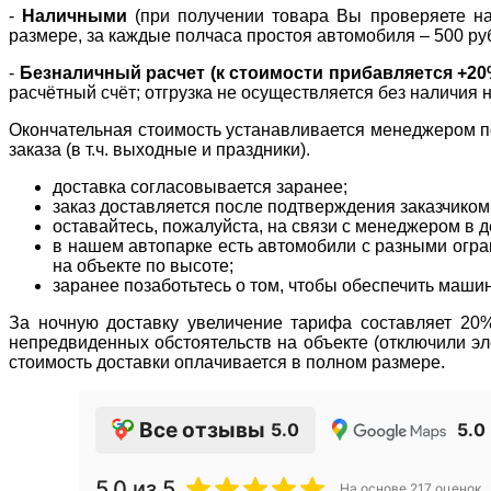
-
Наличными
(при получении товара Вы проверяете нал
размере, за каждые полчаса простоя автомобиля – 500 ру
-
Безналичный расчет (к стоимости прибавляется +2
расчётный счёт; отгрузка не осуществляется без наличия 
Окончательная стоимость устанавливается менеджером по
заказа (в т.ч. выходные и праздники).
доставка согласовывается заранее;
заказ доставляется после подтверждения заказчиком
оставайтесь, пожалуйста, на связи с менеджером в де
в нашем автопарке есть автомобили с разными огран
на объекте по высоте;
заранее позаботьтесь о том, чтобы обеспечить маши
За ночную доставку увеличение тарифа составляет 20% 
непредвиденных обстоятельств на объекте (отключили эле
стоимость доставки оплачивается в полном размере.
Все отзывы
5.0
5.0
5.0
из 5
На основе
217
оценок