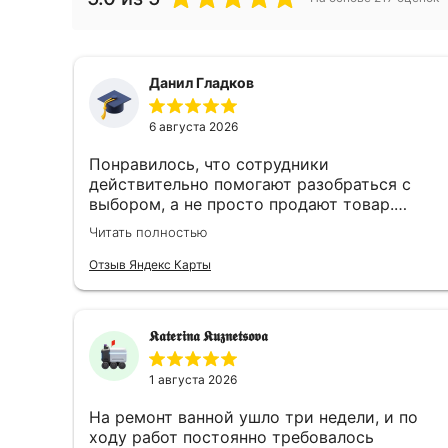
Данил Гладков
6 августа 2026
Понравилось, что сотрудники
действительно помогают разобраться с
выбором, а не просто продают товар.
Подсказали оптимальное решение и ничего
Читать полностью
лишнего не навязывали. Остался доволен и
качеством продукции, и обслуживанием.
Отзыв Яндекс Карты
𝕶𝖆𝖙𝖊𝖗𝖎𝖓𝖆 𝕶𝖚𝖟𝖓𝖊𝖙𝖘𝖔𝖛𝖆
1 августа 2026
На ремонт ванной ушло три недели, и по
ходу работ постоянно требовалось