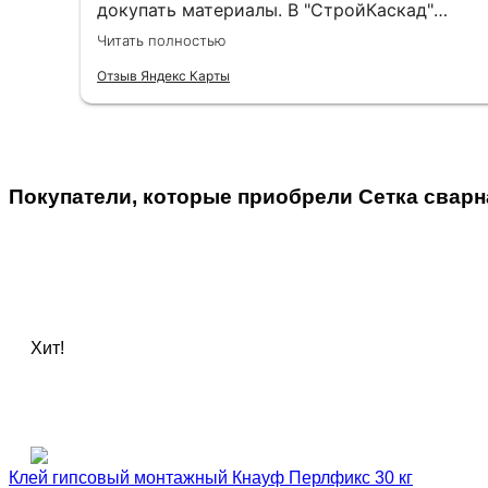
докупать материалы. В "СтройКаскад"
менеджеры быстро находили всё
Читать полностью
необходимое, а однажды даже доходчиво
объяснили, какую грунтовку выбрать для
Отзыв Яндекс Карты
плитки на гипсокартон, не ограничиваясь
сухим артикулом. Доставка всегда была
чёткой, что помогало при поэтапном
ведении ремонта.
Покупатели, которые приобрели Сетка сварна
Хит!
Клей гипсовый монтажный Кнауф Перлфикс 30 кг