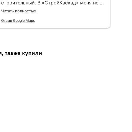
строительный. В «СтройКаскад» меня не
стали судить за неопытность, а просто
Читать полностью
объяснили, что и как лучше выбрать.
Отзыв Google Maps
, также купили