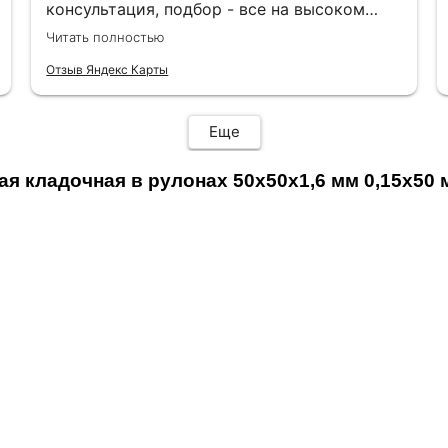
консультация, подбор - все на высоком
уровне. Рекомендую. Отличный магазин для
Читать полностью
строительства и ремонта.
Отзыв Яндекс Карты
Еще
я кладочная в рулонах 50х50х1,6 мм 0,15х50 м