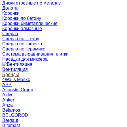
Диски отрезные по металлу
Долота
Коронки
Коронки по бетону
Коронки биметаллические
Коронки алмазные
Сверла
Сверла по стеклу
Сверла по кафелю
Сверла по керамике
Система выравнивания плитки
Насадки для миксера
Вентиляция
Бренды
4Walls Masko
ABB
Acoustic Group
Akfix
Anker
Anza
Belamos
BELGOROD
Bergauf
Bitumast