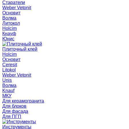
Старатели
Weber Vetonit
Основит
Волма
Литокол
Holcim
Кнауф
Юнис
Плиточный клей
Holcim
Основит
Ceresit
Litokol
Weber Vetonit
Unis
Волма
Knauf
МКУ
Для керамогранита
Для блоков
Для фасада
Для ПГП
Инструменты