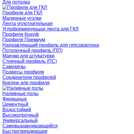
Для потолка
Профили для ГКЛ
Малярные уголки
Лента уплотнительная
Углоформирующая лента для ГКЛ
Профиля Кнауф
Профиля Премиум
Направляющий профиль для гипсокартона
Потолочный профиль (ПП)
Маячки для штукатурки
Стоечный профиль (ПС)
Саморезы
Подвесы профиля
Соединители профилей
Крепеж для профиля
Наливные полы
Финишные
Цементный
Водостойкий
Высокопрочный
Универсальный
Самовыравнивающийся
Быстротвердеющие