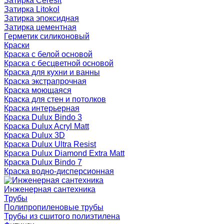
Затирка Ceresit
Затирка Litokol
Затирка эпоксидная
Затирка цементная
Герметик силиконовый
Краски
Краска с белой основой
Краска с бесцветной основой
Краска для кухни и ванны
Краска экстрапрочная
Краска моющаяся
Краска для стен и потолков
Краска интерьерная
Краска Dulux Bindo 3
Краска Dulux Acryl Matt
Краска Dulux 3D
Краска Dulux Ultra Resist
Краска Dulux Diamond Extra Matt
Краска Dulux Bindo 7
Краска водно-дисперсионная
Инженерная сантехника
Трубы
Полипропиленовые трубы
Трубы из сшитого полиэтилена