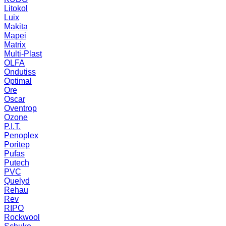
Litokol
Luix
Makita
Mapei
Matrix
Multi-Plast
OLFA
Ondutiss
Optimal
Ore
Oscar
Oventrop
Ozone
P.I.T.
Penoplex
Poritep
Pufas
Putech
PVC
Quelyd
Rehau
Rev
RIPO
Rockwool