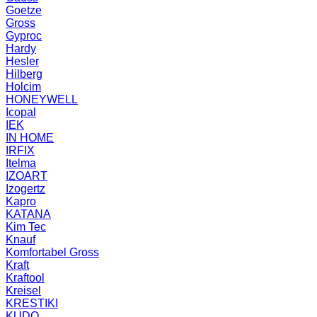
Goetze
Gross
Gyproc
Hardy
Hesler
Hilberg
Holcim
HONEYWELL
Icopal
IEK
IN HOME
IRFIX
Itelma
IZOART
Izogertz
Kapro
KATANA
Kim Tec
Knauf
Komfortabel Gross
Kraft
Kraftool
Kreisel
KRESTIKI
KUDO