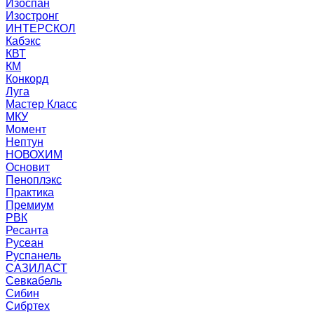
Изоспан
Изостронг
ИНТЕРСКОЛ
Кабэкс
КВТ
КМ
Конкорд
Луга
Мастер Класс
МКУ
Момент
Нептун
НОВОХИМ
Основит
Пеноплэкс
Практика
Премиум
РВК
Ресанта
Русеан
Руспанель
САЗИЛАСТ
Севкабель
Сибин
Сибртех