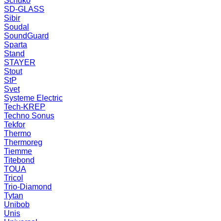
Schuko
SD-GLASS
Sibir
Soudal
SoundGuard
Sparta
Stand
STAYER
Stout
StP
Svet
Systeme Electric
Tech-KREP
Techno Sonus
Tekfor
Thermo
Thermoreg
Tiemme
Titebond
TOUA
Tricol
Trio-Diamond
Tytan
Unibob
Unis