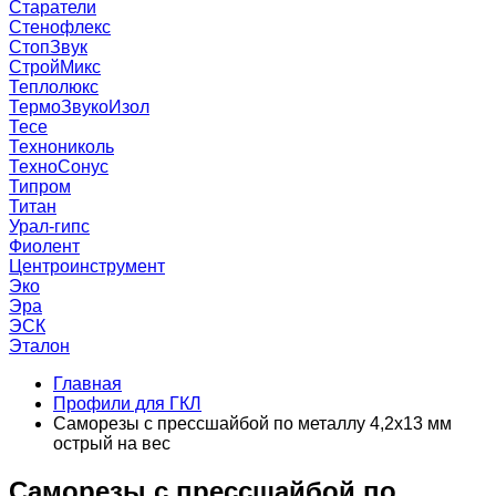
Старатели
Стенофлекс
СтопЗвук
СтройМикс
Теплолюкс
ТермоЗвукоИзол
Тесе
Технониколь
ТехноСонус
Типром
Титан
Урал-гипс
Фиолент
Центроинструмент
Эко
Эра
ЭСК
Эталон
Главная
Профили для ГКЛ
Саморезы с прессшайбой по металлу 4,2х13 мм
острый на вес
Саморезы с прессшайбой по