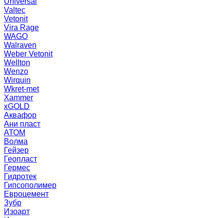
Universal
Valtec
Vetonit
Vira Rage
WAGO
Walraven
Weber Vetonit
Wellton
Wenzo
Wirquin
Wkret-met
Xammer
xGOLD
Аквафор
Ани пласт
АТОМ
Волма
Гейзер
Геопласт
Гермес
Гидротек
Гипсополимер
Евроцемент
Зубр
Изоарт