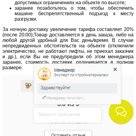
допустимых ограничениях на объекте по высоте;
заранее позаботьтесь о том, чтобы обеспечить
машине беспрепятственный подъезд к месту
разгрузки.
За ночную доставку увеличение тарифа составляет 20%
(после 20:00);Товар доставляется в день заказа, либо на
любой другой удобный для Вас день/время. В случае
непредвиденных обстоятельств на объекте (отключили
электричество, не работают лифты, не приехал заказчик
и др.), если Вы не предупредили об этом менеджера
заранее, стоимость доставки оплачивается в полном
размере.
Менеджер
Эксперт по стройматериалам
5.0
5.0
5.0
Здравствуйте!
Менеджер
печатает...
5.0
из 5
Введите сообщение
На основе
216
оценок
Оставить отзыв