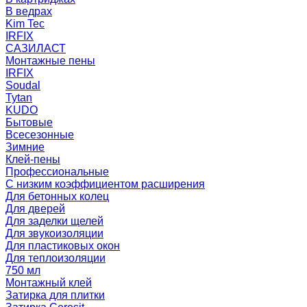
В ведрах
Kim Tec
IRFIX
САЗИЛАСТ
Монтажные пены
IRFIX
Soudal
Tytan
KUDO
Бытовые
Всесезонные
Зимние
Клей-пены
Профессиональные
С низким коэффициентом расширения
Для бетонных колец
Для дверей
Для заделки щелей
Для звукоизоляции
Для пластиковых окон
Для теплоизоляции
750 мл
Монтажный клей
Затирка для плитки