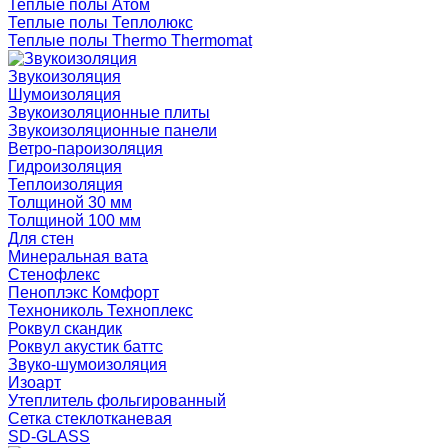
Теплые полы Атом
Теплые полы Теплолюкс
Теплые полы Thermo Thermomat
Звукоизоляция
Шумоизоляция
Звукоизоляционные плиты
Звукоизоляционные панели
Ветро-пароизоляция
Гидроизоляция
Теплоизоляция
Толщиной 30 мм
Толщиной 100 мм
Для стен
Минеральная вата
Стенофлекс
Пеноплэкс Комфорт
Технониколь Техноплекс
Роквул скандик
Роквул акустик баттс
Звуко-шумоизоляция
Изоарт
Утеплитель фольгированный
Сетка стеклотканевая
SD-GLASS