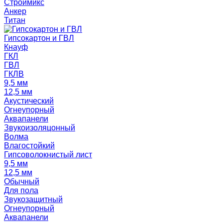
Строймикс
Анкер
Титан
Гипсокартон и ГВЛ
Кнауф
ГКЛ
ГВЛ
ГКЛВ
9,5 мм
12,5 мм
Акустический
Огнеупорный
Аквапанели
Звукоизоляцонный
Волма
Влагостойкий
Гипсоволокнистый лист
9,5 мм
12,5 мм
Обычный
Для пола
Звукозащитный
Огнеупорный
Аквапанели