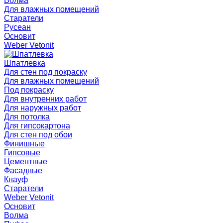
Волма
Для влажных помещений
Старатели
Русеан
Основит
Weber Vetonit
Шпатлевка
Для стен под покраску
Для влажных помещений
Под покраску
Для внутренних работ
Для наружных работ
Для потолка
Для гипсокартона
Для стен под обои
Финишные
Гипсовые
Цементные
Фасадные
Кнауф
Старатели
Weber Vetonit
Основит
Волма