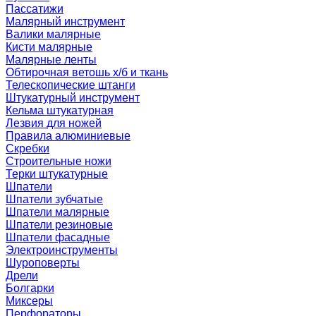
Пассатижи
Малярный инструмент
Валики малярные
Кисти малярные
Малярные ленты
Обтирочная ветошь х/б и ткань
Телескопические штанги
Штукатурный инструмент
Кельма штукатурная
Лезвия для ножей
Правила алюминиевые
Скребки
Строительные ножи
Терки штукатурные
Шпатели
Шпатели зубчатые
Шпатели малярные
Шпатели резиновые
Шпатели фасадные
Электроинструменты
Шуроповерты
Дрели
Болгарки
Миксеры
Перфораторы