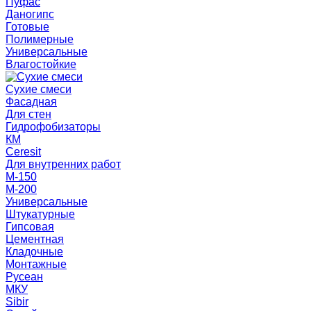
Пуфас
Даногипс
Готовые
Полимерные
Универсальные
Влагостойкие
Сухие смеси
Фасадная
Для стен
Гидрофобизаторы
КМ
Ceresit
Для внутренних работ
М-150
М-200
Универсальные
Штукатурные
Гипсовая
Цементная
Кладочные
Монтажные
Русеан
МКУ
Sibir