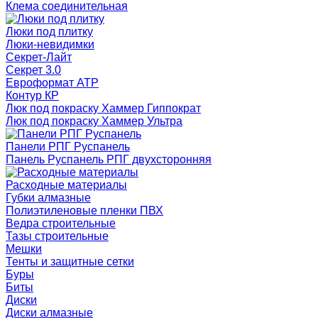
Клема соединительная
Люки под плитку
Люки-невидимки
Секрет-Лайт
Секрет 3.0
Евроформат АТР
Контур КР
Люк под покраску Хаммер Гиппократ
Люк под покраску Хаммер Ультра
Панели РПГ Руспанель
Панель Руспанель РПГ двухсторонняя
Расходные материалы
Губки алмазные
Полиэтиленовые пленки ПВХ
Ведра строительные
Тазы строительные
Мешки
Тенты и защитные сетки
Буры
Биты
Диски
Диски алмазные