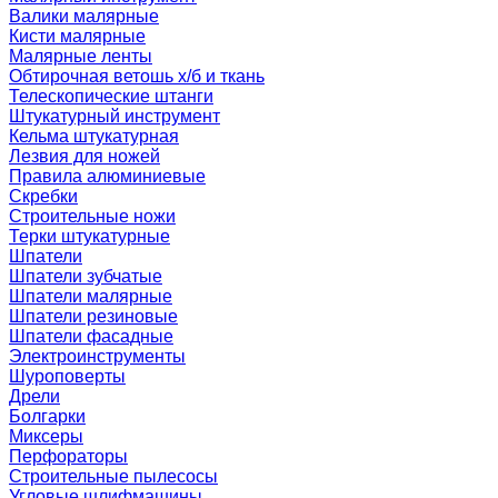
Валики малярные
Кисти малярные
Малярные ленты
Обтирочная ветошь х/б и ткань
Телескопические штанги
Штукатурный инструмент
Кельма штукатурная
Лезвия для ножей
Правила алюминиевые
Скребки
Строительные ножи
Терки штукатурные
Шпатели
Шпатели зубчатые
Шпатели малярные
Шпатели резиновые
Шпатели фасадные
Электроинструменты
Шуроповерты
Дрели
Болгарки
Миксеры
Перфораторы
Строительные пылесосы
Угловые шлифмашины