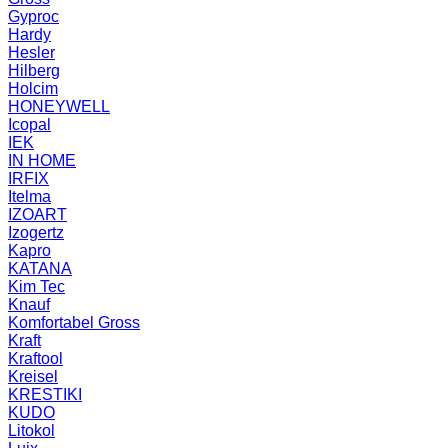
Gyproc
Hardy
Hesler
Hilberg
Holcim
HONEYWELL
Icopal
IEK
IN HOME
IRFIX
Itelma
IZOART
Izogertz
Kapro
KATANA
Kim Tec
Knauf
Komfortabel Gross
Kraft
Kraftool
Kreisel
KRESTIKI
KUDO
Litokol