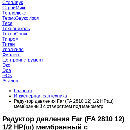
СтопЗвук
СтройМикс
Теплолюкс
ТермоЗвукоИзол
Тесе
Технониколь
ТехноСонус
Типром
Титан
Урал-гипс
Фиолент
Центроинструмент
Эко
Эра
ЭСК
Эталон
Главная
Инженерная сантехника
Редуктор давления Far (FA 2810 12) 1/2 НР(ш)
мембранный с отверстием под манометр
Редуктор давления Far (FA 2810 12)
1/2 НР(ш) мембранный с