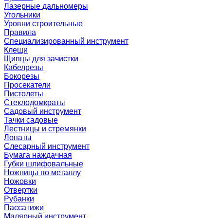
Лазерные дальномеры
Угольники
Уровни строительные
Правила
Специализированный инструмент
Клещи
Щипцы для зачистки
Кабелрезы
Бокорезы
Просекатели
Пистолеты
Стеклодомкраты
Садовый инструмент
Тачки садовые
Лестницы и стремянки
Лопаты
Слесарный инструмент
Бумага наждачная
Губки шлифовальные
Ножницы по металлу
Ножовки
Отвертки
Рубанки
Пассатижи
Малярный инструмент