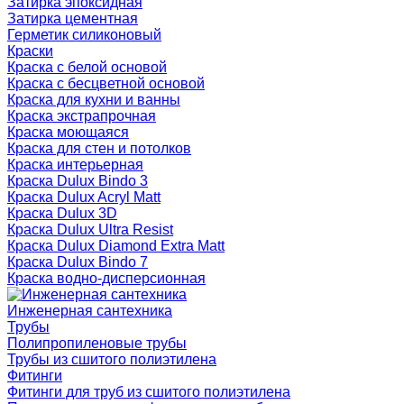
Затирка эпоксидная
Затирка цементная
Герметик силиконовый
Краски
Краска с белой основой
Краска с бесцветной основой
Краска для кухни и ванны
Краска экстрапрочная
Краска моющаяся
Краска для стен и потолков
Краска интерьерная
Краска Dulux Bindo 3
Краска Dulux Acryl Matt
Краска Dulux 3D
Краска Dulux Ultra Resist
Краска Dulux Diamond Extra Matt
Краска Dulux Bindo 7
Краска водно-дисперсионная
Инженерная сантехника
Трубы
Полипропиленовые трубы
Трубы из сшитого полиэтилена
Фитинги
Фитинги для труб из сшитого полиэтилена