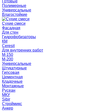
Готовые
Полимерные
Универсальные
Влагостойкие
Сухие смеси
Фасадная
Для стен
Гидрофобизаторы
КМ
Ceresit
Для внутренних работ
М-150
М-200
Универсальные
Штукатурные
Гипсовая
Цементная
Кладочные
Монтажные
Русеан
МКУ
Sibir
Строймикс
Анкер