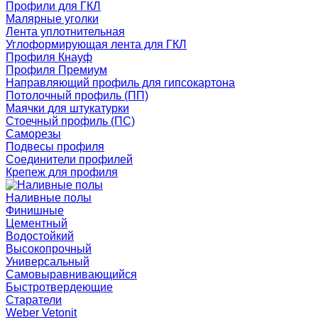
Профили для ГКЛ
Малярные уголки
Лента уплотнительная
Углоформирующая лента для ГКЛ
Профиля Кнауф
Профиля Премиум
Направляющий профиль для гипсокартона
Потолочный профиль (ПП)
Маячки для штукатурки
Стоечный профиль (ПС)
Саморезы
Подвесы профиля
Соединители профилей
Крепеж для профиля
Наливные полы
Финишные
Цементный
Водостойкий
Высокопрочный
Универсальный
Самовыравнивающийся
Быстротвердеющие
Старатели
Weber Vetonit