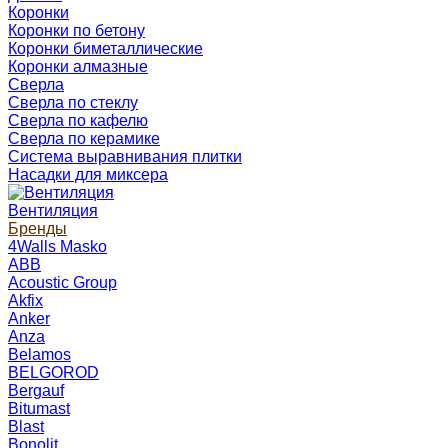
Коронки
Коронки по бетону
Коронки биметаллические
Коронки алмазные
Сверла
Сверла по стеклу
Сверла по кафелю
Сверла по керамике
Система выравнивания плитки
Насадки для миксера
Вентиляция
Бренды
4Walls Masko
ABB
Acoustic Group
Akfix
Anker
Anza
Belamos
BELGOROD
Bergauf
Bitumast
Blast
Bonolit