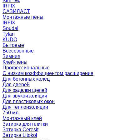
Kim Tec
IRFIX
САЗИЛАСТ
Монтажные пены
IRFIX
Soudal
Tytan
KUDO
Бытовые
Всесезонные
Зимние
Клей-пены
Профессиональные
С низким коэффициентом расширения
Для бетонных колец
Для дверей
Для заделки щелей
Для звукоизоляции
Для пластиковых окон
Для теплоизоляции
750 мл
Монтажный клей
Затирка для плитки
Затирка Ceresit
Затирка Litokol