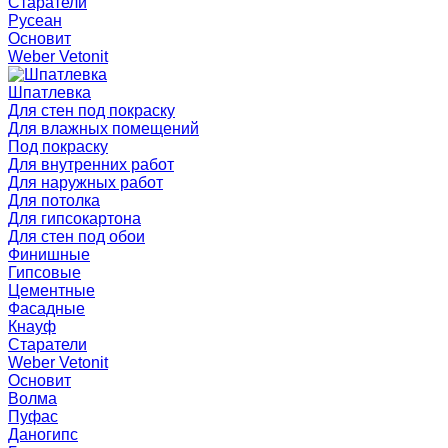
Старатели
Русеан
Основит
Weber Vetonit
Шпатлевка
Для стен под покраску
Для влажных помещений
Под покраску
Для внутренних работ
Для наружных работ
Для потолка
Для гипсокартона
Для стен под обои
Финишные
Гипсовые
Цементные
Фасадные
Кнауф
Старатели
Weber Vetonit
Основит
Волма
Пуфас
Даногипс