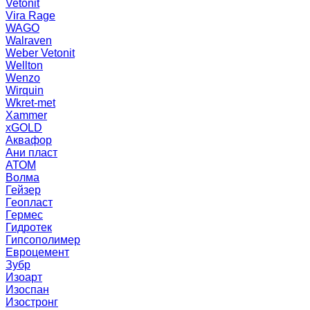
Vetonit
Vira Rage
WAGO
Walraven
Weber Vetonit
Wellton
Wenzo
Wirquin
Wkret-met
Xammer
xGOLD
Аквафор
Ани пласт
АТОМ
Волма
Гейзер
Геопласт
Гермес
Гидротек
Гипсополимер
Евроцемент
Зубр
Изоарт
Изоспан
Изостронг