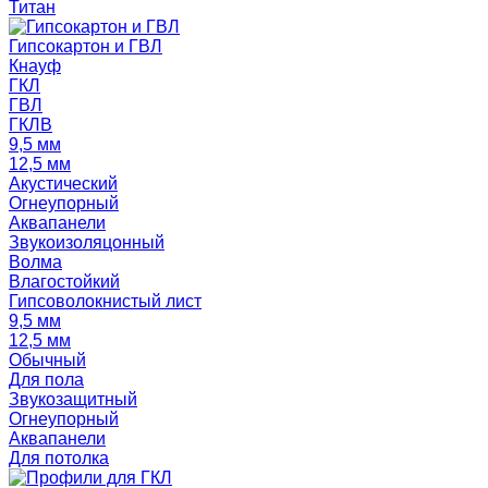
Титан
Гипсокартон и ГВЛ
Кнауф
ГКЛ
ГВЛ
ГКЛВ
9,5 мм
12,5 мм
Акустический
Огнеупорный
Аквапанели
Звукоизоляцонный
Волма
Влагостойкий
Гипсоволокнистый лист
9,5 мм
12,5 мм
Обычный
Для пола
Звукозащитный
Огнеупорный
Аквапанели
Для потолка