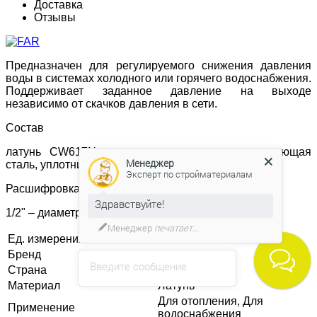
Доставка
Отзывы
Предназначен для регулируемого снижения давления
воды в системах холодного или горячего водоснабжения.
Поддерживает заданное давление на выходе
независимо от скачков давления в сети.
Состав
латунь CW617N, прижимное кольцо – нержавеющая
Менеджер
сталь, уплотнительный материал – EPDM.
Эксперт по стройматериалам
Расшифровка маркировки
Здравствуйте!
1/2" – диаметр условного прохода (16 мм).
Менеджер
печатает...
Ед. измерения
шт
Бренд
FAR
Введите сообщение
Страна
Италия
Материал
Латунь
Для отопления, Для
Применение
водоснабжения