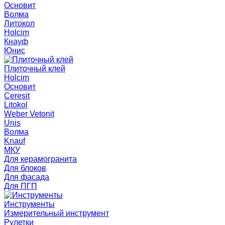
Основит
Волма
Литокол
Holcim
Кнауф
Юнис
Плиточный клей
Holcim
Основит
Ceresit
Litokol
Weber Vetonit
Unis
Волма
Knauf
МКУ
Для керамогранита
Для блоков
Для фасада
Для ПГП
Инструменты
Измерительный инструмент
Рулетки