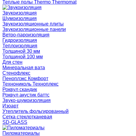
Теплые полы Thermo Thermomat
Звукоизоляция
Шумоизоляция
Звукоизоляционные плиты
Звукоизоляционные панели
Ветро-пароизоляция
Гидроизоляция
Теплоизоляция
Толщиной 30 мм
Толщиной 100 мм
Для стен
Минеральная вата
Стенофлекс
Пеноплэкс Комфорт
Технониколь Техноплекс
Роквул скандик
Роквул акустик баттс
Звуко-шумоизоляция
Изоарт
Утеплитель фольгированный
Сетка стеклотканевая
SD-GLASS
Пиломатериалы