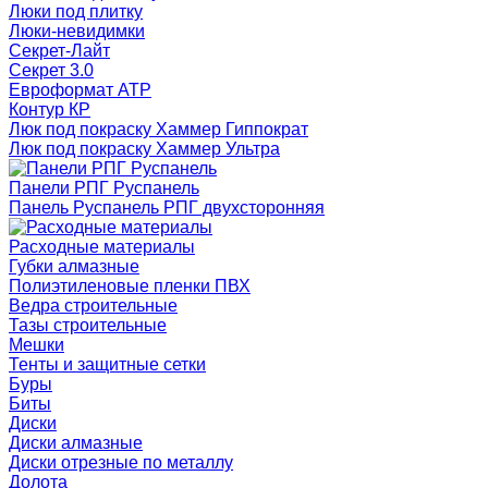
Люки под плитку
Люки-невидимки
Секрет-Лайт
Секрет 3.0
Евроформат АТР
Контур КР
Люк под покраску Хаммер Гиппократ
Люк под покраску Хаммер Ультра
Панели РПГ Руспанель
Панель Руспанель РПГ двухсторонняя
Расходные материалы
Губки алмазные
Полиэтиленовые пленки ПВХ
Ведра строительные
Тазы строительные
Мешки
Тенты и защитные сетки
Буры
Биты
Диски
Диски алмазные
Диски отрезные по металлу
Долота