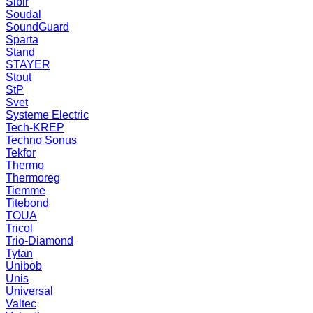
Sibir
Soudal
SoundGuard
Sparta
Stand
STAYER
Stout
StP
Svet
Systeme Electric
Tech-KREP
Techno Sonus
Tekfor
Thermo
Thermoreg
Tiemme
Titebond
TOUA
Tricol
Trio-Diamond
Tytan
Unibob
Unis
Universal
Valtec