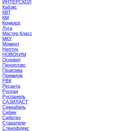
ИНТЕРСКОЛ
Кабэкс
КВТ
КМ
Конкорд
Луга
Мастер Класс
МКУ
Момент
Нептун
НОВОХИМ
Основит
Пеноплэкс
Практика
Премиум
РВК
Ресанта
Русеан
Руспанель
САЗИЛАСТ
Севкабель
Сибин
Сибртех
Старатели
Стенофлекс