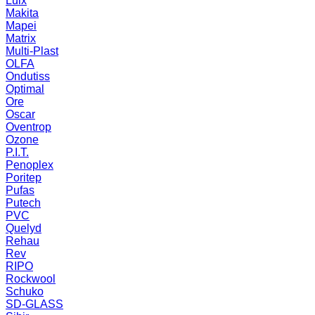
Luix
Makita
Mapei
Matrix
Multi-Plast
OLFA
Ondutiss
Optimal
Ore
Oscar
Oventrop
Ozone
P.I.T.
Penoplex
Poritep
Pufas
Putech
PVC
Quelyd
Rehau
Rev
RIPO
Rockwool
Schuko
SD-GLASS