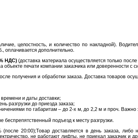
ичие, целостность, и количество по накладной). Водите
б., оплачивается дополнительно.
0% НДС)
(доставка материала осуществляется только посл
на объекте печати компании заказчика или доверенности с с
сле получения и обработки заказа. Доставка товаров осущ
 времени и даты доставки;
нь разгрузки до приезда заказа;
ичениями по габаритам – до 2-х м, до 2,2 м и проч. Важн
не беспрепятственный подъезд к месту разгрузки.
(после 20:00);Товар доставляется в день заказа, либо
ктричество, не работают лифты, не приехал заказчик и д