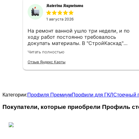
𝕶𝖆𝖙𝖊𝖗𝖎𝖓𝖆 𝕶𝖚𝖟𝖓𝖊𝖙𝖘𝖔𝖛𝖆
1 августа 2026
На ремонт ванной ушло три недели, и по
ходу работ постоянно требовалось
докупать материалы. В "СтройКаскад"
менеджеры быстро находили всё
Читать полностью
необходимое, а однажды даже доходчиво
объяснили, какую грунтовку выбрать для
Отзыв Яндекс Карты
плитки на гипсокартон, не ограничиваясь
сухим артикулом. Доставка всегда была
чёткой, что помогало при поэтапном
ведении ремонта.
Категории:
Профиля Премиум
Профили для ГКЛ
Стоечный 
Покупатели, которые приобрели Профиль сто