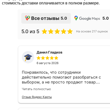
стоимость доставки оплачивается в полном размере.
Все отзывы
5.0
5.0
5.0
из 5
На основе
217
оценок
Данил Гладков
6 августа 2026
Понравилось, что сотрудники
действительно помогают разобраться с
выбором, а не просто продают товар.
Подсказали оптимальное решение и ничего
Читать полностью
лишнего не навязывали. Остался доволен и
качеством продукции, и обслуживанием.
Отзыв Яндекс Карты