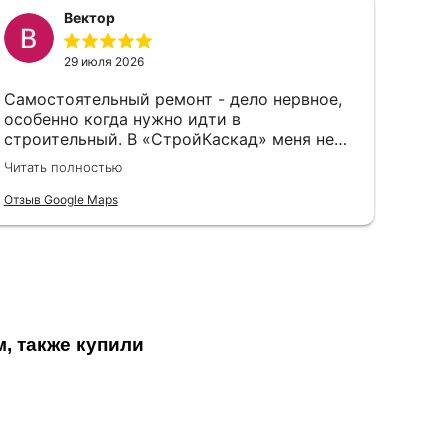
Вектор
29 июля 2026
Самостоятельный ремонт - дело нервное,
особенно когда нужно идти в
строительный. В «СтройКаскад» меня не
стали судить за неопытность, а просто
Читать полностью
объяснили, что и как лучше выбрать.
Отзыв Google Maps
, также купили