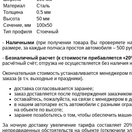
Материал
Сталь
Толщина
0.5 мм
Высота
50 мм
Сечение, мм
100х50
Тип профиля
Стоечный
-
Наличными
(при получении товара Вы проверяете нал
размере, за каждые полчаса простоя автомобиля – 500 ру
-
Безналичный расчет (к стоимости прибавляется +2
расчётный счёт; отгрузка не осуществляется без наличия 
Окончательная стоимость устанавливается менеджером по
заказа (в т.ч. выходные и праздники).
доставка согласовывается заранее;
заказ доставляется после подтверждения заказчиком
оставайтесь, пожалуйста, на связи с менеджером в де
в нашем автопарке есть автомобили с разными огран
на объекте по высоте;
заранее позаботьтесь о том, чтобы обеспечить маши
За ночную доставку увеличение тарифа составляет 20% 
непредвиденных обстоятельств на объекте (отключили эле