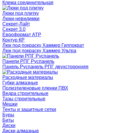
Клема соединительная
Люки под плитку
Люки-невидимки
Секрет-Лайт
Секрет 3.0
Евроформат АТР
Контур КР
Люк под покраску Хаммер Гиппократ
Люк под покраску Хаммер Ультра
Панели РПГ Руспанель
Панель Руспанель РПГ двухсторонняя
Расходные материалы
Губки алмазные
Полиэтиленовые пленки ПВХ
Ведра строительные
Тазы строительные
Мешки
Тенты и защитные сетки
Буры
Биты
Диски
Диски алмазные