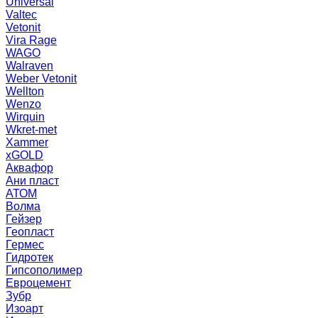
Universal
Valtec
Vetonit
Vira Rage
WAGO
Walraven
Weber Vetonit
Wellton
Wenzo
Wirquin
Wkret-met
Xammer
xGOLD
Аквафор
Ани пласт
АТОМ
Волма
Гейзер
Геопласт
Гермес
Гидротек
Гипсополимер
Евроцемент
Зубр
Изоарт