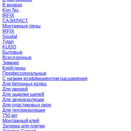
В ведрах
Kim Tec
IRFIX
САЗИЛАСТ
Монтажные пены
IRFIX
Soudal
Tytan
KUDO
Бытовые
Всесезонные
Зимние
Клей-пены
Профессиональные
С низким коэффициентом расширения
Для бетонных колец
Для дверей
Для заделки щелей
Для звукоизоляции
Для пластиковых окон
Для теплоизоляции
750 мл
Монтажный клей
Затирка для плитки