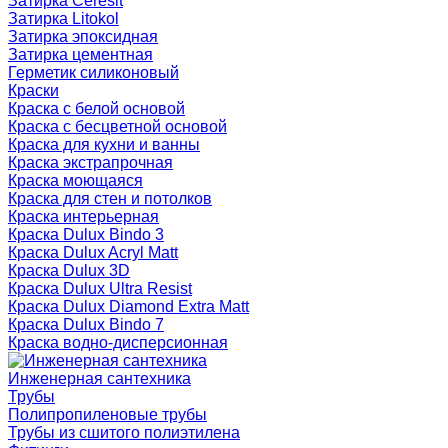
Затирка Ceresit
Затирка Litokol
Затирка эпоксидная
Затирка цементная
Герметик силиконовый
Краски
Краска с белой основой
Краска с бесцветной основой
Краска для кухни и ванны
Краска экстрапрочная
Краска моющаяся
Краска для стен и потолков
Краска интерьерная
Краска Dulux Bindo 3
Краска Dulux Acryl Matt
Краска Dulux 3D
Краска Dulux Ultra Resist
Краска Dulux Diamond Extra Matt
Краска Dulux Bindo 7
Краска водно-дисперсионная
Инженерная сантехника
Трубы
Полипропиленовые трубы
Трубы из сшитого полиэтилена