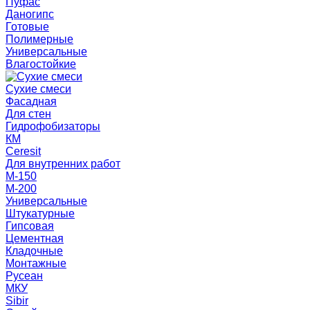
Пуфас
Даногипс
Готовые
Полимерные
Универсальные
Влагостойкие
Сухие смеси
Фасадная
Для стен
Гидрофобизаторы
КМ
Ceresit
Для внутренних работ
М-150
М-200
Универсальные
Штукатурные
Гипсовая
Цементная
Кладочные
Монтажные
Русеан
МКУ
Sibir