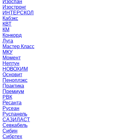
Изоспан
Изостронг
ИНТЕРСКОЛ
Кабэкс
КВТ
КМ
Конкорд
Луга
Мастер Класс
МКУ
Момент
Нептун
НОВОХИМ
Основит
Пеноплэкс
Практика
Премиум
РВК
Ресанта
Русеан
Руспанель
САЗИЛАСТ
Севкабель
Сибин
Сибртех