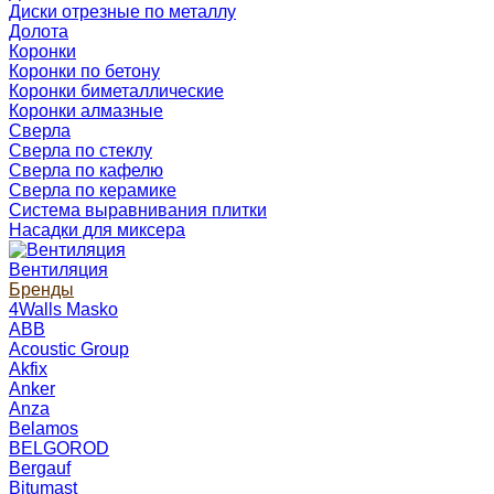
Диски отрезные по металлу
Долота
Коронки
Коронки по бетону
Коронки биметаллические
Коронки алмазные
Сверла
Сверла по стеклу
Сверла по кафелю
Сверла по керамике
Система выравнивания плитки
Насадки для миксера
Вентиляция
Бренды
4Walls Masko
ABB
Acoustic Group
Akfix
Anker
Anza
Belamos
BELGOROD
Bergauf
Bitumast