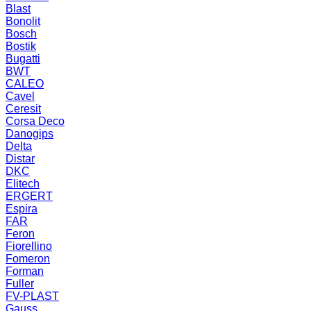
Blast
Bonolit
Bosch
Bostik
Bugatti
BWT
CALEO
Cavel
Ceresit
Corsa Deco
Danogips
Delta
Distar
DKC
Elitech
ERGERT
Espira
FAR
Feron
Fiorellino
Fomeron
Forman
Fuller
FV-PLAST
Gauss