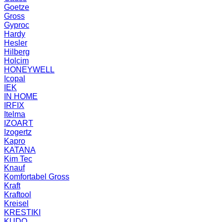
Goetze
Gross
Gyproc
Hardy
Hesler
Hilberg
Holcim
HONEYWELL
Icopal
IEK
IN HOME
IRFIX
Itelma
IZOART
Izogertz
Kapro
KATANA
Kim Tec
Knauf
Komfortabel Gross
Kraft
Kraftool
Kreisel
KRESTIKI
KUDO