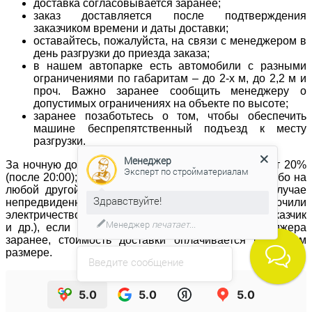
доставка согласовывается заранее;
заказ доставляется после подтверждения
заказчиком времени и даты доставки;
оставайтесь, пожалуйста, на связи с менеджером в
день разгрузки до приезда заказа;
в нашем автопарке есть автомобили с разными
ограничениями по габаритам – до 2-х м, до 2,2 м и
проч. Важно заранее сообщить менеджеру о
допустимых ограничениях на объекте по высоте;
заранее позаботьтесь о том, чтобы обеспечить
машине беспрепятственный подъезд к месту
разгрузки.
Менеджер
За ночную доставку увеличение тарифа составляет 20%
Эксперт по стройматериалам
(после 20:00);Товар доставляется в день заказа, либо на
любой другой удобный для Вас день/время. В случае
Здравствуйте!
непредвиденных обстоятельств на объекте (отключили
электричество, не работают лифты, не приехал заказчик
Менеджер
печатает...
и др.), если Вы не предупредили об этом менеджера
заранее, стоимость доставки оплачивается в полном
размере.
Введите сообщение
5.0
5.0
5.0