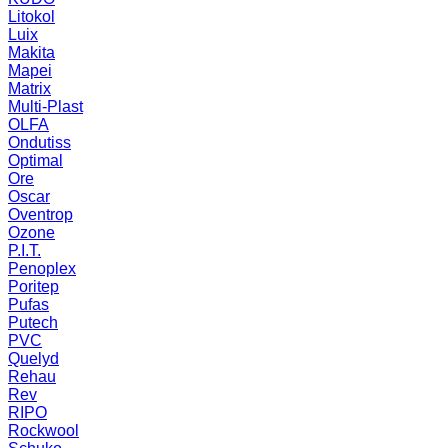
Litokol
Luix
Makita
Mapei
Matrix
Multi-Plast
OLFA
Ondutiss
Optimal
Ore
Oscar
Oventrop
Ozone
P.I.T.
Penoplex
Poritep
Pufas
Putech
PVC
Quelyd
Rehau
Rev
RIPO
Rockwool