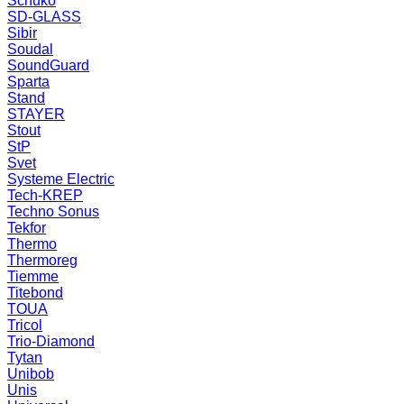
Schuko
SD-GLASS
Sibir
Soudal
SoundGuard
Sparta
Stand
STAYER
Stout
StP
Svet
Systeme Electric
Tech-KREP
Techno Sonus
Tekfor
Thermo
Thermoreg
Tiemme
Titebond
TOUA
Tricol
Trio-Diamond
Tytan
Unibob
Unis