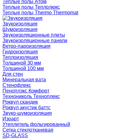
Теплые полы Атом
Теплые полы Теплолюкс
Теплые полы Thermo Thermomat
Звукоизоляция
Шумоизоляция
Звукоизоляционные плиты
Звукоизоляционные панели
Ветро-пароизоляция
Гидроизоляция
Теплоизоляция
Толщиной 30 мм
Толщиной 100 мм
Для стен
Минеральная вата
Стенофлекс
Пеноплэкс Комфорт
Технониколь Техноплекс
Роквул скандик
Роквул акустик баттс
Звуко-шумоизоляция
Изоарт
Утеплитель фольгированный
Сетка стеклотканевая
SD-GLASS