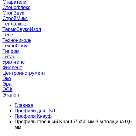
Старатели
Стенофлекс
СтопЗвук
СтройМикс
Теплолюкс
ТермоЗвукоИзол
Тесе
Технониколь
ТехноСонус
Типром
Титан
Урал-гипс
Фиолент
Центроинструмент
Эко
Эра
ЭСК
Эталон
Главная
Профили для ГКЛ
Профиля Кнауф
Профиль стоечный Knauf 75х50 мм 3 м толщина 0,6
мм