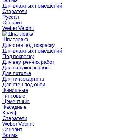
Волма
Для влажных помещений
Старатели
Русеан
Основит
Weber Vetonit
Шпатлевка
Для стен под покраску
Для влажных помещений
Под покраску
Для внутренних работ
Для наружных работ
Для потолка
Для гипсокартона
Для стен под обои
Финишные
Гипсовые
Цементные
Фасадные
Кнауф
Старатели
Weber Vetonit
Основит
Волма