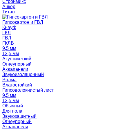
Строймикс
Анкер
Титан
Гипсокартон и ГВЛ
Кнауф
ГКЛ
ГВЛ
ГКЛВ
9,5 мм
12,5 мм
Акустический
Огнеупорный
Аквапанели
Звукоизоляцонный
Волма
Влагостойкий
Гипсоволокнистый лист
9,5 мм
12,5 мм
Обычный
Для пола
Звукозащитный
Огнеупорный
Аквапанели