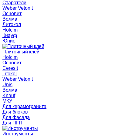
Старатели
Weber Vetonit
Основит
Волма
Литокол
Holcim
Кнауф
Юнис
Плиточный клей
Holcim
Основит
Ceresit
Litokol
Weber Vetonit
Unis
Волма
Knauf
МКУ
Для керамогранита
Для блоков
Для фасада
Для ПГП
Инструменты