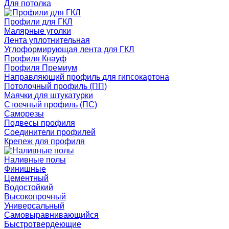
Для потолка
Профили для ГКЛ
Малярные уголки
Лента уплотнительная
Углоформирующая лента для ГКЛ
Профиля Кнауф
Профиля Премиум
Направляющий профиль для гипсокартона
Потолочный профиль (ПП)
Маячки для штукатурки
Стоечный профиль (ПС)
Саморезы
Подвесы профиля
Соединители профилей
Крепеж для профиля
Наливные полы
Финишные
Цементный
Водостойкий
Высокопрочный
Универсальный
Самовыравнивающийся
Быстротвердеющие