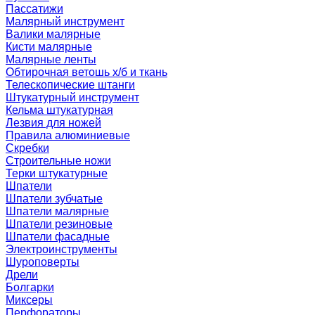
Пассатижи
Малярный инструмент
Валики малярные
Кисти малярные
Малярные ленты
Обтирочная ветошь х/б и ткань
Телескопические штанги
Штукатурный инструмент
Кельма штукатурная
Лезвия для ножей
Правила алюминиевые
Скребки
Строительные ножи
Терки штукатурные
Шпатели
Шпатели зубчатые
Шпатели малярные
Шпатели резиновые
Шпатели фасадные
Электроинструменты
Шуроповерты
Дрели
Болгарки
Миксеры
Перфораторы