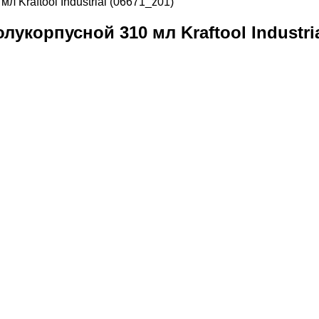
 Kraftool Industrial (06671_z01)
укорпусной 310 мл Kraftool Industria