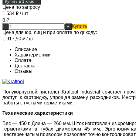
Купить в 1 клик
Цена по запросу
1 534
₽
/ шт
0
₽
Купить
-
+
Цена для юр. лиц и при оплате по qr коду:
1 917,50
₽
/ шт
Описание
Характеристики
Оплата
Доставка
Отзывы
Полукорпусной пистолет Kraftool Industrial сочетает 
доступ к картриджу, упрощая замену расходников. Инст
работы с густыми герметиками.
Технические характеристики
Вес — 450 г. Длина — 260 мм. Шток изготовлен из хромир
герметиками в тубах диаметром 45 мм. Эргономична
шестеренчатым приводом позволяет точно контролировать