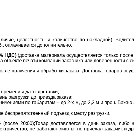
ичие, целостность, и количество по накладной). Водите
б., оплачивается дополнительно.
0% НДС)
(доставка материала осуществляется только посл
на объекте печати компании заказчика или доверенности с с
сле получения и обработки заказа. Доставка товаров осущ
 времени и даты доставки;
нь разгрузки до приезда заказа;
ичениями по габаритам – до 2-х м, до 2,2 м и проч. Важн
не беспрепятственный подъезд к месту разгрузки.
(после 20:00);Товар доставляется в день заказа, либо
ктричество, не работают лифты, не приехал заказчик и д