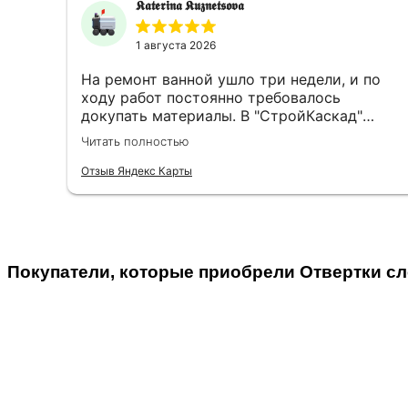
𝕶𝖆𝖙𝖊𝖗𝖎𝖓𝖆 𝕶𝖚𝖟𝖓𝖊𝖙𝖘𝖔𝖛𝖆
1 августа 2026
На ремонт ванной ушло три недели, и по
ходу работ постоянно требовалось
докупать материалы. В "СтройКаскад"
менеджеры быстро находили всё
Читать полностью
необходимое, а однажды даже доходчиво
объяснили, какую грунтовку выбрать для
Отзыв Яндекс Карты
плитки на гипсокартон, не ограничиваясь
сухим артикулом. Доставка всегда была
чёткой, что помогало при поэтапном
ведении ремонта.
Покупатели, которые приобрели Отвертки сл