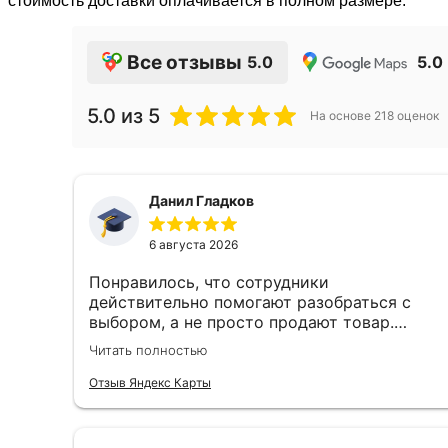
стоимость доставки оплачивается в полном размере.
Все отзывы
5.0
5.0
5.0
из 5
На основе
218
оценок
Данил Гладков
6 августа 2026
Понравилось, что сотрудники
действительно помогают разобраться с
выбором, а не просто продают товар.
Подсказали оптимальное решение и ничего
Читать полностью
лишнего не навязывали. Остался доволен и
качеством продукции, и обслуживанием.
Отзыв Яндекс Карты