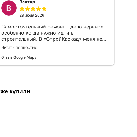
Вектор
29 июля 2026
Самостоятельный ремонт - дело нервное,
особенно когда нужно идти в
строительный. В «СтройКаскад» меня не
стали судить за неопытность, а просто
Читать полностью
объяснили, что и как лучше выбрать.
Отзыв Google Maps
кже купили