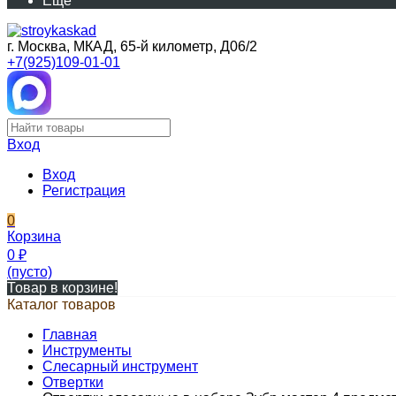
Еще
г. Москва, МКАД, 65-й километр, Д06/2
+7(925)109-01-01
Вход
Вход
Регистрация
0
Корзина
0
₽
(пусто)
Товар в корзине!
Каталог товаров
Главная
Инструменты
Слесарный инструмент
Отвертки