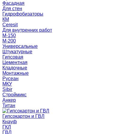
Фасадная
Для стен
Гидрофобизаторы
КМ
Ceresit
Для внутренних работ
М-150
М-200
Универсальные
Штукатурные
Гипсовая
Цементная
Кладочные
Монтажные
Русеан
МКУ
Sibir
Строймикс
Анкер
Титан
Гипсокартон и ГВЛ
Кнауф
ГКЛ
ГВЛ