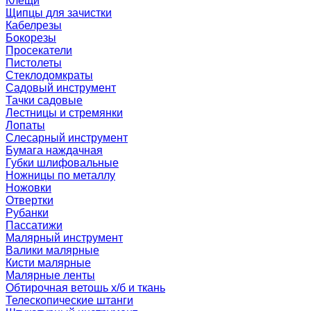
Клещи
Щипцы для зачистки
Кабелрезы
Бокорезы
Просекатели
Пистолеты
Стеклодомкраты
Садовый инструмент
Тачки садовые
Лестницы и стремянки
Лопаты
Слесарный инструмент
Бумага наждачная
Губки шлифовальные
Ножницы по металлу
Ножовки
Отвертки
Рубанки
Пассатижи
Малярный инструмент
Валики малярные
Кисти малярные
Малярные ленты
Обтирочная ветошь х/б и ткань
Телескопические штанги