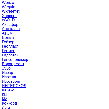
Wenzo
Wirquin
Wkret-met
Xammer
xGOLD
Аквафор
Ани пласт
АТОМ
Волма
Гейзер
Геопласт
Гермес
Гидротек
Гипсополимер
Евроцемент
Зубр
Изоарт
Изоспан
Изостронг
ИНТЕРСКОЛ
Кабэкс
КВТ
КМ
Конкорд
Луга