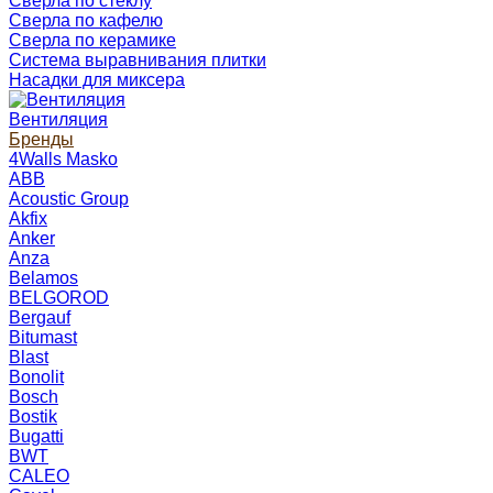
Сверла по стеклу
Сверла по кафелю
Сверла по керамике
Система выравнивания плитки
Насадки для миксера
Вентиляция
Бренды
4Walls Masko
ABB
Acoustic Group
Akfix
Anker
Anza
Belamos
BELGOROD
Bergauf
Bitumast
Blast
Bonolit
Bosch
Bostik
Bugatti
BWT
CALEO