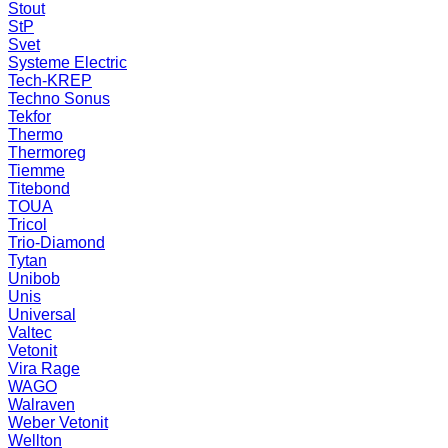
Stout
StP
Svet
Systeme Electric
Tech-KREP
Techno Sonus
Tekfor
Thermo
Thermoreg
Tiemme
Titebond
TOUA
Tricol
Trio-Diamond
Tytan
Unibob
Unis
Universal
Valtec
Vetonit
Vira Rage
WAGO
Walraven
Weber Vetonit
Wellton