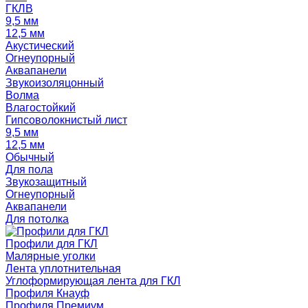
ГКЛВ
9,5 мм
12,5 мм
Акустический
Огнеупорный
Аквапанели
Звукоизоляцонный
Волма
Влагостойкий
Гипсоволокнистый лист
9,5 мм
12,5 мм
Обычный
Для пола
Звукозащитный
Огнеупорный
Аквапанели
Для потолка
Профили для ГКЛ
Малярные уголки
Лента уплотнительная
Углоформирующая лента для ГКЛ
Профиля Кнауф
Профиля Премиум