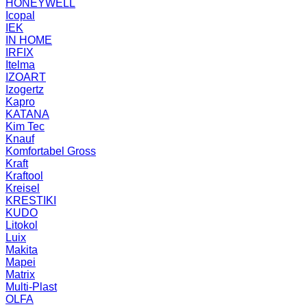
HONEYWELL
Icopal
IEK
IN HOME
IRFIX
Itelma
IZOART
Izogertz
Kapro
KATANA
Kim Tec
Knauf
Komfortabel Gross
Kraft
Kraftool
Kreisel
KRESTIKI
KUDO
Litokol
Luix
Makita
Mapei
Matrix
Multi-Plast
OLFA