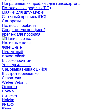
Направляющий профиль для гипсокартона
Потолочный профиль (ПП)
Маячки для штукатурки
Стоечный профиль (ПС)
Саморезы
Подвесы профиля
Соединители профилей
Крепеж для профиля
Наливные полы
Финишные
Цементный
Водостойкий
Высокопрочный
Универсальный
Самовыравнивающийся
Быстротвердеющие
Старатели
Weber Vetonit
Основит
Волма
Литокол
Holcim
Кнауф
Юнис