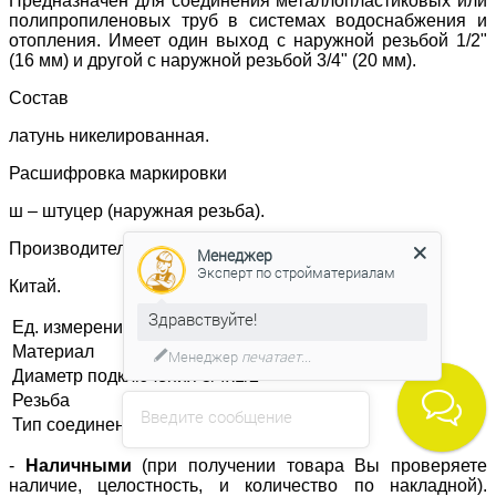
Предназначен для соединения металлопластиковых или
полипропиленовых труб в системах водоснабжения и
отопления. Имеет один выход с наружной резьбой 1/2"
(16 мм) и другой с наружной резьбой 3/4" (20 мм).
Состав
латунь никелированная.
Расшифровка маркировки
ш – штуцер (наружная резьба).
Производитель
Менеджер
Эксперт по стройматериалам
Китай.
Здравствуйте!
Ед. измерения
шт
Материал
Латунь
Менеджер
печатает...
Диаметр подключения
3/4х1/2
Резьба
Наружная
Введите сообщение
Тип соединения
Резьба
-
Наличными
(при получении товара Вы проверяете
наличие, целостность, и количество по накладной).