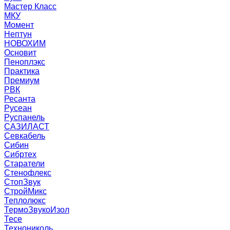
Мастер Класс
МКУ
Момент
Нептун
НОВОХИМ
Основит
Пеноплэкс
Практика
Премиум
РВК
Ресанта
Русеан
Руспанель
САЗИЛАСТ
Севкабель
Сибин
Сибртех
Старатели
Стенофлекс
СтопЗвук
СтройМикс
Теплолюкс
ТермоЗвукоИзол
Тесе
Технониколь