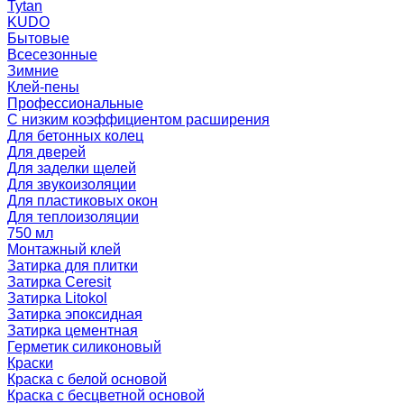
Tytan
KUDO
Бытовые
Всесезонные
Зимние
Клей-пены
Профессиональные
С низким коэффициентом расширения
Для бетонных колец
Для дверей
Для заделки щелей
Для звукоизоляции
Для пластиковых окон
Для теплоизоляции
750 мл
Монтажный клей
Затирка для плитки
Затирка Ceresit
Затирка Litokol
Затирка эпоксидная
Затирка цементная
Герметик силиконовый
Краски
Краска с белой основой
Краска с бесцветной основой