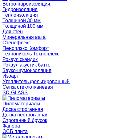
Ветро-пароизоляция
Гидроизоляция
Теплоизоляция
Толщиной 30 мм
Толщиной 100 мм
Для стен
Минеральная вата
Стенофлекс
Пеноплэкс Комфорт
Технониколь Техноплекс
Роквул скандик
Роквул акустик баттс
Звуко-шумоизоляция
Изоарт
Утеплитель фольгированный
Сетка стеклотканевая
SD-GLASS
Пиломатериалы
Доска строганная
Доска нестроганная
Строганный брусок
Фанера
ОСБ плита