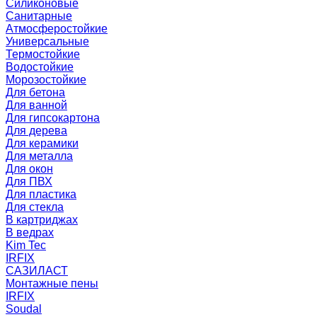
Силиконовые
Санитарные
Атмосферостойкие
Универсальные
Термостойкие
Водостойкие
Морозостойкие
Для бетона
Для ванной
Для гипсокартона
Для дерева
Для керамики
Для металла
Для окон
Для ПВХ
Для пластика
Для стекла
В картриджах
В ведрах
Kim Tec
IRFIX
САЗИЛАСТ
Монтажные пены
IRFIX
Soudal