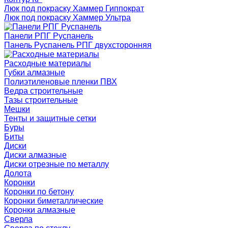
Люк под покраску Хаммер Гиппократ
Люк под покраску Хаммер Ультра
Панели РПГ Руспанель
Панель Руспанель РПГ двухсторонняя
Расходные материалы
Губки алмазные
Полиэтиленовые пленки ПВХ
Ведра строительные
Тазы строительные
Мешки
Тенты и защитные сетки
Буры
Биты
Диски
Диски алмазные
Диски отрезные по металлу
Долота
Коронки
Коронки по бетону
Коронки биметаллические
Коронки алмазные
Сверла