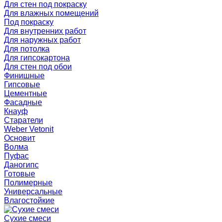
Для стен под покраску
Для влажных помещений
Под покраску
Для внутренних работ
Для наружных работ
Для потолка
Для гипсокартона
Для стен под обои
Финишные
Гипсовые
Цементные
Фасадные
Кнауф
Старатели
Weber Vetonit
Основит
Волма
Пуфас
Даногипс
Готовые
Полимерные
Универсальные
Влагостойкие
Сухие смеси