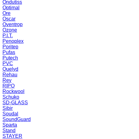
Ondutiss
Optimal
Ore
Oscar
Oventrop
Ozone
P.I.T.
Penoplex
Poritep
Pufas
Putech
PVC
Quelyd
Rehau
Rev
RIPO
Rockwool
Schuko
SD-GLASS
Sibir
Soudal
SoundGuard
Sparta
Stand
STAYER