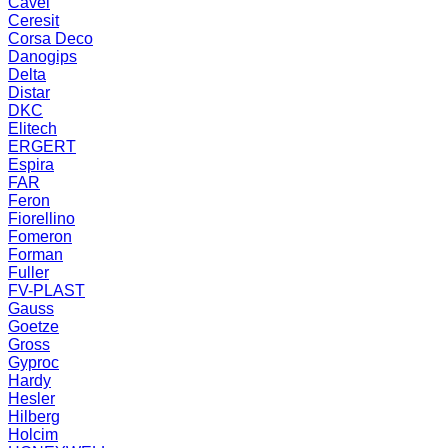
Cavel
Ceresit
Corsa Deco
Danogips
Delta
Distar
DKC
Elitech
ERGERT
Espira
FAR
Feron
Fiorellino
Fomeron
Forman
Fuller
FV-PLAST
Gauss
Goetze
Gross
Gyproc
Hardy
Hesler
Hilberg
Holcim