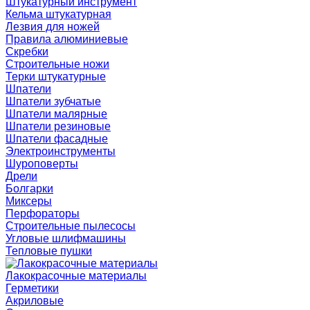
Штукатурный инструмент
Кельма штукатурная
Лезвия для ножей
Правила алюминиевые
Скребки
Строительные ножи
Терки штукатурные
Шпатели
Шпатели зубчатые
Шпатели малярные
Шпатели резиновые
Шпатели фасадные
Электроинструменты
Шуроповерты
Дрели
Болгарки
Миксеры
Перфораторы
Строительные пылесосы
Угловые шлифмашины
Тепловые пушки
Лакокрасочные материалы
Герметики
Акриловые