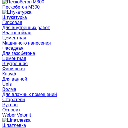
Пескобетон М300
Штукатурка
Гипсовая
Для внутренних работ
Влагостойкая
Цементная
Машинного нанесения
Фасадная
Для газобетона
Цементная
Внутренняя
Финишная
Кнауф
Для ванной
Unis
Волма
Для влажных помещений
Старатели
Русеан
Основит
Weber Vetonit
Шпатлевка