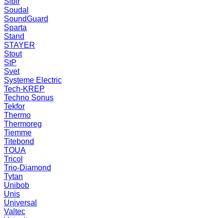
Sibir
Soudal
SoundGuard
Sparta
Stand
STAYER
Stout
StP
Svet
Systeme Electric
Tech-KREP
Techno Sonus
Tekfor
Thermo
Thermoreg
Tiemme
Titebond
TOUA
Tricol
Trio-Diamond
Tytan
Unibob
Unis
Universal
Valtec