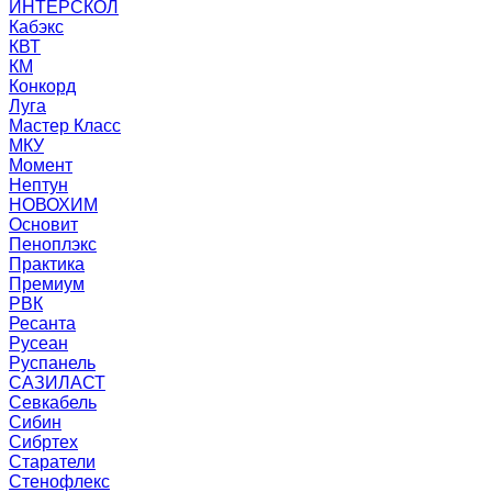
ИНТЕРСКОЛ
Кабэкс
КВТ
КМ
Конкорд
Луга
Мастер Класс
МКУ
Момент
Нептун
НОВОХИМ
Основит
Пеноплэкс
Практика
Премиум
РВК
Ресанта
Русеан
Руспанель
САЗИЛАСТ
Севкабель
Сибин
Сибртех
Старатели
Стенофлекс