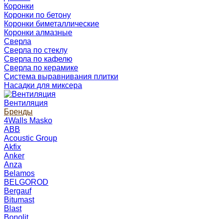
Коронки
Коронки по бетону
Коронки биметаллические
Коронки алмазные
Сверла
Сверла по стеклу
Сверла по кафелю
Сверла по керамике
Система выравнивания плитки
Насадки для миксера
Вентиляция
Бренды
4Walls Masko
ABB
Acoustic Group
Akfix
Anker
Anza
Belamos
BELGOROD
Bergauf
Bitumast
Blast
Bonolit