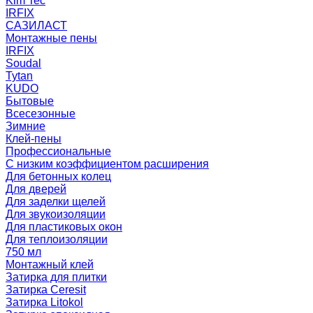
Kim Tec
IRFIX
САЗИЛАСТ
Монтажные пены
IRFIX
Soudal
Tytan
KUDO
Бытовые
Всесезонные
Зимние
Клей-пены
Профессиональные
С низким коэффициентом расширения
Для бетонных колец
Для дверей
Для заделки щелей
Для звукоизоляции
Для пластиковых окон
Для теплоизоляции
750 мл
Монтажный клей
Затирка для плитки
Затирка Ceresit
Затирка Litokol