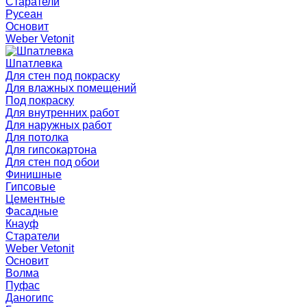
Старатели
Русеан
Основит
Weber Vetonit
Шпатлевка
Для стен под покраску
Для влажных помещений
Под покраску
Для внутренних работ
Для наружных работ
Для потолка
Для гипсокартона
Для стен под обои
Финишные
Гипсовые
Цементные
Фасадные
Кнауф
Старатели
Weber Vetonit
Основит
Волма
Пуфас
Даногипс