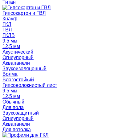
Титан
Гипсокартон и ГВЛ
Кнауф
ГКЛ
ГВЛ
ГКЛВ
9,5 мм
12,5 мм
Акустический
Огнеупорный
Аквапанели
Звукоизоляцонный
Волма
Влагостойкий
Гипсоволокнистый лист
9,5 мм
12,5 мм
Обычный
Для пола
Звукозащитный
Огнеупорный
Аквапанели
Для потолка