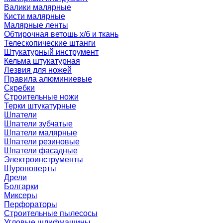
Валики малярные
Кисти малярные
Малярные ленты
Обтирочная ветошь х/б и ткань
Телескопические штанги
Штукатурный инструмент
Кельма штукатурная
Лезвия для ножей
Правила алюминиевые
Скребки
Строительные ножи
Терки штукатурные
Шпатели
Шпатели зубчатые
Шпатели малярные
Шпатели резиновые
Шпатели фасадные
Электроинструменты
Шуроповерты
Дрели
Болгарки
Миксеры
Перфораторы
Строительные пылесосы
Угловые шлифмашины