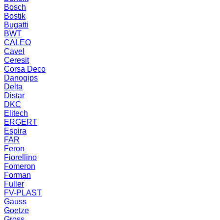
Bosch
Bostik
Bugatti
BWT
CALEO
Cavel
Ceresit
Corsa Deco
Danogips
Delta
Distar
DKC
Elitech
ERGERT
Espira
FAR
Feron
Fiorellino
Fomeron
Forman
Fuller
FV-PLAST
Gauss
Goetze
Gross