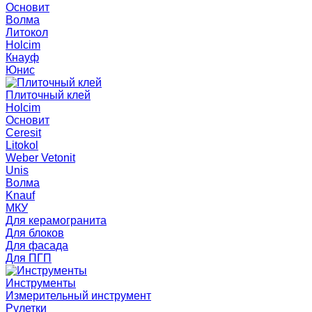
Основит
Волма
Литокол
Holcim
Кнауф
Юнис
Плиточный клей
Holcim
Основит
Ceresit
Litokol
Weber Vetonit
Unis
Волма
Knauf
МКУ
Для керамогранита
Для блоков
Для фасада
Для ПГП
Инструменты
Измерительный инструмент
Рулетки