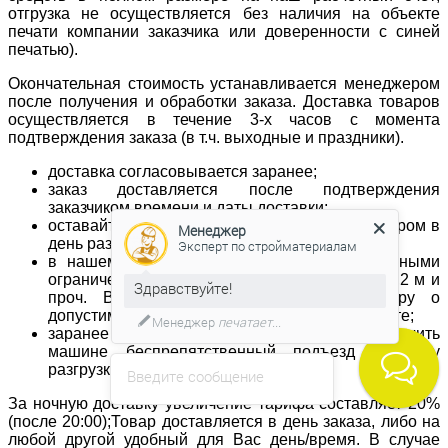
отгрузка не осуществляется без наличия на объекте
печати компании заказчика или доверенности с синей
печатью).
Окончательная стоимость устанавливается менеджером
после получения и обработки заказа. Доставка товаров
осуществляется в течение 3-х часов с момента
подтверждения заказа (в т.ч. выходные и праздники).
доставка согласовывается заранее;
заказ доставляется после подтверждения
заказчиком времени и даты доставки;
оставайтесь, пожалуйста, на связи с менеджером в
Менеджер
день разгрузки до приезда заказа;
Эксперт по стройматериалам
в нашем автопарке есть автомобили с разными
ограничениями по габаритам – до 2-х м, до 2,2 м и
Здравствуйте!
проч. Важно заранее сообщить менеджеру о
допустимых ограничениях на объекте по высоте;
Менеджер
печатает...
заранее позаботьтесь о том, чтобы обеспечить
машине беспрепятственный подъезд к месту
разгрузки.
Введите сообщение
За ночную доставку увеличение тарифа составляет 20%
(после 20:00);Товар доставляется в день заказа, либо на
любой другой удобный для Вас день/время. В случае