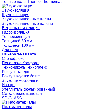
Теплые полы Thermo Thermomat
Звукоизоляция
Шумоизоляция
Звукоизоляционные плиты
Звукоизоляционные панели
Ветро-пароизоляция
Гидроизоляция
Теплоизоляция
Толщиной 30 мм
Толщиной 100 мм
Для стен
Минеральная вата
Стенофлекс
Пеноплэкс Комфорт
Технониколь Техноплекс
Роквул скандик
Роквул акустик баттс
Звуко-шумоизоляция
Изоарт
Утеплитель фольгированный
Сетка стеклотканевая
SD-GLASS
Пиломатериалы