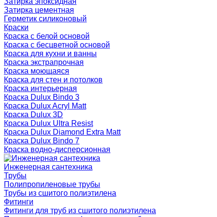
Затирка эпоксидная
Затирка цементная
Герметик силиконовый
Краски
Краска с белой основой
Краска с бесцветной основой
Краска для кухни и ванны
Краска экстрапрочная
Краска моющаяся
Краска для стен и потолков
Краска интерьерная
Краска Dulux Bindo 3
Краска Dulux Acryl Matt
Краска Dulux 3D
Краска Dulux Ultra Resist
Краска Dulux Diamond Extra Matt
Краска Dulux Bindo 7
Краска водно-дисперсионная
Инженерная сантехника
Трубы
Полипропиленовые трубы
Трубы из сшитого полиэтилена
Фитинги
Фитинги для труб из сшитого полиэтилена