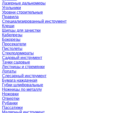
Лазерные дальномеры
Угольники
Уровни строительные
Правила
Специализированный инструмент
Клещи
Щипцы для зачистки
Кабелрезы
Бокорезы
Просекатели
Пистолеты
Стеклодомкраты
Садовый инструмент
Тачки садовые
Лестницы и стремянки
Лопаты
Слесарный инструмент
Бумага наждачная
Губки шлифовальные
Ножницы по металлу
Ножовки
Отвертки
Рубанки
Пассатижи
Малярный инструмент