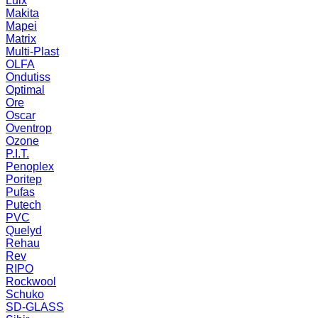
Luix
Makita
Mapei
Matrix
Multi-Plast
OLFA
Ondutiss
Optimal
Ore
Oscar
Oventrop
Ozone
P.I.T.
Penoplex
Poritep
Pufas
Putech
PVC
Quelyd
Rehau
Rev
RIPO
Rockwool
Schuko
SD-GLASS