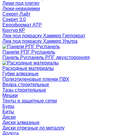
Люки под плитку
Люки-невидимки
Секрет-Лайт
Секрет 3.0
Евроформат АТР
Контур КР
Люк под покраску Хаммер Гиппократ
Люк под покраску Хаммер Ультра
Панели РПГ Руспанель
Панель Руспанель РПГ двухсторонняя
Расходные материалы
Губки алмазные
Полиэтиленовые пленки ПВХ
Ведра строительные
Тазы строительные
Мешки
Тенты и защитные сетки
Буры
Биты
Диски
Диски алмазные
Диски отрезные по металлу
Долота