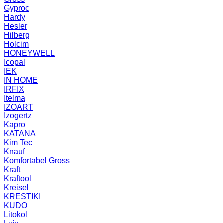
Gyproc
Hardy
Hesler
Hilberg
Holcim
HONEYWELL
Icopal
IEK
IN HOME
IRFIX
Itelma
IZOART
Izogertz
Kapro
KATANA
Kim Tec
Knauf
Komfortabel Gross
Kraft
Kraftool
Kreisel
KRESTIKI
KUDO
Litokol