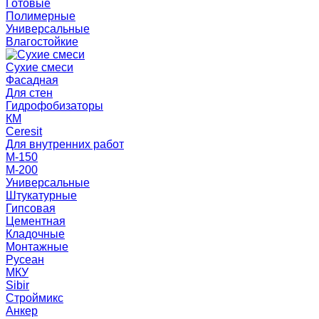
Готовые
Полимерные
Универсальные
Влагостойкие
Сухие смеси
Фасадная
Для стен
Гидрофобизаторы
КМ
Ceresit
Для внутренних работ
М-150
М-200
Универсальные
Штукатурные
Гипсовая
Цементная
Кладочные
Монтажные
Русеан
МКУ
Sibir
Строймикс
Анкер