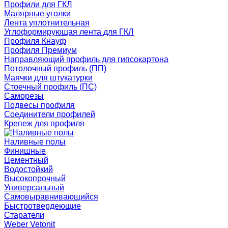
Профили для ГКЛ
Малярные уголки
Лента уплотнительная
Углоформирующая лента для ГКЛ
Профиля Кнауф
Профиля Премиум
Направляющий профиль для гипсокартона
Потолочный профиль (ПП)
Маячки для штукатурки
Стоечный профиль (ПС)
Саморезы
Подвесы профиля
Соединители профилей
Крепеж для профиля
Наливные полы
Финишные
Цементный
Водостойкий
Высокопрочный
Универсальный
Самовыравнивающийся
Быстротвердеющие
Старатели
Weber Vetonit