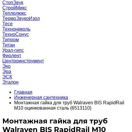
СтопЗвук
СтройМикс
Теплолюкс
ТермоЗвукоИзол
Тесе
Технониколь
ТехноСонус
Типром
Титан
Урал-гипс
Фиолент
Центроинструмент
Эко
Эра
ЭСК
Эталон
Главная
Инженерная сантехника
Монтажная гайка для труб Walraven BIS RapidRail
M10 оцинкованная сталь (6513110)
Монтажная гайка для труб
Walraven BIS RapidRail M10