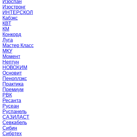
Изоспан
Изостронг
ИНТЕРСКОЛ
Кабэкс
КВТ
КМ
Конкорд
Луга
Мастер Класс
МКУ
Момент
Нептун
НОВОХИМ
Основит
Пеноплэкс
Практика
Премиум
РВК
Ресанта
Русеан
Руспанель
САЗИЛАСТ
Севкабель
Сибин
Сибртех