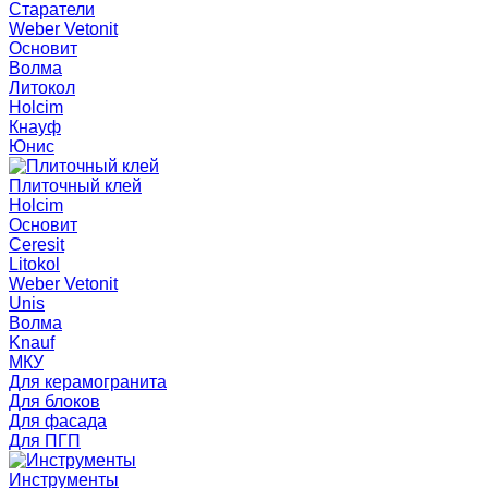
Старатели
Weber Vetonit
Основит
Волма
Литокол
Holcim
Кнауф
Юнис
Плиточный клей
Holcim
Основит
Ceresit
Litokol
Weber Vetonit
Unis
Волма
Knauf
МКУ
Для керамогранита
Для блоков
Для фасада
Для ПГП
Инструменты