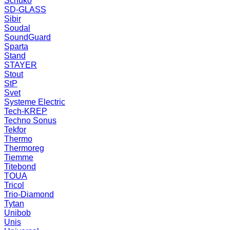
Schuko
SD-GLASS
Sibir
Soudal
SoundGuard
Sparta
Stand
STAYER
Stout
StP
Svet
Systeme Electric
Tech-KREP
Techno Sonus
Tekfor
Thermo
Thermoreg
Tiemme
Titebond
TOUA
Tricol
Trio-Diamond
Tytan
Unibob
Unis