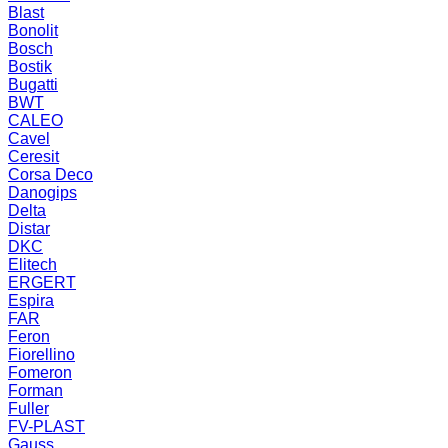
Blast
Bonolit
Bosch
Bostik
Bugatti
BWT
CALEO
Cavel
Ceresit
Corsa Deco
Danogips
Delta
Distar
DKC
Elitech
ERGERT
Espira
FAR
Feron
Fiorellino
Fomeron
Forman
Fuller
FV-PLAST
Gauss