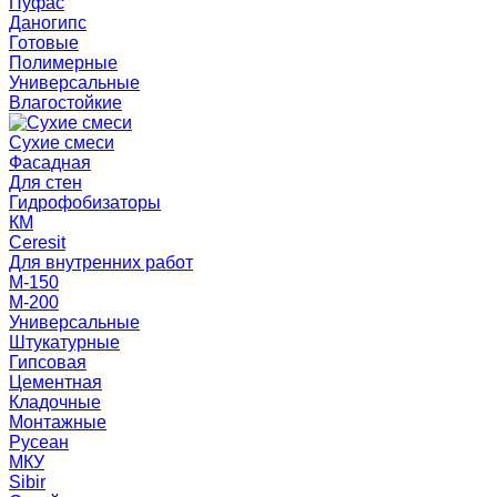
Пуфас
Даногипс
Готовые
Полимерные
Универсальные
Влагостойкие
Сухие смеси
Фасадная
Для стен
Гидрофобизаторы
КМ
Ceresit
Для внутренних работ
М-150
М-200
Универсальные
Штукатурные
Гипсовая
Цементная
Кладочные
Монтажные
Русеан
МКУ
Sibir