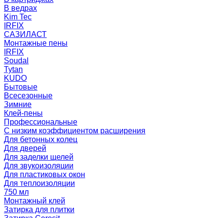
В ведрах
Kim Tec
IRFIX
САЗИЛАСТ
Монтажные пены
IRFIX
Soudal
Tytan
KUDO
Бытовые
Всесезонные
Зимние
Клей-пены
Профессиональные
С низким коэффициентом расширения
Для бетонных колец
Для дверей
Для заделки щелей
Для звукоизоляции
Для пластиковых окон
Для теплоизоляции
750 мл
Монтажный клей
Затирка для плитки