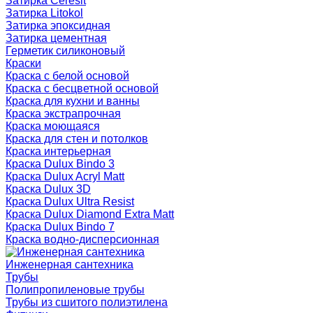
Затирка Ceresit
Затирка Litokol
Затирка эпоксидная
Затирка цементная
Герметик силиконовый
Краски
Краска с белой основой
Краска с бесцветной основой
Краска для кухни и ванны
Краска экстрапрочная
Краска моющаяся
Краска для стен и потолков
Краска интерьерная
Краска Dulux Bindo 3
Краска Dulux Acryl Matt
Краска Dulux 3D
Краска Dulux Ultra Resist
Краска Dulux Diamond Extra Matt
Краска Dulux Bindo 7
Краска водно-дисперсионная
Инженерная сантехника
Трубы
Полипропиленовые трубы
Трубы из сшитого полиэтилена