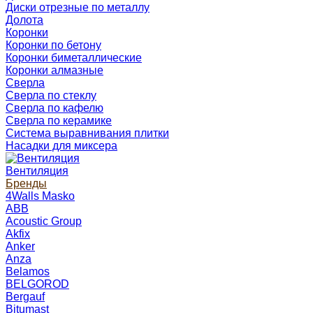
Диски отрезные по металлу
Долота
Коронки
Коронки по бетону
Коронки биметаллические
Коронки алмазные
Сверла
Сверла по стеклу
Сверла по кафелю
Сверла по керамике
Система выравнивания плитки
Насадки для миксера
Вентиляция
Бренды
4Walls Masko
ABB
Acoustic Group
Akfix
Anker
Anza
Belamos
BELGOROD
Bergauf
Bitumast