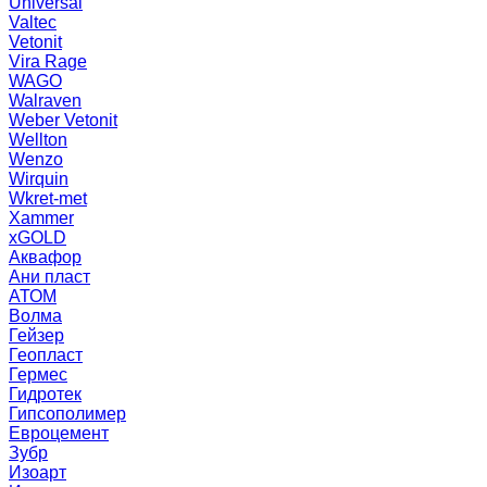
Universal
Valtec
Vetonit
Vira Rage
WAGO
Walraven
Weber Vetonit
Wellton
Wenzo
Wirquin
Wkret-met
Xammer
xGOLD
Аквафор
Ани пласт
АТОМ
Волма
Гейзер
Геопласт
Гермес
Гидротек
Гипсополимер
Евроцемент
Зубр
Изоарт