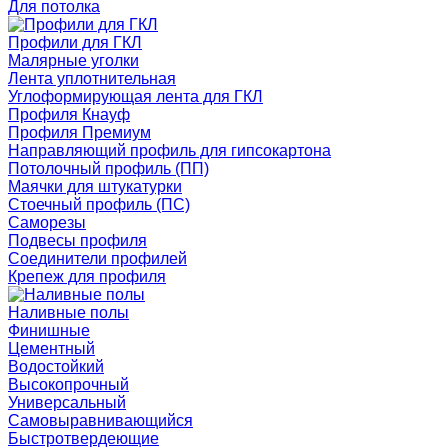
Для потолка
Профили для ГКЛ
Малярные уголки
Лента уплотнительная
Углоформирующая лента для ГКЛ
Профиля Кнауф
Профиля Премиум
Направляющий профиль для гипсокартона
Потолочный профиль (ПП)
Маячки для штукатурки
Стоечный профиль (ПС)
Саморезы
Подвесы профиля
Соединители профилей
Крепеж для профиля
Наливные полы
Финишные
Цементный
Водостойкий
Высокопрочный
Универсальный
Самовыравнивающийся
Быстротвердеющие