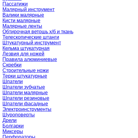
Пассатижи
Малярный инструмент
Валики малярные
Кисти малярные
Малярные ленты
Обтирочная ветошь х/б и ткань
Телескопические штанги
Штукатурный инструмент
Кельма штукатурная
Лезвия для ножей
Правила алюминиевые
Скребки
Строительные ножи
Терки штукатурные
Шпатели
Шпатели зубчатые
Шпатели малярные
Шпатели резиновые
Шпатели фасадные
Электроинструменты
Шуроповерты
Дрели
Болгарки
Миксеры
Перфораторы