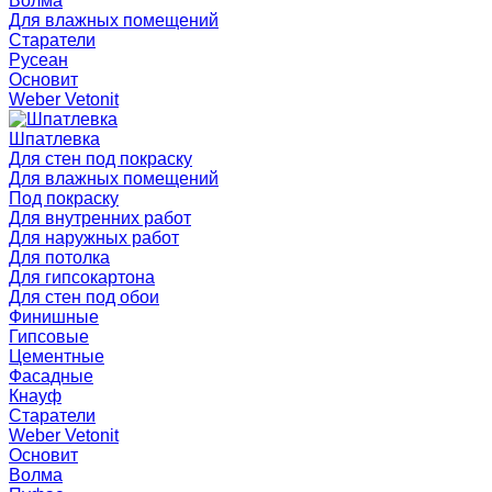
Волма
Для влажных помещений
Старатели
Русеан
Основит
Weber Vetonit
Шпатлевка
Для стен под покраску
Для влажных помещений
Под покраску
Для внутренних работ
Для наружных работ
Для потолка
Для гипсокартона
Для стен под обои
Финишные
Гипсовые
Цементные
Фасадные
Кнауф
Старатели
Weber Vetonit
Основит
Волма