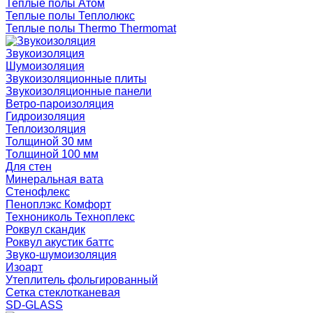
Теплые полы Атом
Теплые полы Теплолюкс
Теплые полы Thermo Thermomat
Звукоизоляция
Шумоизоляция
Звукоизоляционные плиты
Звукоизоляционные панели
Ветро-пароизоляция
Гидроизоляция
Теплоизоляция
Толщиной 30 мм
Толщиной 100 мм
Для стен
Минеральная вата
Стенофлекс
Пеноплэкс Комфорт
Технониколь Техноплекс
Роквул скандик
Роквул акустик баттс
Звуко-шумоизоляция
Изоарт
Утеплитель фольгированный
Сетка стеклотканевая
SD-GLASS