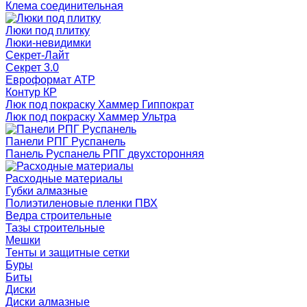
Клема соединительная
Люки под плитку
Люки-невидимки
Секрет-Лайт
Секрет 3.0
Евроформат АТР
Контур КР
Люк под покраску Хаммер Гиппократ
Люк под покраску Хаммер Ультра
Панели РПГ Руспанель
Панель Руспанель РПГ двухсторонняя
Расходные материалы
Губки алмазные
Полиэтиленовые пленки ПВХ
Ведра строительные
Тазы строительные
Мешки
Тенты и защитные сетки
Буры
Биты
Диски
Диски алмазные