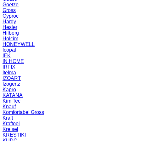
Goetze
Gross
Gyproc
Hardy
Hesler
Hilberg
Holcim
HONEYWELL
Icopal
IEK
IN HOME
IRFIX
Itelma
IZOART
Izogertz
Kapro
KATANA
Kim Tec
Knauf
Komfortabel Gross
Kraft
Kraftool
Kreisel
KRESTIKI
KUDO