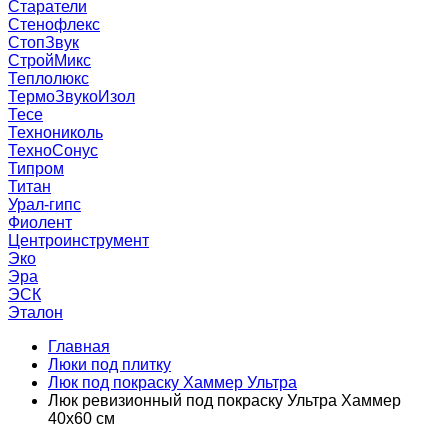
Старатели
Стенофлекс
СтопЗвук
СтройМикс
Теплолюкс
ТермоЗвукоИзол
Тесе
Технониколь
ТехноСонус
Типром
Титан
Урал-гипс
Фиолент
Центроинструмент
Эко
Эра
ЭСК
Эталон
Главная
Люки под плитку
Люк под покраску Хаммер Ультра
Люк ревизионный под покраску Ультра Хаммер
40х60 см