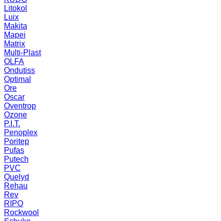
Litokol
Luix
Makita
Mapei
Matrix
Multi-Plast
OLFA
Ondutiss
Optimal
Ore
Oscar
Oventrop
Ozone
P.I.T.
Penoplex
Poritep
Pufas
Putech
PVC
Quelyd
Rehau
Rev
RIPO
Rockwool