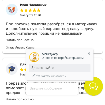
Иван Часовских
8 августа 2026
При покупке помогли разобраться в материалах
и подобрать нужный вариант под нашу задачу.
Дополнительные позиции не навязывали,
объясняли по существу. В итоге остались
Читать полностью
довольны и товаром, и обслуживанием.
Отзыв Яндекс Карты
Менеджер
Эксперт по стройматериалам
Данил Гладков
Здравствуйте!
6 августа 2026
Менеджер
печатает...
Понравилось, что сотрудники действительно
помогают разобраться с выбором, а не просто
Введите сообщение
продают товар. Подсказали оптимальное
решение и ничего лишнего не навязывали.
Читать полностью
Остался доволен и качеством продукции, и