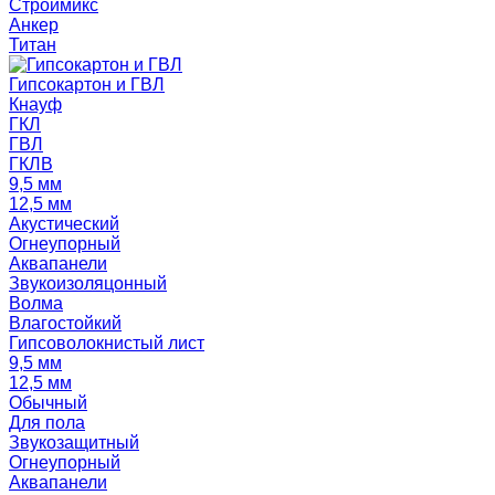
Строймикс
Анкер
Титан
Гипсокартон и ГВЛ
Кнауф
ГКЛ
ГВЛ
ГКЛВ
9,5 мм
12,5 мм
Акустический
Огнеупорный
Аквапанели
Звукоизоляцонный
Волма
Влагостойкий
Гипсоволокнистый лист
9,5 мм
12,5 мм
Обычный
Для пола
Звукозащитный
Огнеупорный
Аквапанели