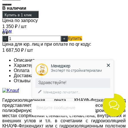
В наличии
Купить в 1 клик
Цена по запросу
1 350
₽
/ шт
0
₽
Купить
-
+
Цена для юр. лиц и при оплате по qr коду:
1 687,50
₽
/ шт
Описание
Характеристики
Менеджер
Эксперт по стройматериалам
Оплата
Доставка
Отзывы
Здравствуйте!
Менеджер
печатает...
Гидроизоляционная лента КНАУФ-Флэхендихтбанд
представляет собой эластомер, нанесенный на
Введите сообщение
полиэфирную сетку. Предназначена для гидроизоляции в
местах сопряжений стена/пол, стена/стена, внутренних и
внешних углов и т.п. в сочетании с гидроизоляцией
КНАУФ-Флэхендихт или с гидроизоляционным полотном