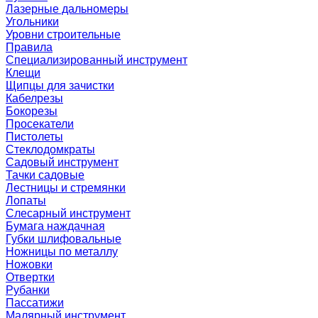
Лазерные дальномеры
Угольники
Уровни строительные
Правила
Специализированный инструмент
Клещи
Щипцы для зачистки
Кабелрезы
Бокорезы
Просекатели
Пистолеты
Стеклодомкраты
Садовый инструмент
Тачки садовые
Лестницы и стремянки
Лопаты
Слесарный инструмент
Бумага наждачная
Губки шлифовальные
Ножницы по металлу
Ножовки
Отвертки
Рубанки
Пассатижи
Малярный инструмент