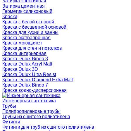
Затирка эпоксидная
Затирка цементная
Герметик силиконовый
Краски
Краска с белой основой
Краска с бесцветной основой
Краска для кухни и ванны
Краска экстрапрочная
Краска моющаяся
Краска для стен и потолков
Краска интерьерная
Краска Dulux Bindo 3
Краска Dulux Acryl Matt
Краска Dulux 3D
Краска Dulux Ultra Resist
Краска Dulux Diamond Extra Matt
Краска Dulux Bindo 7
Краска водно-дисперсионная
Инженерная сантехника
Трубы
Полипропиленовые трубы
Трубы из сшитого полиэтилена
Фитинги
Фитинги для труб из сшитого полиэтилена