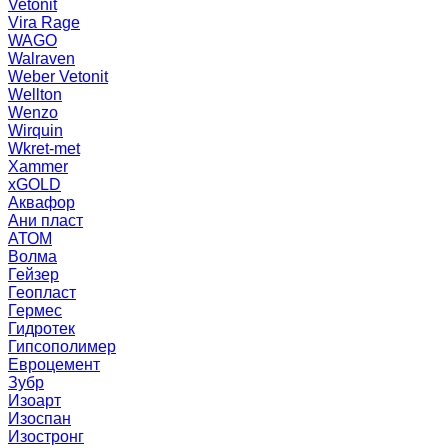
Vetonit
Vira Rage
WAGO
Walraven
Weber Vetonit
Wellton
Wenzo
Wirquin
Wkret-met
Xammer
xGOLD
Аквафор
Ани пласт
АТОМ
Волма
Гейзер
Геопласт
Гермес
Гидротек
Гипсополимер
Евроцемент
Зубр
Изоарт
Изоспан
Изостронг