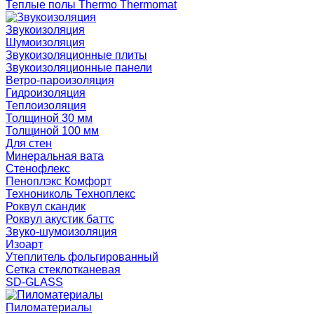
Теплые полы Thermo Thermomat
Звукоизоляция
Шумоизоляция
Звукоизоляционные плиты
Звукоизоляционные панели
Ветро-пароизоляция
Гидроизоляция
Теплоизоляция
Толщиной 30 мм
Толщиной 100 мм
Для стен
Минеральная вата
Стенофлекс
Пеноплэкс Комфорт
Технониколь Техноплекс
Роквул скандик
Роквул акустик баттс
Звуко-шумоизоляция
Изоарт
Утеплитель фольгированный
Сетка стеклотканевая
SD-GLASS
Пиломатериалы