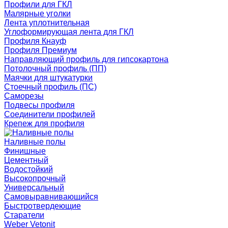
Профили для ГКЛ
Малярные уголки
Лента уплотнительная
Углоформирующая лента для ГКЛ
Профиля Кнауф
Профиля Премиум
Направляющий профиль для гипсокартона
Потолочный профиль (ПП)
Маячки для штукатурки
Стоечный профиль (ПС)
Саморезы
Подвесы профиля
Соединители профилей
Крепеж для профиля
Наливные полы
Финишные
Цементный
Водостойкий
Высокопрочный
Универсальный
Самовыравнивающийся
Быстротвердеющие
Старатели
Weber Vetonit