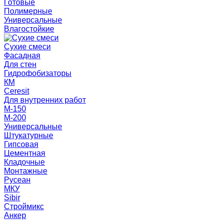
Готовые
Полимерные
Универсальные
Влагостойкие
Сухие смеси
Фасадная
Для стен
Гидрофобизаторы
КМ
Ceresit
Для внутренних работ
М-150
М-200
Универсальные
Штукатурные
Гипсовая
Цементная
Кладочные
Монтажные
Русеан
МКУ
Sibir
Строймикс
Анкер