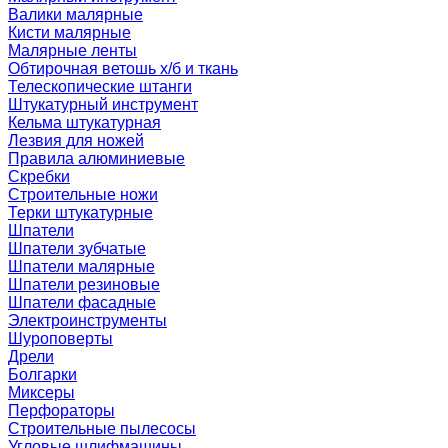
Валики малярные
Кисти малярные
Малярные ленты
Обтирочная ветошь х/б и ткань
Телескопические штанги
Штукатурный инструмент
Кельма штукатурная
Лезвия для ножей
Правила алюминиевые
Скребки
Строительные ножи
Терки штукатурные
Шпатели
Шпатели зубчатые
Шпатели малярные
Шпатели резиновые
Шпатели фасадные
Электроинструменты
Шуроповерты
Дрели
Болгарки
Миксеры
Перфораторы
Строительные пылесосы
Угловые шлифмашины