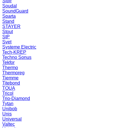
Sibir
Soudal
SoundGuard
Sparta
Stand
STAYER
Stout
StP
Svet
Systeme Electric
Tech-KREP
Techno Sonus
Tekfor
Thermo
Thermoreg
Tiemme
Titebond
TOUA
Tricol
Trio-Diamond
Tytan
Unibob
Unis
Universal
Valtec