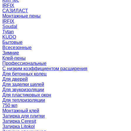
Kim Tec
IRFIX
САЗИЛАСТ
Монтажные пены
IRFIX
Soudal
Tytan
KUDO
Бытовые
Всесезонные
Зимние
Клей-пены
Профессиональные
С низким коэффициентом расширения
Для бетонных колец
Для дверей
Для заделки щелей
Для звукоизоляции
Для пластиковых окон
Для теплоизоляции
750 мл
Монтажный клей
Затирка для плитки
Затирка Ceresit
Затирка Litokol