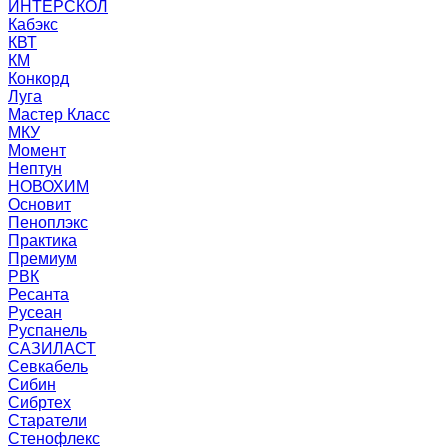
ИНТЕРСКОЛ
Кабэкс
КВТ
КМ
Конкорд
Луга
Мастер Класс
МКУ
Момент
Нептун
НОВОХИМ
Основит
Пеноплэкс
Практика
Премиум
РВК
Ресанта
Русеан
Руспанель
САЗИЛАСТ
Севкабель
Сибин
Сибртех
Старатели
Стенофлекс