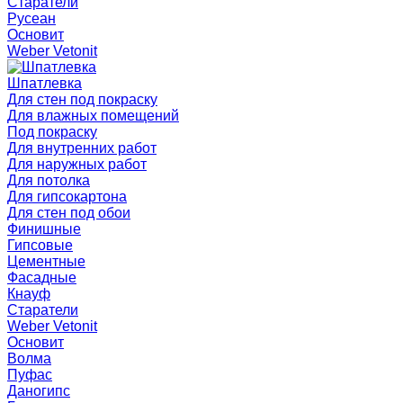
Старатели
Русеан
Основит
Weber Vetonit
Шпатлевка
Для стен под покраску
Для влажных помещений
Под покраску
Для внутренних работ
Для наружных работ
Для потолка
Для гипсокартона
Для стен под обои
Финишные
Гипсовые
Цементные
Фасадные
Кнауф
Старатели
Weber Vetonit
Основит
Волма
Пуфас
Даногипс