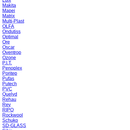
Luix
Makita
Mapei
Matrix
Multi-Plast
OLFA
Ondutiss
Optimal
Ore
Oscar
Oventrop
Ozone
P.I.T.
Penoplex
Poritep
Pufas
Putech
PVC
Quelyd
Rehau
Rev
RIPO
Rockwool
Schuko
SD-GLASS