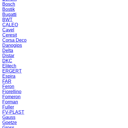
Bosch
Bostik
Bugatti
BWT
CALEO
Cavel
Ceresit
Corsa Deco
Danogips
Delta
Distar
DKC
Elitech
ERGERT
Espira
FAR
Feron
Fiorellino
Fomeron
Forman
Fuller
FV-PLAST
Gauss
Goetze
Gross