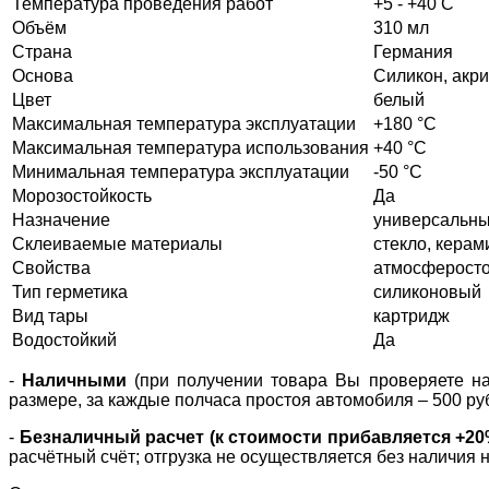
Температура проведения работ
+5 - +40 C
Объём
310 мл
Страна
Германия
Основа
Силикон, акр
Цвет
белый
Максимальная температура эксплуатации
+180 °С
Максимальная температура использования
+40 °С
Минимальная температура эксплуатации
-50 °С
Морозостойкость
Да
Назначение
универсальн
Склеиваемые материалы
стекло, керам
Свойства
атмосферост
Тип герметика
силиконовый
Вид тары
картридж
Водостойкий
Да
-
Наличными
(при получении товара Вы проверяете нал
размере, за каждые полчаса простоя автомобиля – 500 ру
-
Безналичный расчет (к стоимости прибавляется +2
расчётный счёт; отгрузка не осуществляется без наличия 