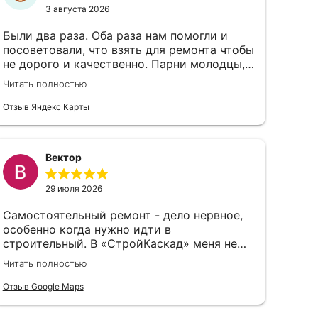
3 августа 2026
Были два раза. Оба раза нам помогли и
посоветовали, что взять для ремонта чтобы
не дорого и качественно. Парни молодцы,
чуть не экскурсию провели по магазину)
Читать полностью
Цены тоже нормальные
Отзыв Яндекс Карты
Вектор
29 июля 2026
Самостоятельный ремонт - дело нервное,
особенно когда нужно идти в
строительный. В «СтройКаскад» меня не
стали судить за неопытность, а просто
Читать полностью
объяснили, что и как лучше выбрать.
Отзыв Google Maps