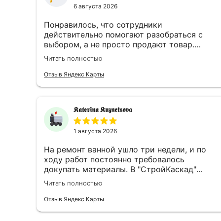
6 августа 2026
Понравилось, что сотрудники
действительно помогают разобраться с
выбором, а не просто продают товар.
Подсказали оптимальное решение и ничего
Читать полностью
лишнего не навязывали. Остался доволен и
качеством продукции, и обслуживанием.
Отзыв Яндекс Карты
𝕶𝖆𝖙𝖊𝖗𝖎𝖓𝖆 𝕶𝖚𝖟𝖓𝖊𝖙𝖘𝖔𝖛𝖆
1 августа 2026
На ремонт ванной ушло три недели, и по
ходу работ постоянно требовалось
докупать материалы. В "СтройКаскад"
менеджеры быстро находили всё
Читать полностью
необходимое, а однажды даже доходчиво
объяснили, какую грунтовку выбрать для
Отзыв Яндекс Карты
плитки на гипсокартон, не ограничиваясь
сухим артикулом. Доставка всегда была