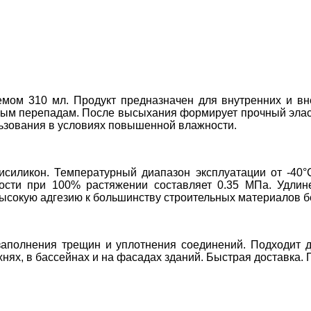
емом 310 мл. Продукт предназначен для внутренних и вн
рным перепадам. После высыхания формирует прочный элас
льзования в условиях повышенной влажности.
силикон. Температурный диапазон эксплуатации от -40°C
гости при 100% растяжении составляет 0.35 МПа. Удли
высокую адгезию к большинству строительных материалов б
заполнения трещин и уплотнения соединений. Подходит
нях, в бассейнах и на фасадах зданий. Быстрая доставка. 