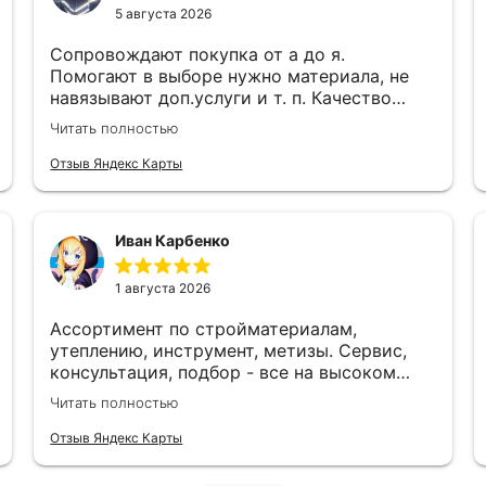
5 августа 2026
Сопровождают покупка от а до я.
Помогают в выборе нужно материала, не
навязывают доп.услуги и т. п. Качество
работы, ценами и качеством продукции
Читать полностью
доволен!
Отзыв Яндекс Карты
Иван Карбенко
1 августа 2026
Ассортимент по стройматериалам,
утеплению, инструмент, метизы. Сервис,
консультация, подбор - все на высоком
уровне. Рекомендую. Отличный магазин для
Читать полностью
строительства и ремонта.
Отзыв Яндекс Карты