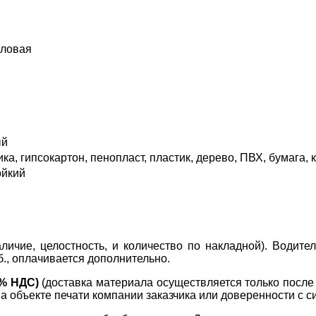
иловая
ый
ика, гипсокартон, пенопласт, пластик, дерево, ПВХ, бумага,
ойкий
ичие, целостность, и количество по накладной). Водите
б., оплачивается дополнительно.
0% НДС)
(доставка материала осуществляется только посл
на объекте печати компании заказчика или доверенности с с