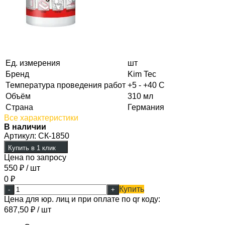
Ед. измерения
шт
Бренд
Kim Tec
Температура проведения работ
+5 - +40 C
Объём
310 мл
Страна
Германия
Все характеристики
В наличии
Артикул:
СК-1850
Купить в 1 клик
Цена по запросу
550
₽
/ шт
0
₽
Купить
-
+
Цена для юр. лиц и при оплате по qr коду:
687,50
₽
/ шт