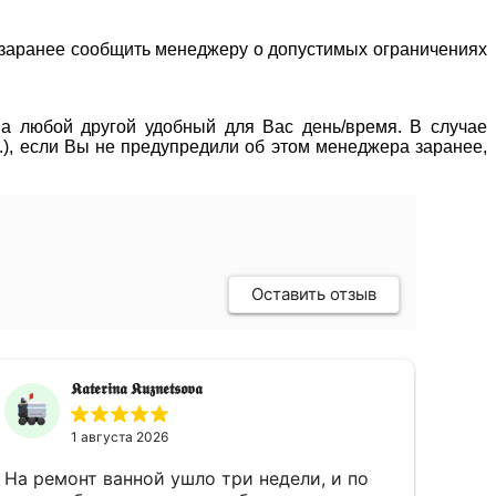
о заранее сообщить менеджеру о допустимых ограничениях
 на любой другой удобный для Вас день/время. В случае
р.), если Вы не предупредили об этом менеджера заранее,
Оставить отзыв
𝕶𝖆𝖙𝖊𝖗𝖎𝖓𝖆 𝕶𝖚𝖟𝖓𝖊𝖙𝖘𝖔𝖛𝖆
1 августа 2026
На ремонт ванной ушло три недели, и по