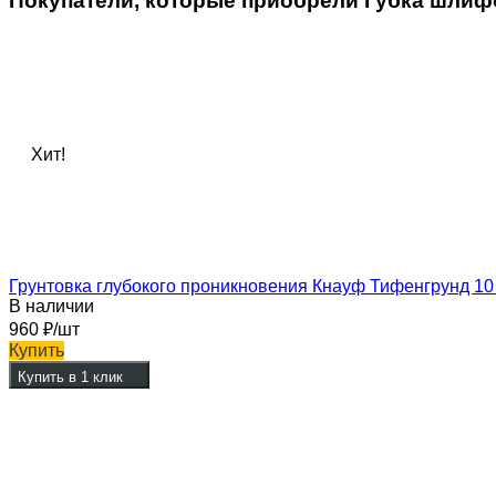
Покупатели, которые приобрели Губка шлифо
Хит!
Грунтовка глубокого проникновения Кнауф Тифенгрунд 10
В наличии
960
₽
/шт
Купить
Купить в 1 клик