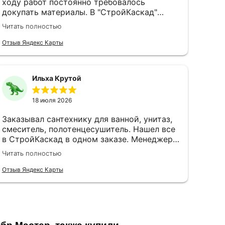
ходу работ постоянно требовалось
докупать материалы. В "СтройКаскад"
менеджеры быстро находили всё
Читать полностью
необходимое, а однажды даже доходчиво
объяснили, какую грунтовку выбрать для
Отзыв Яндекс Карты
плитки на гипсокартон, не ограничиваясь
сухим артикулом. Доставка всегда была
чёткой, что помогало при поэтапном
Ильха Крутой
ведении ремонта.
18 июля 2026
Заказывал сантехнику для ванной, унитаз,
смеситель, полотенцесушитель. Нашел все
в СтройКаскад в одном заказе. Менеджер
помог разобраться с совместимостью
Читать полностью
смесителя и душевой стойки, оказывается,
там есть нюансы которые я бы сам не
Отзыв Яндекс Карты
заметил. Доставили все разом. Сантехник
сказал что подобрано правильно, ничего
переделывать не пришлось.