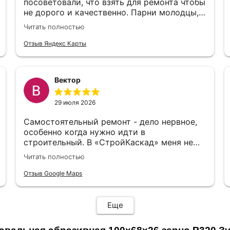
посоветовали, что взять для ремонта чтобы
не дорого и качественно. Парни молодцы,
чуть не экскурсию провели по магазину)
Читать полностью
Цены тоже нормальные
Отзыв Яндекс Карты
Вектор
29 июля 2026
Самостоятельный ремонт - дело нервное,
особенно когда нужно идти в
строительный. В «СтройКаскад» меня не
стали судить за неопытность, а просто
Читать полностью
объяснили, что и как лучше выбрать.
Отзыв Google Maps
Еще