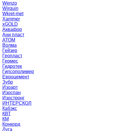
Wenzo
Wirquin
Wkret-met
Xammer
xGOLD
Аквафор
Ани пласт
АТОМ
Волма
Гейзер
Геопласт
Гермес
Гидротек
Гипсополимер
Евроцемент
Зубр
Изоарт
Изоспан
Изостронг
ИНТЕРСКОЛ
Кабэкс
КВТ
КМ
Конкорд
Луга