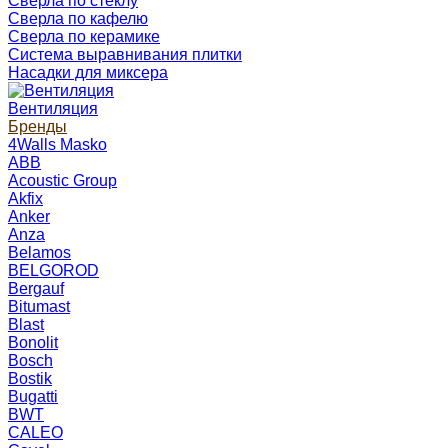
Сверла по стеклу
Сверла по кафелю
Сверла по керамике
Система выравнивания плитки
Насадки для миксера
Вентиляция
Бренды
4Walls Masko
ABB
Acoustic Group
Akfix
Anker
Anza
Belamos
BELGOROD
Bergauf
Bitumast
Blast
Bonolit
Bosch
Bostik
Bugatti
BWT
CALEO