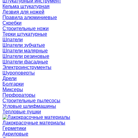
Штукатурный инструмент
Кельма штукатурная
Лезвия для ножей
Правила алюминиевые
Скребки
Строительные ножи
Терки штукатурные
Шпатели
Шпатели зубчатые
Шпатели малярные
Шпатели резиновые
Шпатели фасадные
Электроинструменты
Шуроповерты
Дрели
Болгарки
Миксеры
Перфораторы
Строительные пылесосы
Угловые шлифмашины
Тепловые пушки
Лакокрасочные материалы
Герметики
Акриловые