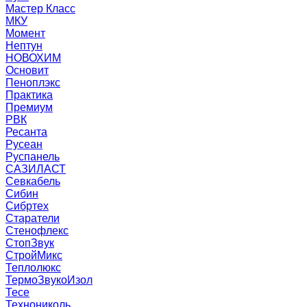
Мастер Класс
МКУ
Момент
Нептун
НОВОХИМ
Основит
Пеноплэкс
Практика
Премиум
РВК
Ресанта
Русеан
Руспанель
САЗИЛАСТ
Севкабель
Сибин
Сибртех
Старатели
Стенофлекс
СтопЗвук
СтройМикс
Теплолюкс
ТермоЗвукоИзол
Тесе
Технониколь