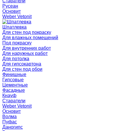
Старатели
Русеан
Основит
Weber Vetonit
Шпатлевка
Для стен под покраску
Для влажных помещений
Под покраску
Для внутренних работ
Для наружных работ
Для потолка
Для гипсокартона
Для стен под обои
Финишные
Гипсовые
Цементные
Фасадные
Кнауф
Старатели
Weber Vetonit
Основит
Волма
Пуфас
Даногипс