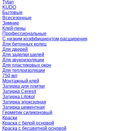
Tytan
KUDO
Бытовые
Всесезонные
Зимние
Клей-пены
Профессиональные
С низким коэффициентом расширения
Для бетонных колец
Для дверей
Для заделки щелей
Для звукоизоляции
Для пластиковых окон
Для теплоизоляции
750 мл
Монтажный клей
Затирка для плитки
Затирка Ceresit
Затирка Litokol
Затирка эпоксидная
Затирка цементная
Герметик силиконовый
Краски
Краска с белой основой
Краска с бесцветной основой