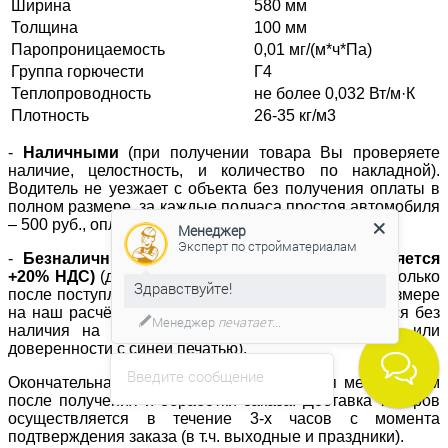
Ширина
580 мм
Толщина
100 мм
Паропроницаемость
0,01 мг/(м*ч*Па)
Группа горючести
Г4
Теплопроводность
не более 0,032 Вт/м·К
Плотность
26-35 кг/м3
-
Наличными
(при получении товара Вы проверяете
наличие, целостность, и количество по накладной).
Водитель не уезжает с объекта без получения оплаты в
полном размере, за каждые полчаса простоя автомобиля
– 500 руб., оплачивается дополнительно.
Менеджер
Эксперт по стройматериалам
-
Безналичный расчет (к стоимости прибавляется
+20% НДС)
(доставка материала осуществляется только
Здравствуйте!
после поступления денежных средств в полном размере
на наш расчётный счёт; отгрузка не осуществляется без
Менеджер
печатает...
наличия на объекте печати компании заказчика или
доверенности с синей печатью).
Введите сообщение
Окончательная стоимость устанавливается менеджером
после получения и обработки заказа. Доставка товаров
осуществляется в течение 3-х часов с момента
подтверждения заказа (в т.ч. выходные и праздники).