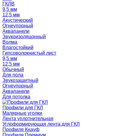
ГКЛВ
9,5 мм
12,5 мм
Акустический
Огнеупорный
Аквапанели
Звукоизоляцонный
Волма
Влагостойкий
Гипсоволокнистый лист
9,5 мм
12,5 мм
Обычный
Для пола
Звукозащитный
Огнеупорный
Аквапанели
Для потолка
Профили для ГКЛ
Малярные уголки
Лента уплотнительная
Углоформирующая лента для ГКЛ
Профиля Кнауф
Профиля Премиум