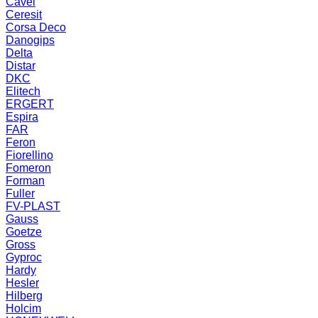
Cavel
Ceresit
Corsa Deco
Danogips
Delta
Distar
DKC
Elitech
ERGERT
Espira
FAR
Feron
Fiorellino
Fomeron
Forman
Fuller
FV-PLAST
Gauss
Goetze
Gross
Gyproc
Hardy
Hesler
Hilberg
Holcim