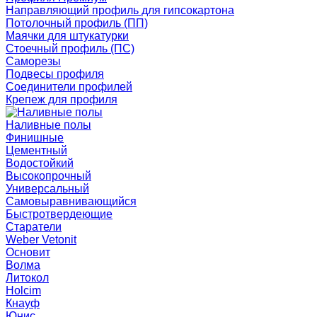
Направляющий профиль для гипсокартона
Потолочный профиль (ПП)
Маячки для штукатурки
Стоечный профиль (ПС)
Саморезы
Подвесы профиля
Соединители профилей
Крепеж для профиля
Наливные полы
Финишные
Цементный
Водостойкий
Высокопрочный
Универсальный
Самовыравнивающийся
Быстротвердеющие
Старатели
Weber Vetonit
Основит
Волма
Литокол
Holcim
Кнауф
Юнис