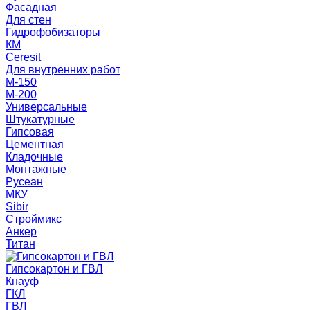
Фасадная
Для стен
Гидрофобизаторы
КМ
Ceresit
Для внутренних работ
М-150
М-200
Универсальные
Штукатурные
Гипсовая
Цементная
Кладочные
Монтажные
Русеан
МКУ
Sibir
Строймикс
Анкер
Титан
Гипсокартон и ГВЛ
Кнауф
ГКЛ
ГВЛ