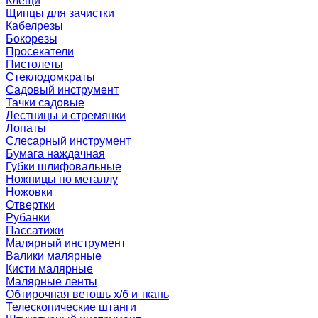
Клещи
Щипцы для зачистки
Кабелрезы
Бокорезы
Просекатели
Пистолеты
Стеклодомкраты
Садовый инструмент
Тачки садовые
Лестницы и стремянки
Лопаты
Слесарный инструмент
Бумага наждачная
Губки шлифовальные
Ножницы по металлу
Ножовки
Отвертки
Рубанки
Пассатижи
Малярный инструмент
Валики малярные
Кисти малярные
Малярные ленты
Обтирочная ветошь х/б и ткань
Телескопические штанги