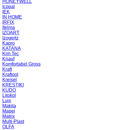
HONEYWELL
Icopal
IEK
IN HOME
IRFIX
Itelma
IZOART
Izogertz
Kapro
KATANA
Kim Tec
Knauf
Komfortabel Gross
Kraft
Kraftool
Kreisel
KRESTIKI
KUDO
Litokol
Luix
Makita
Mapei
Matrix
Multi-Plast
OLFA