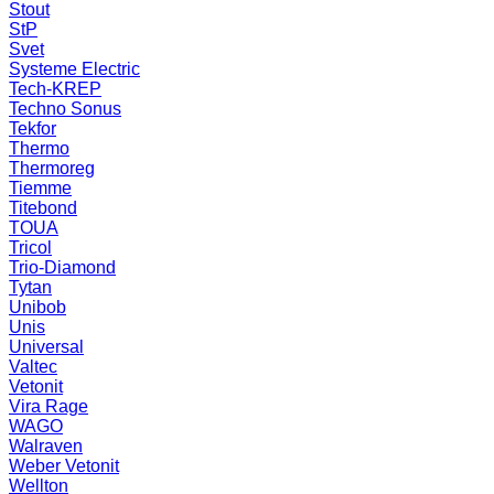
Stout
StP
Svet
Systeme Electric
Tech-KREP
Techno Sonus
Tekfor
Thermo
Thermoreg
Tiemme
Titebond
TOUA
Tricol
Trio-Diamond
Tytan
Unibob
Unis
Universal
Valtec
Vetonit
Vira Rage
WAGO
Walraven
Weber Vetonit
Wellton