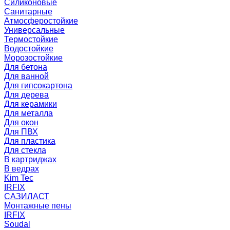
Силиконовые
Санитарные
Атмосферостойкие
Универсальные
Термостойкие
Водостойкие
Морозостойкие
Для бетона
Для ванной
Для гипсокартона
Для дерева
Для керамики
Для металла
Для окон
Для ПВХ
Для пластика
Для стекла
В картриджах
В ведрах
Kim Tec
IRFIX
САЗИЛАСТ
Монтажные пены
IRFIX
Soudal