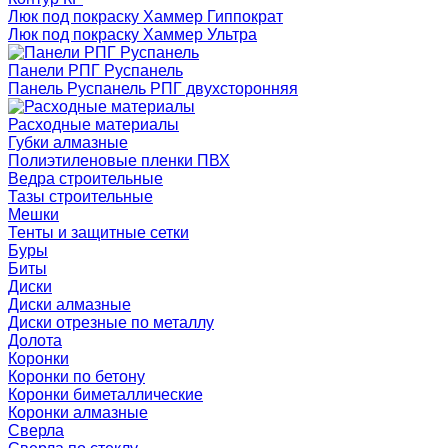
Люк под покраску Хаммер Гиппократ
Люк под покраску Хаммер Ультра
Панели РПГ Руспанель
Панель Руспанель РПГ двухсторонняя
Расходные материалы
Губки алмазные
Полиэтиленовые пленки ПВХ
Ведра строительные
Тазы строительные
Мешки
Тенты и защитные сетки
Буры
Биты
Диски
Диски алмазные
Диски отрезные по металлу
Долота
Коронки
Коронки по бетону
Коронки биметаллические
Коронки алмазные
Сверла