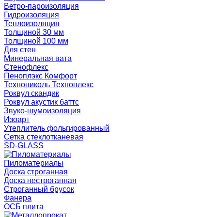
Ветро-пароизоляция
Гидроизоляция
Теплоизоляция
Толщиной 30 мм
Толщиной 100 мм
Для стен
Минеральная вата
Стенофлекс
Пеноплэкс Комфорт
Технониколь Техноплекс
Роквул скандик
Роквул акустик баттс
Звуко-шумоизоляция
Изоарт
Утеплитель фольгированный
Сетка стеклотканевая
SD-GLASS
Пиломатериалы
Доска строганная
Доска нестроганная
Строганный брусок
Фанера
ОСБ плита