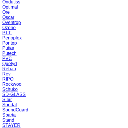
Ondutiss
Optimal
Ore
Oscar
Oventrop
Ozone
P.I.T.
Penoplex
Poritep
Pufas
Putech
PVC
Quelyd
Rehau
Rev
RIPO
Rockwool
Schuko
SD-GLASS
Sibir
Soudal
SoundGuard
Sparta
Stand
STAYER