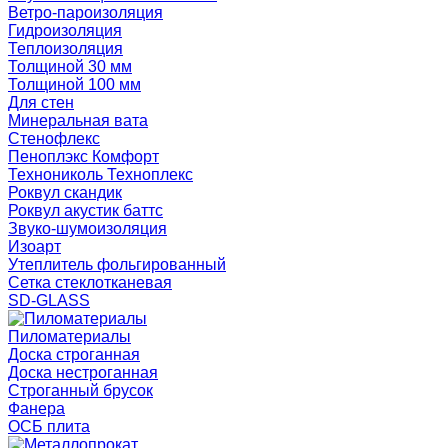
Ветро-пароизоляция
Гидроизоляция
Теплоизоляция
Толщиной 30 мм
Толщиной 100 мм
Для стен
Минеральная вата
Стенофлекс
Пеноплэкс Комфорт
Технониколь Техноплекс
Роквул скандик
Роквул акустик баттс
Звуко-шумоизоляция
Изоарт
Утеплитель фольгированный
Сетка стеклотканевая
SD-GLASS
Пиломатериалы
Доска строганная
Доска нестроганная
Строганный брусок
Фанера
ОСБ плита