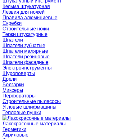
Штукатурный инструмент
Кельма штукатурная
Лезвия для ножей
Правила алюминиевые
Скребки
Строительные ножи
Терки штукатурные
Шпатели
Шпатели зубчатые
Шпатели малярные
Шпатели резиновые
Шпатели фасадные
Электроинструменты
Шуроповерты
Дрели
Болгарки
Миксеры
Перфораторы
Строительные пылесосы
Угловые шлифмашины
Тепловые пушки
Лакокрасочные материалы
Герметики
Акриловые