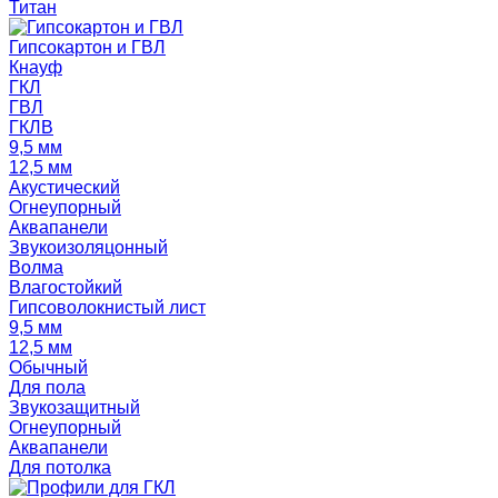
Титан
Гипсокартон и ГВЛ
Кнауф
ГКЛ
ГВЛ
ГКЛВ
9,5 мм
12,5 мм
Акустический
Огнеупорный
Аквапанели
Звукоизоляцонный
Волма
Влагостойкий
Гипсоволокнистый лист
9,5 мм
12,5 мм
Обычный
Для пола
Звукозащитный
Огнеупорный
Аквапанели
Для потолка