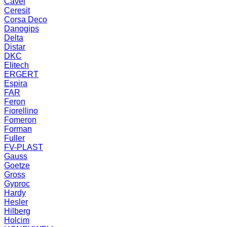
Cavel
Ceresit
Corsa Deco
Danogips
Delta
Distar
DKC
Elitech
ERGERT
Espira
FAR
Feron
Fiorellino
Fomeron
Forman
Fuller
FV-PLAST
Gauss
Goetze
Gross
Gyproc
Hardy
Hesler
Hilberg
Holcim