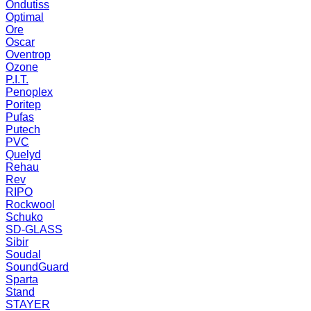
Ondutiss
Optimal
Ore
Oscar
Oventrop
Ozone
P.I.T.
Penoplex
Poritep
Pufas
Putech
PVC
Quelyd
Rehau
Rev
RIPO
Rockwool
Schuko
SD-GLASS
Sibir
Soudal
SoundGuard
Sparta
Stand
STAYER