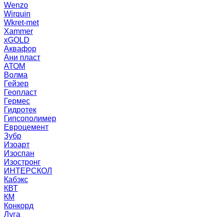
Wenzo
Wirquin
Wkret-met
Xammer
xGOLD
Аквафор
Ани пласт
АТОМ
Волма
Гейзер
Геопласт
Гермес
Гидротек
Гипсополимер
Евроцемент
Зубр
Изоарт
Изоспан
Изостронг
ИНТЕРСКОЛ
Кабэкс
КВТ
КМ
Конкорд
Луга