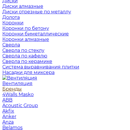
Диски
Диски алмазные
Диски отрезные по металлу
Долота
Коронки
Коронки по бетону
Коронки биметаллические
Коронки алмазные
Сверла
Сверла по стеклу
Сверла по кафелю
Сверла по керамике
Система выравнивания плитки
Насадки для миксера
Вентиляция
Бренды
4Walls Masko
ABB
Acoustic Group
Akfix
Anker
Anza
Belamos