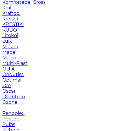
Komfortabel Gross
Kraft
Kraftool
Kreisel
KRESTIKI
KUDO
Litokol
Luix
Makita
Mapei
Matrix
Multi-Plast
OLFA
Ondutiss
Optimal
Ore
Oscar
Oventrop
Ozone
P.I.T.
Penoplex
Poritep
Pufas
Putech