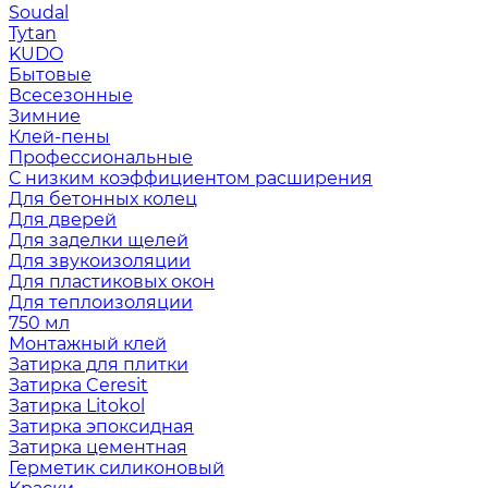
Soudal
Tytan
KUDO
Бытовые
Всесезонные
Зимние
Клей-пены
Профессиональные
С низким коэффициентом расширения
Для бетонных колец
Для дверей
Для заделки щелей
Для звукоизоляции
Для пластиковых окон
Для теплоизоляции
750 мл
Монтажный клей
Затирка для плитки
Затирка Ceresit
Затирка Litokol
Затирка эпоксидная
Затирка цементная
Герметик силиконовый