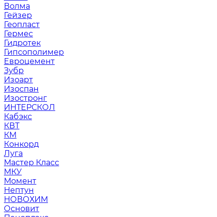
Волма
Гейзер
Геопласт
Гермес
Гидротек
Гипсополимер
Евроцемент
Зубр
Изоарт
Изоспан
Изостронг
ИНТЕРСКОЛ
Кабэкс
КВТ
КМ
Конкорд
Луга
Мастер Класс
МКУ
Момент
Нептун
НОВОХИМ
Основит