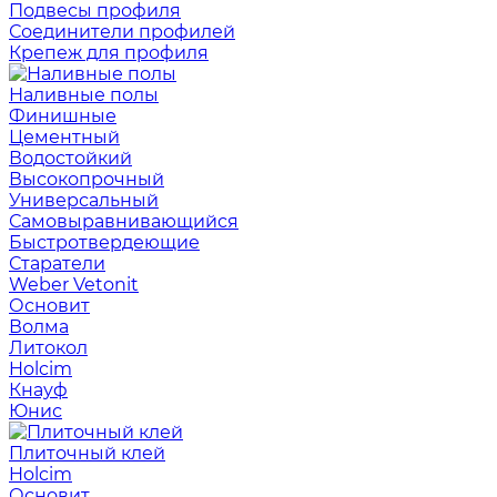
Подвесы профиля
Соединители профилей
Крепеж для профиля
Наливные полы
Финишные
Цементный
Водостойкий
Высокопрочный
Универсальный
Самовыравнивающийся
Быстротвердеющие
Старатели
Weber Vetonit
Основит
Волма
Литокол
Holcim
Кнауф
Юнис
Плиточный клей
Holcim
Основит