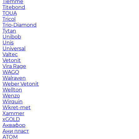
Tiemme
Titebond
TOUA
Tricol
Trio-Diamond
Tytan
Unibob
Unis
Universal
Valtec
Vetonit
Vira Rage
WAGO
Walraven
Weber Vetonit
Wellton
Wenzo
Wirquin
Wkret-met
Xammer
xGOLD
Аквафор
Ани пласт
АТОМ