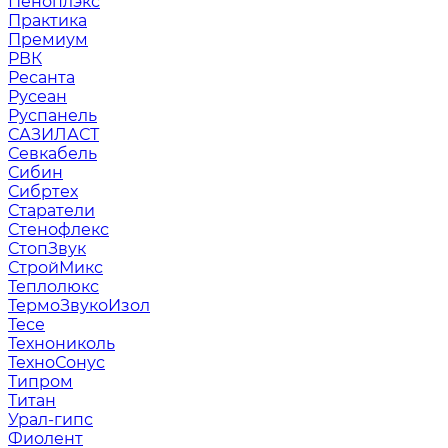
Пеноплэкс
Практика
Премиум
РВК
Ресанта
Русеан
Руспанель
САЗИЛАСТ
Севкабель
Сибин
Сибртех
Старатели
Стенофлекс
СтопЗвук
СтройМикс
Теплолюкс
ТермоЗвукоИзол
Тесе
Технониколь
ТехноСонус
Типром
Титан
Урал-гипс
Фиолент