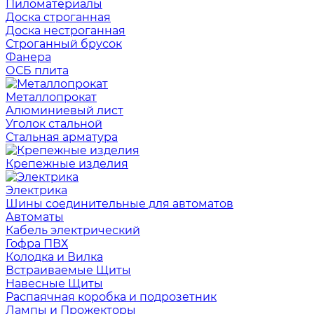
Пиломатериалы
Доска строганная
Доска нестроганная
Строганный брусок
Фанера
ОСБ плита
Металлопрокат
Алюминиевый лист
Уголок стальной
Стальная арматура
Крепежные изделия
Электрика
Шины соединительные для автоматов
Автоматы
Кабель электрический
Гофра ПВХ
Колодка и Вилка
Встраиваемые Щиты
Навесные Щиты
Распаячная коробка и подрозетник
Лампы и Прожекторы