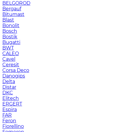
BELGOROD
Bergauf
Bitumast
Blast
Bonolit
Bosch
Bostik
Bugatti
BWT
CALEO
Cavel
Ceresit
Corsa Deco
Danogips
Delta
Distar
DKC
Elitech
ERGERT
Espira
FAR
Feron
Fiorellino
Fomeron