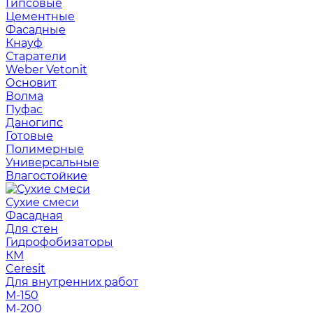
Гипсовые
Цементные
Фасадные
Кнауф
Старатели
Weber Vetonit
Основит
Волма
Пуфас
Даногипс
Готовые
Полимерные
Универсальные
Влагостойкие
Сухие смеси
Фасадная
Для стен
Гидрофобизаторы
КМ
Ceresit
Для внутренних работ
М-150
М-200