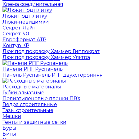
Клема соединительная
Люки под плитку
Люки-невидимки
Секрет-Лайт
Секрет 3.0
Евроформат АТР
Контур КР
Люк под покраску Хаммер Гиппократ
Люк под покраску Хаммер Ультра
Панели РПГ Руспанель
Панель Руспанель РПГ двухсторонняя
Расходные материалы
Губки алмазные
Полиэтиленовые пленки ПВХ
Ведра строительные
Тазы строительные
Мешки
Тенты и защитные сетки
Буры
Биты