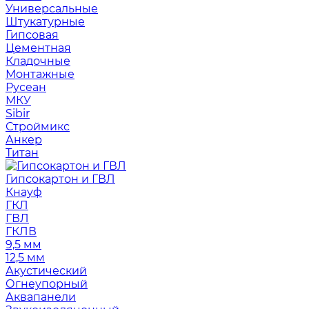
Универсальные
Штукатурные
Гипсовая
Цементная
Кладочные
Монтажные
Русеан
МКУ
Sibir
Строймикс
Анкер
Титан
Гипсокартон и ГВЛ
Кнауф
ГКЛ
ГВЛ
ГКЛВ
9,5 мм
12,5 мм
Акустический
Огнеупорный
Аквапанели