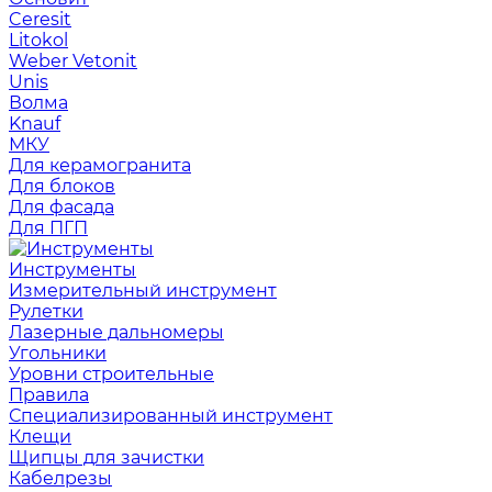
Ceresit
Litokol
Weber Vetonit
Unis
Волма
Knauf
МКУ
Для керамогранита
Для блоков
Для фасада
Для ПГП
Инструменты
Измерительный инструмент
Рулетки
Лазерные дальномеры
Угольники
Уровни строительные
Правила
Специализированный инструмент
Клещи
Щипцы для зачистки
Кабелрезы