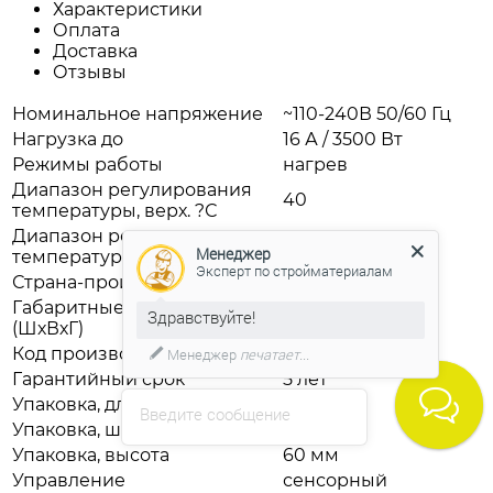
Характеристики
Оплата
Доставка
Отзывы
Номинальное напряжение
~110-240В 50/60 Гц
Нагрузка до
16 А / 3500 Вт
Режимы работы
нагрев
Диапазон регулирования
40
температуры, верх. ?С
Диапазон регулирования
5
Менеджер
температуры, нижн. ?С
Эксперт по стройматериалам
Страна-производитель
Китай
Габаритные размеры
Здравствуйте!
84 ? 84 ? 47 мм
(ШхВхГ)
Код производителя
ETR340W9010
Менеджер
печатает...
Гарантийный срок
5 лет
Упаковка, длина
155 мм
Введите сообщение
Упаковка, ширина
125 мм
Упаковка, высота
60 мм
Управление
сенсорный