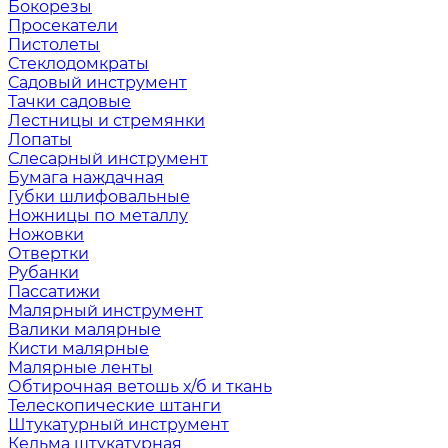
Бокорезы
Просекатели
Пистолеты
Стеклодомкраты
Садовый инструмент
Тачки садовые
Лестницы и стремянки
Лопаты
Слесарный инструмент
Бумага наждачная
Губки шлифовальные
Ножницы по металлу
Ножовки
Отвертки
Рубанки
Пассатижи
Малярный инструмент
Валики малярные
Кисти малярные
Малярные ленты
Обтирочная ветошь х/б и ткань
Телескопические штанги
Штукатурный инструмент
Кельма штукатурная