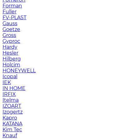
Forman
Fuller
FV-PLAST
Gauss
Goetze
Gross
Gyproc
Hardy
Hesler
Hilberg
Holcim
HONEYWELL
Icopal
IEK
IN HOME
IRFIX
Itelma
IZOART
Izogertz
Kapro
KATANA
Kim Tec
Knauf