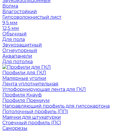
Звукоизоляцонный
Волма
Влагостойкий
Гипсоволокнистый лист
9,5 мм
12,5 мм
Обычный
Для пола
Звукозащитный
Огнеупорный
Аквапанели
Для потолка
Профили для ГКЛ
Малярные уголки
Лента уплотнительная
Углоформирующая лента для ГКЛ
Профиля Кнауф
Профиля Премиум
Направляющий профиль для гипсокартона
Потолочный профиль (ПП)
Маячки для штукатурки
Стоечный профиль (ПС)
Саморезы