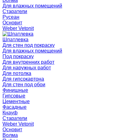
Волма
Для влажных помещений
Старатели
Русеан
Основит
Weber Vetonit
Шпатлевка
Для стен под покраску
Для влажных помещений
Под покраску
Для внутренних работ
Для наружных работ
Для потолка
Для гипсокартона
Для стен под обои
Финишные
Гипсовые
Цементные
Фасадные
Кнауф
Старатели
Weber Vetonit
Основит
Волма