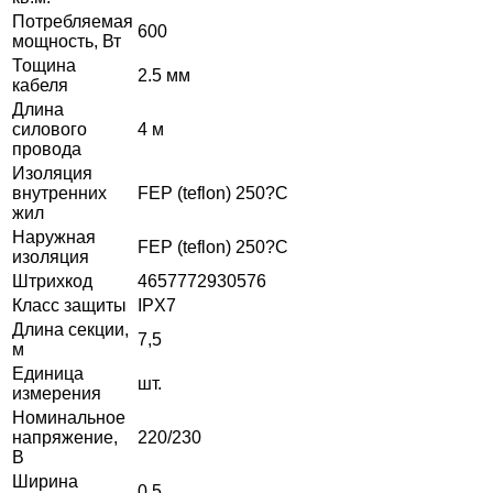
Потребляемая
600
мощность, Вт
Тощина
2.5 мм
кабеля
Длина
силового
4 м
провода
Изоляция
внутренних
FEP (teflon) 250?С
жил
Наружная
FEP (teflon) 250?С
изоляция
Штрихкод
4657772930576
Класс защиты
IPX7
Длина секции,
7,5
м
Единица
шт.
измерения
Номинальное
напряжение,
220/230
В
Ширина
0,5