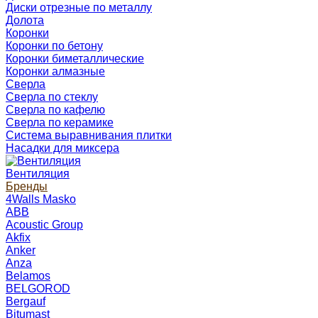
Диски отрезные по металлу
Долота
Коронки
Коронки по бетону
Коронки биметаллические
Коронки алмазные
Сверла
Сверла по стеклу
Сверла по кафелю
Сверла по керамике
Система выравнивания плитки
Насадки для миксера
Вентиляция
Бренды
4Walls Masko
ABB
Acoustic Group
Akfix
Anker
Anza
Belamos
BELGOROD
Bergauf
Bitumast