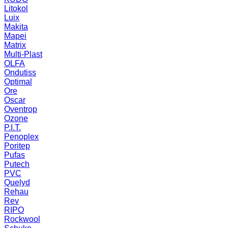
Litokol
Luix
Makita
Mapei
Matrix
Multi-Plast
OLFA
Ondutiss
Optimal
Ore
Oscar
Oventrop
Ozone
P.I.T.
Penoplex
Poritep
Pufas
Putech
PVC
Quelyd
Rehau
Rev
RIPO
Rockwool