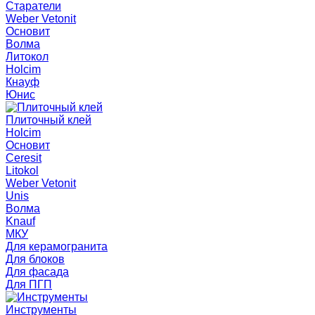
Старатели
Weber Vetonit
Основит
Волма
Литокол
Holcim
Кнауф
Юнис
Плиточный клей
Holcim
Основит
Ceresit
Litokol
Weber Vetonit
Unis
Волма
Knauf
МКУ
Для керамогранита
Для блоков
Для фасада
Для ПГП
Инструменты