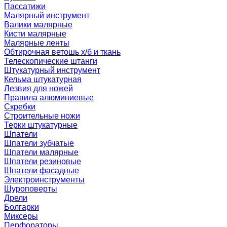
Пассатижи
Малярный инструмент
Валики малярные
Кисти малярные
Малярные ленты
Обтирочная ветошь х/б и ткань
Телескопические штанги
Штукатурный инструмент
Кельма штукатурная
Лезвия для ножей
Правила алюминиевые
Скребки
Строительные ножи
Терки штукатурные
Шпатели
Шпатели зубчатые
Шпатели малярные
Шпатели резиновые
Шпатели фасадные
Электроинструменты
Шуроповерты
Дрели
Болгарки
Миксеры
Перфораторы