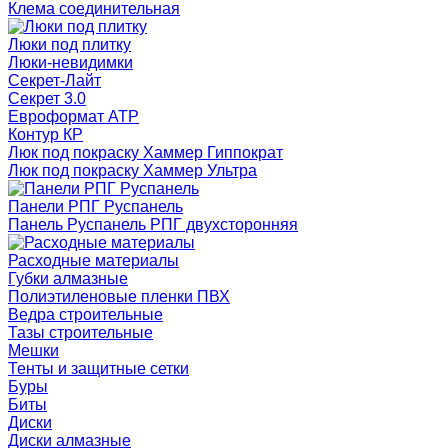
Клема соединительная
Люки под плитку
Люки-невидимки
Секрет-Лайт
Секрет 3.0
Евроформат АТР
Контур КР
Люк под покраску Хаммер Гиппократ
Люк под покраску Хаммер Ультра
Панели РПГ Руспанель
Панель Руспанель РПГ двухсторонняя
Расходные материалы
Губки алмазные
Полиэтиленовые пленки ПВХ
Ведра строительные
Тазы строительные
Мешки
Тенты и защитные сетки
Буры
Биты
Диски
Диски алмазные