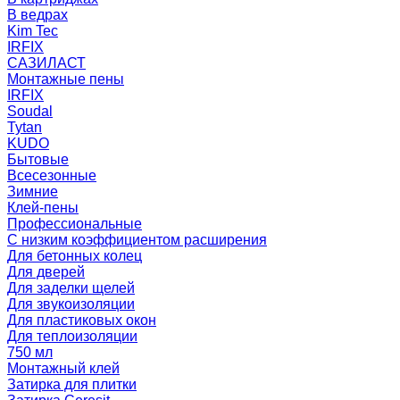
В ведрах
Kim Tec
IRFIX
САЗИЛАСТ
Монтажные пены
IRFIX
Soudal
Tytan
KUDO
Бытовые
Всесезонные
Зимние
Клей-пены
Профессиональные
С низким коэффициентом расширения
Для бетонных колец
Для дверей
Для заделки щелей
Для звукоизоляции
Для пластиковых окон
Для теплоизоляции
750 мл
Монтажный клей
Затирка для плитки