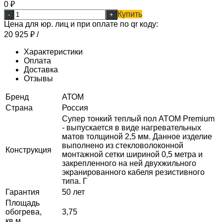
0
₽
Купить
-
+
Цена для юр. лиц и при оплате по qr коду:
20 925
₽
/
Характеристики
Оплата
Доставка
Отзывы
Бренд
АТОМ
Страна
Россия
Супер тонкий теплый пол ATOM Premium
- выпускается в виде нагревательных
матов толщиной 2,5 мм. Данное изделие
выполнено из стекловолоконной
Конструкция
монтажной сетки шириной 0,5 метра и
закрепленного на ней двухжильного
экранированного кабеля резистивного
типа. Г
Гарантия
50 лет
Площадь
обогрева,
3,75
кв.м.