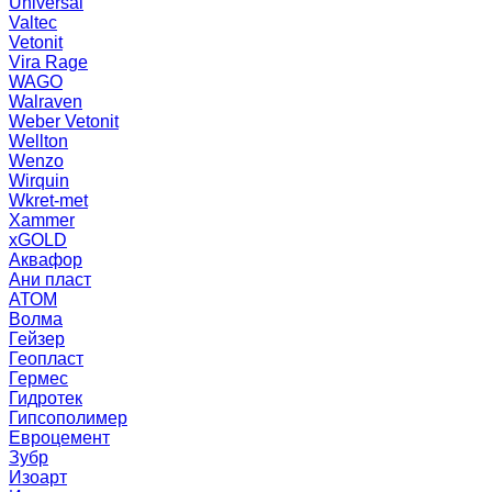
Universal
Valtec
Vetonit
Vira Rage
WAGO
Walraven
Weber Vetonit
Wellton
Wenzo
Wirquin
Wkret-met
Xammer
xGOLD
Аквафор
Ани пласт
АТОМ
Волма
Гейзер
Геопласт
Гермес
Гидротек
Гипсополимер
Евроцемент
Зубр
Изоарт