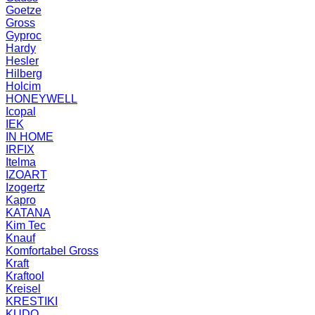
Goetze
Gross
Gyproc
Hardy
Hesler
Hilberg
Holcim
HONEYWELL
Icopal
IEK
IN HOME
IRFIX
Itelma
IZOART
Izogertz
Kapro
KATANA
Kim Tec
Knauf
Komfortabel Gross
Kraft
Kraftool
Kreisel
KRESTIKI
KUDO