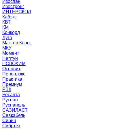
Изоспан
Изостронг
ИНТЕРСКОЛ
Кабэкс
КВТ
КМ
Конкорд
Луга
Мастер Класс
МКУ
Момент
Нептун
НОВОХИМ
Основит
Пеноплэкс
Практика
Премиум
РВК
Ресанта
Русеан
Руспанель
САЗИЛАСТ
Севкабель
Сибин
Сибртех