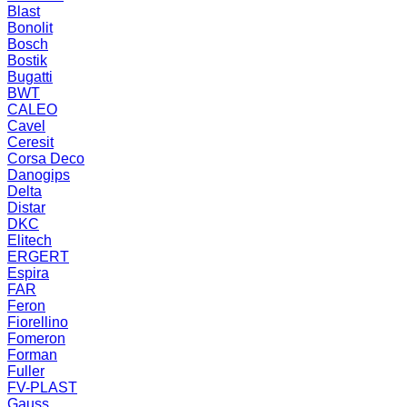
Blast
Bonolit
Bosch
Bostik
Bugatti
BWT
CALEO
Cavel
Ceresit
Corsa Deco
Danogips
Delta
Distar
DKC
Elitech
ERGERT
Espira
FAR
Feron
Fiorellino
Fomeron
Forman
Fuller
FV-PLAST
Gauss