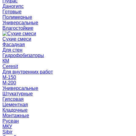
Пуфас
Даногипс
Готовые
Полимерные
Универсальные
Влагостойкие
Сухие смеси
Фасадная
Для стен
Гидрофобизаторы
КМ
Ceresit
Для внутренних работ
М-150
М-200
Универсальные
Штукатурные
Гипсовая
Цементная
Кладочные
Монтажные
Русеан
МКУ
Sibir