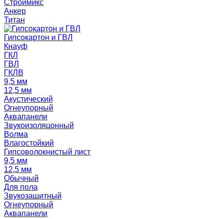
Строймикс
Анкер
Титан
Гипсокартон и ГВЛ
Кнауф
ГКЛ
ГВЛ
ГКЛВ
9,5 мм
12,5 мм
Акустический
Огнеупорный
Аквапанели
Звукоизоляцонный
Волма
Влагостойкий
Гипсоволокнистый лист
9,5 мм
12,5 мм
Обычный
Для пола
Звукозащитный
Огнеупорный
Аквапанели