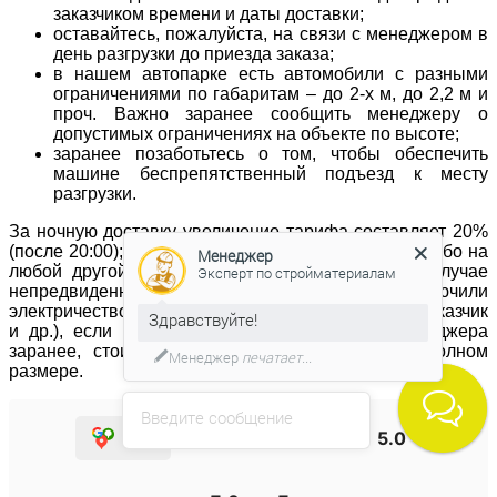
заказчиком времени и даты доставки;
оставайтесь, пожалуйста, на связи с менеджером в
день разгрузки до приезда заказа;
в нашем автопарке есть автомобили с разными
ограничениями по габаритам – до 2-х м, до 2,2 м и
проч. Важно заранее сообщить менеджеру о
допустимых ограничениях на объекте по высоте;
заранее позаботьтесь о том, чтобы обеспечить
машине беспрепятственный подъезд к месту
разгрузки.
За ночную доставку увеличение тарифа составляет 20%
(после 20:00);Товар доставляется в день заказа, либо на
Менеджер
любой другой удобный для Вас день/время. В случае
Эксперт по стройматериалам
непредвиденных обстоятельств на объекте (отключили
электричество, не работают лифты, не приехал заказчик
Здравствуйте!
и др.), если Вы не предупредили об этом менеджера
заранее, стоимость доставки оплачивается в полном
Менеджер
печатает...
размере.
Введите сообщение
5.0
5.0
5.0