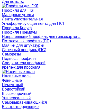
Для потолка
Профили для ГКЛ
Малярные уголки
Лента уплотнительная
Углоформирующая лента для ГКЛ
Профиля Кнауф
Профиля Премиум
Направляющий профиль для гипсокартона
Потолочный профиль (ПП)
Маячки для штукатурки
Стоечный профиль (ПС)
Саморезы
Подвесы профиля
Соединители профилей
Крепеж для профиля
Наливные полы
Финишные
Цементный
Водостойкий
Высокопрочный
Универсальный
Самовыравнивающийся
Быстротвердеющие