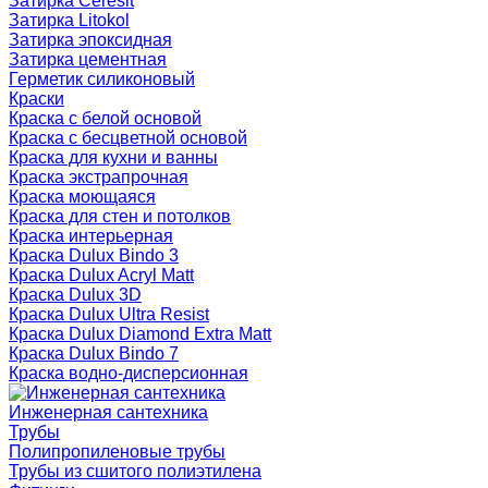
Затирка Ceresit
Затирка Litokol
Затирка эпоксидная
Затирка цементная
Герметик силиконовый
Краски
Краска с белой основой
Краска с бесцветной основой
Краска для кухни и ванны
Краска экстрапрочная
Краска моющаяся
Краска для стен и потолков
Краска интерьерная
Краска Dulux Bindo 3
Краска Dulux Acryl Matt
Краска Dulux 3D
Краска Dulux Ultra Resist
Краска Dulux Diamond Extra Matt
Краска Dulux Bindo 7
Краска водно-дисперсионная
Инженерная сантехника
Трубы
Полипропиленовые трубы
Трубы из сшитого полиэтилена