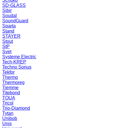
Schuko
SD-GLASS
Sibir
Soudal
SoundGuard
Sparta
Stand
STAYER
Stout
StP
Svet
Systeme Electric
Tech-KREP
Techno Sonus
Tekfor
Thermo
Thermoreg
Tiemme
Titebond
TOUA
Tricol
Trio-Diamond
Tytan
Unibob
Unis