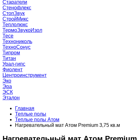
Старатели
Стенофлекс
СтопЗвук
СтройМикс
Теплолюкс
ТермоЗвукоИзол
Тесе
Технониколь
ТехноСонус
Типром
Титан
Урал-гипс
Фиолент
Центроинструмент
Эко
Эра
ЭСК
Эталон
Главная
Теплые полы
Теплые полы Атом
Нагревательный мат Атом Premium 3,75 кв.м
Нагревательный мат Атом Premium