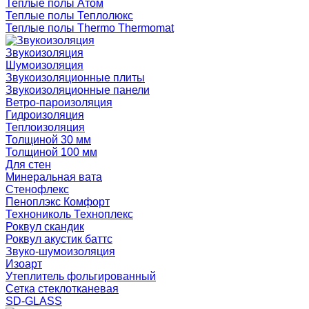
Теплые полы Атом
Теплые полы Теплолюкс
Теплые полы Thermo Thermomat
Звукоизоляция
Шумоизоляция
Звукоизоляционные плиты
Звукоизоляционные панели
Ветро-пароизоляция
Гидроизоляция
Теплоизоляция
Толщиной 30 мм
Толщиной 100 мм
Для стен
Минеральная вата
Стенофлекс
Пеноплэкс Комфорт
Технониколь Техноплекс
Роквул скандик
Роквул акустик баттс
Звуко-шумоизоляция
Изоарт
Утеплитель фольгированный
Сетка стеклотканевая
SD-GLASS