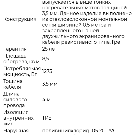
выпускается в виде тонких
нагревательных матов толщиной
3,5 мм. Данное изделие выполнено
Конструкция
из стекловолоконной монтажной
сетки шириной 0,5 метра и
закрепленного на ней
двухжильного экранированного
кабеля резистивного типа. Гре
Гарантия
25 лет
Площадь
8,5
обогрева, кв.м.
Потребляемая
1275
мощность, Вт
Тощина
3.5 мм
кабеля
Длина
силового
4 м
провода
Изоляция
внутренних
TPE
жил
Наружная
поливинилхлорид 105 ?С PVC,