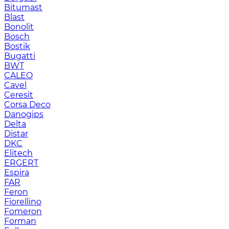
Bitumast
Blast
Bonolit
Bosch
Bostik
Bugatti
BWT
CALEO
Cavel
Ceresit
Corsa Deco
Danogips
Delta
Distar
DKC
Elitech
ERGERT
Espira
FAR
Feron
Fiorellino
Fomeron
Forman