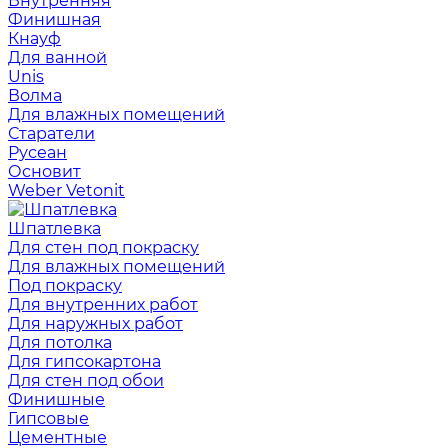
Внутренняя
Финишная
Кнауф
Для ванной
Unis
Волма
Для влажных помещений
Старатели
Русеан
Основит
Weber Vetonit
Шпатлевка
Для стен под покраску
Для влажных помещений
Под покраску
Для внутренних работ
Для наружных работ
Для потолка
Для гипсокартона
Для стен под обои
Финишные
Гипсовые
Цементные