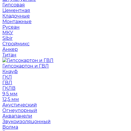
Гипсовая
Цементная
Кладочные
Монтажные
Русеан
МКУ
Sibir
Строймикс
Анкер
Титан
Гипсокартон и ГВЛ
Кнауф
ГКЛ
ГВЛ
ГКЛВ
9,5 мм
12,5 мм
Акустический
Огнеупорный
Аквапанели
Звукоизоляцонный
Волма