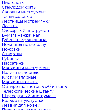
Пистолеты
Стеклодомкраты
Садовый инструмент
Тачки садовые
Лестницы и стремянки
Лопаты
Слесарный инструмент
Бумага наждачная
Губки шлифовальные
Ножницы по металлу
Ножовки
Отвертки
Рубанки
Пассатижи
Малярный инструмент
Валики малярные
Кисти малярные
Малярные ленты
Обтирочная ветошь х/б и ткань
Телескопические штанги
Штукатурный инструмент
Кельма штукатурная
Лезвия для ножей
Правила алюминиевые