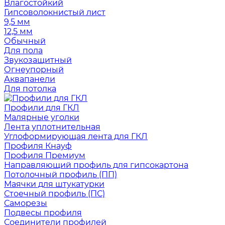
Влагостойкий
Гипсоволокнистый лист
9,5 мм
12,5 мм
Обычный
Для пола
Звукозащитный
Огнеупорный
Аквапанели
Для потолка
Профили для ГКЛ
Малярные уголки
Лента уплотнительная
Углоформирующая лента для ГКЛ
Профиля Кнауф
Профиля Премиум
Направляющий профиль для гипсокартона
Потолочный профиль (ПП)
Маячки для штукатурки
Стоечный профиль (ПС)
Саморезы
Подвесы профиля
Соединители профилей