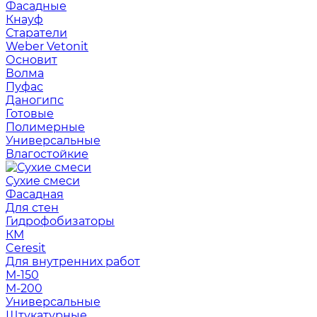
Фасадные
Кнауф
Старатели
Weber Vetonit
Основит
Волма
Пуфас
Даногипс
Готовые
Полимерные
Универсальные
Влагостойкие
Сухие смеси
Фасадная
Для стен
Гидрофобизаторы
КМ
Ceresit
Для внутренних работ
М-150
М-200
Универсальные
Штукатурные