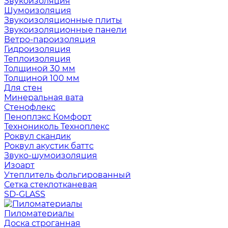
Звукоизоляция
Шумоизоляция
Звукоизоляционные плиты
Звукоизоляционные панели
Ветро-пароизоляция
Гидроизоляция
Теплоизоляция
Толщиной 30 мм
Толщиной 100 мм
Для стен
Минеральная вата
Стенофлекс
Пеноплэкс Комфорт
Технониколь Техноплекс
Роквул скандик
Роквул акустик баттс
Звуко-шумоизоляция
Изоарт
Утеплитель фольгированный
Сетка стеклотканевая
SD-GLASS
Пиломатериалы
Доска строганная