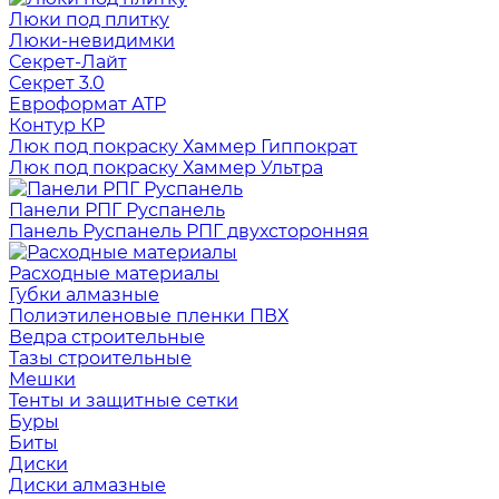
Люки под плитку
Люки-невидимки
Секрет-Лайт
Секрет 3.0
Евроформат АТР
Контур КР
Люк под покраску Хаммер Гиппократ
Люк под покраску Хаммер Ультра
Панели РПГ Руспанель
Панель Руспанель РПГ двухсторонняя
Расходные материалы
Губки алмазные
Полиэтиленовые пленки ПВХ
Ведра строительные
Тазы строительные
Мешки
Тенты и защитные сетки
Буры
Биты
Диски
Диски алмазные