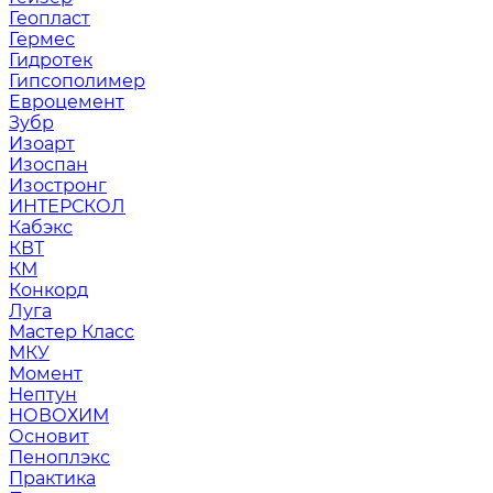
Геопласт
Гермес
Гидротек
Гипсополимер
Евроцемент
Зубр
Изоарт
Изоспан
Изостронг
ИНТЕРСКОЛ
Кабэкс
КВТ
КМ
Конкорд
Луга
Мастер Класс
МКУ
Момент
Нептун
НОВОХИМ
Основит
Пеноплэкс
Практика