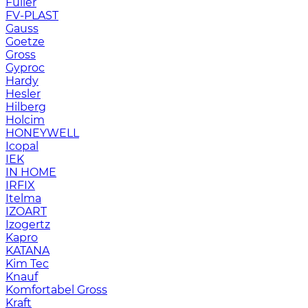
Fuller
FV-PLAST
Gauss
Goetze
Gross
Gyproc
Hardy
Hesler
Hilberg
Holcim
HONEYWELL
Icopal
IEK
IN HOME
IRFIX
Itelma
IZOART
Izogertz
Kapro
KATANA
Kim Tec
Knauf
Komfortabel Gross
Kraft