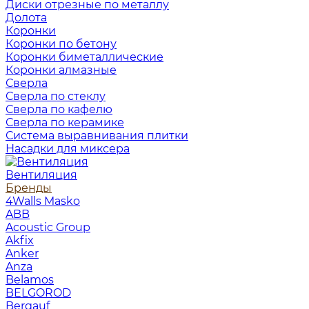
Диски отрезные по металлу
Долота
Коронки
Коронки по бетону
Коронки биметаллические
Коронки алмазные
Сверла
Сверла по стеклу
Сверла по кафелю
Сверла по керамике
Система выравнивания плитки
Насадки для миксера
Вентиляция
Бренды
4Walls Masko
ABB
Acoustic Group
Akfix
Anker
Anza
Belamos
BELGOROD
Bergauf