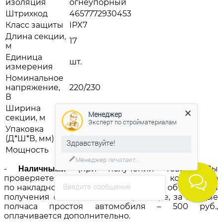
изоляция
огнеупорный
Штрихкод
4657772930453
Класс защиты
IPX7
Длина секции,
17
м
Единица
шт.
измерения
Номинальное
напряжение,
220/230
В
Ширина
0,5
Менеджер
секции, м
Эксперт по стройматериалам
Упаковка
600*200*200
(Д*Ш*В, мм)
Здравствуйте!
Мощность
150-220Вт/м2
Менеджер
печатает...
-
(при получении товара Вы
Наличными
проверяете наличие, целостность, и количество
Введите сообщение
по накладной). Водитель не уезжает с объекта без
получения оплаты в полном размере, за каждые
полчаса простоя автомобиля – 500 руб.,
оплачивается дополнительно.