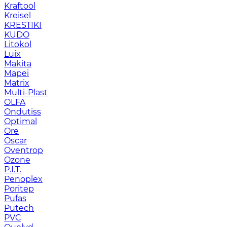
Kraftool
Kreisel
KRESTIKI
KUDO
Litokol
Luix
Makita
Mapei
Matrix
Multi-Plast
OLFA
Ondutiss
Optimal
Ore
Oscar
Oventrop
Ozone
P.I.T.
Penoplex
Poritep
Pufas
Putech
PVC