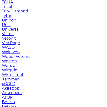
TOUA
Tricol
Trio-Diamond
Tytan
Unibob
Unis
Universal
Valtec
Vetonit
Vira Rage
WAGO
Walraven
Weber Vetonit
Wellton
Wenzo
Wirquin
Wkret-met
Xammer
xGOLD
Аквафор
Ани пласт
АТОМ
Волма
Гейзер