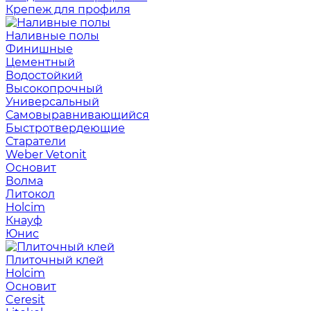
Крепеж для профиля
Наливные полы
Финишные
Цементный
Водостойкий
Высокопрочный
Универсальный
Самовыравнивающийся
Быстротвердеющие
Старатели
Weber Vetonit
Основит
Волма
Литокол
Holcim
Кнауф
Юнис
Плиточный клей
Holcim
Основит
Ceresit