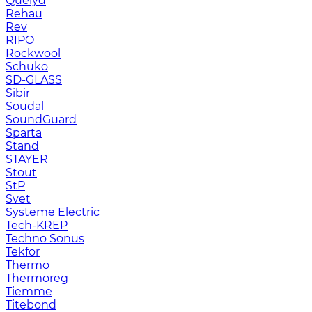
Quelyd
Rehau
Rev
RIPO
Rockwool
Schuko
SD-GLASS
Sibir
Soudal
SoundGuard
Sparta
Stand
STAYER
Stout
StP
Svet
Systeme Electric
Tech-KREP
Techno Sonus
Tekfor
Thermo
Thermoreg
Tiemme
Titebond