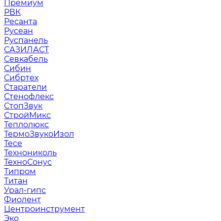
Премиум
РВК
Ресанта
Русеан
Руспанель
САЗИЛАСТ
Севкабель
Сибин
Сибртех
Старатели
Стенофлекс
СтопЗвук
СтройМикс
Теплолюкс
ТермоЗвукоИзол
Тесе
Технониколь
ТехноСонус
Типром
Титан
Урал-гипс
Фиолент
Центроинструмент
Эко