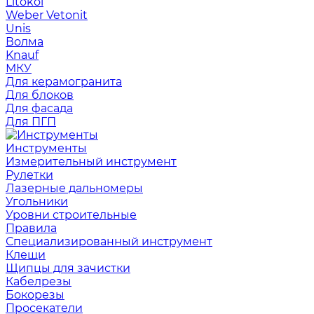
Litokol
Weber Vetonit
Unis
Волма
Knauf
МКУ
Для керамогранита
Для блоков
Для фасада
Для ПГП
Инструменты
Измерительный инструмент
Рулетки
Лазерные дальномеры
Угольники
Уровни строительные
Правила
Специализированный инструмент
Клещи
Щипцы для зачистки
Кабелрезы
Бокорезы
Просекатели