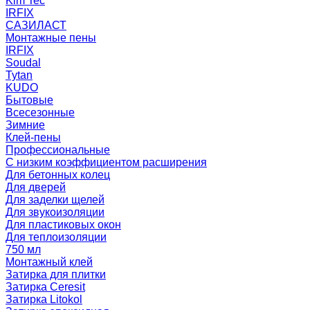
Kim Tec
IRFIX
САЗИЛАСТ
Монтажные пены
IRFIX
Soudal
Tytan
KUDO
Бытовые
Всесезонные
Зимние
Клей-пены
Профессиональные
С низким коэффициентом расширения
Для бетонных колец
Для дверей
Для заделки щелей
Для звукоизоляции
Для пластиковых окон
Для теплоизоляции
750 мл
Монтажный клей
Затирка для плитки
Затирка Ceresit
Затирка Litokol