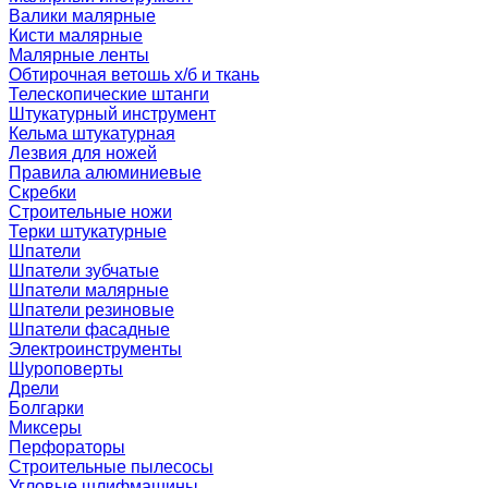
Валики малярные
Кисти малярные
Малярные ленты
Обтирочная ветошь х/б и ткань
Телескопические штанги
Штукатурный инструмент
Кельма штукатурная
Лезвия для ножей
Правила алюминиевые
Скребки
Строительные ножи
Терки штукатурные
Шпатели
Шпатели зубчатые
Шпатели малярные
Шпатели резиновые
Шпатели фасадные
Электроинструменты
Шуроповерты
Дрели
Болгарки
Миксеры
Перфораторы
Строительные пылесосы
Угловые шлифмашины