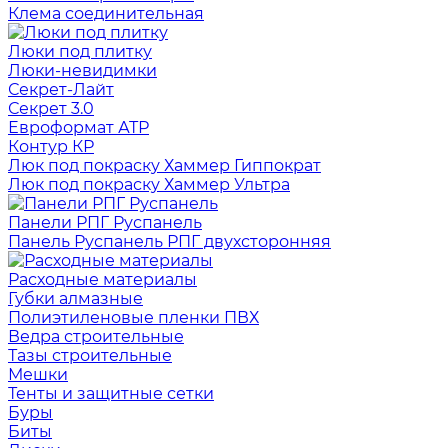
Клема соединительная
Люки под плитку
Люки-невидимки
Секрет-Лайт
Секрет 3.0
Евроформат АТР
Контур КР
Люк под покраску Хаммер Гиппократ
Люк под покраску Хаммер Ультра
Панели РПГ Руспанель
Панель Руспанель РПГ двухсторонняя
Расходные материалы
Губки алмазные
Полиэтиленовые пленки ПВХ
Ведра строительные
Тазы строительные
Мешки
Тенты и защитные сетки
Буры
Биты