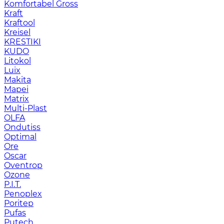
Komfortabel Gross
Kraft
Kraftool
Kreisel
KRESTIKI
KUDO
Litokol
Luix
Makita
Mapei
Matrix
Multi-Plast
OLFA
Ondutiss
Optimal
Ore
Oscar
Oventrop
Ozone
P.I.T.
Penoplex
Poritep
Pufas
Putech