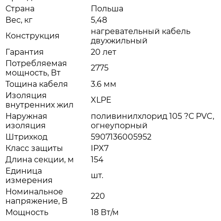
Страна
Польша
Вес, кг
5,48
нагревательный кабель
Конструкция
двухжильный
Гарантия
20 лет
Потребляемая
2775
мощность, Вт
Тощина кабеля
3.6 мм
Изоляция
XLPE
внутренних жил
Наружная
поливинилхлорид 105 ?С PVC,
изоляция
огнеупорный
Штрихкод
5907136005952
Класс защиты
IPX7
Длина секции, м
154
Единица
шт.
измерения
Номинальное
220
напряжение, В
Мощность
18 Вт/м