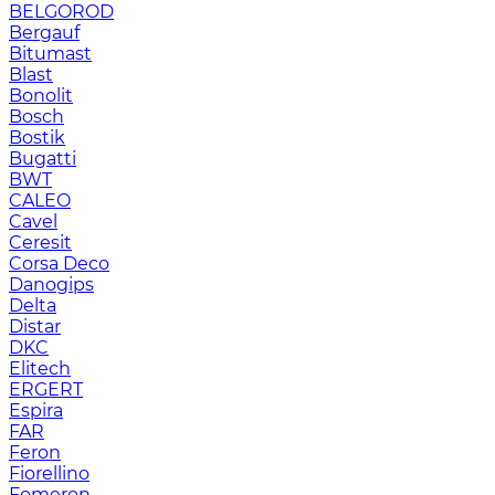
BELGOROD
Bergauf
Bitumast
Blast
Bonolit
Bosch
Bostik
Bugatti
BWT
CALEO
Cavel
Ceresit
Corsa Deco
Danogips
Delta
Distar
DKC
Elitech
ERGERT
Espira
FAR
Feron
Fiorellino
Fomeron