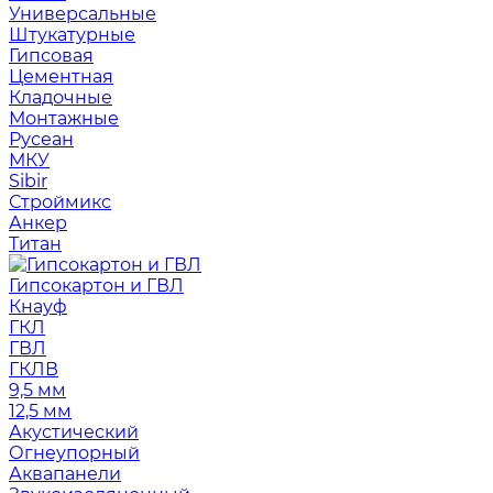
Универсальные
Штукатурные
Гипсовая
Цементная
Кладочные
Монтажные
Русеан
МКУ
Sibir
Строймикс
Анкер
Титан
Гипсокартон и ГВЛ
Кнауф
ГКЛ
ГВЛ
ГКЛВ
9,5 мм
12,5 мм
Акустический
Огнеупорный
Аквапанели