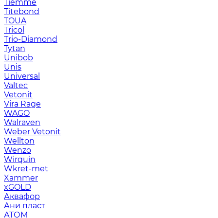
Tiemme
Titebond
TOUA
Tricol
Trio-Diamond
Tytan
Unibob
Unis
Universal
Valtec
Vetonit
Vira Rage
WAGO
Walraven
Weber Vetonit
Wellton
Wenzo
Wirquin
Wkret-met
Xammer
xGOLD
Аквафор
Ани пласт
АТОМ