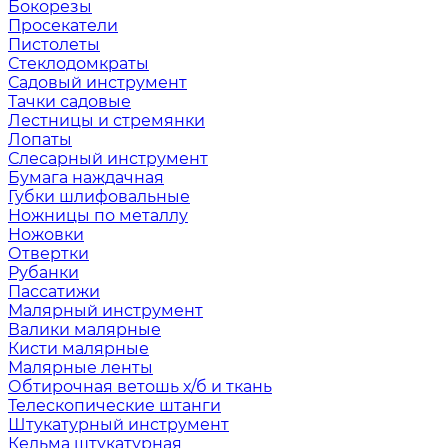
Бокорезы
Просекатели
Пистолеты
Стеклодомкраты
Садовый инструмент
Тачки садовые
Лестницы и стремянки
Лопаты
Слесарный инструмент
Бумага наждачная
Губки шлифовальные
Ножницы по металлу
Ножовки
Отвертки
Рубанки
Пассатижи
Малярный инструмент
Валики малярные
Кисти малярные
Малярные ленты
Обтирочная ветошь х/б и ткань
Телескопические штанги
Штукатурный инструмент
Кельма штукатурная