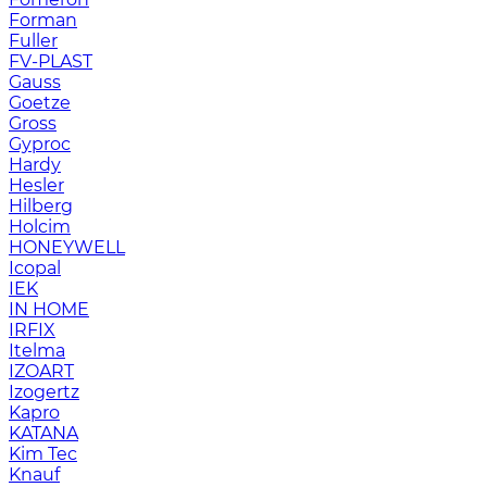
Forman
Fuller
FV-PLAST
Gauss
Goetze
Gross
Gyproc
Hardy
Hesler
Hilberg
Holcim
HONEYWELL
Icopal
IEK
IN HOME
IRFIX
Itelma
IZOART
Izogertz
Kapro
KATANA
Kim Tec
Knauf