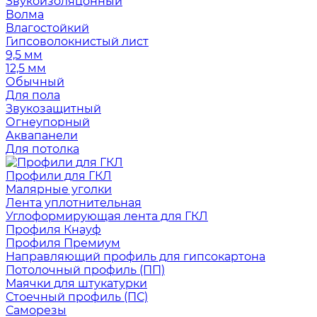
Звукоизоляцонный
Волма
Влагостойкий
Гипсоволокнистый лист
9,5 мм
12,5 мм
Обычный
Для пола
Звукозащитный
Огнеупорный
Аквапанели
Для потолка
Профили для ГКЛ
Малярные уголки
Лента уплотнительная
Углоформирующая лента для ГКЛ
Профиля Кнауф
Профиля Премиум
Направляющий профиль для гипсокартона
Потолочный профиль (ПП)
Маячки для штукатурки
Стоечный профиль (ПС)
Саморезы