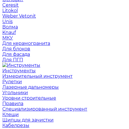
Ceresit
Litokol
Weber Vetonit
Unis
Волма
Knauf
МКУ
Для керамогранита
Для блоков
Для фасада
Для ПГП
Инструменты
Измерительный инструмент
Рулетки
Лазерные дальномеры
Угольники
Уровни строительные
Правила
Специализированный инструмент
Клещи
Щипцы для зачистки
Кабелрезы