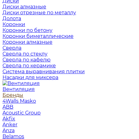
Диски
Диски алмазные
Диски отрезные по металлу
Долота
Коронки
Коронки по бетону
Коронки биметаллические
Коронки алмазные
Сверла
Сверла по стеклу
Сверла по кафелю
Сверла по керамике
Система выравнивания плитки
Насадки для миксера
Вентиляция
Бренды
4Walls Masko
ABB
Acoustic Group
Akfix
Anker
Anza
Belamos