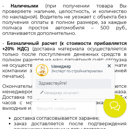
-
(при получении товара Вы
Наличными
проверяете наличие, целостность, и количество
по накладной). Водитель не уезжает с объекта без
получения оплаты в полном размере, за каждые
полчаса простоя автомобиля – 500 руб.,
оплачивается дополнительно.
-
Безналичный расчет (к стоимости прибавляется
(доставка материала осуществляется
+20% НДС)
только после поступления денежных средств в
полном размере на наш расчётный счёт; отгрузка
не осуществляется без наличия на объекте печати
Менеджер
компании заказчика или доверенности с синей
Эксперт по стройматериалам
печатью).
Здравствуйте!
Окончательная стоимость устанавливается
менеджером после получения и обработки заказа.
Менеджер
печатает...
Доставка товаров осуществляется в течение 3-х
часов с момента подтверждения заказа (в т.ч.
выходные и праздники).
Введите сообщение
доставка согласовывается заранее;
заказ доставляется после подтверждения