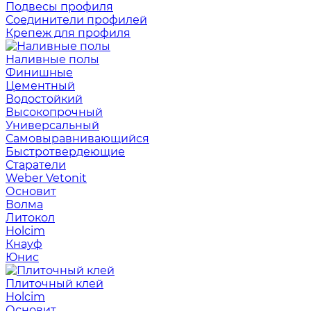
Подвесы профиля
Соединители профилей
Крепеж для профиля
Наливные полы
Финишные
Цементный
Водостойкий
Высокопрочный
Универсальный
Самовыравнивающийся
Быстротвердеющие
Старатели
Weber Vetonit
Основит
Волма
Литокол
Holcim
Кнауф
Юнис
Плиточный клей
Holcim
Основит