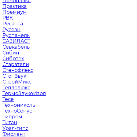
Пеноплэкс
Практика
Премиум
РВК
Ресанта
Русеан
Руспанель
САЗИЛАСТ
Севкабель
Сибин
Сибртех
Старатели
Стенофлекс
СтопЗвук
СтройМикс
Теплолюкс
ТермоЗвукоИзол
Тесе
Технониколь
ТехноСонус
Типром
Титан
Урал-гипс
Фиолент