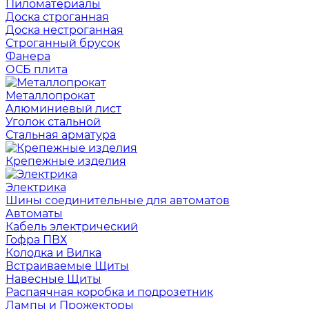
Пиломатериалы
Доска строганная
Доска нестроганная
Строганный брусок
Фанера
ОСБ плита
Металлопрокат
Алюминиевый лист
Уголок стальной
Стальная арматура
Крепежные изделия
Электрика
Шины соединительные для автоматов
Автоматы
Кабель электрический
Гофра ПВХ
Колодка и Вилка
Встраиваемые Щиты
Навесные Щиты
Распаячная коробка и подрозетник
Лампы и Прожекторы