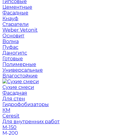
Гипсовые
Цементные
Фасадные
Кнауф
Старатели
Weber Vetonit
Основит
Волма
Пуфас
Даногипс
Готовые
Полимерные
Универсальные
Влагостойкие
Сухие смеси
Фасадная
Для стен
Гидрофобизаторы
КМ
Ceresit
Для внутренних работ
М-150
М-200