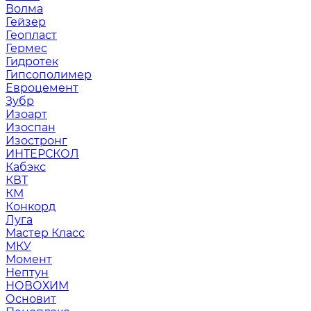
Волма
Гейзер
Геопласт
Гермес
Гидротек
Гипсополимер
Евроцемент
Зубр
Изоарт
Изоспан
Изостронг
ИНТЕРСКОЛ
Кабэкс
КВТ
КМ
Конкорд
Луга
Мастер Класс
МКУ
Момент
Нептун
НОВОХИМ
Основит