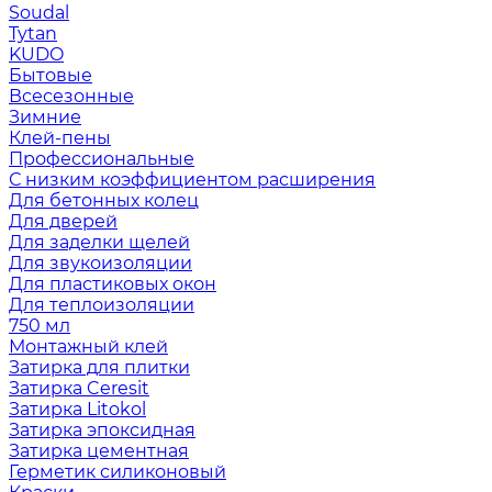
Soudal
Tytan
KUDO
Бытовые
Всесезонные
Зимние
Клей-пены
Профессиональные
С низким коэффициентом расширения
Для бетонных колец
Для дверей
Для заделки щелей
Для звукоизоляции
Для пластиковых окон
Для теплоизоляции
750 мл
Монтажный клей
Затирка для плитки
Затирка Ceresit
Затирка Litokol
Затирка эпоксидная
Затирка цементная
Герметик силиконовый